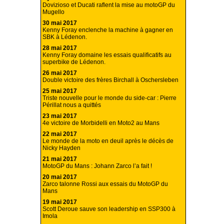
Dovizioso et Ducati raflent la mise au motoGP du
Mugello
30 mai 2017
Kenny Foray enclenche la machine à gagner en
SBK à Lédenon.
28 mai 2017
Kenny Foray domaine les essais qualificatifs au
superbike de Lédenon.
26 mai 2017
Double victoire des frères Birchall à Oschersleben
25 mai 2017
Triste nouvelle pour le monde du side-car : Pierre
Périllat nous a quittés
23 mai 2017
4e victoire de Morbidelli en Moto2 au Mans
22 mai 2017
Le monde de la moto en deuil après le décès de
Nicky Hayden
21 mai 2017
MotoGP du Mans : Johann Zarco l’a fait !
20 mai 2017
Zarco talonne Rossi aux essais du MotoGP du
Mans
19 mai 2017
Scott Deroue sauve son leadership en SSP300 à
Imola