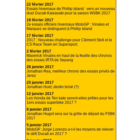
22 février 2017
Essais hivernaux de Phillip Island : vers un nouveau
duel Ducati-Kawasaki pour la saison WSBK 2017
18 février 2017
2e essais officiels hivernaux MotoGP : Vinales et
Marquez se distinguent à Phillip Island
17 février 2017
2017 : Nouveau challenge pour Clément Stoll et le
CS Race Team en Supersport.
2 février 2017
Maverick Vinales en haut de la feuille des chronos
des essais IRTA de Sepang
26 janvier 2017
Jonathan Rea, meilleur chrono des essais privés de
Jerez
25 janvier 2017
Jonathan Huet, destin brisé (?)
12 janvier 2017
Les Honda de Ten kate seront-elles prêtes pour les
1ers essais superbike 2017 ?
8 janvier 2017
Jonathan Hugot sera sur la grille de départ du FSBK
2017
5 janvier 2017
MotoGP :Jorge Lorenzo a-t-il les moyens de relever
le défi Ducati en 2017 ?