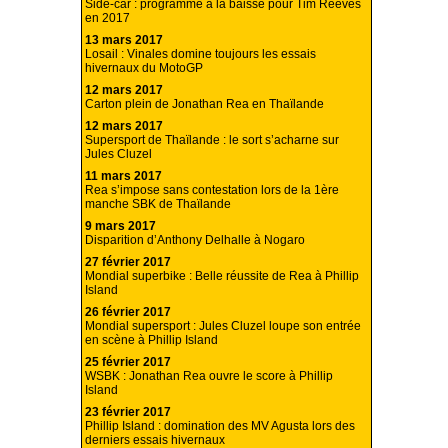
Side-car : programme à la baisse pour Tim Reeves
en 2017
13 mars 2017
Losail : Vinales domine toujours les essais
hivernaux du MotoGP
12 mars 2017
Carton plein de Jonathan Rea en Thaïlande
12 mars 2017
Supersport de Thaïlande : le sort s’acharne sur
Jules Cluzel
11 mars 2017
Rea s’impose sans contestation lors de la 1ère
manche SBK de Thaïlande
9 mars 2017
Disparition d’Anthony Delhalle à Nogaro
27 février 2017
Mondial superbike : Belle réussite de Rea à Phillip
Island
26 février 2017
Mondial supersport : Jules Cluzel loupe son entrée
en scène à Phillip Island
25 février 2017
WSBK : Jonathan Rea ouvre le score à Phillip
Island
23 février 2017
Phillip Island : domination des MV Agusta lors des
derniers essais hivernaux