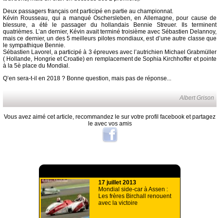
Deux passagers français ont participé en partie au championnat.
Kévin Rousseau, qui a manqué Oschersleben, en Allemagne, pour cause de
blessure, a été le passager du hollandais Bennie Streuer. Ils terminent
quatrièmes. L’an dernier, Kévin avait terminé troisième avec Sébastien Delannoy,
mais ce dernier, un des 5 meilleurs pilotes mondiaux, est d’une autre classe que
le sympathique Bennie.
Sébastien Lavorel, a participé à 3 épreuves avec l’autrichien Michael Grabmüller
( Hollande, Hongrie et Croatie) en remplacement de Sophia Kirchhoffer et pointe
à la 5è place du Mondial.
Q’en sera-t-il en 2018 ? Bonne question, mais pas de réponse...
Albert Grison
Vous avez aimé cet article, recommandez le sur votre profil facebook et partagez
le avec vos amis
A lire aussi
17 juillet 2013
Mondial side-car à Assen :
Les frères Birchall renouent
avec la victoire