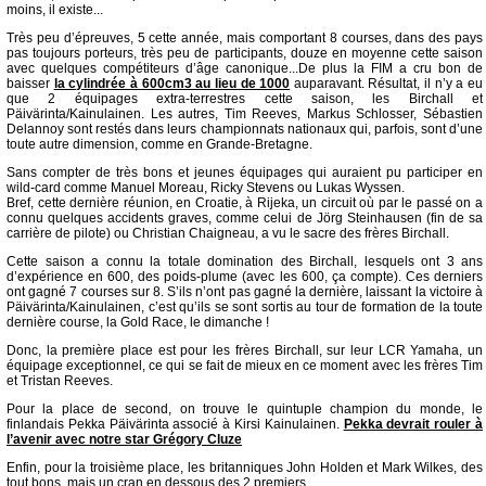
moins, il existe...
Très peu d’épreuves, 5 cette année, mais comportant 8 courses, dans des pays
pas toujours porteurs, très peu de participants, douze en moyenne cette saison
avec quelques compétiteurs d’âge canonique...De plus la FIM a cru bon de
baisser
la cylindrée à 600cm3 au lieu de 1000
auparavant. Résultat, il n’y a eu
que 2 équipages extra-terrestres cette saison, les Birchall et
Päivärinta/Kainulainen. Les autres, Tim Reeves, Markus Schlosser, Sébastien
Delannoy sont restés dans leurs championnats nationaux qui, parfois, sont d’une
toute autre dimension, comme en Grande-Bretagne.
Sans compter de très bons et jeunes équipages qui auraient pu participer en
wild-card comme Manuel Moreau, Ricky Stevens ou Lukas Wyssen.
Bref, cette dernière réunion, en Croatie, à Rijeka, un circuit où par le passé on a
connu quelques accidents graves, comme celui de Jörg Steinhausen (fin de sa
carrière de pilote) ou Christian Chaigneau, a vu le sacre des frères Birchall.
Cette saison a connu la totale domination des Birchall, lesquels ont 3 ans
d’expérience en 600, des poids-plume (avec les 600, ça compte). Ces derniers
ont gagné 7 courses sur 8. S’ils n’ont pas gagné la dernière, laissant la victoire à
Päivärinta/Kainulainen, c’est qu’ils se sont sortis au tour de formation de la toute
dernière course, la Gold Race, le dimanche !
Donc, la première place est pour les frères Birchall, sur leur LCR Yamaha, un
équipage exceptionnel, ce qui se fait de mieux en ce moment avec les frères Tim
et Tristan Reeves.
Pour la place de second, on trouve le quintuple champion du monde, le
finlandais Pekka Päivärinta associé à Kirsi Kainulainen.
Pekka devrait rouler à
l’avenir avec notre star Grégory Cluze
Enfin, pour la troisième place, les britanniques John Holden et Mark Wilkes, des
tout bons, mais un cran en dessous des 2 premiers,.