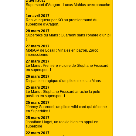
2 avril 2017
Supersport d’Aragon : Lucas Mahias avec panache
!
1er avril 2017
Rea vainqueur par KO au premier round du
superbike d’Aragon.
28 mars 2017
Superbike du Mans : Guarnoni sans l’ombre d’un pli
!
27 mars 2017
MotoGP de Losail : Vinales en patron, Zarco
impressionne
27 mars 2017
Le Mans : Première victoire de Stephane Frossard
en supersport 1
26 mars 2017
Disparition tragique d’un pilote moto au Mans
25 mars 2017
Le Mans : Stéphane Frossard arrache la pole
position en supersport 1
25 mars 2017
Jérémy Guarnoni, un pilote wild card qui détonne
en Superbike !
25 mars 2017
Jonathan Hugot, un rookie bien en appui en
superbike
22 mars 2017