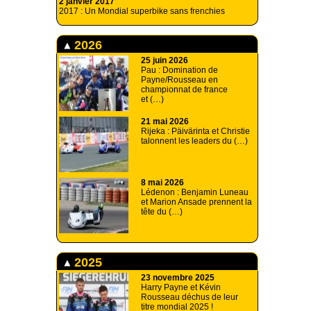
2 janvier 2017
2017 : Un Mondial superbike sans frenchies
2026
25 juin 2026
Pau : Domination de
Payne/Rousseau en
championnat de france
et (…)
21 mai 2026
Rijeka : Päivärinta et Christie
talonnent les leaders du (…)
8 mai 2026
Lédenon : Benjamin Luneau
et Marion Ansade prennent la
tête du (…)
2025
23 novembre 2025
Harry Payne et Kévin
Rousseau déchus de leur
titre mondial 2025 !