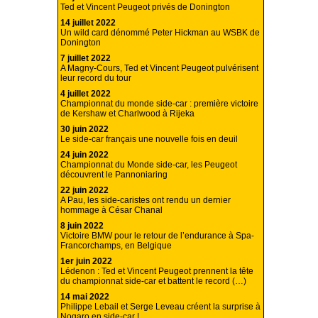
Ted et Vincent Peugeot privés de Donington
14 juillet 2022
Un wild card dénommé Peter Hickman au WSBK de
Donington
7 juillet 2022
A Magny-Cours, Ted et Vincent Peugeot pulvérisent
leur record du tour
4 juillet 2022
Championnat du monde side-car : première victoire
de Kershaw et Charlwood à Rijeka
30 juin 2022
Le side-car français une nouvelle fois en deuil
24 juin 2022
Championnat du Monde side-car, les Peugeot
découvrent le Pannoniaring
22 juin 2022
A Pau, les side-caristes ont rendu un dernier
hommage à César Chanal
8 juin 2022
Victoire BMW pour le retour de l’endurance à Spa-
Francorchamps, en Belgique
1er juin 2022
Lédenon : Ted et Vincent Peugeot prennent la tête
du championnat side-car et battent le record (…)
14 mai 2022
Philippe Lebail et Serge Leveau créent la surprise à
Nogaro en side-car !