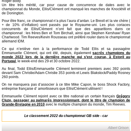
Roger Body.
Un titre très mérité, car pour cause de concurrence de dates avec le
championnat du Monde, Ellis/Clément ont manqué les manches de Knockhill et
de Donington.
Pour être franc, ce championnat n’a plus l’aura d’antan. Le Brexit et la vie chère (
+ de 10% d’inflation) sont passés par le Royaume-uni. Les plus coriaces
concurrents de Ellis/Clément n’ont fait que des apparitions dans ce
championnat : les frères Ben et Tom Birchall, ainsi que Stephen Kershaw/ Ryan
Charlwood. Tim Reeves/Kevin Rousseau ont préféré rouler dans le championnat
allemand IDM.
Ce qui n’enlève rien à la performance de Todd Ellis et sa passagère
Emmanuelle Clément, qui ont été, depuis, également
sacrés champions du
monde 2022 lors de la dernière manche qui s’est courue, à Estoril au
Portugal
, le week-end des 29 et 30 octobre 2022.
Au final, Todd Ellis/Emmanuelle Clément terminent premiers avec 392 points
devant Sam Christie/Adam Christie 353 points et Lewis Blakstock/Paddy Rosney
260 points.
On ne manquera pas d’associer à ce titre Mike Capon, le boss Shock Factory,
entreprise française d’ amortisseurs que Ellis/Clément utilisent !
Emmanuelle Clément rejoint avec ce titre national un certain français
Grégory
Cluze, passager au palmarès impressionnant, dont le titre de champion de
Grande-Bretagne en 2010
avec le multiple champion du monde, Tim Reeves.
Le classement 2022 du championnat GB side - car
Albert Grison