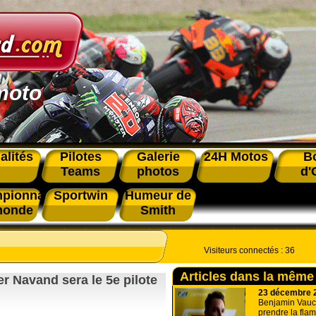
moto
alités
Pilotes
Galerie
24H Motos
B
Teams
photos
d'
pionnat
Sportwin
Humeur de
monde
Smith
Visiteurs connectés :
36
Articles dans la même
r Navand sera le 5e pilote
23 décembre 
Benjamin Vauche
prendre la fla