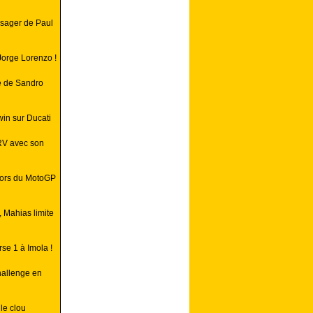
ssager de Paul
Jorge Lorenzo !
e de Sandro
win sur Ducati
RV avec son
lors du MotoGP
, Mahias limite
se 1 à Imola !
hallenge en
le clou