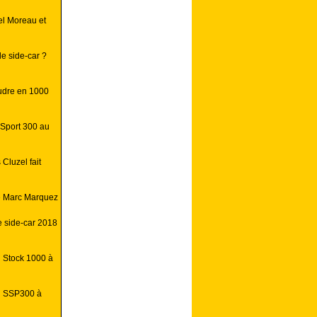
el Moreau et
e side-car ?
oudre en 1000
rSport 300 au
 Cluzel fait
e Marc Marquez
 side-car 2018
n Stock 1000 à
al SSP300 à