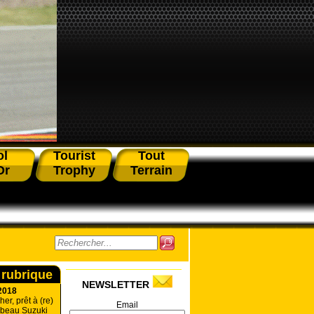
ol
Tourist
Tout
Or
Trophy
Terrain
 rubrique
NEWSLETTER
2018
r, prêt à (re)
Email
mbeau Suzuki