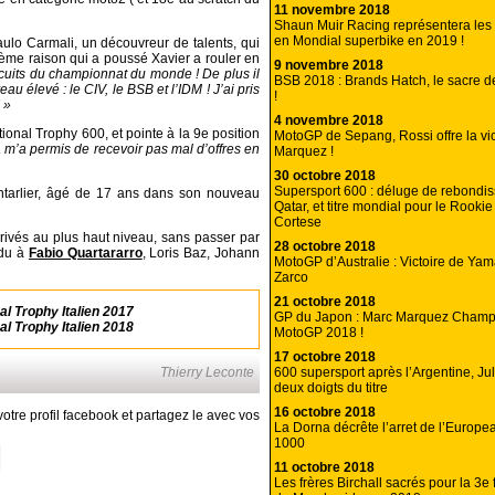
11 novembre 2018
Shaun Muir Racing représentera le
en Mondial superbike en 2019 !
ulo Carmali, un découvreur de talents, qui
ième raison qui a poussé Xavier a rouler en
9 novembre 2018
ircuits du championnat du monde ! De plus il
BSB 2018 : Brands Hatch, le sacre 
u élevé : le CIV, le BSB et l’IDM ! J’ai pris
!
 »
4 novembre 2018
tional Trophy 600, et pointe à la 9e position
MotoGP de Sepang, Rossi offre la vic
 m’a permis de recevoir pas mal d’offres en
Marquez !
30 octobre 2018
Supersport 600 : déluge de rebondi
ntarlier, âgé de 17 ans dans son nouveau
Qatar, et titre mondial pour le Rooki
Cortese
arrivés au plus haut niveau, sans passer par
28 octobre 2018
ndu à
Fabio Quartararro
, Loris Baz, Johann
MotoGP d’Australie : Victoire de Yam
Zarco
21 octobre 2018
l Trophy Italien 2017
GP du Japon : Marc Marquez Cham
l Trophy Italien 2018
MotoGP 2018 !
17 octobre 2018
600 supersport après l’Argentine, Ju
Thierry Leconte
deux doigts du titre
16 octobre 2018
otre profil facebook et partagez le avec vos
La Dorna décrête l’arret de l’Europ
1000
11 octobre 2018
Les frères Birchall sacrés pour la 3e