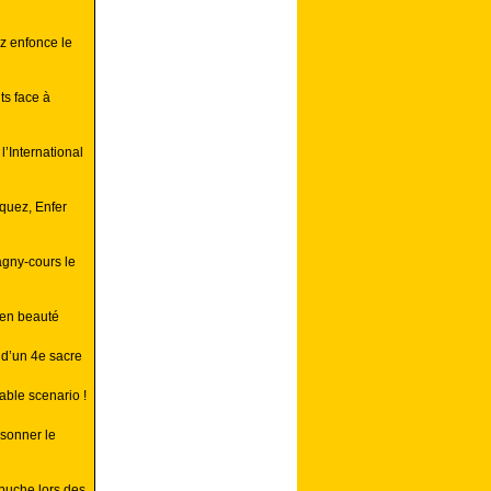
z enfonce le
ts face à
l’International
quez, Enfer
agny-cours le
 en beauté
d’un 4e sacre
able scenario !
ésonner le
buche lors des