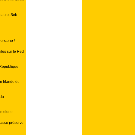
reau et Seb
verstone !
iles sur le Red
 République
n Irlande du
 du
rcelone
rasco préserve