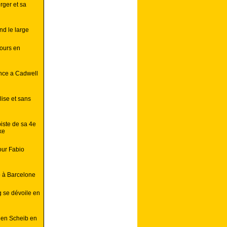
rger et sa
d le large
ours en
ance a Cadwell
lise et sans
iste de sa 4e
ke
our Fabio
o à Barcelone
 se dévoile en
lien Scheib en