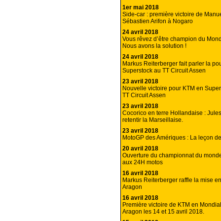
1er mai 2018
Side-car : première victoire de Manu
Sébastien Arifon à Nogaro
24 avril 2018
Vous rêvez d’être champion du Mond
Nous avons la solution !
24 avril 2018
Markus Reiterberger fait parler la p
Superstock au TT Circuit Assen
23 avril 2018
Nouvelle victoire pour KTM en Supe
TT Circuit Assen
23 avril 2018
Cocorico en terre Hollandaise : Jules
retentir la Marseillaise.
23 avril 2018
MotoGP des Amériques : La leçon d
20 avril 2018
Ouverture du championnat du monde
aux 24H motos
16 avril 2018
Markus Reiterberger raffle la mise e
Aragon
16 avril 2018
Première victoire de KTM en Mondi
Aragon les 14 et 15 avril 2018.