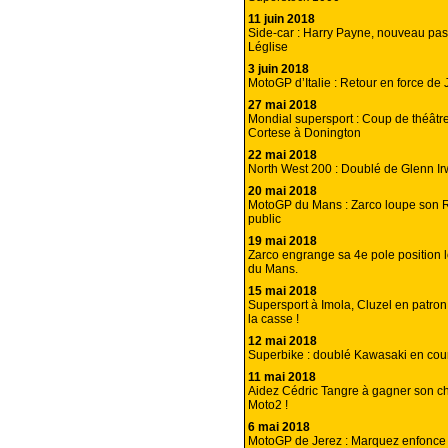
11 juin 2018
Side-car : Harry Payne, nouveau pa
Léglise
3 juin 2018
MotoGP d’Italie : Retour en force de 
27 mai 2018
Mondial supersport : Coup de théâtr
Cortese à Donington
22 mai 2018
North West 200 : Doublé de Glenn Ir
20 mai 2018
MotoGP du Mans : Zarco loupe son 
public
19 mai 2018
Zarco engrange sa 4e pole position 
du Mans.
15 mai 2018
Supersport à Imola, Cluzel en patron
la casse !
12 mai 2018
Superbike : doublé Kawasaki en cour
11 mai 2018
Aidez Cédric Tangre à gagner son c
Moto2 !
6 mai 2018
MotoGP de Jerez : Marquez enfonce 