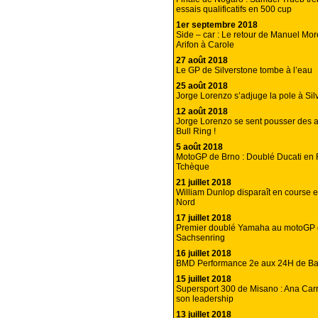
essais qualificatifs en 500 cup
1er septembre 2018
Side – car : Le retour de Manuel Mo
Arifon à Carole
27 août 2018
Le GP de Silverstone tombe à l’eau
25 août 2018
Jorge Lorenzo s’adjuge la pole à Sil
12 août 2018
Jorge Lorenzo se sent pousser des a
Bull Ring !
5 août 2018
MotoGP de Brno : Doublé Ducati en
Tchèque
21 juillet 2018
William Dunlop disparaît en course e
Nord
17 juillet 2018
Premier doublé Yamaha au motoGP
Sachsenring
16 juillet 2018
BMD Performance 2e aux 24H de Ba
15 juillet 2018
Supersport 300 de Misano : Ana Car
son leadership
13 juillet 2018