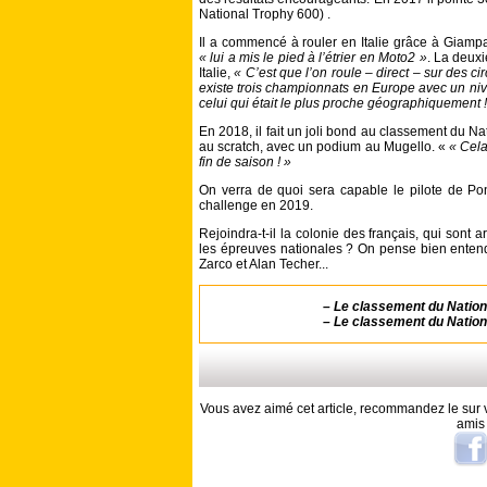
National Trophy 600) .
Il a commencé à rouler en Italie grâce à Giampa
« lui a mis le pied à l’étrier en Moto2 »
. La deux
Italie,
« C’est que l’on roule – direct – sur des c
existe trois championnats en Europe avec un nivea
celui qui était le plus proche géographiquement !
En 2018, il fait un joli bond au classement du Na
au scratch, avec un podium au Mugello. «
« Cela
fin de saison ! »
On verra de quoi sera capable le pilote de Po
challenge en 2019.
Rejoindra-t-il la colonie des français, qui sont 
les épreuves nationales ? On pense bien ente
Zarco et Alan Techer...
–
Le classement du Nationa
–
Le classement du Nationa
Vous avez aimé cet article, recommandez le sur v
amis