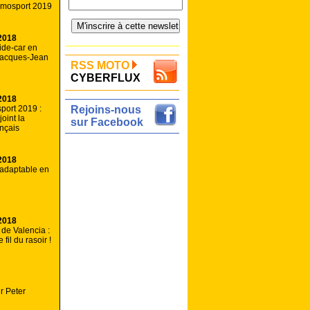
mosport 2019
2018
ide-car en
 Jacques-Jean
RSS MOTO
CYBERFLUX
2018
port 2019 :
Rejoins-nous
joint la
sur Facebook
ançais
2018
adaptable en
2018
de Valencia :
 fil du rasoir !
r Peter