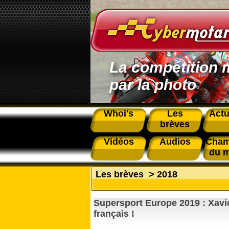
La compétition 
par la photo
Whoi's
Les
Actu
brèves
Vidéos
Audios
Cham
du 
Les brèves
>
2018
Supersport Europe 2019 : Xavie
français !