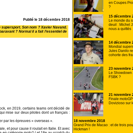
en Coupes Pro
?
15 décembre 
Publié le
18 décembre 2018
Le monde du s
deuil : Michel
ie supersport. Son nom ? Xavier Navand.
nous a quittés
aravant ? Normal il a fait l’essentiel de
14 décembre 
Mondial supers
Jules Danilo re
cohorte des fr
23 novembre 
Le Showdown 
FSBK ?
21 novembre 
Finale motoGP 
Dovizioso sur le
tock, en 2019, certains teams ont décidé de
ui mise sur deux pilotes dont un français :
18 novembre 2018
er par les épreuves « overseas ».
Grand Prix de Macao : et de trois pou
, et pour cause il roulait en Italie. Et avec
Hickman !
e en catégorie moto2 ( et 18e au scratch du