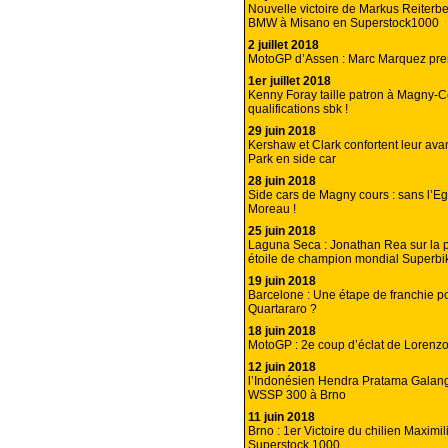
Nouvelle victoire de Markus Reiterbe
BMW à Misano en Superstock1000
2 juillet 2018
MotoGP d’Assen : Marc Marquez pren
1er juillet 2018
Kenny Foray taille patron à Magny-C
qualifications sbk !
29 juin 2018
Kershaw et Clark confortent leur av
Park en side car
28 juin 2018
Side cars de Magny cours : sans l’Eg
Moreau !
25 juin 2018
Laguna Seca : Jonathan Rea sur la p
étoile de champion mondial Superbi
19 juin 2018
Barcelone : Une étape de franchie p
Quartararo ?
18 juin 2018
MotoGP : 2e coup d’éclat de Lorenz
12 juin 2018
l’Indonésien Hendra Pratama Galang
WSSP 300 à Brno
11 juin 2018
Brno : 1er Victoire du chilien Maximi
Superstock 1000