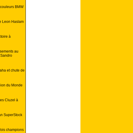
s couleurs BMW
de Leon Haslam
toire à
ssements au
e Sandro
aha et chute de
pion du Monde
les Cluzel à
ean SuperStock
 fois champions