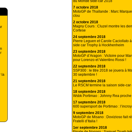
du Monde side-car 2018
7 octobre 2018
MotoGP de Thaïlande : Marc Marque
clou
2 octobre 2018
Magny Cours : Cluzel montre les den
ur
Cortese
24 septembre 2018
Pierre Leguen et Carole Caciollato à 
side car Trophy à Hockhenheim
an
23 septembre 2018
r
MotoGP d’Aragon : Victoire pour Mar
pour Lorenzo et Valentino Rossi !
22 septembre 2018
SSP300 : le titre 2018 se jouera à M
30 septembre !
 la
21 septembre 2018
Le RSCM termine la saison side-car
18 septembre 2018
Wsbk Portimao : Johnny Rea proche 
17 septembre 2018
600 supersport de Portimao : l’incroy
9 septembre 2018
MotoGP de Misano : Dovizioso fait r
Fratelli d’Italia !
1er septembre 2018
Finale de Nogaro : Samuel Trueb tré