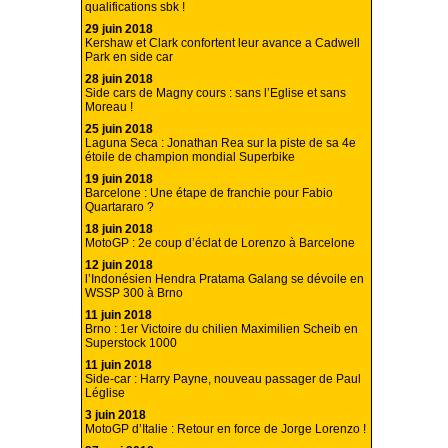
qualifications sbk !
29 juin 2018
Kershaw et Clark confortent leur avance a Cadwell
Park en side car
28 juin 2018
Side cars de Magny cours : sans l’Eglise et sans
Moreau !
25 juin 2018
Laguna Seca : Jonathan Rea sur la piste de sa 4e
étoile de champion mondial Superbike
19 juin 2018
Barcelone : Une étape de franchie pour Fabio
Quartararo ?
18 juin 2018
MotoGP : 2e coup d’éclat de Lorenzo à Barcelone
12 juin 2018
l’Indonésien Hendra Pratama Galang se dévoile en
WSSP 300 à Brno
11 juin 2018
Brno : 1er Victoire du chilien Maximilien Scheib en
Superstock 1000
11 juin 2018
Side-car : Harry Payne, nouveau passager de Paul
Léglise
3 juin 2018
MotoGP d’Italie : Retour en force de Jorge Lorenzo !