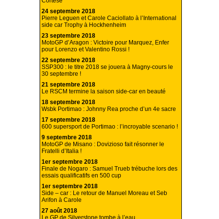
Cortese
24 septembre 2018
Pierre Leguen et Carole Caciollato à l’International
side car Trophy à Hockhenheim
23 septembre 2018
MotoGP d’Aragon : Victoire pour Marquez, Enfer
pour Lorenzo et Valentino Rossi !
22 septembre 2018
SSP300 : le titre 2018 se jouera à Magny-cours le
30 septembre !
21 septembre 2018
Le RSCM termine la saison side-car en beauté
18 septembre 2018
Wsbk Portimao : Johnny Rea proche d’un 4e sacre
17 septembre 2018
600 supersport de Portimao : l’incroyable scenario !
9 septembre 2018
MotoGP de Misano : Dovizioso fait résonner le
Fratelli d’Italia !
1er septembre 2018
Finale de Nogaro : Samuel Trueb trébuche lors des
essais qualificatifs en 500 cup
1er septembre 2018
Side – car : Le retour de Manuel Moreau et Seb
Arifon à Carole
27 août 2018
Le GP de Silverstone tombe à l’eau