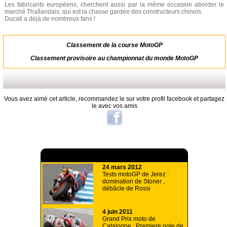
Les fabricants européens, cherchent aussi par la même occasion aborder le
marché Thaîlandais, qui est la chasse gardée des constructeurs chinois.
Ducati a déjà de nombreux fans !
Classement de la course MotoGP
Classement provisoire au championnat du monde MotoGP
Vous avez aimé cet article, recommandez le sur votre profil facebook et partagez
le avec vos amis
A lire aussi
24 mars 2012
Tests motoGP de Jerez :
domination de Stoner ,
débâcle de Rossi
4 juin 2011
Grand Prix moto de
Catalogne : Premiere pole de