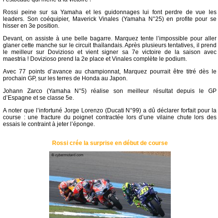
Rossi peine sur sa Yamaha et les guidonnages lui font perdre de vue les
leaders. Son coéquipier, Maverick Vinales (Yamaha N°25) en profite pour se
hisser en 3e position.
Devant, on assiste à une belle bagarre. Marquez tente l’impossible pour aller
glaner cette manche sur le circuit thaïlandais. Après plusieurs tentatives, il prend
le meilleur sur Dovizioso et vient signer sa 7e victoire de la saison avec
maestria ! Dovizioso prend la 2e place et Vinales complète le podium.
Avec 77 points d’avance au championnat, Marquez pourrait être titré dès le
prochain GP, sur les terres de Honda au Japon.
Johann Zarco (Yamaha N°5) réalise son meilleur résultat depuis le GP
d’Espagne et se classe 5e.
A noter que l’infortuné Jorge Lorenzo (Ducati N°99) a dû déclarer forfait pour la
course : une fracture du poignet contractée lors d’une vilaine chute lors des
essais le contraint à jeter l’éponge.
Rossi crée la surprise en début de course