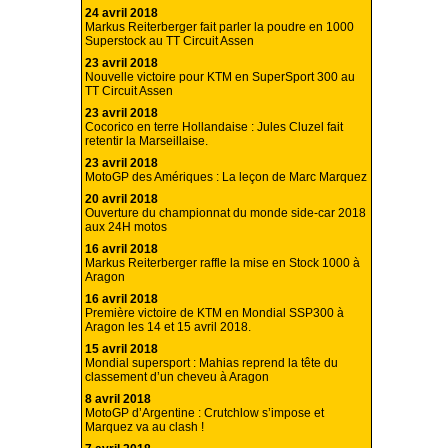
24 avril 2018
Markus Reiterberger fait parler la poudre en 1000
Superstock au TT Circuit Assen
23 avril 2018
Nouvelle victoire pour KTM en SuperSport 300 au
TT Circuit Assen
23 avril 2018
Cocorico en terre Hollandaise : Jules Cluzel fait
retentir la Marseillaise.
23 avril 2018
MotoGP des Amériques : La leçon de Marc Marquez
20 avril 2018
Ouverture du championnat du monde side-car 2018
aux 24H motos
16 avril 2018
Markus Reiterberger raffle la mise en Stock 1000 à
Aragon
16 avril 2018
Première victoire de KTM en Mondial SSP300 à
Aragon les 14 et 15 avril 2018.
15 avril 2018
Mondial supersport : Mahias reprend la tête du
classement d’un cheveu à Aragon
8 avril 2018
MotoGP d’Argentine : Crutchlow s’impose et
Marquez va au clash !