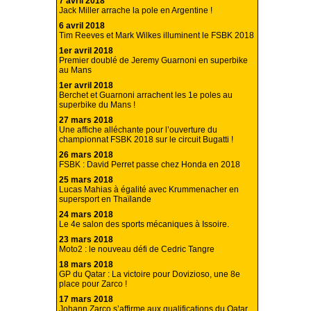
7 avril 2018
Jack Miller arrache la pole en Argentine !
6 avril 2018
Tim Reeves et Mark Wilkes illuminent le FSBK 2018
1er avril 2018
Premier doublé de Jeremy Guarnoni en superbike
au Mans
1er avril 2018
Berchet et Guarnoni arrachent les 1e poles au
superbike du Mans !
27 mars 2018
Une affiche alléchante pour l’ouverture du
championnat FSBK 2018 sur le circuit Bugatti !
26 mars 2018
FSBK : David Perret passe chez Honda en 2018
25 mars 2018
Lucas Mahias à égalité avec Krummenacher en
supersport en Thaïlande
24 mars 2018
Le 4e salon des sports mécaniques à Issoire.
23 mars 2018
Moto2 : le nouveau défi de Cedric Tangre
18 mars 2018
GP du Qatar : La victoire pour Dovizioso, une 8e
place pour Zarco !
17 mars 2018
Johann Zarco s’affirme aux qualifications du Qatar