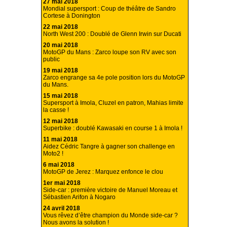
27 mai 2018
Mondial supersport : Coup de théâtre de Sandro
Cortese à Donington
22 mai 2018
North West 200 : Doublé de Glenn Irwin sur Ducati
20 mai 2018
MotoGP du Mans : Zarco loupe son RV avec son
public
19 mai 2018
Zarco engrange sa 4e pole position lors du MotoGP
du Mans.
15 mai 2018
Supersport à Imola, Cluzel en patron, Mahias limite
la casse !
12 mai 2018
Superbike : doublé Kawasaki en course 1 à Imola !
11 mai 2018
Aidez Cédric Tangre à gagner son challenge en
Moto2 !
6 mai 2018
MotoGP de Jerez : Marquez enfonce le clou
1er mai 2018
Side-car : première victoire de Manuel Moreau et
Sébastien Arifon à Nogaro
24 avril 2018
Vous rêvez d’être champion du Monde side-car ?
Nous avons la solution !