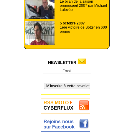
Le bilan de la saison
promosport 2007 par Michael
Lalevée
5 octobre 2007
1ère victoire de Sotter en 600
promo
NEWSLETTER
Email
RSS MOTO
CYBERFLUX
Rejoins-nous
sur Facebook