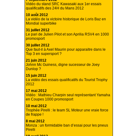
Vidéo du stand SRC Kawasaki aux 1er essais
qualificatifs des 24H du Mans 2012
10 août 2012
La vidéo de la victoire historique de Loris Baz en
Mondial superbike
31 juillet 2012
Le pari de Julien Pilot et son Aprilia RSV4 en 1000
promosport
30 juillet 2012
Que faut-il à Axel Maurin pour apparaitre dans le
Top 3 en supersport ?
21 juin 2012
Johnn Mc Guiness, digne sucesseur de Joey
Dunlop ?
15 juin 2012
La vidéo des essais qualificatifs du Tourist Trophy
2012
17 mai 2012
Vidéo : Mathieu Charpin seul représentant Yamaha
en Coupes 1000 promosport
10 mai 2012
Trophée Pirelli : le team SL Moteur une vraie force
de frappe !
8 mai 2012
Monza : un formidable ban d’essai pour les pneus
Pirelli