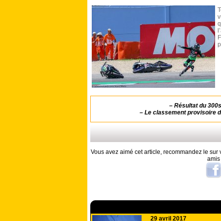
T
v
q
l
F
p
–
Résultat du 300
–
Le classement provisoire 
Vous avez aimé cet article, recommandez le sur v
amis
A lire aussi
29 avril 2017