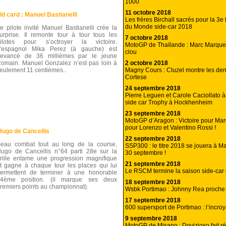
1000
11 octobre 2018
ld card : Manuel Bastianelli
Les frères Birchall sacrés pour la 3e
du Monde side-car 2018
e pilote invité Manuel Bastianelli crée la
urprise. Il remonte tour à tour tous les
7 octobre 2018
ilotes pour s’octroyer la victoire.
MotoGP de Thaïlande : Marc Marque
’espagnol Mika Perez (à gauche) est
clou
evancé de 36 millièmes par le jeune
2 octobre 2018
omain. Manuel Gonzalez n’est pas loin à
Magny Cours : Cluzel montre les den
eulement 11 centièmes..
Cortese
24 septembre 2018
Pierre Leguen et Carole Caciollato à 
side car Trophy à Hockhenheim
23 septembre 2018
MotoGP d’Aragon : Victoire pour Mar
pour Lorenzo et Valentino Rossi !
Hugo de Cancellis
22 septembre 2018
eau combat tout au long de la course,
SSP300 : le titre 2018 se jouera à M
ugo de Cancellis n°64 parti 28e sur la
30 septembre !
rille entame une progression magnifique
21 septembre 2018
t gagne à chaque tour les places qui lui
Le RSCM termine la saison side-car
ermettent de terminer à une honorable
4ème position. (il marque ses deux
18 septembre 2018
remiers points au championnat).
Wsbk Portimao : Johnny Rea proche 
17 septembre 2018
600 supersport de Portimao : l’incroy
9 septembre 2018
MotoGP de Misano : Dovizioso fait r