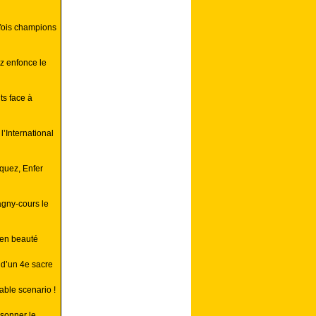
 fois champions
z enfonce le
ts face à
l’International
quez, Enfer
agny-cours le
 en beauté
d’un 4e sacre
able scenario !
ésonner le