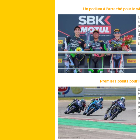
Un podium à l’arraché pour le wi
L
s
p
L
d
R
s
Premiers points pour 
B
H
g
e
p
1
p