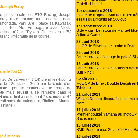
Fratelli d’Italia !
 Joseph Foray
1er septembre 2018
e pensionnaire de ETG Racing, Joseph
Finale de Nogaro : Samuel Trueb tré
oray n°78 entame lui aussi une belle
essais qualificatifs en 500 cup
emontada. Parti 37e il place sa Kawasaki
1er septembre 2018
inja 400 24e. En bagarre avec Nicola
Side – car : Le retour de Manuel Mo
ettimo n°7 et Trystan Finocchiaro n°58
Arifon à Carole
urant l’intégralité de la course.
27 août 2018
Le GP de Silverstone tombe à l’eau
25 août 2018
Jorge Lorenzo s’adjuge la pole à Sil
12 août 2018
Jorge Lorenzo se sent pousser des a
ans le Top 15
Bull Ring !
5 août 2018
nzo De La Vega ( N°14) prend les 4 points
MotoGP de Brno : Doublé Ducati en
e la 12e place. Gêné par la chute d’un
Tchèque
ilote il perd le contact avec le groupe de
ête mais réussit à se remettre dans le
21 juillet 2018
ythme et finit à seulement 2 secondes et 44
William Dunlop disparaît en course e
entièmes du vainqueur, l’Italien : Manuel
Nord
astianelli.
17 juillet 2018
Premier doublé Yamaha au motoGP
Sachsenring
16 juillet 2018
BMD Performance 2e aux 24H de Ba
go à Misano
13 juillet 2018