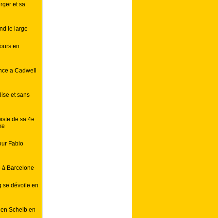
rger et sa
d le large
ours en
ance a Cadwell
lise et sans
iste de sa 4e
ke
our Fabio
o à Barcelone
 se dévoile en
lien Scheib en