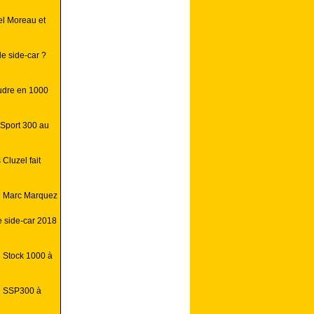
el Moreau et
e side-car ?
oudre en 1000
rSport 300 au
 Cluzel fait
e Marc Marquez
 side-car 2018
n Stock 1000 à
al SSP300 à