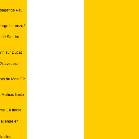
ssager de Paul
Jorge Lorenzo !
e de Sandro
win sur Ducati
RV avec son
lors du MotoGP
, Mahias limite
se 1 à Imola !
hallenge en
le clou