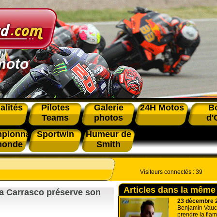
moto
alités
Pilotes
Galerie
24H Motos
B
Teams
photos
d'
pionnat
Sportwin
Humeur de
monde
Smith
Visiteurs connectés :
39
Articles dans la même
a Carrasco préserve son
23 décembre 
Benjamin Vauche
prendre la fla