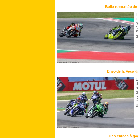
Belle remontée de
L
F
r
N
S
d
Enzo de la Vega d
E
d
p
t
r
c
B
Des chutes à go