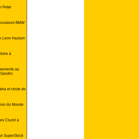
r Peter
s couleurs BMW
de Leon Haslam
toire à
ssements au
e Sandro
aha et chute de
pion du Monde
les Cluzel à
ean SuperStock