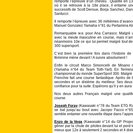
remporte l’épreuve d’un cheveu . Qualifié en 13
où il se retrouve à la 18e place, il entame u
successifs de Scott Deroue, Borja Sanchez, Danie
Santucci.
Il remporte l’épreuve avec 36 millièmes d’avanc
Manuel Gonzalez Yamaha n°81 du Pertamina Al
Remarquable w.e. pour Ana Carrasco. Malgré une
avec la meute masculine en course, mais n’arrive
néanmoins 10e ce qui lui permet malgré tout de 
300 supersport.
C’est bien la première fois dans l’histoire de 
féminine mène devant ! A suivre absolument !
Enfin le circuit Marco Simoncelli de Misano
(Yamaha n°64 du Team Toth-Yart). En Termina
championnat du monde SuperSport 300. Malgré sa
Frenchie fait une course fantastique. Après de 
secondes et un dixième du meilleur. Ses deux 
confiance pour la suite. Espérons qu’il y en aur
Nos deux autres Français malgré une qualific
course.
Joseph Foray
(Kawasaki n°78 du Team ETG Racin
se bat jusqu’au bout avec Jacopo Facco n°65
semble entamer une nouvelle étape dans l’appren
Enzo de la Vega
(Kawasaki n°14 du GP Project 
gêner par la chute de pilotes devant lui et perd 
mieux que 12e à seulement 2 secondes et 4 dixi