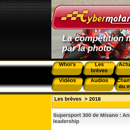
La compétition 
par la photo
Whoi's
Les
Actu
brèves
Vidéos
Audios
Cham
du 
Les brèves
>
2018
Supersport 300 de Misano : An
leadership