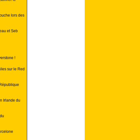
buche lors des
reau et Seb
verstone !
iles sur le Red
 République
n Irlande du
 du
rcelone