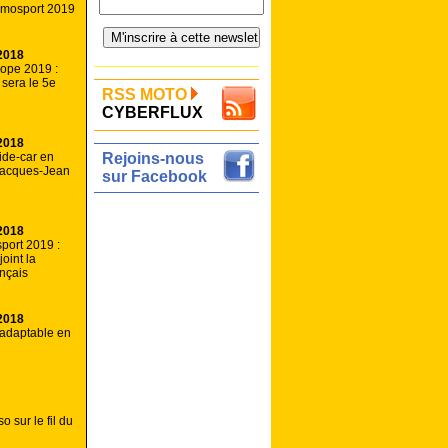
mosport 2019
2018
ope 2019 :
sera le 5e
RSS MOTO
CYBERFLUX
2018
ide-car en
Rejoins-nous
 Jacques-Jean
sur Facebook
2018
port 2019 :
joint la
ançais
2018
adaptable en
 sur le fil du