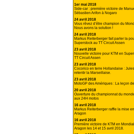
1er mai 2018
Side-car : première victoire de Manu
Sébastien Arifon à Nogaro
24 avril 2018
Vous rêvez d’être champion du Mond
Nous avons la solution !
24 avril 2018
Markus Reiterberger fait parler la p
Superstock au TT Circuit Assen
23 avril 2018
Nouvelle victoire pour KTM en Supe
TT Circuit Assen
23 avril 2018
Cocorico en terre Hollandaise : Jules
retentir la Marseillaise.
23 avril 2018
MotoGP des Amériques : La leçon d
20 avril 2018
Ouverture du championnat du monde
aux 24H motos
16 avril 2018
Markus Reiterberger raffle la mise e
Aragon
16 avril 2018
Première victoire de KTM en Mondi
Aragon les 14 et 15 avril 2018.