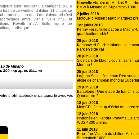
Nouvelle victoire de Markus Reiterbe
oujours aussi bouillant, la catégorie 300 a
BMW à Misano en Superstock1000
u lors de ce week-end italien 11 chutes ce
2 juillet 2018
ui représente un quart du plateau. Ici c’est
MotoGP d’Assen : Marc Marquez pren
’accrochage entre Daniel Valle n°33 et
ilippo Rovelli n°27. Belle figure de
1er juillet 2018
atinage artistique.
Kenny Foray taille patron à Magny-C
qualifications sbk !
29 juin 2018
Kershaw et Clark confortent leur av
Park en side car
28 juin 2018
Side cars de Magny cours : sans l’Eg
Moreau !
ssp de Misano
du 300 ssp après Misano
25 juin 2018
Laguna Seca : Jonathan Rea sur la p
étoile de champion mondial Superbi
19 juin 2018
Barcelone : Une étape de franchie p
otre profil facebook et partagez le avec vos
Quartararo ?
18 juin 2018
MotoGP : 2e coup d’éclat de Lorenz
12 juin 2018
l’Indonésien Hendra Pratama Galang
WSSP 300 à Brno
11 juin 2018
Brno : 1er Victoire du chilien Maximi
Superstock 1000