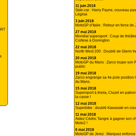
11 juin 2018
Side-car : Harry Payne, nouveau pa
Léglise
3 juin 2018
MotoGP d’Italie : Retour en force de 
GRT
27 mai 2018
Mondial supersport : Coup de théâtr
Cortese à Donington
22 mai 2018
North West 200 : Doublé de Glenn Ir
a
20 mai 2018
MotoGP du Mans : Zarco loupe son 
public
19 mai 2018
Zarco engrange sa 4e pole position 
du Mans.
15 mai 2018
Supersport à Imola, Cluzel en patron
la casse !
12 mai 2018
Superbike : doublé Kawasaki en cour
11 mai 2018
Aidez Cédric Tangre à gagner son c
Moto2 !
6 mai 2018
MotoGP de Jerez : Marquez enfonce 