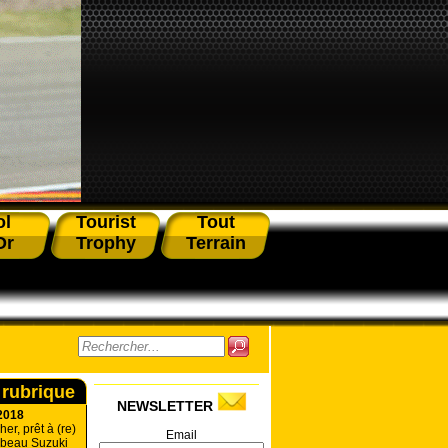
ol
Tourist
Tout
Or
Trophy
Terrain
 rubrique
NEWSLETTER
2018
r, prêt à (re)
Email
mbeau Suzuki