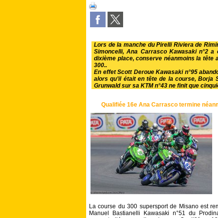
Lors de la manche du Pirelli Riviera de Rimini
Simoncelli, Ana Carrasco Kawasaki n°2 a e
dixième place, conserve néanmoins la tête 
300..
En effet Scott Deroue Kawasaki n°95 aband
alors qu’il était en tête de la course, Bor
Grunwald sur sa KTM n°43 ne finit que cinqu
Qualifiée 16e Ana Carrasco termine néanm
La course du 300 supersport de Misano est rema
Manuel Bastianelli Kawasaki n°51 du Prodin