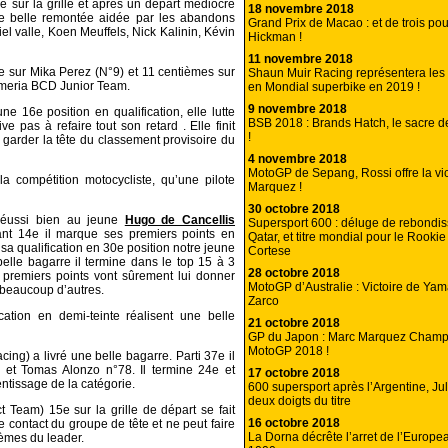
e sur la grille et après un départ médiocre
18 novembre 2018
ne belle remontée aidée par les abandons
Grand Prix de Macao : et de trois pou
l valle, Koen Meuffels, Nick Kalinin, Kévin
Hickman !
11 novembre 2018
e sur Mika Perez (N°9) et 11 centièmes sur
Shaun Muir Racing représentera le
meria BCD Junior Team.
en Mondial superbike en 2019 !
9 novembre 2018
 16e position en qualification, elle lutte
BSB 2018 : Brands Hatch, le sacre 
 pas à refaire tout son retard . Elle finit
!
garder la tête du classement provisoire du
4 novembre 2018
MotoGP de Sepang, Rossi offre la vic
la compétition motocycliste, qu’une pilote
Marquez !
30 octobre 2018
 réussi bien au jeune
Hugo de Cancellis
Supersport 600 : déluge de rebondi
nt 14e il marque ses premiers points en
Qatar, et titre mondial pour le Rooki
 qualification en 30e position notre jeune
Cortese
belle bagarre il termine dans le top 15 à 3
28 octobre 2018
premiers points vont sûrement lui donner
MotoGP d’Australie : Victoire de Yam
a beaucoup d’autres.
Zarco
ation en demi-teinte réalisent une belle
21 octobre 2018
GP du Japon : Marc Marquez Cham
MotoGP 2018 !
g) a livré une belle bagarre. Parti 37e il
 et Tomas Alonzo n°78. Il termine 24e et
17 octobre 2018
tissage de la catégorie.
600 supersport après l’Argentine, Ju
deux doigts du titre
Team) 15e sur la grille de départ se fait
16 octobre 2018
le contact du groupe de tête et ne peut faire
La Dorna décrête l’arret de l’Europ
èmes du leader.