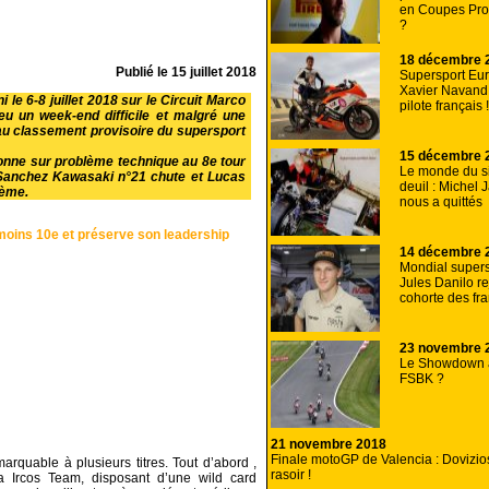
en Coupes Pro
?
18 décembre 
Publié le
15 juillet 2018
Supersport Eur
Xavier Navand 
 le 6-8 juillet 2018 sur le Circuit Marco
pilote français !
u un week-end difficile et malgré une
au classement provisoire du supersport
15 décembre 
onne sur problème technique au 8e tour
Le monde du s
ja Sanchez Kawasaki n°21 chute et Lucas
deuil : Michel
ième.
nous a quittés
oins 10e et préserve son leadership
14 décembre 
Mondial supers
Jules Danilo re
cohorte des fr
23 novembre 
Le Showdown 
FSBK ?
21 novembre 2018
Finale motoGP de Valencia : Dovizioso
rquable à plusieurs titres. Tout d’abord ,
rasoir !
a Ircos Team, disposant d’une wild card