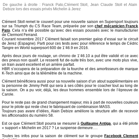
De gauche à droite : Franck Pato,Clément Stoll, Jean Claude Stoll et Alain
Debize lors des essais privés Michelin à Jerez
Clément Stoll remet le couvert pour une nouvelle saison en Supersport toujours
sur sa Triumph du CS Race Team, préparée par son
chef mécanicien Franck
Pato
. Cela n’a été possible qu’avec des essais poussés avec le manufacturier
de Clermont Ferrand.
Courant novembre 2017 Clément faisait son premier galop d’essai sur le circuit
de Jerez (Espagne). Parti pour ces tests avec pour référence le temps de Cédric
Tangre en World superpsort 600 de 1’46.9 en 2016.
Après deux jours de roulage, un chrono de 1’46.10 a put être validé et ce avec
des pneus non qualif. Le ressenti fut de-suite très bon, avec une moto plus vive,
un train avant excellent et un arrière parfait.
HBR s’occupera de la préparation de la fourche et des amortisseurs de marque
K-Tech ainsi que de la télémétrie de la machine.
Clément bénéficiera aussi pour sa nouvelle saison d’un atout supplémentaire en
la personne de Jimmy Petit qui sera à ses côtés pour le coacher tout au long de
la saison. On a pu voir, déjà, les deux hommes ensemble lors de l’épreuve de
Carole.
Pour le reste pas de grand changement majeur, mis à part de nouvelles couleurs
pour le pilote qui reste chez le fabriquant de combinaison MASS.
Toujours pas avare d’idées, Alain Debize améliore la structure afin de recevoir
les afficionados du numéro 58.
Est ce que Clément Stoll pourra se mesurer à
Guillaume Antiga
, qui a été pilote
« support » Michelin en 2017 ? Le suspense demeure….
Toutes les infos pour la saison de clément sur le groupe
Facebook Clement