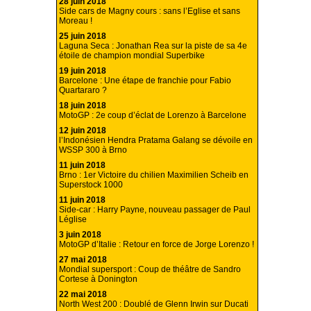
28 juin 2018
Side cars de Magny cours : sans l’Eglise et sans
Moreau !
25 juin 2018
Laguna Seca : Jonathan Rea sur la piste de sa 4e
étoile de champion mondial Superbike
19 juin 2018
Barcelone : Une étape de franchie pour Fabio
Quartararo ?
18 juin 2018
MotoGP : 2e coup d’éclat de Lorenzo à Barcelone
12 juin 2018
l’Indonésien Hendra Pratama Galang se dévoile en
WSSP 300 à Brno
11 juin 2018
Brno : 1er Victoire du chilien Maximilien Scheib en
Superstock 1000
11 juin 2018
Side-car : Harry Payne, nouveau passager de Paul
Léglise
3 juin 2018
MotoGP d’Italie : Retour en force de Jorge Lorenzo !
27 mai 2018
Mondial supersport : Coup de théâtre de Sandro
Cortese à Donington
22 mai 2018
North West 200 : Doublé de Glenn Irwin sur Ducati