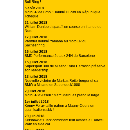
Bull Ring !
5 août 2018
MotoGP de Brno : Doublé Ducati en République
Tchèque
21 juillet 2018
William Dunlop disparaît en course en Irlande du
Nord
17 juillet 2018
Premier doublé Yamaha au motoGP du
Sachsenring
16 juillet 2018
BMD Performance 2e aux 24H de Barcelone
15 juillet 2018
Supersport 300 de Misano : Ana Carrasco préserve
son leadership
13 juillet 2018
Nouvelle victoire de Markus Reiterberger et sa
BMW à Misano en Superstock1000
2 juillet 2018
MotoGP d’Assen : Marc Marquez prend le large
1er juillet 2018
Kenny Foray taille patron à Magny-Cours en
qualifications sbk !
29 juin 2018
Kershaw et Clark confortent leur avance a Cadwell
Park en side car