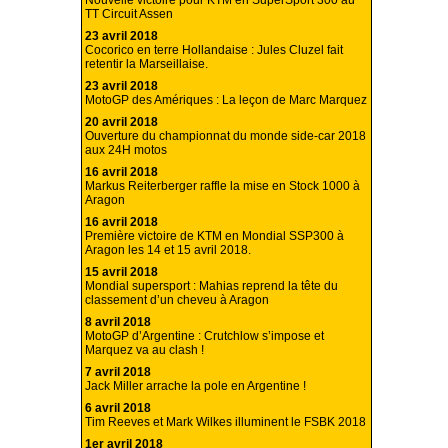
Nouvelle victoire pour KTM en SuperSport 300 au
TT Circuit Assen
23 avril 2018
Cocorico en terre Hollandaise : Jules Cluzel fait
retentir la Marseillaise.
23 avril 2018
MotoGP des Amériques : La leçon de Marc Marquez
20 avril 2018
Ouverture du championnat du monde side-car 2018
aux 24H motos
16 avril 2018
Markus Reiterberger raffle la mise en Stock 1000 à
Aragon
16 avril 2018
Première victoire de KTM en Mondial SSP300 à
Aragon les 14 et 15 avril 2018.
15 avril 2018
Mondial supersport : Mahias reprend la tête du
classement d’un cheveu à Aragon
8 avril 2018
MotoGP d’Argentine : Crutchlow s’impose et
Marquez va au clash !
7 avril 2018
Jack Miller arrache la pole en Argentine !
6 avril 2018
Tim Reeves et Mark Wilkes illuminent le FSBK 2018
1er avril 2018