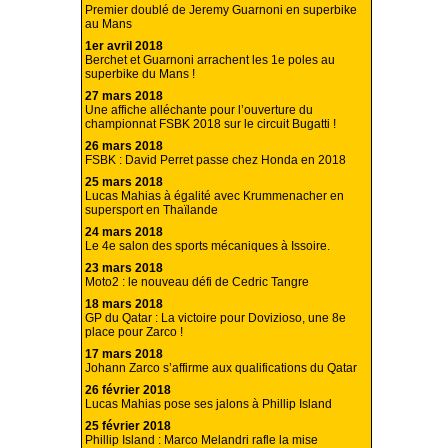
Premier doublé de Jeremy Guarnoni en superbike
au Mans
1er avril 2018
Berchet et Guarnoni arrachent les 1e poles au
superbike du Mans !
27 mars 2018
Une affiche alléchante pour l’ouverture du
championnat FSBK 2018 sur le circuit Bugatti !
26 mars 2018
FSBK : David Perret passe chez Honda en 2018
25 mars 2018
Lucas Mahias à égalité avec Krummenacher en
supersport en Thaïlande
24 mars 2018
Le 4e salon des sports mécaniques à Issoire.
23 mars 2018
Moto2 : le nouveau défi de Cedric Tangre
18 mars 2018
GP du Qatar : La victoire pour Dovizioso, une 8e
place pour Zarco !
17 mars 2018
Johann Zarco s’affirme aux qualifications du Qatar
26 février 2018
Lucas Mahias pose ses jalons à Phillip Island
25 février 2018
Phillip Island : Marco Melandri rafle la mise