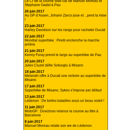
Le Cr de la course side-car de Manuel Moreau et
Stephane Gadet à Pau
26 juin 2017
Au GP d’Assen, Johann Zarco joue et ...perd la mise
!
23 juin 2017
Harley Davidson sur les rangs pour racheter Ducati
22 juin 2017
Mondial superbike : Pirelli enclenche la marche
arrière
21 juin 2017
Kenny Foray prend le large au superbike de Pau
20 juin 2017
Jules Cluzel défie Sofuoglu à Misano
18 juin 2017
Melandri offre à Ducati une victoire au superbike de
Misano
17 juin 2017
Superbike de Misano, Sykes s’impose par défaut
13 juin 2017
Lédenon : De belles batailles sous un beau soleil !
11 juin 2017
MotoGP : Dovizioso relance la course au titre à
Barcelone
8 juin 2017
Manuel Moreau relate son we de Lédenon.