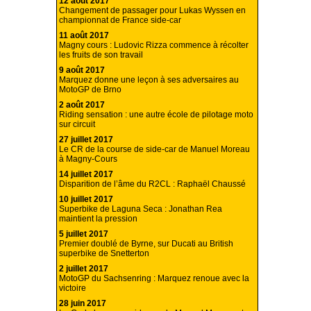
12 août 2017
Changement de passager pour Lukas Wyssen en
championnat de France side-car
11 août 2017
Magny cours : Ludovic Rizza commence à récolter
les fruits de son travail
9 août 2017
Marquez donne une leçon à ses adversaires au
MotoGP de Brno
2 août 2017
Riding sensation : une autre école de pilotage moto
sur circuit
27 juillet 2017
Le CR de la course de side-car de Manuel Moreau
à Magny-Cours
14 juillet 2017
Disparition de l’âme du R2CL : Raphaël Chaussé
10 juillet 2017
Superbike de Laguna Seca : Jonathan Rea
maintient la pression
5 juillet 2017
Premier doublé de Byrne, sur Ducati au British
superbike de Snetterton
2 juillet 2017
MotoGP du Sachsenring : Marquez renoue avec la
victoire
28 juin 2017