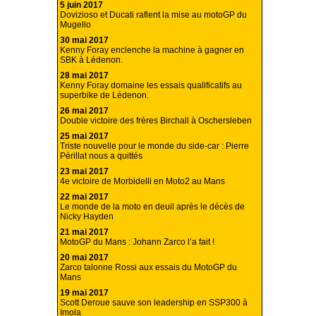
5 juin 2017
Dovizioso et Ducati raflent la mise au motoGP du
Mugello
30 mai 2017
Kenny Foray enclenche la machine à gagner en
SBK à Lédenon.
28 mai 2017
Kenny Foray domaine les essais qualificatifs au
superbike de Lédenon.
26 mai 2017
Double victoire des frères Birchall à Oschersleben
25 mai 2017
Triste nouvelle pour le monde du side-car : Pierre
Périllat nous a quittés
23 mai 2017
4e victoire de Morbidelli en Moto2 au Mans
22 mai 2017
Le monde de la moto en deuil après le décès de
Nicky Hayden
21 mai 2017
MotoGP du Mans : Johann Zarco l’a fait !
20 mai 2017
Zarco talonne Rossi aux essais du MotoGP du
Mans
19 mai 2017
Scott Deroue sauve son leadership en SSP300 à
Imola