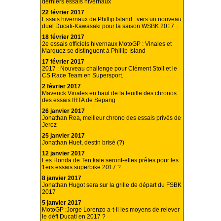
derniers essais hivernaux
22 février 2017
Essais hivernaux de Phillip Island : vers un nouveau
duel Ducati-Kawasaki pour la saison WSBK 2017
18 février 2017
2e essais officiels hivernaux MotoGP : Vinales et
Marquez se distinguent à Phillip Island
17 février 2017
2017 : Nouveau challenge pour Clément Stoll et le
CS Race Team en Supersport.
2 février 2017
Maverick Vinales en haut de la feuille des chronos
des essais IRTA de Sepang
26 janvier 2017
Jonathan Rea, meilleur chrono des essais privés de
Jerez
25 janvier 2017
Jonathan Huet, destin brisé (?)
12 janvier 2017
Les Honda de Ten kate seront-elles prêtes pour les
1ers essais superbike 2017 ?
8 janvier 2017
Jonathan Hugot sera sur la grille de départ du FSBK
2017
5 janvier 2017
MotoGP :Jorge Lorenzo a-t-il les moyens de relever
le défi Ducati en 2017 ?