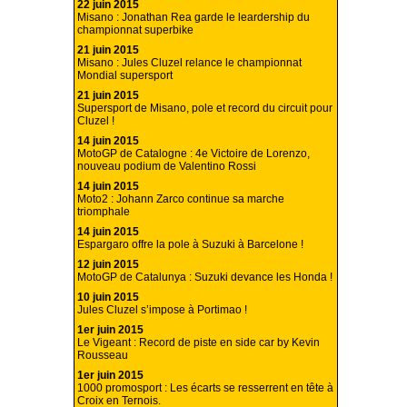
22 juin 2015
Misano : Jonathan Rea garde le leardership du
championnat superbike
21 juin 2015
Misano : Jules Cluzel relance le championnat
Mondial supersport
21 juin 2015
Supersport de Misano, pole et record du circuit pour
Cluzel !
14 juin 2015
MotoGP de Catalogne : 4e Victoire de Lorenzo,
nouveau podium de Valentino Rossi
14 juin 2015
Moto2 : Johann Zarco continue sa marche
triomphale
14 juin 2015
Espargaro offre la pole à Suzuki à Barcelone !
12 juin 2015
MotoGP de Catalunya : Suzuki devance les Honda !
10 juin 2015
Jules Cluzel s’impose à Portimao !
1er juin 2015
Le Vigeant : Record de piste en side car by Kevin
Rousseau
1er juin 2015
1000 promosport : Les écarts se resserrent en tête à
Croix en Ternois.