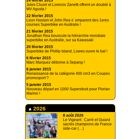
24 février 2015
Jules Cluzel et Lorenzo Zanetti offrent un doublé à
MV Agusta !
22 février 2015
Leon Haslam et John Rea s’ emparent des 1eres
courses Superbike en Australie !
21 février 2015
Jonathan Rea bouscule la hiérarchie mondiale
superbike en Australie, sur sa Kawasaki
20 février 2015
Superbike de Phillip Island, Lowes ouvre le bal !
6 février 2015
Marc Marquez détonne à Sepang !
6 janvier 2015
Renaissance de la catégorie 400 cm3 en Coupes
promosport ?
5 janvier 2015
Nouveau départ en 1000 Superstock pour Florian
Marino !
2026
8 août 2026
Le Vigeant : Carré et Guiard
sacrés champions de France
side-car (…)