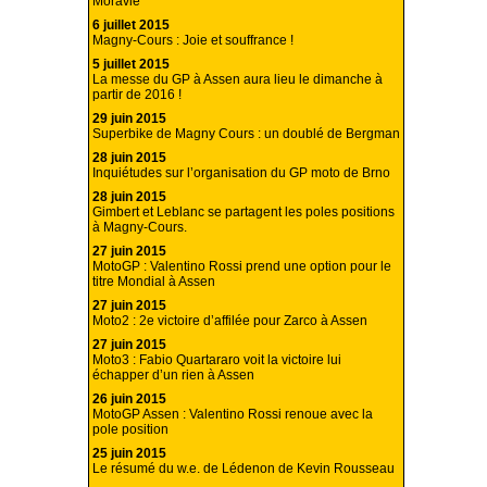
Moravie
6 juillet 2015
Magny-Cours : Joie et souffrance !
5 juillet 2015
La messe du GP à Assen aura lieu le dimanche à
partir de 2016 !
29 juin 2015
Superbike de Magny Cours : un doublé de Bergman
28 juin 2015
Inquiétudes sur l’organisation du GP moto de Brno
28 juin 2015
Gimbert et Leblanc se partagent les poles positions
à Magny-Cours.
27 juin 2015
MotoGP : Valentino Rossi prend une option pour le
titre Mondial à Assen
27 juin 2015
Moto2 : 2e victoire d’affilée pour Zarco à Assen
27 juin 2015
Moto3 : Fabio Quartararo voit la victoire lui
échapper d’un rien à Assen
26 juin 2015
MotoGP Assen : Valentino Rossi renoue avec la
pole position
25 juin 2015
Le résumé du w.e. de Lédenon de Kevin Rousseau