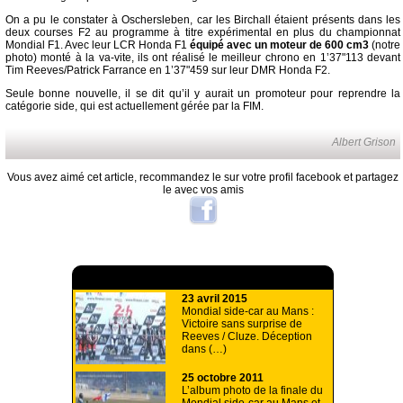
On a pu le constater à Oschersleben, car les Birchall étaient présents dans les
deux courses F2 au programme à titre expérimental en plus du championnat
Mondial F1. Avec leur LCR Honda F1
équipé avec un moteur de 600 cm3
(notre
photo) monté à la va-vite, ils ont réalisé le meilleur chrono en 1’37"113 devant
Tim Reeves/Patrick Farrance en 1’37"459 sur leur DMR Honda F2.
Seule bonne nouvelle, il se dit qu’il y aurait un promoteur pour reprendre la
catégorie side, qui est actuellement gérée par la FIM.
Albert Grison
Vous avez aimé cet article, recommandez le sur votre profil facebook et partagez
le avec vos amis
A lire aussi
23 avril 2015
Mondial side-car au Mans :
Victoire sans surprise de
Reeves / Cluze. Déception
dans (…)
25 octobre 2011
L’album photo de la finale du