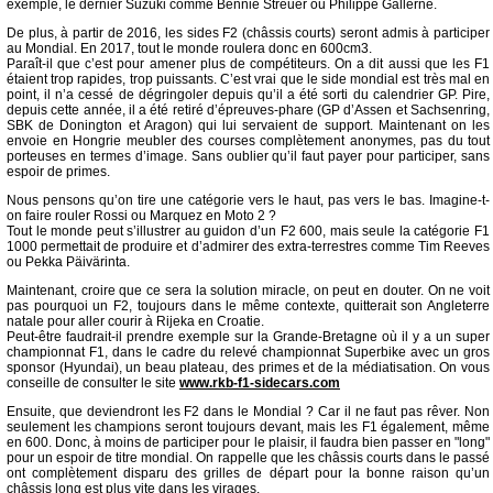
exemple, le dernier Suzuki comme Bennie Streuer ou Philippe Gallerne.
De plus, à partir de 2016, les sides F2 (châssis courts) seront admis à participer
au Mondial. En 2017, tout le monde roulera donc en 600cm3.
Paraît-il que c’est pour amener plus de compétiteurs. On a dit aussi que les F1
étaient trop rapides, trop puissants. C’est vrai que le side mondial est très mal en
point, il n’a cessé de dégringoler depuis qu’il a été sorti du calendrier GP. Pire,
depuis cette année, il a été retiré d’épreuves-phare (GP d’Assen et Sachsenring,
SBK de Donington et Aragon) qui lui servaient de support. Maintenant on les
envoie en Hongrie meubler des courses complètement anonymes, pas du tout
porteuses en termes d’image. Sans oublier qu’il faut payer pour participer, sans
espoir de primes.
Nous pensons qu’on tire une catégorie vers le haut, pas vers le bas. Imagine-t-
on faire rouler Rossi ou Marquez en Moto 2 ?
Tout le monde peut s’illustrer au guidon d’un F2 600, mais seule la catégorie F1
1000 permettait de produire et d’admirer des extra-terrestres comme Tim Reeves
ou Pekka Päivärinta.
Maintenant, croire que ce sera la solution miracle, on peut en douter. On ne voit
pas pourquoi un F2, toujours dans le même contexte, quitterait son Angleterre
natale pour aller courir à Rijeka en Croatie.
Peut-être faudrait-il prendre exemple sur la Grande-Bretagne où il y a un super
championnat F1, dans le cadre du relevé championnat Superbike avec un gros
sponsor (Hyundai), un beau plateau, des primes et de la médiatisation. On vous
conseille de consulter le site
www.rkb-f1-sidecars.com
Ensuite, que deviendront les F2 dans le Mondial ? Car il ne faut pas rêver. Non
seulement les champions seront toujours devant, mais les F1 également, même
en 600. Donc, à moins de participer pour le plaisir, il faudra bien passer en "long"
pour un espoir de titre mondial. On rappelle que les châssis courts dans le passé
ont complètement disparu des grilles de départ pour la bonne raison qu’un
châssis long est plus vite dans les virages.