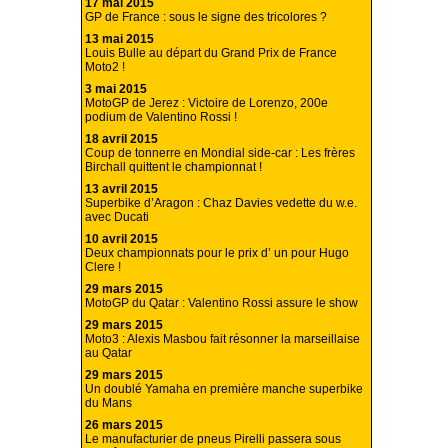
17 mai 2015
GP de France : sous le signe des tricolores ?
13 mai 2015
Louis Bulle au départ du Grand Prix de France
Moto2 !
3 mai 2015
MotoGP de Jerez : Victoire de Lorenzo, 200e
podium de Valentino Rossi !
18 avril 2015
Coup de tonnerre en Mondial side-car : Les frères
Birchall quittent le championnat !
13 avril 2015
Superbike d’Aragon : Chaz Davies vedette du w.e.
avec Ducati
10 avril 2015
Deux championnats pour le prix d’ un pour Hugo
Clere !
29 mars 2015
MotoGP du Qatar : Valentino Rossi assure le show
29 mars 2015
Moto3 : Alexis Masbou fait résonner la marseillaise
au Qatar
29 mars 2015
Un doublé Yamaha en première manche superbike
du Mans
26 mars 2015
Le manufacturier de pneus Pirelli passera sous