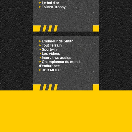
>
Le bol d'or
>
Tourist Trophy
>
L'humeur de Smith
>
Tout Terrain
>
Sportwin
>
Les vidéos
>
Interviews audios
>
Championnat du monde
d'endurance
>
JBB MOTO