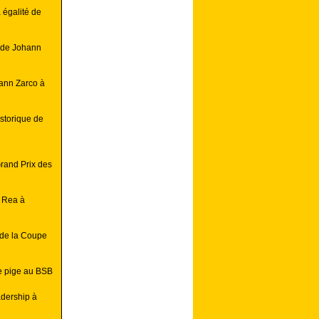
 égalité de
e de Johann
hann Zarco à
istorique de
rand Prix des
 Rea à
 de la Coupe
e pige au BSB
dership à