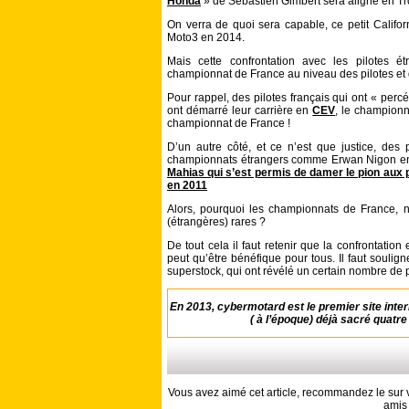
Honda
» de Sébastien Gimbert sera aligné en Tro
On verra de quoi sera capable, ce petit Califo
Moto3 en 2014.
Mais cette confrontation avec les pilotes 
championnat de France au niveau des pilotes et d
Pour rappel, des pilotes français qui ont « per
ont démarré leur carrière en
CEV
, le championn
championnat de France !
D’un autre côté, et ce n’est que justice, des p
championnats étrangers comme Erwan Nigon en
Mahias qui s’est permis de damer le pion aux p
en 2011
Alors, pourquoi les championnats de France, n
(étrangères) rares ?
De tout cela il faut retenir que la confrontation
peut qu’être bénéfique pour tous. Il faut souli
superstock, qui ont révélé un certain nombre de p
En 2013, cybermotard est le premier site intern
( à l’époque) déjà sacré quatr
Vous avez aimé cet article, recommandez le sur v
amis