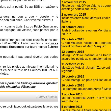
phée Pirelli pour la saison 2015.
7 novembre 2015
Finale du motoGP de Valencia : Lor
rnien, qui a pointé 3e au BSB en catégorie
avantage certain sur Rossi
2 novembre 2015
étrangers, ne pourra que « booster » le
Incidents entre Marc Marquez et des 
e son audience. Car l’inverse est vrai !
italiens
cé » , comme Loris Baz ou
Fabio Quartararo
28 octobre 2015
at espagnol de vitesse, sans passer par le
Josh Brookes de retour en Mondial 
2016 ?
25 octobre 2015
ilotes français se sont illustrés dans des
GP de Malaisie : Victoire de Pedrosa
 IDM en 2012. Enfin n’oublions pas
Lucas
Valentino Rossi et Marc Marquez
ilotes Espagnols sur leurs terres à Jerez
12 octobre 2015
Motegi : Victoire inattendue de Pedr
e pourraient pas aussi révéler des perles
assure les points au championnat 
11 octobre 2015
 entre les pilotes au niveau international ne
Moto2 de Motegi : Johann Zarco entr
gner en cela le rôle des Coupes 1000 et 600
légende !
ilotes.
10 octobre 2015
GP de Motegi : 4e pole position de 
et à parler de Fabio Quartararo, qui était
10 octobre 2015
e fois champion d’Espagne
Le triomphe de Johann Zarco à Moteg
9 octobre 2015
Thierry Leconte
Mondial superbike 2016 : Nicky Hayd
team Honda
otre profil facebook et partagez le avec vos
5 octobre 2015
Le résumé de la finale side car de 