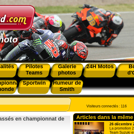
moto
alités
Pilotes
Galerie
24H Motos
B
Teams
photos
d'
pionnat
Sportwin
Humeur de
monde
Smith
Visiteurs connectés :
116
Articles dans la même
classés en championnat de
26 décembre 
La promotion 2
Team Suzuki est