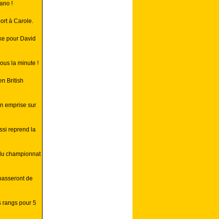
ano !
rt à Carole.
ke pour David
ous la minute !
n British
on emprise sur
ssi reprend la
 du championnat
 passeront de
s rangs pour 5