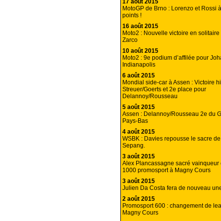
17 août 2015
MotoGP de Brno : Lorenzo et Rossi à
points !
16 août 2015
Moto2 : Nouvelle victoire en solitair
Zarco
10 août 2015
Moto2 : 9e podium d’affilée pour Jo
Indianapolis
6 août 2015
Mondial side-car à Assen : Victoire h
Streuer/Goerts et 2e place pour
Delannoy/Rousseau
5 août 2015
Assen : Delannoy/Rousseau 2e du G
Pays-Bas
4 août 2015
WSBK : Davies repousse le sacre de
Sepang.
3 août 2015
Alex Plancassagne sacré vainqueur
1000 promosport à Magny Cours
3 août 2015
Julien Da Costa fera de nouveau un
2 août 2015
Promosport 600 : changement de lea
Magny Cours