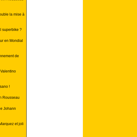
uble la mise à
l superbike ?
ur en Mondial
onnement de
 Valentino
sano !
in Rousseau
 de Johann
Marquez et joli