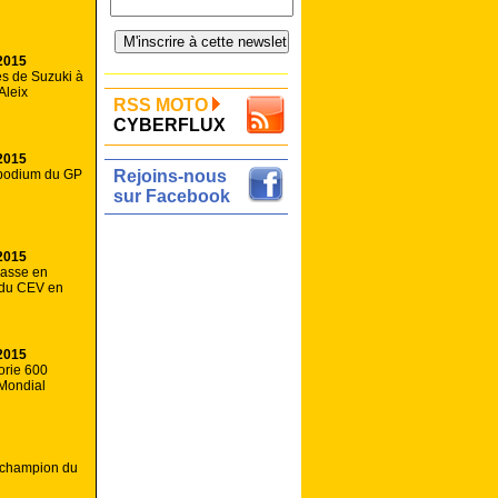
2015
és de Suzuki à
Aleix
RSS MOTO
CYBERFLUX
2015
 podium du GP
Rejoins-nous
sur Facebook
2015
passe en
 du CEV en
2015
orie 600
Mondial
 champion du