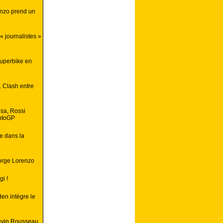
enzo prend un
« journalistes »
superbike en
. Clash entre
osa, Rossi
motoGP
e dans la
Jorge Lorenzo
i !
en intègre le
Kevin Rousseau