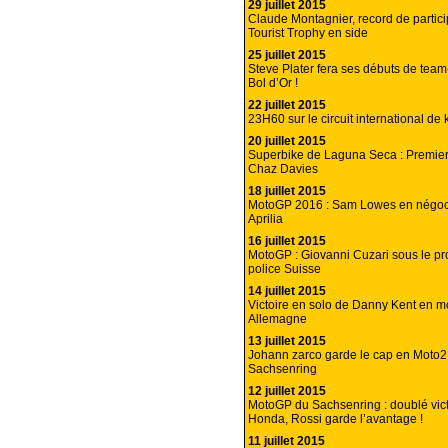
29 juillet 2015
Claude Montagnier, record de partici
Tourist Trophy en side
25 juillet 2015
Steve Plater fera ses débuts de te
Bol d’Or !
22 juillet 2015
23H60 sur le circuit international de
20 juillet 2015
Superbike de Laguna Seca : Premier
Chaz Davies
18 juillet 2015
MotoGP 2016 : Sam Lowes en négoc
Aprilia
16 juillet 2015
MotoGP : Giovanni Cuzari sous le pro
police Suisse
14 juillet 2015
Victoire en solo de Danny Kent en m
Allemagne
13 juillet 2015
Johann zarco garde le cap en Moto2
Sachsenring
12 juillet 2015
MotoGP du Sachsenring : doublé vic
Honda, Rossi garde l’avantage !
11 juillet 2015