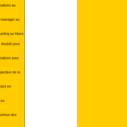
pations au
am-manager au
 karting au Mans
 doublé pour
iations avec
jecteur de la
oto3 en
 au
torieux des