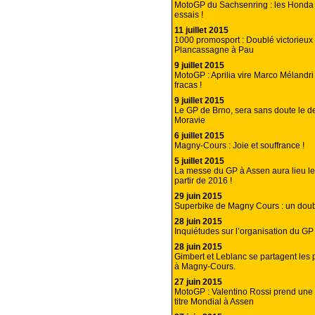
MotoGP du Sachsenring : les Honda à
essais !
11 juillet 2015
1000 promosport : Doublé victorieux
Plancassagne à Pau
9 juillet 2015
MotoGP : Aprilia vire Marco Mélandri
fracas !
9 juillet 2015
Le GP de Brno, sera sans doute le d
Moravie
6 juillet 2015
Magny-Cours : Joie et souffrance !
5 juillet 2015
La messe du GP à Assen aura lieu l
partir de 2016 !
29 juin 2015
Superbike de Magny Cours : un dou
28 juin 2015
Inquiétudes sur l’organisation du G
28 juin 2015
Gimbert et Leblanc se partagent les 
à Magny-Cours.
27 juin 2015
MotoGP : Valentino Rossi prend une 
titre Mondial à Assen