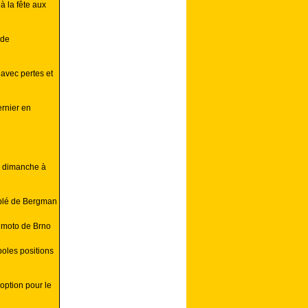
 la fête aux
 de
 avec pertes et
ernier en
e dimanche à
blé de Bergman
P moto de Brno
poles positions
option pour le