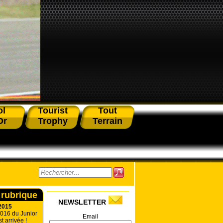
ol
Tourist
Tout
Or
Trophy
Terrain
 rubrique
NEWSLETTER
2015
016 du Junior
Email
 arrivée !