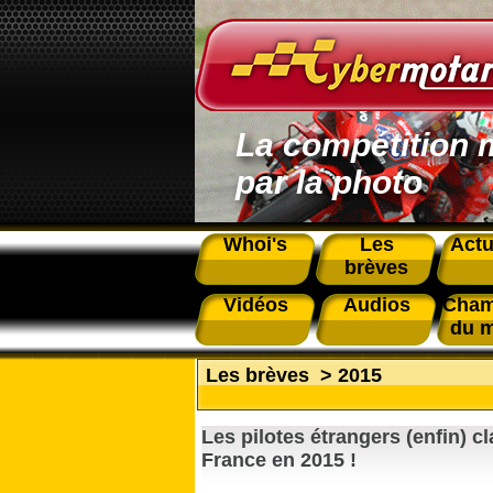
La compétition 
par la photo
Whoi's
Les
Actu
brèves
Vidéos
Audios
Cham
du 
Les brèves
>
2015
Les pilotes étrangers (enfin) 
France en 2015 !