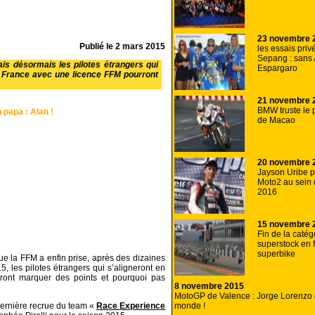
23 novembre 
Publié le
2 mars 2015
les essais priv
Sepang : sans 
ais désormais les pilotes étrangers qui
Espargaro
n France avec une licence FFM pourront
21 novembre 
BMW truste le
 papa : Alan !
de Macao
20 novembre 
Jayson Uribe 
Moto2 au sein
2016
15 novembre 
Fin de la catég
superstock en 
superbike
ue la FFM a enfin prise, après des dizaines
5, les pilotes étrangers qui s’aligneront en
ront marquer des points et pourquoi pas
8 novembre 2015
MotoGP de Valence : Jorge Lorenzo
monde !
dernière recrue du team «
Race Experience