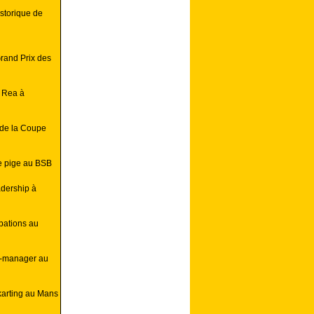
istorique de
rand Prix des
 Rea à
 de la Coupe
e pige au BSB
dership à
pations au
am-manager au
 karting au Mans