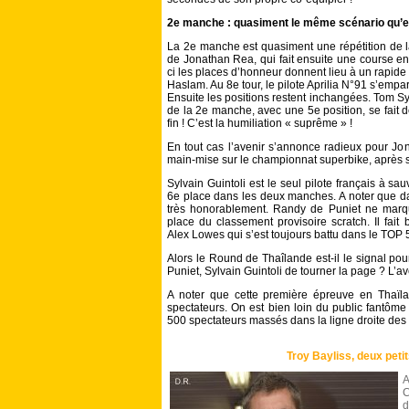
2e manche : quasiment le même scénario qu’
La 2e manche est quasiment une répétition de la
de Jonathan Rea, qui fait ensuite une course en 
ci les places d’honneur donnent lieu à un rapid
Haslam. Au 8e tour, le pilote Aprilia N°91 s’empa
Ensuite les positions restent inchangées. Tom Sy
de la 2e manche, avec une 5e position, se fait d
fin ! C’est la humiliation « suprême » !
En tout cas l’avenir s’annonce radieux pour Jon
main-mise sur le championnat superbike, après 
Sylvain Guintoli est le seul pilote français à sa
6e place dans les deux manches. A noter que dans 
très honorablement. Randy de Puniet ne marqu
place du classement provisoire scratch. Il fai
Alex Lowes qui s’est toujours battu dans le TOP 
Alors le Round de Thaîlande est-il le signal p
Puniet, Sylvain Guintoli de tourner la page ? L’av
A noter que cette première épreuve en Thaïl
spectateurs. On est bien loin du public fantôme 
500 spectateurs massés dans la ligne droite des 
Troy Bayliss, deux petit
A
C
d