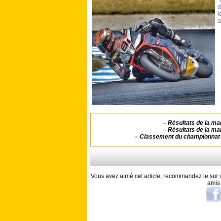
"
d
l
a
–
Résultats de la m
–
Résultats de la m
–
Classement du championnat 
Vous avez aimé cet article, recommandez le sur v
amis