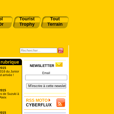
ol
Tourist
Tout
Or
Trophy
Terrain
 rubrique
NEWSLETTER
2015
016 du Junior
Email
 arrivée !
2015
és de Suzuki à
Aleix
RSS MOTO
CYBERFLUX
2015