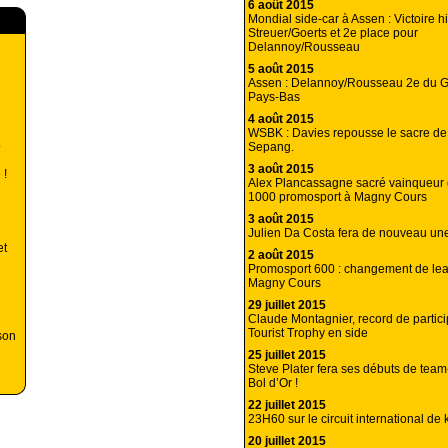
6 août 2015
Mondial side-car à Assen : Victoire h
Streuer/Goerts et 2e place pour
Delannoy/Rousseau
5 août 2015
Assen : Delannoy/Rousseau 2e du G
Pays-Bas
4 août 2015
WSBK : Davies repousse le sacre de
o
Sepang.
3 août 2015
 !
Alex Plancassagne sacré vainqueur
1000 promosport à Magny Cours
3 août 2015
Julien Da Costa fera de nouveau un
et
2 août 2015
Promosport 600 : changement de lea
Magny Cours
29 juillet 2015
Claude Montagnier, record de partici
Tourist Trophy en side
son
25 juillet 2015
Steve Plater fera ses débuts de te
Bol d’Or !
22 juillet 2015
23H60 sur le circuit international de
20 juillet 2015