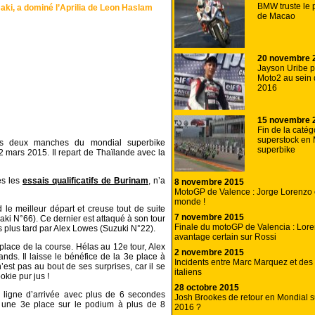
BMW truste le
ki, a dominé l’Aprilia de Leon Haslam
de Macao
20 novembre 
Jayson Uribe 
Moto2 au sein
2016
15 novembre 
Fin de la catég
superstock en 
es deux manches du mondial superbike
superbike
2 mars 2015. Il repart de Thaïlande avec la
ès les
essais qualificatifs de Burinam
, n’a
8 novembre 2015
MotoGP de Valence : Jorge Lorenzo
monde !
e meilleur départ et creuse tout de suite
7 novembre 2015
aki N°66). Ce dernier est attaqué à son tour
Finale du motoGP de Valencia : Lor
s plus tard par Alex Lowes (Suzuki N°22).
avantage certain sur Rossi
place de la course. Hélas au 12e tour, Alex
2 novembre 2015
ands. Il laisse le bénéfice de la 3e place à
Incidents entre Marc Marquez et des 
est pas au bout de ses surprises, car il se
italiens
okie pur jus !
28 octobre 2015
a ligne d’arrivée avec plus de 6 secondes
Josh Brookes de retour en Mondial 
une 3e place sur le podium à plus de 8
2016 ?