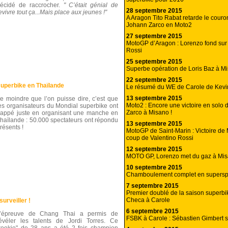
écidé de raccrocher.
" C’était génial de
28 septembre 2015
evivre tout ça...Mais place aux jeunes !"
A Aragon Tito Rabat retarde le cour
Johann Zarco en Moto2
27 septembre 2015
MotoGP d’Aragon : Lorenzo fond sur
Rossi
25 septembre 2015
Superbe opération de Loris Baz à Mi
22 septembre 2015
uperbike en Thaïlande
Le résumé du WE de Carole de Kev
13 septembre 2015
e moindre que l’on puisse dire, c’est que
Moto2 : Encore une victoire en solo
es organisateurs du Mondial superbike ont
Zarco à Misano !
rappé juste en organisant une manche en
haïlande : 50.000 spectateurs ont répondu
13 septembre 2015
résents !
MotoGP de Saint-Marin : Victoire de 
coup de Valentino Rossi
12 septembre 2015
MOTO GP, Lorenzo met du gaz à Mis
10 septembre 2015
Chamboulement complet en superspo
7 septembre 2015
Premier doublé de la saison superbi
Checa à Carole
surveiller !
6 septembre 2015
’épreuve de Chang Thai a permis de
FSBK à Carole : Sébastien Gimbert s
évéler les talents de Jordi Torres. Ce