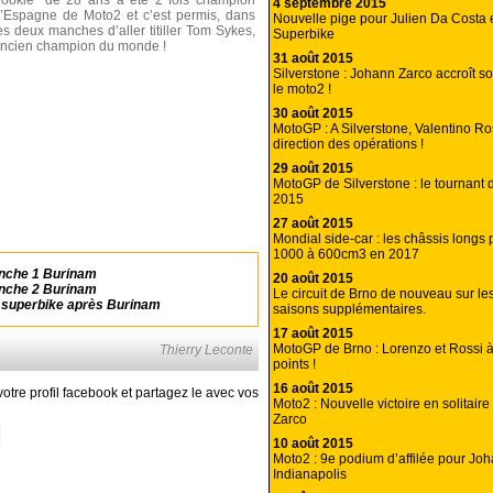
rookie" de 28 ans a été 2 fois champion
4 septembre 2015
’Espagne de Moto2 et c’est permis, dans
Nouvelle pige pour Julien Da Costa e
es deux manches d’aller titiller Tom Sykes,
Superbike
ncien champion du monde !
31 août 2015
Silverstone : Johann Zarco accroît s
le moto2 !
30 août 2015
MotoGP : A Silverstone, Valentino Ro
direction des opérations !
29 août 2015
MotoGP de Silverstone : le tournant
2015
27 août 2015
Mondial side-car : les châssis longs
1000 à 600cm3 en 2017
anche 1 Burinam
20 août 2015
anche 2 Burinam
Le circuit de Brno de nouveau sur le
superbike après Burinam
saisons supplémentaires.
17 août 2015
MotoGP de Brno : Lorenzo et Rossi à
Thierry Leconte
points !
16 août 2015
otre profil facebook et partagez le avec vos
Moto2 : Nouvelle victoire en solitair
Zarco
10 août 2015
Moto2 : 9e podium d’affilée pour Jo
Indianapolis