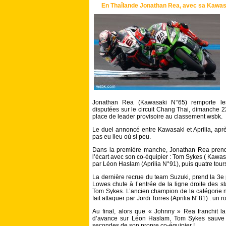
En Thaîlande Jonathan Rea, avec sa Kawasa
Jonathan Rea (Kawasaki N°65) remporte l
disputées sur le circuit Chang Thai, dimanche 2
place de leader provisoire au classement wsbk.
Le duel annoncé entre Kawasaki et Aprilia, apr
pas eu lieu où si peu.
Dans la première manche, Jonathan Rea prend l
l’écart avec son co-équipier : Tom Sykes ( Kawas
par Léon Haslam (Aprilia N°91), puis quatre tour
La dernière recrue du team Suzuki, prend la 3e 
Lowes chute à l’entrée de la ligne droite des st
Tom Sykes. L’ancien champion de la catégorie n’
fait attaquer par Jordi Torres (Aprilia N°81) : un ro
Au final, alors que « Johnny » Rea franchit l
d’avance sur Léon Haslam, Tom Sykes sauve 
secondes de son propre co-équipier !