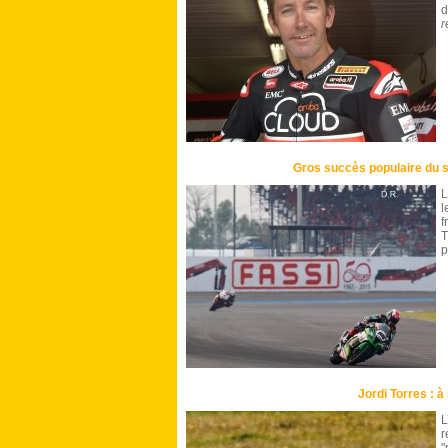
d
r
Gros succès populaire du s
L
l
f
T
p
Jordi Torres : à 
L
r