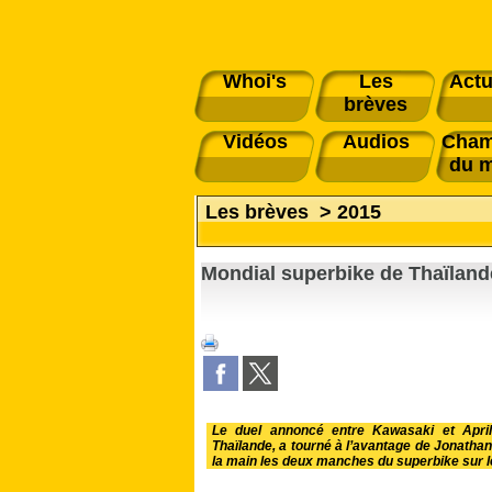
Whoi's
Les
Actu
brèves
Vidéos
Audios
Cham
du 
Les brèves
>
2015
Mondial superbike de Thaïlande
Le duel annoncé entre Kawasaki et Aprili
Thaïlande, a tourné à l’avantage de Jonatha
la main les deux manches du superbike sur le