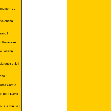
onnement de
 Valentino
sano !
in Rousseau
 de Johann
Marquez et joli
ano !
rt à Carole.
ke pour David
ous la minute !