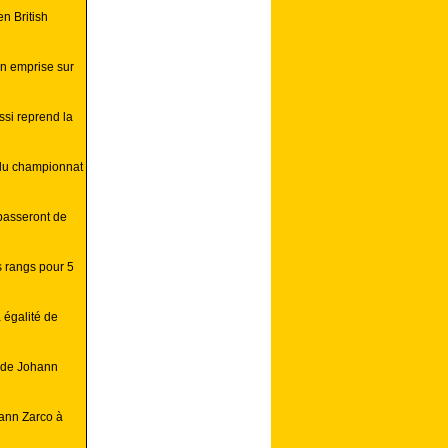
n British
on emprise sur
ssi reprend la
 du championnat
 passeront de
s rangs pour 5
 égalité de
e de Johann
hann Zarco à