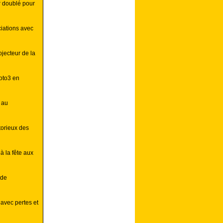
 doublé pour
iations avec
jecteur de la
oto3 en
 au
torieux des
 la fête aux
 de
 avec pertes et