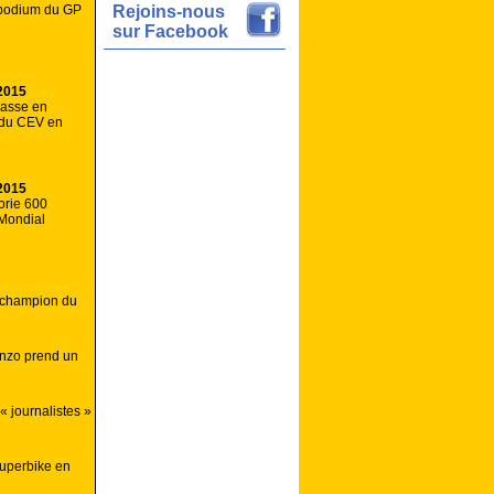
 podium du GP
Rejoins-nous
sur Facebook
2015
passe en
 du CEV en
2015
orie 600
Mondial
 champion du
enzo prend un
« journalistes »
superbike en