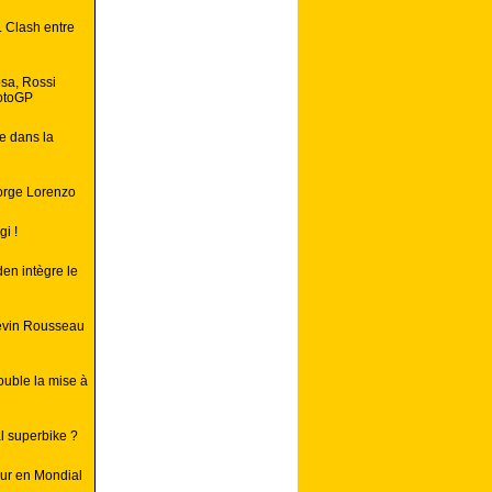
. Clash entre
osa, Rossi
motoGP
e dans la
Jorge Lorenzo
i !
en intègre le
Kevin Rousseau
uble la mise à
l superbike ?
ur en Mondial