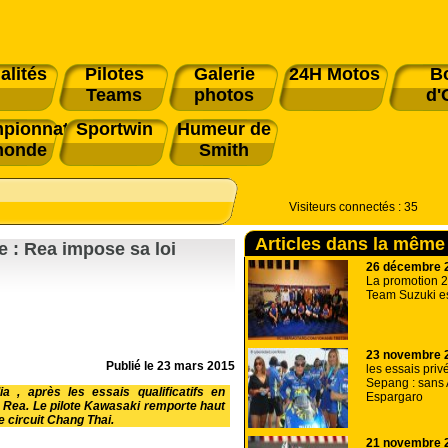
alités
Pilotes
Galerie
24H Motos
B
Teams
photos
d'
pionnat
Sportwin
Humeur de
monde
Smith
Visiteurs connectés :
35
Articles dans la même
 : Rea impose sa loi
26 décembre 
La promotion 2
Team Suzuki est
23 novembre 
Publié le
23 mars 2015
les essais priv
Sepang : sans 
a , après les essais qualificatifs en
Espargaro
n Rea. Le pilote Kawasaki remporte haut
 circuit Chang Thai.
21 novembre 