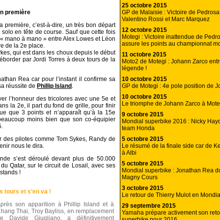
25 octobre 2015
GP de Malaisie : Victoire de Pedrosa
en première
Valentino Rossi et Marc Marquez
 première, c’est-à-dire, un très bon départ
12 octobre 2015
solo en tête de course. Sauf que cette fois
Motegi : Victoire inattendue de Pedr
e « mano à mano » entre Alex Lowes et Léon
assure les points au championnat 
re de la 2e place.
kes, qui est dans les choux depuis le début
11 octobre 2015
éborder par Jordi Torres à deux tours de la
Moto2 de Motegi : Johann Zarco entr
légende !
10 octobre 2015
athan Rea car pour l’instant il confirme sa
GP de Motegi : 4e pole position de 
sa réussite de
Phillip Island
.
10 octobre 2015
uver l’honneur des tricolores avec une 5e et
Le triomphe de Johann Zarco à Moteg
la 2e, il part du fond de grille, pour finir
e que 3 points et n’apparaît qu’à la 15e
9 octobre 2015
t beaucoup moins bien que son co-équipier
Mondial superbike 2016 : Nicky Hayd
5.
team Honda
5 octobre 2015
our des pilotes comme Tom Sykes, Randy de
Le résumé de la finale side car de 
enir nous le dira.
à Albi
ande s’est déroulé devant plus de 50.000
5 octobre 2015
du Qatar, sur le circuit de Losail, avec ses
Mondial superbike : Jonathan Rea do
stands !
Magny Cours
3 octobre 2015
s tours et s’en va !
Le retour de Thierry Mulot en Mondia
près son apparition à Phillip Island et à
29 septembre 2015
hang Thai, Troy Bayliss, en remplacement
Yamaha prépare activement son reto
e Davide Giugliano, a définitivement
superbike pour 2016