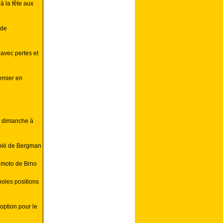
 la fête aux
 de
 avec pertes et
ernier en
e dimanche à
blé de Bergman
P moto de Brno
poles positions
option pour le