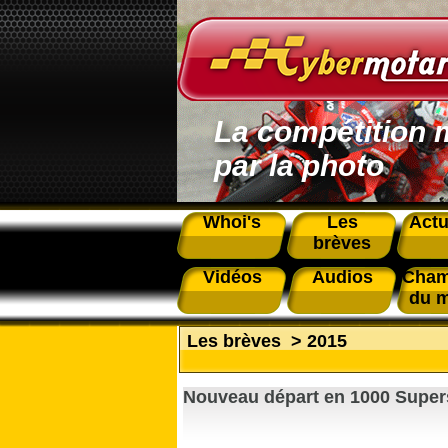
La compétition 
par la photo
Whoi's
Les
Actu
brèves
Vidéos
Audios
Cham
du 
Les brèves
>
2015
Nouveau départ en 1000 Supers