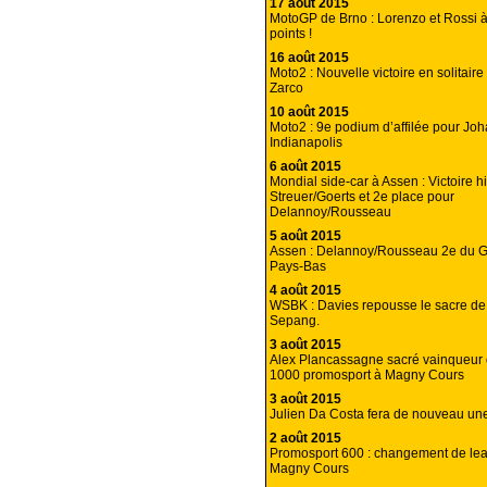
17 août 2015
MotoGP de Brno : Lorenzo et Rossi à
points !
16 août 2015
Moto2 : Nouvelle victoire en solitair
Zarco
10 août 2015
Moto2 : 9e podium d’affilée pour Jo
Indianapolis
6 août 2015
Mondial side-car à Assen : Victoire h
Streuer/Goerts et 2e place pour
Delannoy/Rousseau
5 août 2015
Assen : Delannoy/Rousseau 2e du G
Pays-Bas
4 août 2015
WSBK : Davies repousse le sacre de
Sepang.
3 août 2015
Alex Plancassagne sacré vainqueur
1000 promosport à Magny Cours
3 août 2015
Julien Da Costa fera de nouveau un
2 août 2015
Promosport 600 : changement de lea
Magny Cours