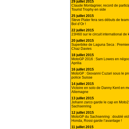
29 juillet 2015
Claude Montagnier, record de partici
Tourist Trophy en side
25 juillet 2015
Steve Plater fera ses débuts de te
Bol d’Or !
22 juillet 2015
23H60 sur le circuit international de
20 juillet 2015
Superbike de Laguna Seca : Premier
Chaz Davies
18 juillet 2015
MotoGP 2016 : Sam Lowes en négoc
Aprilia
16 juillet 2015
MotoGP : Giovanni Cuzari sous le pro
police Suisse
14 juillet 2015
Victoire en solo de Danny Kent en m
Allemagne
13 juillet 2015
Johann zarco garde le cap en Moto2
Sachsenring
12 juillet 2015
MotoGP du Sachsenring : doublé vic
Honda, Rossi garde l’avantage !
11 juillet 2015