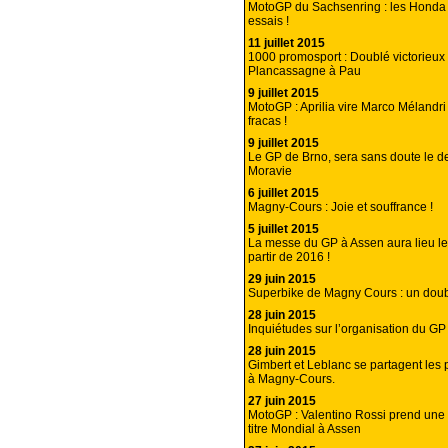
MotoGP du Sachsenring : les Honda à
essais !
11 juillet 2015
1000 promosport : Doublé victorieux
Plancassagne à Pau
9 juillet 2015
MotoGP : Aprilia vire Marco Mélandri
fracas !
9 juillet 2015
Le GP de Brno, sera sans doute le d
Moravie
6 juillet 2015
Magny-Cours : Joie et souffrance !
5 juillet 2015
La messe du GP à Assen aura lieu l
partir de 2016 !
29 juin 2015
Superbike de Magny Cours : un dou
28 juin 2015
Inquiétudes sur l’organisation du G
28 juin 2015
Gimbert et Leblanc se partagent les 
à Magny-Cours.
27 juin 2015
MotoGP : Valentino Rossi prend une 
titre Mondial à Assen