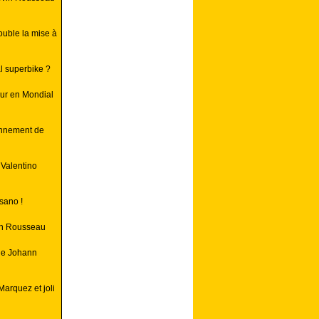
uble la mise à
l superbike ?
ur en Mondial
onnement de
 Valentino
sano !
in Rousseau
 de Johann
Marquez et joli