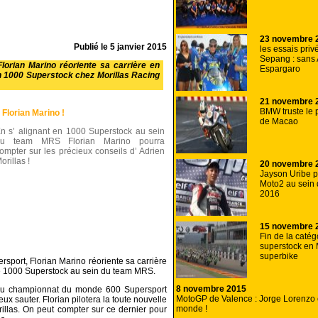
23 novembre 
Publié le
5 janvier 2015
les essais priv
Sepang : sans 
orian Marino réoriente sa carrière en
Espargaro
 en 1000 Superstock chez Morillas Racing
21 novembre 
BMW truste le
Florian Marino !
de Macao
n s’ alignant en 1000 Superstock au sein
du team MRS Florian Marino pourra
ompter sur les précieux conseils d’ Adrien
orillas !
20 novembre 
Jayson Uribe 
Moto2 au sein
2016
15 novembre 
Fin de la catég
superstock en 
superbike
sport, Florian Marino réoriente sa carrière
pe 1000 Superstock au sein du team MRS.
8 novembre 2015
e du championnat du monde 600 Supersport
MotoGP de Valence : Jorge Lorenzo
eux sauter. Florian pilotera la toute nouvelle
monde !
llas. On peut compter sur ce dernier pour