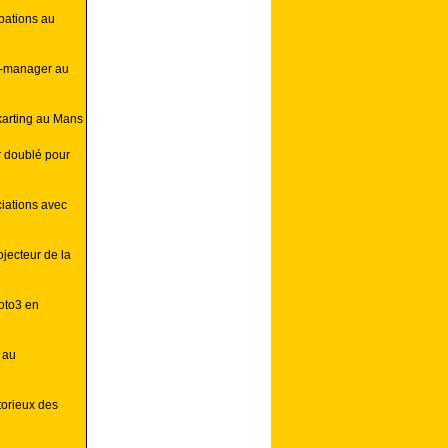
pations au
am-manager au
 karting au Mans
 doublé pour
iations avec
jecteur de la
oto3 en
 au
torieux des