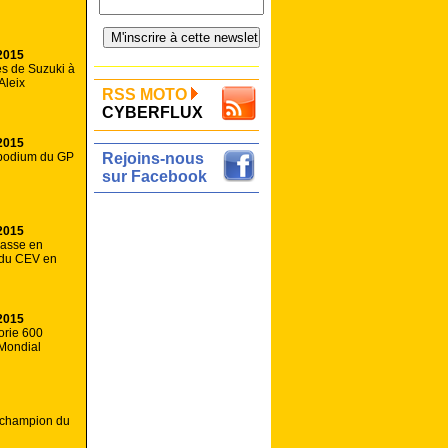
2015
és de Suzuki à
Aleix
RSS MOTO
CYBERFLUX
2015
 podium du GP
Rejoins-nous
sur Facebook
2015
passe en
 du CEV en
2015
orie 600
Mondial
 champion du