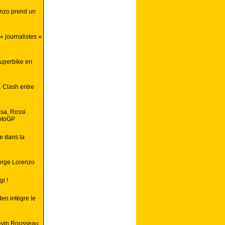
enzo prend un
« journalistes »
superbike en
. Clash entre
osa, Rossi
motoGP
e dans la
Jorge Lorenzo
i !
en intègre le
Kevin Rousseau