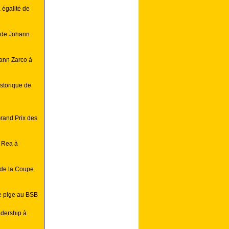
 égalité de
e de Johann
hann Zarco à
istorique de
rand Prix des
 Rea à
 de la Coupe
e pige au BSB
dership à