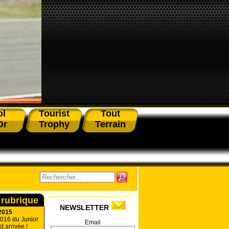
ol
Tourist
Tout
Or
Trophy
Terrain
 rubrique
NEWSLETTER
2015
016 du Junior
Email
 arrivée !