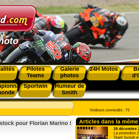
moto
alités
Pilotes
Galerie
24H Motos
B
Teams
photos
d'
pionnat
Sportwin
Humeur de
monde
Smith
Visiteurs connectés :
75
Articles dans la même
tock pour Florian Marino !
26 décembre 
La promotion 2
Team Suzuki est