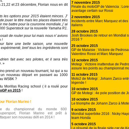
s.
7 novembre 2015
 21,22 et 23 décembre, Florian nous en dit
Finale du motoGP de Valencia : Lor
avantage certain sur Rossi
s les options pour 2015 étaient minces. J’
2 novembre 2015
de jouer le titre mais les places étaient très
Incidents entre Marc Marquez et des 
ir me battre pour la couronne mondiale, j’ ai
italiens
1000 Superstock sur la nouvelle Yamaha R1.
28 octobre 2015
Josh Brookes de retour en Mondial 
osait de rouler pour lui mais nous n’ avions
2016 ?
 !
our faire une belle saison, une nouvelle
25 octobre 2015
expérimenté, bref tous les ingrédients sont
GP de Malaisie : Victoire de Pedrosa
Valentino Rossi et Marc Marquez
drien fait avec ses pilotes, et il sera très
12 octobre 2015
e
. »
Motegi : Victoire inattendue de Pedr
assure les points au championnat 
ino prend un nouveau tournant, lui qui a su
11 octobre 2015
nd un nouveau départ en passant au 1000
Moto2 de Motegi : Johann Zarco entr
r au WSBK ?
légende !
u Morillas Racing school ( il a roulé pour
10 octobre 2015
oGP en 2015
!
GP de Motegi : 4e pole position de 
10 octobre 2015
our Florian Marino !
Le triomphe de Johann Zarco à Moteg
3e du championnat du monde 600
9 octobre 2015
upersport, Florian Marino est prêt à
Mondial superbike 2016 : Nicky Hayd
ttaquer son nouveau défi en 2014 !
team Honda
5 octobre 2015
Le résumé de la finale side car de 