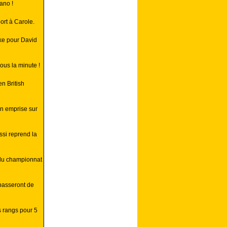
ano !
rt à Carole.
ke pour David
ous la minute !
n British
on emprise sur
ssi reprend la
 du championnat
 passeront de
s rangs pour 5