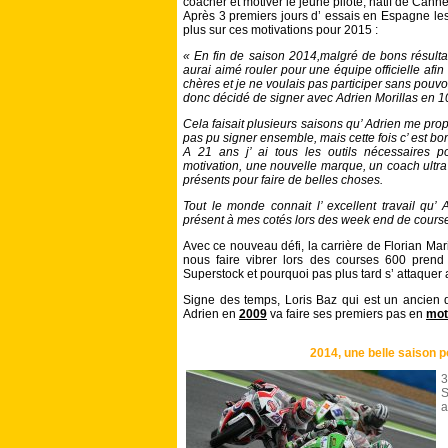
coacher et motiver le jeune pilote, natif de Canne
Après 3 premiers jours d’ essais en Espagne les
plus sur ces motivations pour 2015 :
« En fin de saison 2014,malgré de bons résultat
aurai aimé rouler pour une équipe officielle afin 
chères et je ne voulais pas participer sans pouvo
donc décidé de signer avec Adrien Morillas en 
Cela faisait plusieurs saisons qu’ Adrien me prop
pas pu signer ensemble, mais cette fois c’ est bon
A 21 ans j’ ai tous les outils nécessaires p
motivation, une nouvelle marque, un coach ultra 
présents pour faire de belles choses.
Tout le monde connait l’ excellent travail qu’ A
présent à mes cotés lors des week end de cours
Avec ce nouveau défi, la carrière de Florian Mar
nous faire vibrer lors des courses 600 pre
Superstock et pourquoi pas plus tard s’ attaque
Signe des temps, Loris Baz qui est un ancien d
Adrien en
2009
va faire ses premiers pas en
mot
2014, une belle saison p
S
a