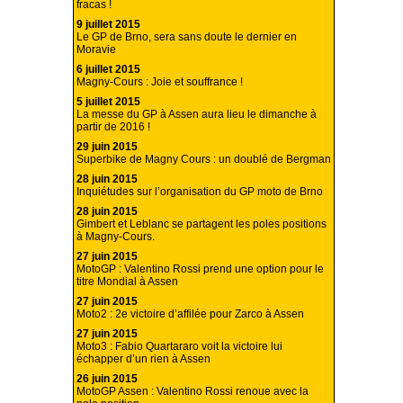
fracas !
9 juillet 2015
Le GP de Brno, sera sans doute le dernier en
Moravie
6 juillet 2015
Magny-Cours : Joie et souffrance !
5 juillet 2015
La messe du GP à Assen aura lieu le dimanche à
partir de 2016 !
29 juin 2015
Superbike de Magny Cours : un doublé de Bergman
28 juin 2015
Inquiétudes sur l’organisation du GP moto de Brno
28 juin 2015
Gimbert et Leblanc se partagent les poles positions
à Magny-Cours.
27 juin 2015
MotoGP : Valentino Rossi prend une option pour le
titre Mondial à Assen
27 juin 2015
Moto2 : 2e victoire d’affilée pour Zarco à Assen
27 juin 2015
Moto3 : Fabio Quartararo voit la victoire lui
échapper d’un rien à Assen
26 juin 2015
MotoGP Assen : Valentino Rossi renoue avec la