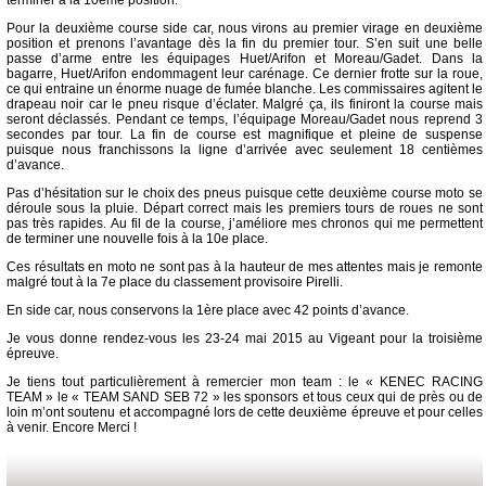
terminer à la 10ème position.
Pour la deuxième course side car, nous virons au premier virage en deuxième
position et prenons l’avantage dès la fin du premier tour. S’en suit une belle
passe d’arme entre les équipages Huet/Arifon et Moreau/Gadet. Dans la
bagarre, Huet/Arifon endommagent leur carénage. Ce dernier frotte sur la roue,
ce qui entraine un énorme nuage de fumée blanche. Les commissaires agitent le
drapeau noir car le pneu risque d’éclater. Malgré ça, ils finiront la course mais
seront déclassés. Pendant ce temps, l’équipage Moreau/Gadet nous reprend 3
secondes par tour. La fin de course est magnifique et pleine de suspense
puisque nous franchissons la ligne d’arrivée avec seulement 18 centièmes
d’avance.
Pas d’hésitation sur le choix des pneus puisque cette deuxième course moto se
déroule sous la pluie. Départ correct mais les premiers tours de roues ne sont
pas très rapides. Au fil de la course, j’améliore mes chronos qui me permettent
de terminer une nouvelle fois à la 10e place.
Ces résultats en moto ne sont pas à la hauteur de mes attentes mais je remonte
malgré tout à la 7e place du classement provisoire Pirelli.
En side car, nous conservons la 1ère place avec 42 points d’avance.
Je vous donne rendez-vous les 23-24 mai 2015 au Vigeant pour la troisième
épreuve.
Je tiens tout particulièrement à remercier mon team : le « KENEC RACING
TEAM » le « TEAM SAND SEB 72 » les sponsors et tous ceux qui de près ou de
loin m’ont soutenu et accompagné lors de cette deuxième épreuve et pour celles
à venir. Encore Merci !