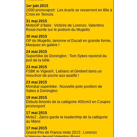
1er juin 2015
1000 promosport : Les écarts se resserrent en tête à
Croix en Ternois.
31 mai 2015
MotoGP d’Italie : Victoire de Lorenzo. Valentino
Rossi monte sur le podium du Mugello
30 mai 2015
GP du Mugello, Ianonne et Ducati en grande forme,
Marquez en galère !
24 mai 2015
Superbike de Donington : Tom Sykes reprend du
poil de la bête
23 mai 2015
FSBK le Vigeant : Leblanc et Gimbert dans un
mouchoir de poche aux qualifs !
23 mai 2015
Mondial superbike : Nouvelle pole position de
Sykes à Donington
19 mai 2015
Débuts timorés de la catégorie 400cm3 en Coupes
promosport
17 mai 2015
Moto2 : Zarco garde le leadership de la catégorie
au Mans
17 mai 2015
Grand-Prix de France moto 2015 : Lorenzo
s’impose devant Valentino Rossi