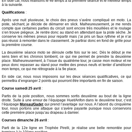
En side car, nous réalisons le 4e temps à la première séance et le meilleur temps
à la suivante.
Qualifications
:
Après une nuit pluvieuse, le choix des pneus s’avère compliqué en moto. La
piste, séchant, je décide de démarrer en slick. Malheureusement, je me rends
compte que certaines parties du circuit sont encore très mouillées et le roulage
s’en trouve piégeux. Je rentre donc au stand en attendant que la piste sèche. Je
conserve les mêmes pneus pour repartir mais j’ai pris un faux rythme et je n’ai
pas réussi à remonter dans le classement. Je partirai donc en fond de grille pour
la première course.
La deuxième séance moto se déroule cette fois sur le sec. Dès le début je me
sens bien et les chronos tombent, ce qui me permet de prendre la deuxième
place. Malheureusement, à l’issue du quatrième tour, je casse mon moteur et ne
peux donc repasser au stand pour mettre des pneus neufs et tenter d’améliorer
mon temps, ce qui me rétrograde à la 9e place.
En side car, nous nous imposons sur les deux séances qualificatives, ce qui
permettra d’engranger 2 points qui pourront être importants en fin de saison.
Course samedi 25 avril
:
Partis de la pole position, nous sommes sortis deuxième au bout de la ligne
droite. Suite à une erreur de l’équipage Huet/Arifon dans le deuxième tour, c’est
l’équipage
Moreau/Gadet
qui prend l’avantage sur nous. A l’abord du cinquième
tour, nous portons une attaque qui s’avère payante puisque nous conservons
cette première place jusqu’au drapeau à damier.
Courses dimanche 26 avril
:
Parti de la 12e ligne en Trophée Pirelli, je réalise une belle remontée pour