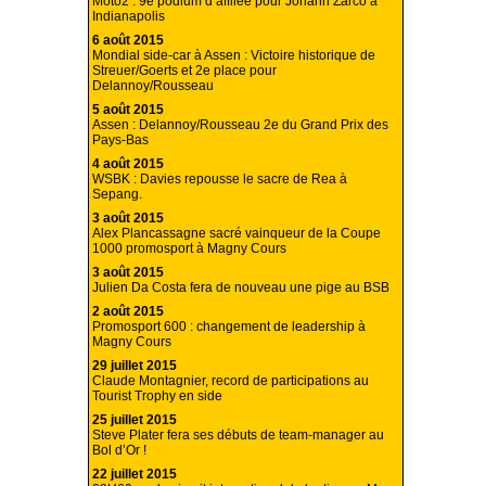
Moto2 : 9e podium d’affilée pour Johann Zarco à
Indianapolis
6 août 2015
Mondial side-car à Assen : Victoire historique de
Streuer/Goerts et 2e place pour
Delannoy/Rousseau
5 août 2015
Assen : Delannoy/Rousseau 2e du Grand Prix des
Pays-Bas
4 août 2015
WSBK : Davies repousse le sacre de Rea à
Sepang.
3 août 2015
Alex Plancassagne sacré vainqueur de la Coupe
1000 promosport à Magny Cours
3 août 2015
Julien Da Costa fera de nouveau une pige au BSB
2 août 2015
Promosport 600 : changement de leadership à
Magny Cours
29 juillet 2015
Claude Montagnier, record de participations au
Tourist Trophy en side
25 juillet 2015
Steve Plater fera ses débuts de team-manager au
Bol d’Or !
22 juillet 2015