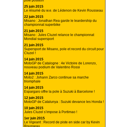
pole position
25 juin 2015
Le résumé du w.e. de Lédenon de Kevin Rousseau
22 juin 2015
Misano : Jonathan Rea garde le leardership du
championnat superbike
21 juin 2015
Misano : Jules Cluzel relance le championnat
Mondial supersport
21 juin 2015
Supersport de Misano, pole et record du circuit pour
Cluzel !
14 juin 2015
MotoGP de Catalogne : 4e Victoire de Lorenzo,
nouveau podium de Valentino Rossi
14 juin 2015
Moto2 : Johann Zarco continue sa marche
triomphale
14 juin 2015
Espargaro offre la pole à Suzuki à Barcelone !
12 juin 2015
MotoGP de Catalunya : Suzuki devance les Honda !
10 juin 2015
Jules Cluzel s’impose à Portimao !
1er juin 2015
Le Vigeant : Record de piste en side car by Kevin
Rousseau