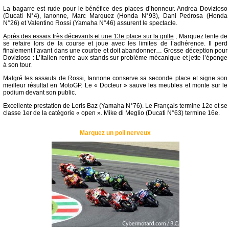
La bagarre est rude pour le bénéfice des places d’honneur. Andrea Dovizioso
(Ducati N°4), Ianonne, Marc Marquez (Honda N°93), Dani Pedrosa (Honda
N°26) et Valentino Rossi (Yamaha N°46) assurent le spectacle.
Après des essais très décevants et une 13e place sur la grille
, Marquez tente de
se refaire lors de la course et joue avec les limites de l’adhérence. Il perd
finalement l’avant dans une courbe et doit abandonner… Grosse déception pour
Dovizioso : L’Italien rentre aux stands sur problème mécanique et jette l’éponge
à son tour.
Malgré les assauts de Rossi, Iannone conserve sa seconde place et signe son
meilleur résultat en MotoGP. Le « Docteur » sauve les meubles et monte sur le
podium devant son public.
Excellente prestation de Loris Baz (Yamaha N°76). Le Français termine 12e et se
classe 1er de la catégorie « open ». Mike di Meglio (Ducati N°63) termine 16e.
Marquez un poil nerveux