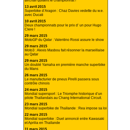
Birchall quittent le championnat !
13 avril 2015
Superbike d’Aragon : Chaz Davies vedette du w.e.
avec Ducati
10 avril 2015
Deux championnats pour le prix d’ un pour Hugo
Clere !
29 mars 2015
MotoGP du Qatar : Valentino Rossi assure le show
29 mars 2015
Moto3 : Alexis Masbou fait résonner la marseillaise
au Qatar
29 mars 2015
Un doublé Yamaha en première manche superbike
du Mans
26 mars 2015
Le manufacturier de pneus Pirelli passera sous
contrôle chinois
24 mars 2015
Mondial supersport : Le Triomphe historique d’un
pilote Thaïlandais au Chang International Circuit.
23 mars 2015
Mondial superbike de Thaïlande : Rea impose sa loi
22 mars 2015
Mondial superbike : Duel annoncé entre Kawasaki
et Aprilia en Thaïlande
11 mars 2015