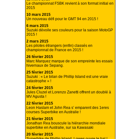
Le championnat FSBK revient à son format initial en
2015
10 mars 2015
Un nouveau défi pour le GMT 94 en 2015 !
6 mars 2015
Suzuki dévoile ses couleurs pour la saison MotoGP
2015 !
2 mars 2015
Les pilotes étrangers (enfin) classés en
championnat de France en 2015 !
26 février 2015
Marc Marquez marque de son empreinte les essais
hivernaux de Sepang.
25 février 2015
Suzuki : « Le bilan de Phillip Island est une vraie
catastrophe » !
24 février 2015
Jules Cluzel et Lorenzo Zanetti offrent un doublé à
MV Agusta !
22 février 2015
Leon Haslam et John Rea s’ emparent des 1eres
courses Superbike en Australie !
21 février 2015
Jonathan Rea bouscule la hiérarchie mondiale
superbike en Australie, sur sa Kawasaki
20 février 2015
Superbike de Phillip Island, Lowes ouvre le bal !