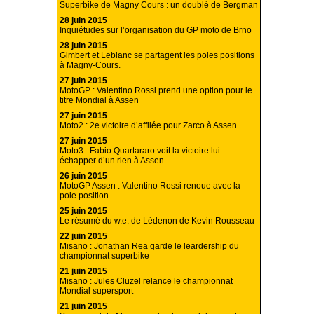
Superbike de Magny Cours : un doublé de Bergman
28 juin 2015
Inquiétudes sur l’organisation du GP moto de Brno
28 juin 2015
Gimbert et Leblanc se partagent les poles positions
à Magny-Cours.
27 juin 2015
MotoGP : Valentino Rossi prend une option pour le
titre Mondial à Assen
27 juin 2015
Moto2 : 2e victoire d’affilée pour Zarco à Assen
27 juin 2015
Moto3 : Fabio Quartararo voit la victoire lui
échapper d’un rien à Assen
26 juin 2015
MotoGP Assen : Valentino Rossi renoue avec la
pole position
25 juin 2015
Le résumé du w.e. de Lédenon de Kevin Rousseau
22 juin 2015
Misano : Jonathan Rea garde le leardership du
championnat superbike
21 juin 2015
Misano : Jules Cluzel relance le championnat
Mondial supersport
21 juin 2015