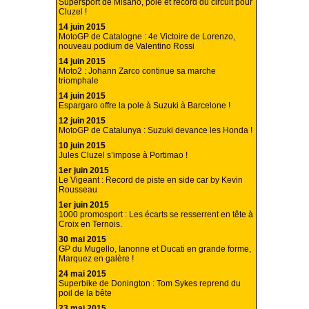
Supersport de Misano, pole et record du circuit pour
Cluzel !
14 juin 2015
MotoGP de Catalogne : 4e Victoire de Lorenzo,
nouveau podium de Valentino Rossi
14 juin 2015
Moto2 : Johann Zarco continue sa marche
triomphale
14 juin 2015
Espargaro offre la pole à Suzuki à Barcelone !
12 juin 2015
MotoGP de Catalunya : Suzuki devance les Honda !
10 juin 2015
Jules Cluzel s’impose à Portimao !
1er juin 2015
Le Vigeant : Record de piste en side car by Kevin
Rousseau
1er juin 2015
1000 promosport : Les écarts se resserrent en tête à
Croix en Ternois.
30 mai 2015
GP du Mugello, Ianonne et Ducati en grande forme,
Marquez en galère !
24 mai 2015
Superbike de Donington : Tom Sykes reprend du
poil de la bête
23 mai 2015