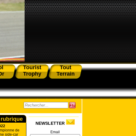
ol
Tourist
Tout
Or
Trophy
Terrain
 rubrique
NEWSLETTER
022
ampionne de
Email
ne side-car