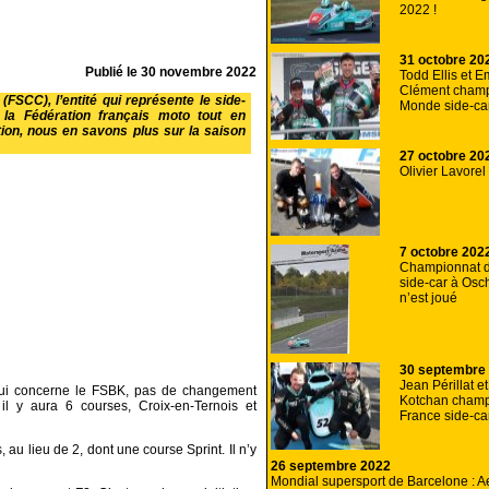
2022 !
31 octobre 20
Publié le
30 novembre 2022
Todd Ellis et 
Clément champ
FSCC), l’entité qui représente le side-
Monde side-ca
c la Fédération français moto tout en
ion, nous en savons plus sur la saison
27 octobre 20
Olivier Lavorel
7 octobre 202
Championnat 
side-car à Osc
n’est joué
30 septembre
Jean Périllat e
qui concerne le FSBK, pas de changement
Kotchan champ
il y aura 6 courses, Croix-en-Ternois et
France side-ca
au lieu de 2, dont une course Sprint. Il n’y
26 septembre 2022
Mondial supersport de Barcelone : A