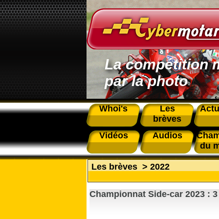
La compétition 
par la photo
Whoi's
Les
Actu
brèves
Vidéos
Audios
Cham
du 
Les brèves
>
2022
Championnat Side-car 2023 : 3