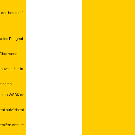
et des hommes’
our les Peugeot
-Charlwood
uvelle fois la
nington
an au WSBK de
ot pulvérisent
mière victoire