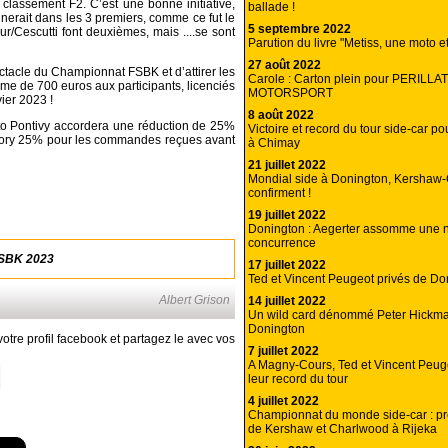
classement F2. C’est une bonne initiative,
ballade !
nerait dans les 3 premiers, comme ce fut le
5 septembre 2022
/Cescutti font deuxièmes, mais ....se sont
Parution du livre "Metiss, une moto 
27 août 2022
ctacle du Championnat FSBK et d’attirer les
Carole : Carton plein pour PERILLAT
ime de 700 euros aux participants, licenciés
MOTORSPORT
ier 2023 !
8 août 2022
to Pontivy accordera une réduction de 25%
Victoire et record du tour side-car p
tory 25% pour les commandes reçues avant
à Chimay
21 juillet 2022
Mondial side à Donington, Kershaw
confirment !
19 juillet 2022
Donington : Aegerter assomme une no
concurrence
FSBK 2023
17 juillet 2022
Ted et Vincent Peugeot privés de Do
Albert Grison
14 juillet 2022
Un wild card dénommé Peter Hickm
Donington
otre profil facebook et partagez le avec vos
7 juillet 2022
A Magny-Cours, Ted et Vincent Peuge
leur record du tour
4 juillet 2022
Championnat du monde side-car : pre
de Kershaw et Charlwood à Rijeka