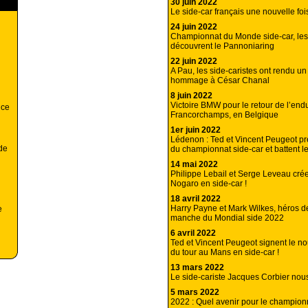
30 juin 2022
Le side-car français une nouvelle foi
24 juin 2022
Championnat du Monde side-car, le
découvrent le Pannoniaring
22 juin 2022
A Pau, les side-caristes ont rendu un
hommage à César Chanal
8 juin 2022
Victoire BMW pour le retour de l’en
nce
Francorchamps, en Belgique
1er juin 2022
Lédenon : Ted et Vincent Peugeot pre
 de
du championnat side-car et battent l
14 mai 2022
Philippe Lebail et Serge Leveau crée
Nogaro en side-car !
18 avril 2022
Harry Payne et Mark Wilkes, héros d
e
manche du Mondial side 2022
6 avril 2022
Ted et Vincent Peugeot signent le n
du tour au Mans en side-car !
13 mars 2022
Le side-cariste Jacques Corbier nous
5 mars 2022
2022 : Quel avenir pour le champion