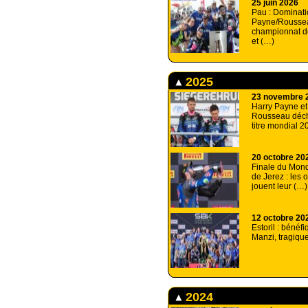
25 juin 2026
Pau : Dominati
Payne/Rousse
championnat d
et (…)
2025
23 novembre 
Harry Payne et
Rousseau déch
titre mondial 2
20 octobre 20
Finale du Mond
de Jerez : les 
jouent leur (…)
12 octobre 20
Estoril : bénéf
Manzi, tragiqu
2024