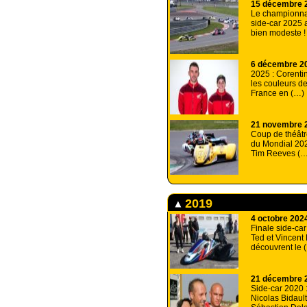
15 décembre 
Le championn
side-car 2025 
bien modeste !
6 décembre 2
2025 : Corenti
les couleurs d
France en (…)
21 novembre 
Coup de théâtre
du Mondial 202
Tim Reeves (…
2019
4 octobre 202
Finale side-car
Ted et Vincent
découvrent le 
21 décembre 
Side-car 2020 :
Nicolas Bidaul