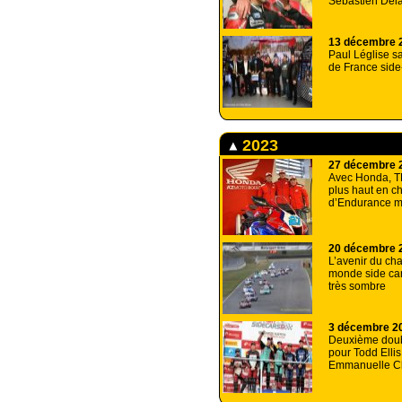
Sébastien Dela
13 décembre 
Paul Léglise s
de France side
2023
27 décembre 
Avec Honda, T
plus haut en 
d’Endurance m
20 décembre 
L’avenir du ch
monde side ca
très sombre
3 décembre 2
Deuxième dou
pour Todd Ellis
Emmanuelle C