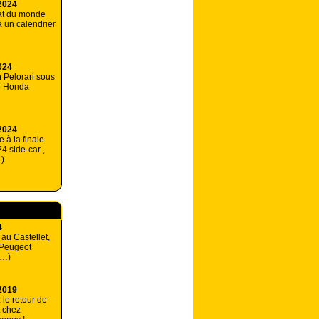
2024
at du monde
a un calendrier
024
n Pelorari sous
e Honda
2024
 à la finale
4 side-car ,
)
4
 au Castellet,
 Peugeot
(…)
2019
 le retour de
t chez