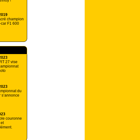
nnoy !
2019
acré champion
-car F1 600
2023
RT 27 vise
championnat
oto
2023
ampionnat du
r s’annonce
023
ble couronne
 et
lément.