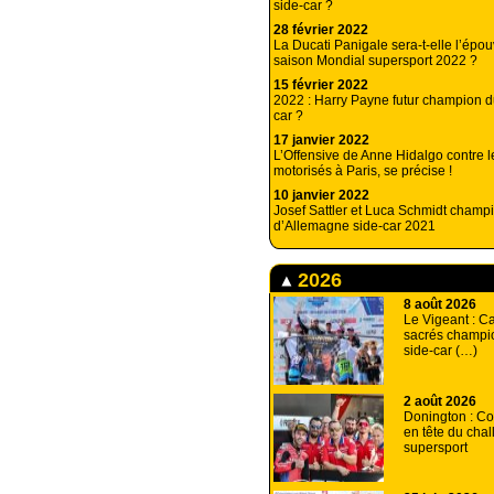
side-car ?
28 février 2022
La Ducati Panigale sera-t-elle l’épou
saison Mondial supersport 2022 ?
15 février 2022
2022 : Harry Payne futur champion 
car ?
17 janvier 2022
L’Offensive de Anne Hidalgo contre 
motorisés à Paris, se précise !
10 janvier 2022
Josef Sattler et Luca Schmidt champ
d’Allemagne side-car 2021
2026
8 août 2026
Le Vigeant : Ca
sacrés champi
side-car (…)
2 août 2026
Donington : Co
en tête du cha
supersport