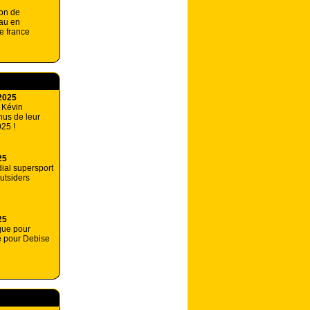
on de
au en
e france
2025
 Kévin
us de leur
025 !
25
ial supersport
outsiders
25
ique pour
e pour Debise