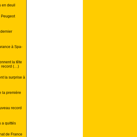
s en deuil
s Peugeot
 dernier
durance à Spa-
nnent la tête
e record (…)
nt la surprise à
e la première
ouveau record
 a quittés
nat de France