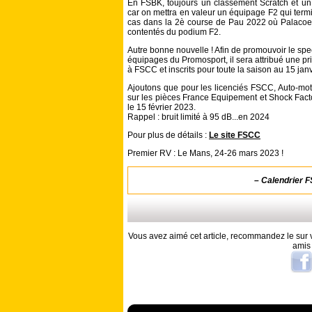
En FSBK, toujours un classement Scratch et un 
car on mettra en valeur un équipage F2 qui termi
cas dans la 2è course de Pau 2022 où Palacoeur
contentés du podium F2.
Autre bonne nouvelle ! Afin de promouvoir le spe
équipages du Promosport, il sera attribué une pr
à FSCC et inscrits pour toute la saison au 15 janv
Ajoutons que pour les licenciés FSCC, Auto-mo
sur les pièces France Equipement et Shock Fac
le 15 février 2023.
Rappel : bruit limité à 95 dB...en 2024
Pour plus de détails :
Le site FSCC
Premier RV : Le Mans, 24-26 mars 2023 !
–
Calendrier 
Vous avez aimé cet article, recommandez le sur v
amis