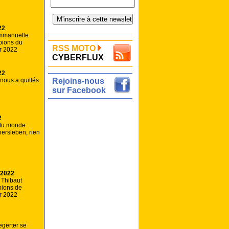
22
Emmanuelle
ions du
RSS MOTO
r 2022
CYBERFLUX
22
 nous a quittés
Rejoins-nous
sur Facebook
2
du monde
hersleben, rien
 2022
t Thibaut
ions de
r 2022
egerter se