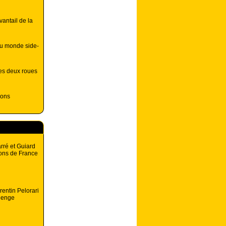
vantail de la
du monde side-
les deux roues
ions
rré et Guiard
ons de France
rentin Pelorari
llenge