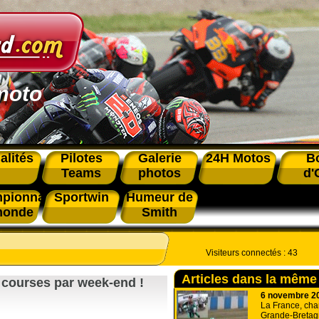
moto
alités
Pilotes
Galerie
24H Motos
B
Teams
photos
d'
pionnat
Sportwin
Humeur de
monde
Smith
Visiteurs connectés :
43
Articles dans la même
 courses par week-end !
6 novembre 2
La France, ch
Grande-Bretag