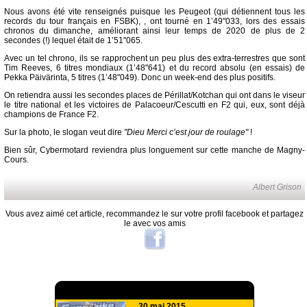
Nous avons été vite renseignés puisque les Peugeot (qui détiennent tous les
records du tour français en FSBK), , ont tourné en 1’49"033, lors des essais
chronos du dimanche, améliorant ainsi leur temps de 2020 de plus de 2
secondes (!) lequel était de 1’51"065.
Avec un tel chrono, ils se rapprochent un peu plus des extra-terrestres que sont
Tim Reeves, 6 titres mondiaux (1’48"641) et du record absolu (en essais) de
Pekka Päivärinta, 5 titres (1’48"049). Donc un week-end des plus positifs.
On retiendra aussi les secondes places de Périllat/Kotchan qui ont dans le viseur
le titre national et les victoires de Palacoeur/Cescutti en F2 qui, eux, sont déjà
champions de France F2.
Sur la photo, le slogan veut dire
"Dieu Merci c’est jour de roulage"
!
Bien sûr, Cybermotard reviendra plus longuement sur cette manche de Magny-
Cours.
Albert Grison
Vous avez aimé cet article, recommandez le sur votre profil facebook et partagez
le avec vos amis
A lire aussi
30 mai 2015