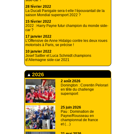
side-car ?
28 février 2022
La Ducati Panigale sera-t-elle l’épouvantail de la
saison Mondial supersport 2022 ?
15 février 2022
2022 : Harry Payne futur champion du monde side-
car ?
17 janvier 2022
L’Offensive de Anne Hidalgo contre les deux roues
motorisés à Paris, se précise !
10 janvier 2022
Josef Sattler et Luca Schmidt champions
d’Allemagne side-car 2021
2026
2 août 2026
Donington : Corentin Pelorari
en tête du challenge
supersport
25 juin 2026
Pau : Domination de
Payne/Rousseau en
championnat de france
et (…)
21 mai 2026