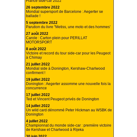
France side-car 2022
26 septembre 2022
Mondial supersport de Barcelone : Aegerter se
ballade !
5 septembre 2022
Parution du livre "Metiss, une moto et des hommes’
27 août 2022
Carole : Carton plein pour PERILLAT
MOTORSPORT
8 août 2022
Victoire et record du tour side-car pour les Peugeot
à Chimay
21 juillet 2022
Mondial side à Donington, Kershaw-Charlwood
confirment !
19 juillet 2022
Donington : Aegerter assomme une nouvelle fois la
concurrence
17 juillet 2022
Ted et Vincent Peugeot privés de Donington
14 juillet 2022
Un wild card dénommé Peter Hickman au WSBK de
Donington
4 juillet 2022
Championnat du monde side-car : première victoire
de Kershaw et Charlwood à Rijeka
30 juin 2022