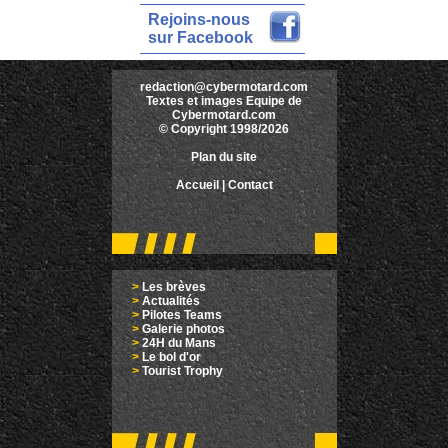
Rejoins-nous
sur Facebook
redaction@cybermotard.com
Textes et images Equipe de
Cybermotard.com
© Copyright 1998/2026
Plan du site
Accueil
|
Contact
>
Les brèves
>
Actualités
>
Pilotes Teams
>
Galerie photos
>
24H du Mans
>
Le bol d'or
>
Tourist Trophy