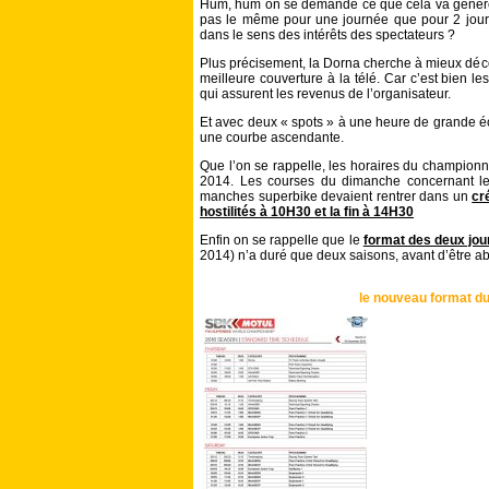
Hum, hum on se demande ce que cela va générer c
pas le même pour une journée que pour 2 jours d
dans le sens des intérêts des spectateurs ?
Plus précisement, la Dorna cherche à mieux déco
meilleure couverture à la télé. Car c’est bien le
qui assurent les revenus de l’organisateur.
Et avec deux « spots » à une heure de grande éco
une courbe ascendante.
Que l’on se rappelle, les horaires du championna
2014. Les courses du dimanche concernant le
manches superbike devaient rentrer dans un
cr
hostilités à 10H30 et la fin à 14H30
Enfin on se rappelle que le
format des deux jou
2014) n’a duré que deux saisons, avant d’être 
le nouveau format 