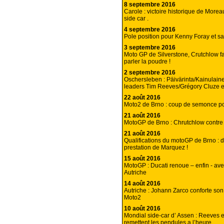
8 septembre 2016
Carole : victoire historique de Morea
side car .
4 septembre 2016
Pole position pour Kenny Foray et 
3 septembre 2016
Moto GP de Silverstone, Crutchlow fa
parler la poudre !
2 septembre 2016
Oschersleben : Päivärinta/Kainulain
leaders Tim Reeves/Grégory Cluze
22 août 2016
Moto2 de Brno : coup de semonce po
21 août 2016
MotoGP de Brno : Chrutchlow contre t
21 août 2016
Qualifications du motoGP de Brno : 
prestation de Marquez !
15 août 2016
MotoGP : Ducati renoue – enfin - ave
Autriche
14 août 2016
Autriche : Johann Zarco conforte so
Moto2
10 août 2016
Mondial side-car d’ Assen : Reeves 
remettent les pendules a l’heure