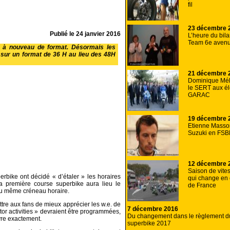
fil
23 décembre 
Publié le
24 janvier 2016
L’heure du bil
Team 6e aven
 à nouveau de format. Désormais les
t sur un format de 36 H au lieu des 48H
21 décembre 
Dominique Mél
le SERT aux é
GARAC
19 décembre 
Etienne Masson
Suzuki en FSB
12 décembre 
Saison de vite
bike ont décidé « d’étaler » les horaires
qui change en
a première course superbike aura lieu le
de France
au même créneau horaire.
tre aux fans de mieux apprécier les w.e. de
7 décembre 2016
or activities » devraient être programmées,
Du changement dans le règlement d
vre exactement.
superbike 2017