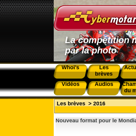
La compétition 
par la photo
Whoi's
Les
Actu
brèves
Vidéos
Audios
Cham
du 
Les brèves
>
2016
Nouveau format pour le Mondia