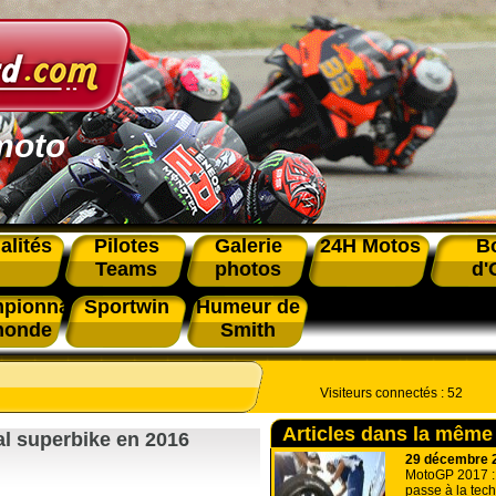
moto
alités
Pilotes
Galerie
24H Motos
B
Teams
photos
d'
pionnat
Sportwin
Humeur de
monde
Smith
Visiteurs connectés :
52
Articles dans la même
l superbike en 2016
29 décembre 
MotoGP 2017 :
passe à la tec