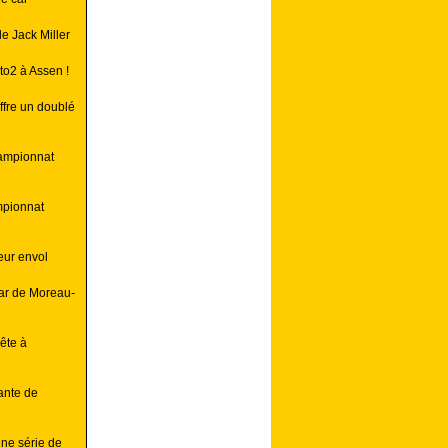
e Jack Miller
to2 à Assen !
ffre un doublé
ampionnat
mpionnat
eur envol
car de Moreau-
ête à
ante de
ne série de