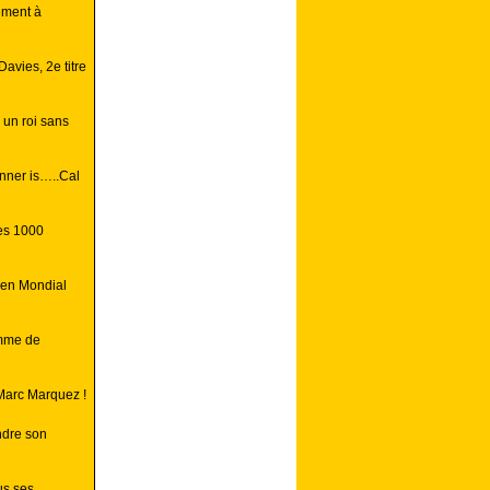
ement à
avies, 2e titre
 un roi sans
inner is…..Cal
es 1000
s en Mondial
mme de
 Marc Marquez !
ndre son
us ses