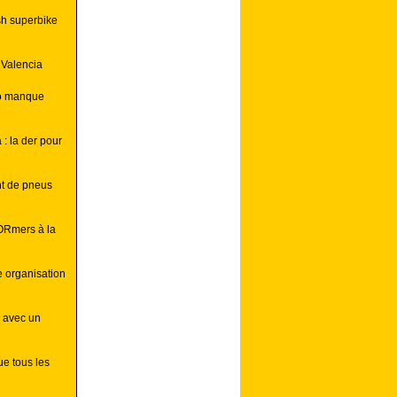
ish superbike
 Valencia
zo manque
: la der pour
t de pneus
ORmers à la
e organisation
e avec un
e tous les