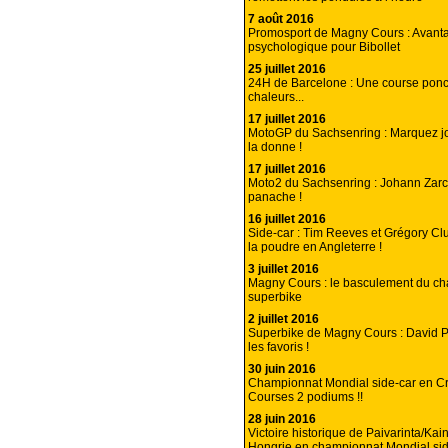
7 août 2016
Promosport de Magny Cours : Avant
psychologique pour Bibollet
25 juillet 2016
24H de Barcelone : Une course pon
chaleurs...
17 juillet 2016
MotoGP du Sachsenring : Marquez jo
la donne !
17 juillet 2016
Moto2 du Sachsenring : Johann Zar
panache !
16 juillet 2016
Side-car : Tim Reeves et Grégory Clu
la poudre en Angleterre !
3 juillet 2016
Magny Cours : le basculement du c
superbike
2 juillet 2016
Superbike de Magny Cours : David P
les favoris !
30 juin 2016
Championnat Mondial side-car en Cro
Courses 2 podiums !!
28 juin 2016
Victoire historique de Paivarinta/Kai
Hongrie en championnat Mondial sid