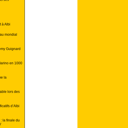
 à Albi
 au mondial
Remy Guignard
Marino en 1000
e la
able lors des
catifs d’Albi
 la finale du
V