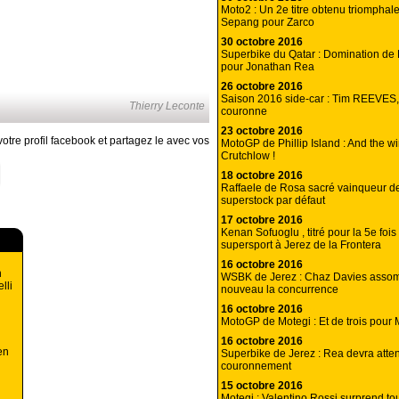
Moto2 : Un 2e titre obtenu triomphal
Sepang pour Zarco
30 octobre 2016
Superbike du Qatar : Domination de D
pour Jonathan Rea
26 octobre 2016
Saison 2016 side-car : Tim REEVES,
Thierry Leconte
couronne
23 octobre 2016
otre profil facebook et partagez le avec vos
MotoGP de Phillip Island : And the w
Crutchlow !
18 octobre 2016
Raffaele de Rosa sacré vainqueur d
superstock par défaut
17 octobre 2016
Kenan Sofuoglu , titré pour la 5e foi
supersport à Jerez de la Frontera
16 octobre 2016
n
WSBK de Jerez : Chaz Davies asso
lli
nouveau la concurrence
16 octobre 2016
MotoGP de Motegi : Et de trois pour
16 octobre 2016
en
Superbike de Jerez : Rea devra atte
couronnement
15 octobre 2016
Motegi : Valentino Rossi surprend to