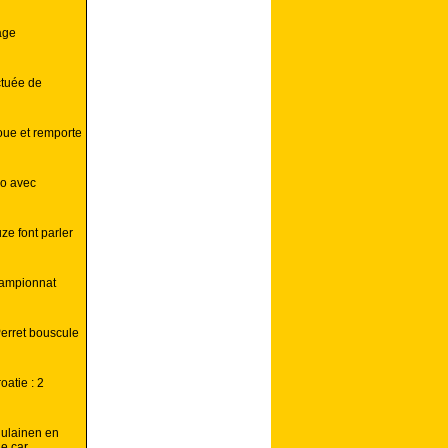
age
ctuée de
ue et remporte
co avec
ze font parler
hampionnat
erret bouscule
atie : 2
nulainen en
e car