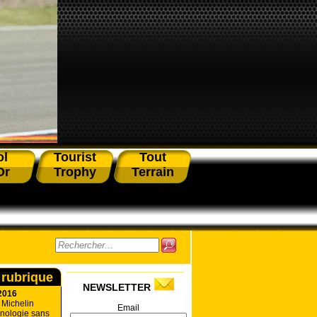
ol
Tourist
Tout
Or
Trophy
Terrain
 rubrique
NEWSLETTER
2016
 Michelin
Email
hnologie sans