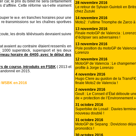
ar, le prix du billet ne sera certainement
28 novembre 2016
’affilée. Cette réforme va-t-elle vraiment
Le retour de Sylvain Guintoli en Brit
chez Zuzuki
uper le w.e. en tranches horaires pour une
14 novembre 2016
s re-transmissions sur les chaînes sportives
Moto2 : l’ultime Triomphe de Zarco à
13 novembre 2016
Finale motoGP de Valencia : Loren
ute, les droits télévisuels devraient suivre
d’éclipser ses adversaires !
13 novembre 2016
t avaient au contraire étaient resserrés en
Pole position du motoGP de Valencia 
 1000 superstock, supersport et les deux
Lorenzo
éneau horaire de 4H00, avec le début des
12 novembre 2016
MotoGP de Valencia : Le changemen
rs de course, introduits en FSBK
( 2013 et
profite à Jorge Lorenzo
abandonné en 2015.
4 novembre 2016
Hugo Clere au guidon de la TransFI
finale Moto2 de Valencia !
du WSBK en 2016
2 novembre 2016
Goult : Le Conseil d’État déboute un
de « protection de l’Environnement »
31 octobre 2016
Superbike de Losail : Davies termin
nouveau doublé !
31 octobre 2016
MotoGP de Sepang : Dovizioso déjou
pronostics !
30 octobre 2016