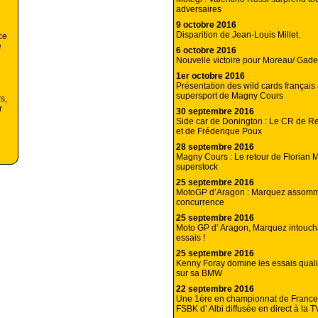
adversaires
9 octobre 2016
Disparition de Jean-Louis Millet.
ce
e
6 octobre 2016
Nouvelle victoire pour Moreau/ Gadet
1er octobre 2016
Présentation des wild cards français
supersport de Magny Cours
s,
r
30 septembre 2016
Side car de Donington : Le CR de 
et de Fréderique Poux
28 septembre 2016
Magny Cours : Le retour de Florian 
superstock
25 septembre 2016
MotoGP d’Aragon : Marquez assomm
concurrence
25 septembre 2016
Moto GP d’ Aragon, Marquez intouch
essais !
25 septembre 2016
Kenny Foray domine les essais qualifi
sur sa BMW
22 septembre 2016
Une 1ère en championnat de France :
FSBK d’ Albi diffusée en direct à la T