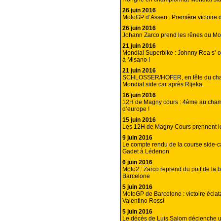
26 juin 2016
MotoGP d’Assen : Première victoire d
26 juin 2016
Johann Zarco prend les rênes du Mo
21 juin 2016
Mondial Superbike : Johnny Rea s’ o
à Misano !
21 juin 2016
SCHLOSSER/HOFER, en tête du ch
Mondial side car après Rijeka.
16 juin 2016
12H de Magny cours : 4ème au cha
d’europe !
15 juin 2016
Les 12H de Magny Cours prennent l
9 juin 2016
Le compte rendu de la course side-
Gadet à Lédenon
6 juin 2016
Moto2 : Zarco reprend du poil de la b
Barcelone
5 juin 2016
MotoGP de Barcelone : victoire éclat
Valentino Rossi
5 juin 2016
Le décès de Luis Salom déclenche u