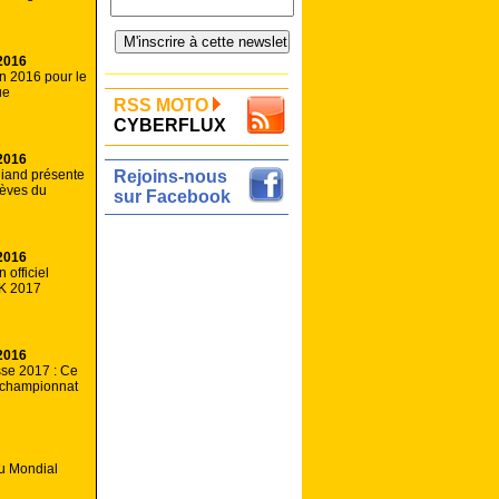
2016
an 2016 pour le
ue
RSS MOTO
CYBERFLUX
2016
iand présente
Rejoins-nous
lèves du
sur Facebook
2016
 officiel
K 2017
2016
sse 2017 : Ce
 championnat
u Mondial