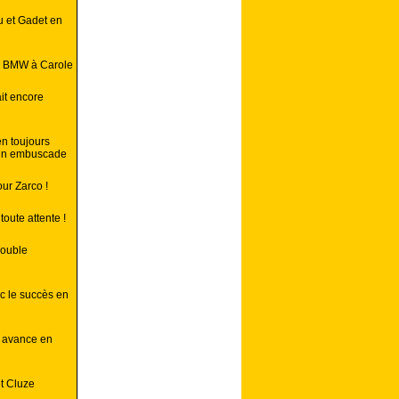
u et Gadet en
sa BMW à Carole
it encore
en toujours
 en embuscade
ur Zarco !
oute attente !
double
c le succès en
n avance en
et Cluze