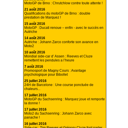
MotoGP de Brno : Chrutchlow contre toute attente !
21 août 2016
Qualifications du motoGP de Brno : double
prestation de Marquez !
15 août 2016
MotoGP : Ducati renoue – enfin - avec le succès en
Autriche
14 août 2016
Autriche : Johann Zarco conforte son avance en
Moto2
10 août 2016
Mondial side-car d’ Assen : Reeves et Cluze
remettent les pendules a l’heure
7 août 2016
Promosport de Magny Cours : Avantage
psychologique pour Bibollet
25 juillet 2016
24H de Barcelone : Une course ponctuée de
chaleurs...
17 juillet 2016
MotoGP du Sachsenring : Marquez joue et remporte
la donne !
17 juillet 2016
Moto2 du Sachsenring : Johann Zarco avec
panache !
16 juillet 2016
Side-car : Tim Reeves et Grégory Cluze font parler