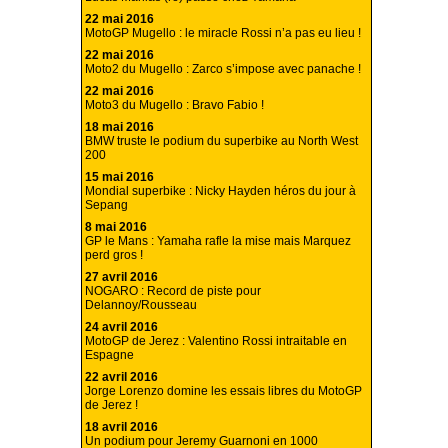
22 mai 2016
MotoGP Mugello : le miracle Rossi n’a pas eu lieu !
22 mai 2016
Moto2 du Mugello : Zarco s’impose avec panache !
22 mai 2016
Moto3 du Mugello : Bravo Fabio !
18 mai 2016
BMW truste le podium du superbike au North West
200
15 mai 2016
Mondial superbike : Nicky Hayden héros du jour à
Sepang
8 mai 2016
GP le Mans : Yamaha rafle la mise mais Marquez
perd gros !
27 avril 2016
NOGARO : Record de piste pour
Delannoy/Rousseau
24 avril 2016
MotoGP de Jerez : Valentino Rossi intraitable en
Espagne
22 avril 2016
Jorge Lorenzo domine les essais libres du MotoGP
de Jerez !
18 avril 2016
Un podium pour Jeremy Guarnoni en 1000