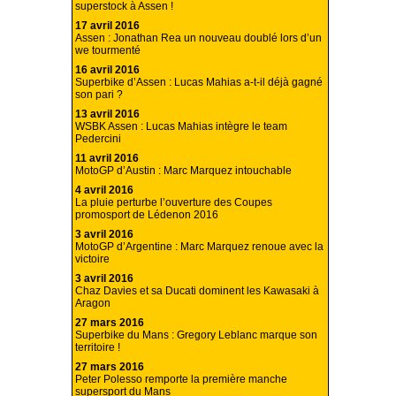
superstock à Assen !
17 avril 2016
Assen : Jonathan Rea un nouveau doublé lors d’un
we tourmenté
16 avril 2016
Superbike d’Assen : Lucas Mahias a-t-il déjà gagné
son pari ?
13 avril 2016
WSBK Assen : Lucas Mahias intègre le team
Pedercini
11 avril 2016
MotoGP d’Austin : Marc Marquez intouchable
4 avril 2016
La pluie perturbe l’ouverture des Coupes
promosport de Lédenon 2016
3 avril 2016
MotoGP d’Argentine : Marc Marquez renoue avec la
victoire
3 avril 2016
Chaz Davies et sa Ducati dominent les Kawasaki à
Aragon
27 mars 2016
Superbike du Mans : Gregory Leblanc marque son
territoire !
27 mars 2016
Peter Polesso remporte la première manche
supersport du Mans