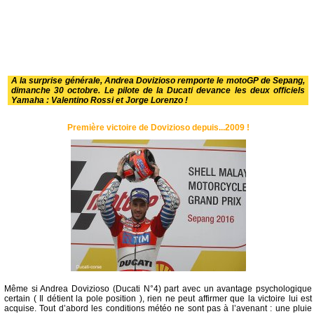
A la surprise générale, Andrea Dovizioso remporte le motoGP de Sepang,
dimanche 30 octobre. Le pilote de la Ducati devance les deux officiels
Yamaha : Valentino Rossi et Jorge Lorenzo !
Première victoire de Dovizioso depuis...2009 !
Même si Andrea Dovizioso (Ducati N°4) part avec un avantage psychologique
certain ( Il détient la pole position ), rien ne peut affirmer que la victoire lui est
acquise. Tout d’abord les conditions météo ne sont pas à l’avenant : une pluie