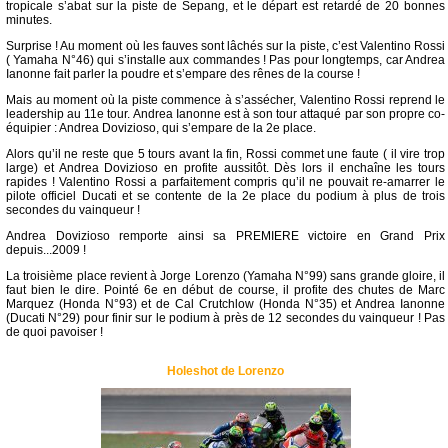
tropicale s’abat sur la piste de Sepang, et le départ est retardé de 20 bonnes
minutes.
Surprise ! Au moment où les fauves sont lâchés sur la piste, c’est Valentino Rossi
( Yamaha N°46) qui s’installe aux commandes ! Pas pour longtemps, car Andrea
Ianonne fait parler la poudre et s’empare des rênes de la course !
Mais au moment où la piste commence à s’assécher, Valentino Rossi reprend le
leadership au 11e tour. Andrea Ianonne est à son tour attaqué par son propre co-
équipier : Andrea Dovizioso, qui s’empare de la 2e place.
Alors qu’il ne reste que 5 tours avant la fin, Rossi commet une faute ( il vire trop
large) et Andrea Dovizioso en profite aussitôt. Dès lors il enchaîne les tours
rapides ! Valentino Rossi a parfaitement compris qu’il ne pouvait re-amarrer le
pilote officiel Ducati et se contente de la 2e place du podium à plus de trois
secondes du vainqueur !
Andrea Dovizioso remporte ainsi sa PREMIERE victoire en Grand Prix
depuis...2009 !
La troisième place revient à Jorge Lorenzo (Yamaha N°99) sans grande gloire, il
faut bien le dire. Pointé 6e en début de course, il profite des chutes de Marc
Marquez (Honda N°93) et de Cal Crutchlow (Honda N°35) et Andrea Ianonne
(Ducati N°29) pour finir sur le podium à près de 12 secondes du vainqueur ! Pas
de quoi pavoiser !
Holeshot de Lorenzo