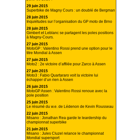
29 juin 2015
Superbike de Magny Cours : un doublé de Bergman
28 juin 2015
Inquiétudes sur l’organisation du GP moto de Brno
28 juin 2015
Gimbert et Leblanc se partagent les poles positions
à Magny-Cours.
27 juin 2015
MotoGP : Valentino Rossi prend une option pour le
titre Mondial à Assen
27 juin 2015
Moto2 : 2e victoire d’affilée pour Zarco à Assen
27 juin 2015
Moto3 : Fabio Quartararo voit la victoire lui
échapper d’un rien à Assen
26 juin 2015
MotoGP Assen : Valentino Rossi renoue avec la
pole position
25 juin 2015
Le résumé du w.e. de Lédenon de Kevin Rousseau
22 juin 2015
Misano : Jonathan Rea garde le leardership du
championnat superbike
21 juin 2015
Misano : Jules Cluzel relance le championnat
Mondial supersport