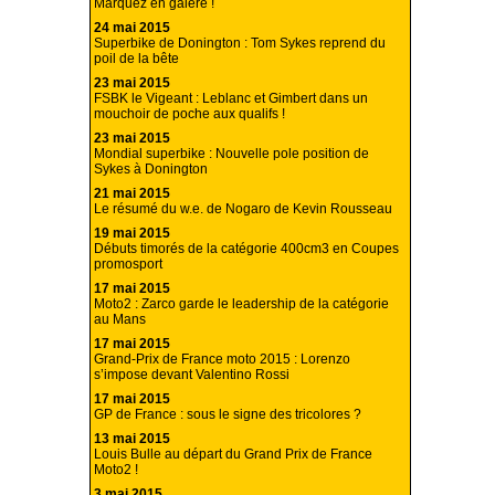
Marquez en galère !
24 mai 2015
Superbike de Donington : Tom Sykes reprend du
poil de la bête
23 mai 2015
FSBK le Vigeant : Leblanc et Gimbert dans un
mouchoir de poche aux qualifs !
23 mai 2015
Mondial superbike : Nouvelle pole position de
Sykes à Donington
21 mai 2015
Le résumé du w.e. de Nogaro de Kevin Rousseau
19 mai 2015
Débuts timorés de la catégorie 400cm3 en Coupes
promosport
17 mai 2015
Moto2 : Zarco garde le leadership de la catégorie
au Mans
17 mai 2015
Grand-Prix de France moto 2015 : Lorenzo
s’impose devant Valentino Rossi
17 mai 2015
GP de France : sous le signe des tricolores ?
13 mai 2015
Louis Bulle au départ du Grand Prix de France
Moto2 !
3 mai 2015