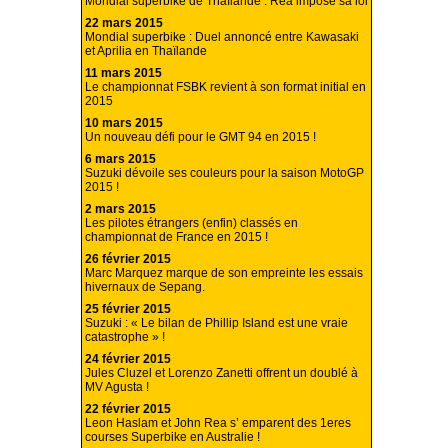
Mondial superbike de Thaïlande : Rea impose sa loi
22 mars 2015
Mondial superbike : Duel annoncé entre Kawasaki
et Aprilia en Thaïlande
11 mars 2015
Le championnat FSBK revient à son format initial en
2015
10 mars 2015
Un nouveau défi pour le GMT 94 en 2015 !
6 mars 2015
Suzuki dévoile ses couleurs pour la saison MotoGP
2015 !
2 mars 2015
Les pilotes étrangers (enfin) classés en
championnat de France en 2015 !
26 février 2015
Marc Marquez marque de son empreinte les essais
hivernaux de Sepang.
25 février 2015
Suzuki : « Le bilan de Phillip Island est une vraie
catastrophe » !
24 février 2015
Jules Cluzel et Lorenzo Zanetti offrent un doublé à
MV Agusta !
22 février 2015
Leon Haslam et John Rea s’ emparent des 1eres
courses Superbike en Australie !