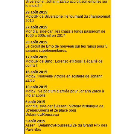
Silverstone : Johann Zarco accroît son emprise sur
le moto2 !
29 août 2015
MotoGP de Silverstone : le tournant du championnat
2015
27 août 2015
Mondial side-car : les châssis longs passeront de
1000 à 600cm3 en 2017
20 août 2015
Le circuit de Brno de nouveau sur les rangs pour 5
saisons supplémentaires.
17 août 2015
MotoGP de Brno : Lorenzo et Rossi à égalité de
points !
16 août 2015
Moto2 : Nouvelle victoire en solitaire de Johann
Zarco
10 août 2015
Moto2 : 9e podium d’affilée pour Johann Zarco à
Indianapolis
6 août 2015
Mondial side-car à Assen : Victoire historique de
Streuer/Goerts et 2e place pour
Delannoy/Rousseau
5 août 2015
Assen : Delannoy/Rousseau 2e du Grand Prix des
Pays-Bas