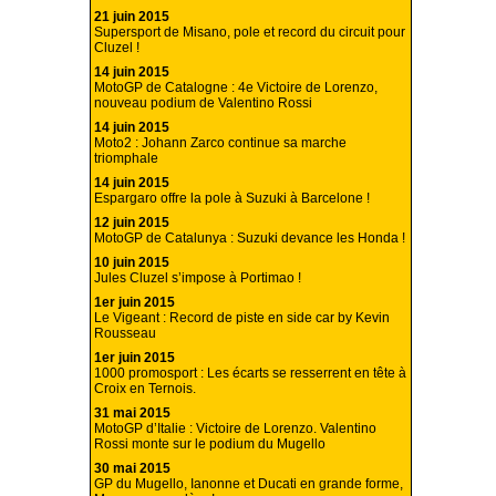
21 juin 2015
Supersport de Misano, pole et record du circuit pour
Cluzel !
14 juin 2015
MotoGP de Catalogne : 4e Victoire de Lorenzo,
nouveau podium de Valentino Rossi
14 juin 2015
Moto2 : Johann Zarco continue sa marche
triomphale
14 juin 2015
Espargaro offre la pole à Suzuki à Barcelone !
12 juin 2015
MotoGP de Catalunya : Suzuki devance les Honda !
10 juin 2015
Jules Cluzel s’impose à Portimao !
1er juin 2015
Le Vigeant : Record de piste en side car by Kevin
Rousseau
1er juin 2015
1000 promosport : Les écarts se resserrent en tête à
Croix en Ternois.
31 mai 2015
MotoGP d’Italie : Victoire de Lorenzo. Valentino
Rossi monte sur le podium du Mugello
30 mai 2015
GP du Mugello, Ianonne et Ducati en grande forme,