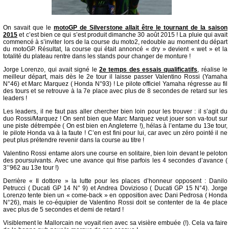
On savait que le
motoGP de Silverstone allait être le tournant de la saison
2015
et c’est bien ce qui s’est produit dimanche 30 août 2015 ! La pluie qui avait
commencé à s’inviter lors de la course du moto2, redouble au moment du départ
du motoGP. Résultat, la course qui était annoncé « dry » devient « wet » et la
totalité du plateau rentre dans les stands pour changer de monture !
Jorge Lorenzo, qui avait signé le
2e temps des essais qualificatifs
, réalise le
meilleur départ, mais dès le 2e tour il laisse passer Valentino Rossi (Yamaha
N°46) et Marc Marquez ( Honda N°93) ! Le pilote officiel Yamaha régresse au fil
des tours et se retrouve à la 7e place avec plus de 8 secondes de retard sur les
leaders !
Les leaders, il ne faut pas aller chercher bien loin pour les trouver : il s’agit du
duo Rossi/Marquez ! On sent bien que Marc Marquez veut jouer son va-tout sur
une piste détrempée ( On est bien en Angleterre !), hélas à l’entame du 13e tour,
le pilote Honda va à la faute ! C’en est fini pour lui, car avec un zéro pointé il ne
peut plus prétendre revenir dans la course au titre !
Valentino Rossi entame alors une course en solitaire, bien loin devant le peloton
des poursuivants. Avec une avance qui frise parfois les 4 secondes d’avance (
3’’962 au 13e tour !)
Derrière « Il dottore » la lutte pour les places d’honneur opposent : Danilo
Petrucci ( Ducati GP 14 N° 9) et Andrea Dovizioso ( Ducati GP 15 N°4). Jorge
Lorenzo tente bien un « come-back » en opposition avec Dani Pedrosa ( Honda
N°26), mais le co-équipier de Valentino Rossi doit se contenter de la 4e place
avec plus de 5 secondes et demi de retard !
Visiblement le Mallorcain ne voyait rien avec sa visière embuée (!). Cela va faire