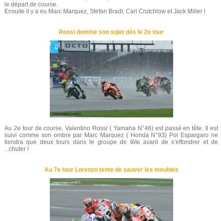
le départ de course.
Ensuite il y a eu Marc Marquez, Stefan Bradl, Carl Crutchlow et Jack Miller !
Rossi domine son sujet dès le 2e tour
Au 2e tour de course, Valentino Rossi ( Yamaha N°46) est passé en tête. Il est
suivi comme son ombre par Marc Marquez ( Honda N°93) Pol Espargaro ne
tiendra que deux tours dans le groupe de tête avant de s’effondrer et de
...chuter !
Au 7e tour Lorenzo tente de sauver les meubles