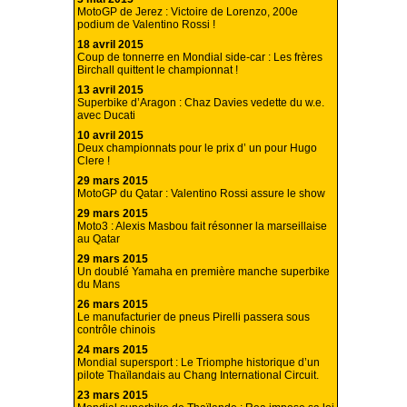
MotoGP de Jerez : Victoire de Lorenzo, 200e
podium de Valentino Rossi !
18 avril 2015
Coup de tonnerre en Mondial side-car : Les frères
Birchall quittent le championnat !
13 avril 2015
Superbike d’Aragon : Chaz Davies vedette du w.e.
avec Ducati
10 avril 2015
Deux championnats pour le prix d’ un pour Hugo
Clere !
29 mars 2015
MotoGP du Qatar : Valentino Rossi assure le show
29 mars 2015
Moto3 : Alexis Masbou fait résonner la marseillaise
au Qatar
29 mars 2015
Un doublé Yamaha en première manche superbike
du Mans
26 mars 2015
Le manufacturier de pneus Pirelli passera sous
contrôle chinois
24 mars 2015
Mondial supersport : Le Triomphe historique d’un
pilote Thaïlandais au Chang International Circuit.
23 mars 2015