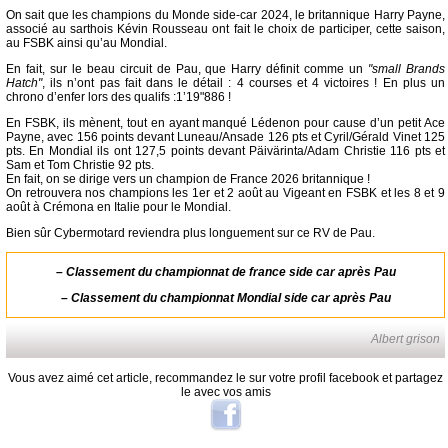
On sait que les champions du Monde side-car 2024, le britannique Harry Payne,
associé au sarthois Kévin Rousseau ont fait le choix de participer, cette saison,
au FSBK ainsi qu’au Mondial.
En fait, sur le beau circuit de Pau, que Harry définit comme un
"small Brands
Hatch"
, ils n’ont pas fait dans le détail : 4 courses et 4 victoires ! En plus un
chrono d’enfer lors des qualifs :1’19"886 !
En FSBK, ils mènent, tout en ayant manqué Lédenon pour cause d’un petit Ace
Payne, avec 156 points devant Luneau/Ansade 126 pts et Cyril/Gérald Vinet 125
pts. En Mondial ils ont 127,5 points devant Päivärinta/Adam Christie 116 pts et
Sam et Tom Christie 92 pts.
En fait, on se dirige vers un champion de France 2026 britannique !
On retrouvera nos champions les 1er et 2 août au Vigeant en FSBK et les 8 et 9
août à Crémona en Italie pour le Mondial.
Bien sûr Cybermotard reviendra plus longuement sur ce RV de Pau.
–
Classement du championnat de france side car après Pau
–
Classement du championnat Mondial side car après Pau
Albert grison
Vous avez aimé cet article, recommandez le sur votre profil facebook et partagez
le avec vos amis