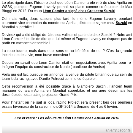
Le plus rigolo dans l’histoire c’est que Léon Camier a été viré de chez Aprilia en
WSBK, puisque Eugene Laverty prenait sa place comme co-équipier de Max
Biaggi en 2012. Du coup
Léon Camier a signé chez Crescent Suzuki
.
Oui mais voilà, deux saisons plus tard, le même Eugene Laverty, pourtant
couronné vice champion du monde sur Aprilia, décide de signer chez
Suzuki
en
Mondial superbike !
Devinez qui a été obligé de faire ses valises et partir de chez Suzuki ? Notre ami
Léon Camier ! Inutile de dire que lui-même et Eugene Laverty ne risquent pas de
partir en vacances ensemble !
La roue tourne, mais dans quel sens et au bénéfice de qui ? C’est la grande
incertitude de la vie, mon brave monsieur !
Depuis on savait que Leon Camier était en négociations avec Aprilia pour re-
intégrer l’équipe du constructeur de Noale ( banlieue de Venise).
Voilà qui est fait, puisque on annonce la venue du pilote britannique au sein du
team Ioda racing, avec Danilo Petrucci comme co-équipier.
Cette reconversion a été possible grâce à Giampiero Sacchi, l’ancien team
manager du team Aprilia en Mondial superbike, et qui gère désormais les
destinées du Ioda racing project en Grand Prix.
Pour l’instant on ne sait si Ioda racing Project sera présent lors des premiers
essais hivernaux de la saison motoGP 2014 à Sepang, du 4 au 6 février.
Lire et relire :
Les débuts de Léon Camier chez Aprilia en 2010
Thierry Leconte