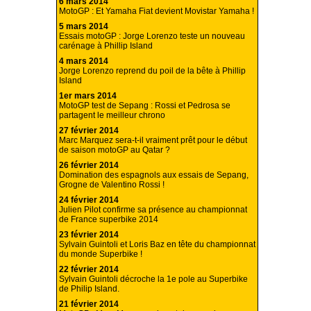
6 mars 2014
MotoGP : Et Yamaha Fiat devient Movistar Yamaha !
5 mars 2014
Essais motoGP : Jorge Lorenzo teste un nouveau
carénage à Phillip Island
4 mars 2014
Jorge Lorenzo reprend du poil de la bête à Phillip
Island
1er mars 2014
MotoGP test de Sepang : Rossi et Pedrosa se
partagent le meilleur chrono
27 février 2014
Marc Marquez sera-t-il vraiment prêt pour le début
de saison motoGP au Qatar ?
26 février 2014
Domination des espagnols aux essais de Sepang,
Grogne de Valentino Rossi !
24 février 2014
Julien Pilot confirme sa présence au championnat
de France superbike 2014
23 février 2014
Sylvain Guintoli et Loris Baz en tête du championnat
du monde Superbike !
22 février 2014
Sylvain Guintoli décroche la 1e pole au Superbike
de Philip Island.
21 février 2014