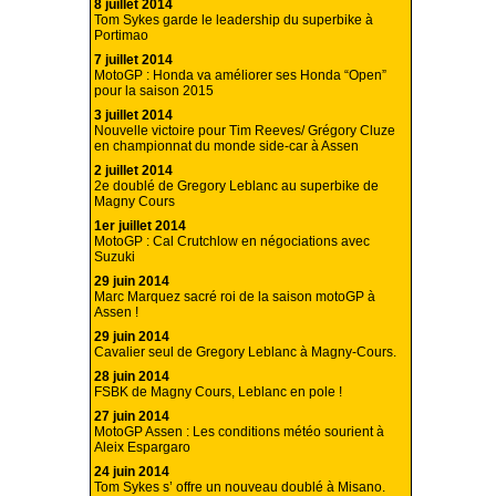
8 juillet 2014
Tom Sykes garde le leadership du superbike à
Portimao
7 juillet 2014
MotoGP : Honda va améliorer ses Honda “Open”
pour la saison 2015
3 juillet 2014
Nouvelle victoire pour Tim Reeves/ Grégory Cluze
en championnat du monde side-car à Assen
2 juillet 2014
2e doublé de Gregory Leblanc au superbike de
Magny Cours
1er juillet 2014
MotoGP : Cal Crutchlow en négociations avec
Suzuki
29 juin 2014
Marc Marquez sacré roi de la saison motoGP à
Assen !
29 juin 2014
Cavalier seul de Gregory Leblanc à Magny-Cours.
28 juin 2014
FSBK de Magny Cours, Leblanc en pole !
27 juin 2014
MotoGP Assen : Les conditions météo sourient à
Aleix Espargaro
24 juin 2014
Tom Sykes s’ offre un nouveau doublé à Misano.