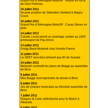
Grand Prix d’Allemagne MotoGP : Retour en force
de Dani Pedrosa
16 juillet 2011
5e pole position de Sébastien Gimbert à Magny
Cours
16 juillet 2011
Grand Prix d’Allemagne MotoGP : Casey Stoner en
pole
14 juillet 2011
Claude Lucas prend un avantage certain au 1000
promosport de Pau Arnos
13 juillet 2011
Gregg Black titularisé chez Honda France
11 juillet 2011
Le SERT sera bien présent aux 8h de Suzuka
10 juillet 2011
Melandri contredit les plans de Biaggi au superbike
de Brno
9 juillet 2011
Max Biaggi veut reprendre du terrain à Brno.
8 juillet 2011
Jeu de chaises musicales au Mondial superbike de
Brno
7 juillet 2011
Gregory di Carlo séléctionné pour le Moto2 à
Albacete.
5 juillet 2011