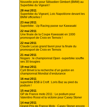
Nouvelle pole pour Sébastien Gimbert (BMW) au
Superbike du Vigeant !
28 mai 2011
Superbike du Vigeant, Loic Napoléone devant les
BMW officielles !
23 mai 2011
Superbike : Up Racing passe sur Kawasaki
22 mai 2011
Une finale de la Coupe Kawasaki en 1000
promosport de Croix en Ternois !
22 mai 2011
Claude Lucas grand favori pour la finale du
promosport de Croix en Ternois
21 mai 2011
Nogaro : le championnat Open -superbike souffle
ses 30 bougies
19 mai 2011
Cyril Brivet à la recherche d’un guidon en
championnat Mondial d’endurance
16 mai 2011
superbike BSB à Croft : Loris Baz au pied du
podium !
15 mai 2011
GP de France moto 2011 : Le podium pour
Valentino Rossi et la victoire pour Casey Stoner
14 mai 2011
Grand Prix de France Moto : Casey Stoner encore