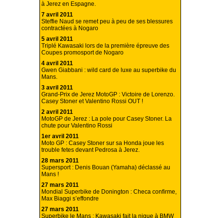
à Jerez en Espagne.
7 avril 2011
Steffie Naud se remet peu à peu de ses blessures
contractées à Nogaro
5 avril 2011
Triplé Kawasaki lors de la première épreuve des
Coupes promosport de Nogaro
4 avril 2011
Gwen Giabbani : wild card de luxe au superbike du
Mans.
3 avril 2011
Grand-Prix de Jerez MotoGP : Victoire de Lorenzo.
Casey Stoner et Valentino Rossi OUT !
2 avril 2011
MotoGP de Jerez : La pole pour Casey Stoner. La
chute pour Valentino Rossi
1er avril 2011
Moto GP : Casey Stoner sur sa Honda joue les
trouble fetes devant Pedrosa à Jerez.
28 mars 2011
Supersport : Denis Bouan (Yamaha) déclassé au
Mans !
27 mars 2011
Mondial Superbike de Donington : Checa confirme,
Max Biaggi s’effondre
27 mars 2011
Superbike le Mans : Kawasaki fait la nique à BMW