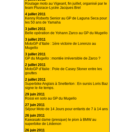
Roulage moto au Vigeant, fin juillet, organisé par le
team Plusrace-Lycée Jacques Brel
4 juillet 2011
Kenny Roberts Senior au GP de Laguna Seca pour
les 50 ans de Yamaha
3 juillet 2011
Belle opération de Yohann Zarco au GP du Mugello
3 juillet 2011
MotoGP d’Italie : 1ère victoire de Lorenzo au
Mugello
3 juillet 2011
GP du Mugello : montée irréversible de Zarco ?
2 juillet 2011
MotoGP d’Italie : Pole de Casey Stoner entre les
gouttes
2 juillet 2011
Superbike Anglais à Snetterton : En sursis Loris Baz
signe le 4e temps.
29 juin 2011
Rossi en solo au GP du Mugello
27 juin 2011
Séjour Moto de 14 Jours pour enfants de 7 à 14 ans
26 juin 2011
Kawasaki dame (presque) le pion à BMW au
superbike de Lédenon
26 juin 2011