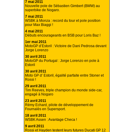
7 mai 2011
Nouvelle pole de Sébastien Gimbert (BMW) au
superbike de Nogaro.
7 mai 2011
WSBK à Monza : record du tour et pole position
pour Max Biaggi !
4 mai 2011
Débuts encourageants en BSB pour Loris Baz !
1er mai 2011
MotoGP d’Estoril : Victoire de Dani Pedrosa devant
Jorge Lorenzo
30 avril 2011
MotoGP du Portugal : Jorge Lorenzo en pole à
Estoril
30 avril 2011
Moto GP d’ Estoril, égalité parfaite entre Stoner et
Rossi !
29 avril 2011
Tim Reeves, triple champion du monde side-car,
engagé à Nogaro
23 avril 2011
Rémy Echard, pilote de développement de
Fournalès en Supersport.
18 avril 2011
WSBK Assen : Avantage Checa !
9 avril 2011
Rossi et Hayden testent leurs futures Ducati GP 12