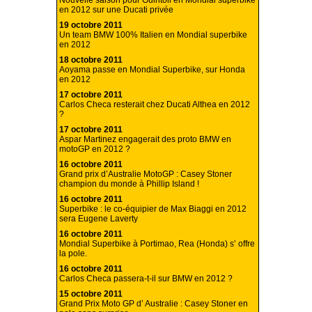
Nouvelle saison pour Guintoli en Mondial superbike
en 2012 sur une Ducati privée
19 octobre 2011
Un team BMW 100% Italien en Mondial superbike
en 2012
18 octobre 2011
Aoyama passe en Mondial Superbike, sur Honda
en 2012
17 octobre 2011
Carlos Checa resterait chez Ducati Althea en 2012
?
17 octobre 2011
Aspar Martinez engagerait des proto BMW en
motoGP en 2012 ?
16 octobre 2011
Grand prix d’Australie MotoGP : Casey Stoner
champion du monde à Phillip Island !
16 octobre 2011
Superbike : le co-équipier de Max Biaggi en 2012
sera Eugene Laverty
16 octobre 2011
Mondial Superbike à Portimao, Rea (Honda) s’ offre
la pole.
16 octobre 2011
Carlos Checa passera-t-il sur BMW en 2012 ?
15 octobre 2011
Grand Prix Moto GP d’ Australie : Casey Stoner en