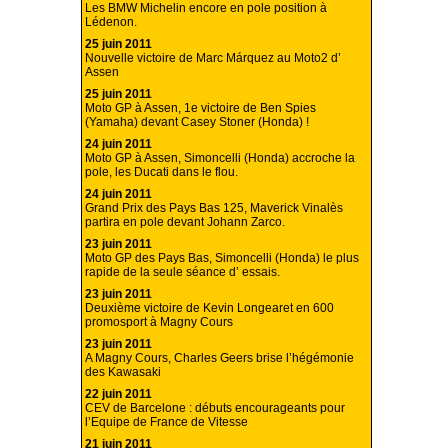
Les BMW Michelin encore en pole position à
Lédenon.
25 juin 2011
Nouvelle victoire de Marc Márquez au Moto2 d’
Assen
25 juin 2011
Moto GP à Assen, 1e victoire de Ben Spies
(Yamaha) devant Casey Stoner (Honda) !
24 juin 2011
Moto GP à Assen, Simoncelli (Honda) accroche la
pole, les Ducati dans le flou.
24 juin 2011
Grand Prix des Pays Bas 125, Maverick Vinalès
partira en pole devant Johann Zarco.
23 juin 2011
Moto GP des Pays Bas, Simoncelli (Honda) le plus
rapide de la seule séance d’ essais.
23 juin 2011
Deuxième victoire de Kevin Longearet en 600
promosport à Magny Cours
23 juin 2011
A Magny Cours, Charles Geers brise l’hégémonie
des Kawasaki
22 juin 2011
CEV de Barcelone : débuts encourageants pour
l’Equipe de France de Vitesse
21 juin 2011