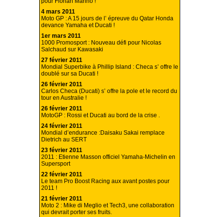
pour Florian Marino !
4 mars 2011
Moto GP : A 15 jours de l’ épreuve du Qatar Honda
devance Yamaha et Ducati !
1er mars 2011
1000 Promosport : Nouveau défi pour Nicolas
Salchaud sur Kawasaki
27 février 2011
Mondial Superbike à Phillip Island : Checa s’ offre le
doublé sur sa Ducati !
26 février 2011
Carlos Checa (Ducati) s’ offre la pole et le record du
tour en Australie !
26 février 2011
MotoGP : Rossi et Ducati au bord de la crise .
24 février 2011
Mondial d’endurance :Daisaku Sakai remplace
Dietrich au SERT
23 février 2011
2011 : Etienne Masson officiel Yamaha-Michelin en
Supersport
22 février 2011
Le team Pro Boost Racing aux avant postes pour
2011 !
21 février 2011
Moto 2 : Mike di Meglio et Tech3, une collaboration
qui devrait porter ses fruits.