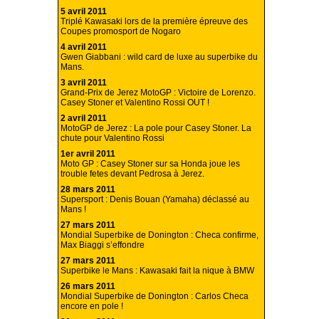
5 avril 2011
Triplé Kawasaki lors de la première épreuve des
Coupes promosport de Nogaro
4 avril 2011
Gwen Giabbani : wild card de luxe au superbike du
Mans.
3 avril 2011
Grand-Prix de Jerez MotoGP : Victoire de Lorenzo.
Casey Stoner et Valentino Rossi OUT !
2 avril 2011
MotoGP de Jerez : La pole pour Casey Stoner. La
chute pour Valentino Rossi
1er avril 2011
Moto GP : Casey Stoner sur sa Honda joue les
trouble fetes devant Pedrosa à Jerez.
28 mars 2011
Supersport : Denis Bouan (Yamaha) déclassé au
Mans !
27 mars 2011
Mondial Superbike de Donington : Checa confirme,
Max Biaggi s’effondre
27 mars 2011
Superbike le Mans : Kawasaki fait la nique à BMW
26 mars 2011
Mondial Superbike de Donington : Carlos Checa
encore en pole !