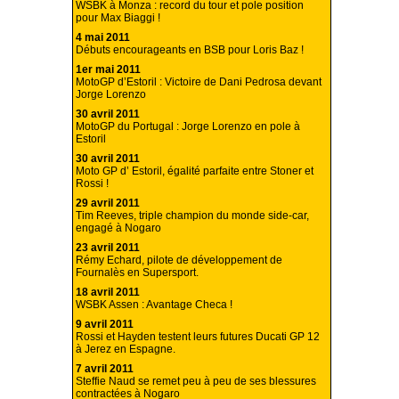
WSBK à Monza : record du tour et pole position
pour Max Biaggi !
4 mai 2011
Débuts encourageants en BSB pour Loris Baz !
1er mai 2011
MotoGP d’Estoril : Victoire de Dani Pedrosa devant
Jorge Lorenzo
30 avril 2011
MotoGP du Portugal : Jorge Lorenzo en pole à
Estoril
30 avril 2011
Moto GP d’ Estoril, égalité parfaite entre Stoner et
Rossi !
29 avril 2011
Tim Reeves, triple champion du monde side-car,
engagé à Nogaro
23 avril 2011
Rémy Echard, pilote de développement de
Fournalès en Supersport.
18 avril 2011
WSBK Assen : Avantage Checa !
9 avril 2011
Rossi et Hayden testent leurs futures Ducati GP 12
à Jerez en Espagne.
7 avril 2011
Steffie Naud se remet peu à peu de ses blessures
contractées à Nogaro