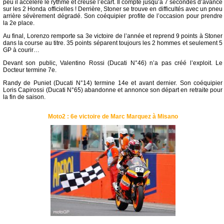
peu il accélère le rythme et creuse l’écart. Il compte jusqu’à 7 secondes d’avance
sur les 2 Honda officielles ! Derrière, Stoner se trouve en difficultés avec un pneu
arrière sévèrement dégradé. Son coéquipier profite de l’occasion pour prendre
la 2e place.
Au final, Lorenzo remporte sa 3e victoire de l’année et reprend 9 points à Stoner
dans la course au titre. 35 points séparent toujours les 2 hommes et seulement 5
GP à courir…
Devant son public, Valentino Rossi (Ducati N°46) n’a pas créé l’exploit. Le
Docteur termine 7e.
Randy de Puniet (Ducati N°14) termine 14e et avant dernier. Son coéquipier
Loris Capirossi (Ducati N°65) abandonne et annonce son départ en retraite pour
la fin de saison.
Moto2 : 6e victoire de Marc Marquez à Misano