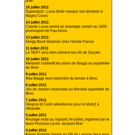
pole
16 juillet 2011
Supersport : Louis Bulle marque son territoire à
Magny Cours
14 juillet 2011
Claude Lucas prend un avantage certain au 1000
promosport de Pau Arnos
13 juillet 2011
Gregg Black titularisé chez Honda France
11 juillet 2011
Le SERT sera bien présent aux 8h de Suzuka
10 juillet 2011
Melandri contredit les plans de Biaggi au superbike
de Brno
9 juillet 2011
Max Biaggi veut reprendre du terrain à Brno.
8 juillet 2011
Jeu de chaises musicales au Mondial superbike de
Brno
7 juillet 2011
Gregory di Carlo séléctionné pour le Moto2 à
Albacete.
5 juillet 2011
Roulage moto au Vigeant, fin juillet, organisé par le
team Plusrace-Lycée Jacques Brel
4 juillet 2011
Kenny Roberts Senior au GP de Laguna Seca pour