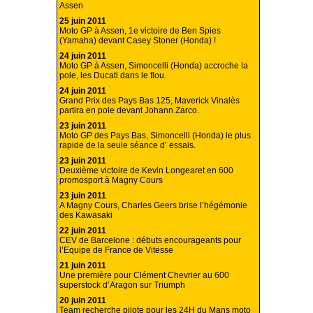
Assen
25 juin 2011
Moto GP à Assen, 1e victoire de Ben Spies
(Yamaha) devant Casey Stoner (Honda) !
24 juin 2011
Moto GP à Assen, Simoncelli (Honda) accroche la
pole, les Ducati dans le flou.
24 juin 2011
Grand Prix des Pays Bas 125, Maverick Vinalès
partira en pole devant Johann Zarco.
23 juin 2011
Moto GP des Pays Bas, Simoncelli (Honda) le plus
rapide de la seule séance d’ essais.
23 juin 2011
Deuxième victoire de Kevin Longearet en 600
promosport à Magny Cours
23 juin 2011
A Magny Cours, Charles Geers brise l’hégémonie
des Kawasaki
22 juin 2011
CEV de Barcelone : débuts encourageants pour
l’Equipe de France de Vitesse
21 juin 2011
Une première pour Clément Chevrier au 600
superstock d’Aragon sur Triumph
20 juin 2011
Team recherche pilote pour les 24H du Mans moto