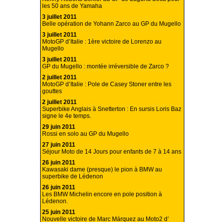
les 50 ans de Yamaha
3 juillet 2011
Belle opération de Yohann Zarco au GP du Mugello
3 juillet 2011
MotoGP d’Italie : 1ère victoire de Lorenzo au
Mugello
3 juillet 2011
GP du Mugello : montée irréversible de Zarco ?
2 juillet 2011
MotoGP d’Italie : Pole de Casey Stoner entre les
gouttes
2 juillet 2011
Superbike Anglais à Snetterton : En sursis Loris Baz
signe le 4e temps.
29 juin 2011
Rossi en solo au GP du Mugello
27 juin 2011
Séjour Moto de 14 Jours pour enfants de 7 à 14 ans
26 juin 2011
Kawasaki dame (presque) le pion à BMW au
superbike de Lédenon
26 juin 2011
Les BMW Michelin encore en pole position à
Lédenon.
25 juin 2011
Nouvelle victoire de Marc Márquez au Moto2 d’