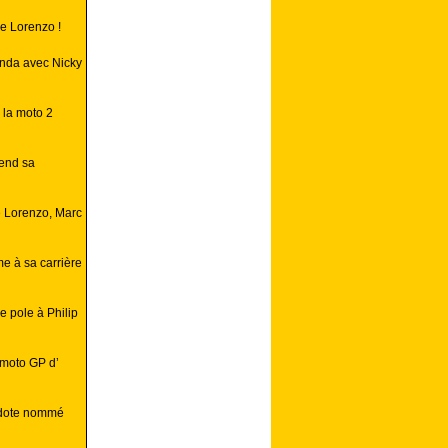
e Lorenzo !
nda avec Nicky
 la moto 2
end sa
de Lorenzo, Marc
e à sa carrière
 pole à Philip
 moto GP d’
idote nommé