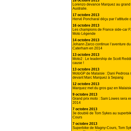
18 octobre 2013
Lorenzo devance Marquez au grand p
Australie.
17 octobre 2013
Hervé Poncharal déçu par l’attitud
16 octobre 2013
Les champions de France side-car F
Moto Légende
14 octobre 2013
Johann Zarco continue l’aventure d
Caterham en 2014
13 octobre 2013
Moto2 : Le leadership de Scott Redd
cause !
13 octobre 2013
MotoGP de Malaisie : Dani Pedrosa 
devant Marc Marquez à Sepang
12 octobre 2013
Marquez met du gros gaz en Malaisie
9 octobre 2013
Grand prix moto : Sam Lowes sera e
2014
7 octobre 2013
3e doublé de Tom Sykes au superbi
Cours
7 octobre 2013
Superbike de Magny-Cours, Tom Syk