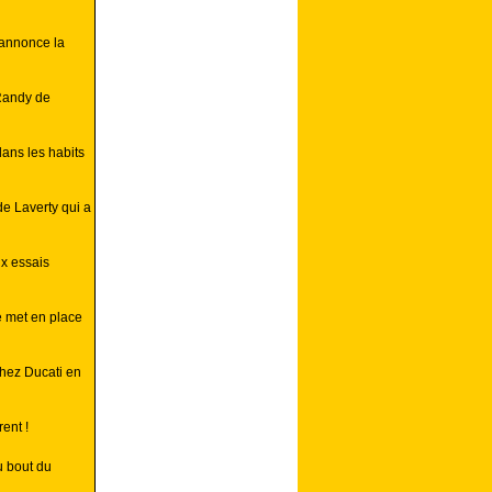
annonce la
Randy de
dans les habits
de Laverty qui a
ux essais
e met en place
hez Ducati en
ent !
 bout du