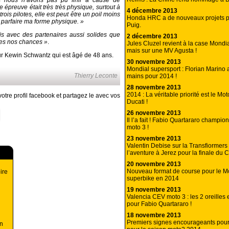
s nous n’avons pas pu finir à cause de
épreuve était très très physique, surtout à
4 décembre 2013
rois pilotes, elle est peut être un poil moins
Honda HRC a de nouveaux projets p
à parfaire ma forme physique. »
Puig.
s avec des partenaires aussi solides que
2 décembre 2013
es nos chances »
.
Jules Cluzel revient à la case Mondia
mais sur une MV Agusta !
ur Kewin Schwantz qui est âgé de 48 ans.
30 novembre 2013
Mondial supersport : Florian Marino a
Thierry Leconte
mains pour 2014 !
28 novembre 2013
2014 : La véritable priorité est le M
otre profil facebook et partagez le avec vos
Ducati !
26 novembre 2013
Il l’a fait ! Fabio Quartararo champi
moto 3 !
23 novembre 2013
Valentin Debise sur la Transfiormers
l’aventure à Jerez pour la finale du 
20 novembre 2013
Nouveau format de course pour le M
ire
superbike en 2014
19 novembre 2013
Valencia CEV moto 3 : les 2 oreilles 
pour Fabio Quartararo !
18 novembre 2013
Premiers signes encourageants pour
n