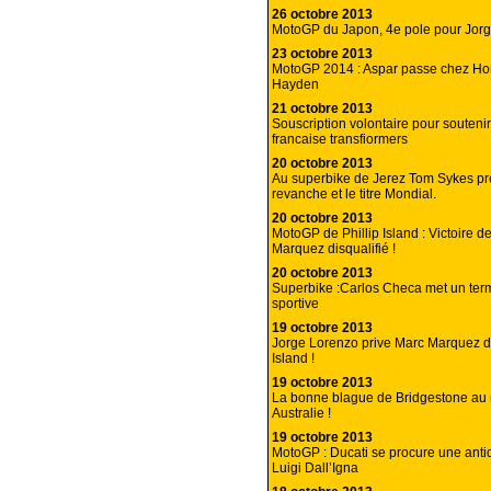
26 octobre 2013
MotoGP du Japon, 4e pole pour Jorg
23 octobre 2013
MotoGP 2014 : Aspar passe chez Ho
Hayden
21 octobre 2013
Souscription volontaire pour soutenir
francaise transfiormers
20 octobre 2013
Au superbike de Jerez Tom Sykes pr
revanche et le titre Mondial.
20 octobre 2013
MotoGP de Phillip Island : Victoire 
Marquez disqualifié !
20 octobre 2013
Superbike :Carlos Checa met un term
sportive
19 octobre 2013
Jorge Lorenzo prive Marc Marquez de
Island !
19 octobre 2013
La bonne blague de Bridgestone au
Australie !
19 octobre 2013
MotoGP : Ducati se procure une ant
Luigi Dall’Igna