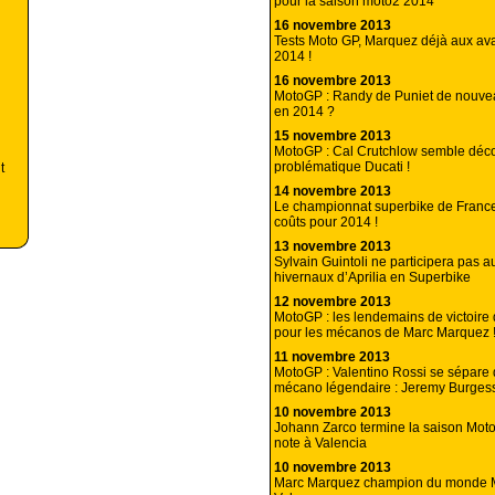
pour la saison moto2 2014
16 novembre 2013
Tests Moto GP, Marquez déjà aux ava
2014 !
16 novembre 2013
MotoGP : Randy de Puniet de nouvea
en 2014 ?
15 novembre 2013
MotoGP : Cal Crutchlow semble décou
problématique Ducati !
t
14 novembre 2013
Le championnat superbike de Franc
coûts pour 2014 !
13 novembre 2013
Sylvain Guintoli ne participera pas a
hivernaux d’Aprilia en Superbike
12 novembre 2013
MotoGP : les lendemains de victoire
pour les mécanos de Marc Marquez 
11 novembre 2013
MotoGP : Valentino Rossi se sépare 
mécano légendaire : Jeremy Burgess
10 novembre 2013
Johann Zarco termine la saison Moto
note à Valencia
10 novembre 2013
Marc Marquez champion du monde 