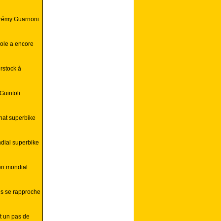
érémy Guarnoni
ole a encore
rstock à
Guintoli
nat superbike
ndial superbike
 en mondial
s se rapproche
t un pas de