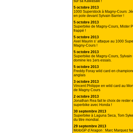
sur sa Kawasaki !
5 octobre 2013
1000 Superstock à Magny-Cours :J
en pole devant Sylvain Barrier !
5 octobre 2013
Superbike de Magny-Cours, Mister P
frappé !
5 octobre 2013
Axel Maurin s’ attaque au 1000 Supe
Magny-Cours !
5 octobre 2013
Superbike de Magny-Cours, Sylvain 
domine les 1ers essais.
5 octobre 2013
Freddy Foray wild card en champion
anglais
3 octobre 2013
Vincent Philippe en wild card au Mo
de Magny Cours
2 octobre 2013
Jonathan Rea fait le choix de rester
superbike avec Honda !
30 septembre 2013
Superbike à Laguna Seca, Tom Syke
du titre mondial.
29 septembre 2013
MotoGP d’Aragon : Marc Marquez fai