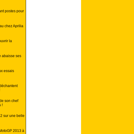
nt postes pour
u chez Aprilia
vrir la
e abaisse ses
ux essais
 déchantent
!
de son chef
 !
2 sur une belle
MotoGP 2013 à