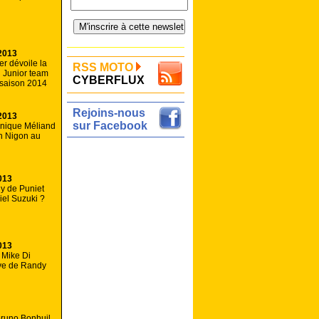
2013
r dévoile la
RSS MOTO
 Junior team
CYBERFLUX
 saison 2014
Rejoins-nous
2013
sur Facebook
nique Méliand
n Nigon au
013
y de Puniet
iciel Suzuki ?
013
 Mike Di
ève de Randy
runo Bonhuil