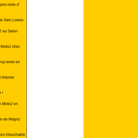
rix moto d’
e de Sam Lowes
2 au Salon
u Moto2 chez
ing remis en
s’impose
 !
n Moto2 en
ke de Magny
es intouchable