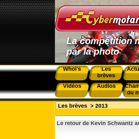
La compétition 
par la photo
Whoi's
Les
Actu
brèves
Vidéos
Audios
Cham
du 
Les brèves
>
2013
Le retour de Kevin Schwantz a