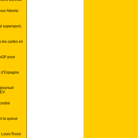
our Alberto
l supersport,
 les cartes en
otoGP pour
on d’Espagne
 poursuit
CEV
ondial
et la queue
 Louis Rossi