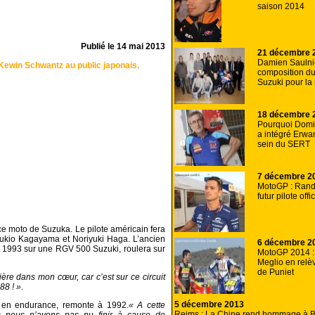
saison 2014
Publié le
14 mai 2013
21 décembre 
Damien Saulnie
Kewin Schwantz au public japonais.
composition du
Suzuki pour la
18 décembre 
Pourquoi Domi
a intégré Erwa
sein du SERT
7 décembre 2
MotoGP : Rand
futur pilote off
 moto de Suzuka. Le pilote américain fera
Yukio Kagayama et Noriyuki Haga. L’ancien
6 décembre 2
 1993 sur une RGV 500 Suzuki, roulera sur
MotoGP 2014 :
Meglio en rel
de Puniet
ière dans mon cœur, car c’est sur ce circuit
88 ! »
.
5 décembre 2013
 en endurance, remonte à 1992.
« A cette
Reims : La Chine rend hommage à B