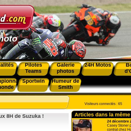
moto
alités
Pilotes
Galerie
24H Motos
B
Teams
photos
d'
pionnat
Sportwin
Humeur de
monde
Smith
Visiteurs connectés :
65
Articles dans la même
ux 8H de Suzuka !
24 décembre 
Casey Stoner 
contrat chez H