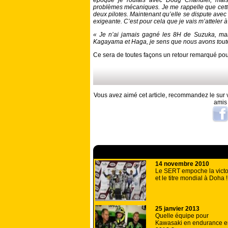
époque je roulais avec Doug Chandler, mai
problèmes mécaniques. Je me rappelle que cette 
deux pilotes. Maintenant qu’elle se dispute avec t
exigeante. C’est pour cela que je vais m’atteler 
« Je n’ai jamais gagné les 8H de Suzuka, mai
Kagayama et Haga, je sens que nous avons tout
Ce sera de toutes façons un retour remarqué po
Vous avez aimé cet article, recommandez le sur v
amis
A lire aussi
14 novembre 2010
Le SERT empoche la victo
et le titre mondial à Doha !
25 janvier 2013
Quelle équipe pour
Kawasaki en endurance e