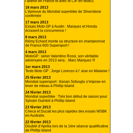
l’avenir en France et avec le CIP en Moto3.
18 mars 2013
L’épreuve du Mondial superbike de Silverstone
confirmée
17 mars 2013
Essais Moto GP à Austin : Marquez et Honda
écrasent la concurrence !
8 mars 2013
Rémy Echard monte sa structure en championnat
de France 600 Supersport !
4 mars 2013
MotoGP : selon Valentino Rossi, son véritable
adversaire en 2013 sera…Marc Marquez !!!
1er mars 2013
Tests Moto GP : Jorge Lorenzo à l’ aise en Malaisie !
25 février 2013
Mondial supersport : Kenan Sofuoglu s’impose en
lever de rideau à Phillip Island
24 février 2013
Mondial superbike : Très bon début de saison pour
Sylvain Guintoli à Phillip Island
23 février 2013
Checa et Ducati les plus rapides des essais WSBK
en Australie.
22 février 2013
Doublé d’Aprilia lors de la 1ère séance qualificative
de Phillip Island