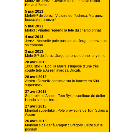
Moto2 de Jerez : Cavalier seul d’ Esteve Rabat.
Bravo à Zarco !
5 mai 2013
MotoGP de Jerez : Victoire de Pedrosa, Marquez
bouscule Lorenzo !
5 mai 2013
Moto3 : Viñales reprend la tête du championnat
4 mai 2013
Jerez : Nouvelle pole position de Jorge Lorenzo sur
sa Yamaha
3 mai 2013
Moto GP de Jerez, Jorge Lorenzo donne le rythme.
28 avril 2013
1000 stock : Eddi la Marra s’impose d’une très
courte tête à Assen avec sa Ducati.
28 avril 2013
Assen : Duweltz continue sur la lancée en 600
superstock
27 avril 2013
Superbike d’Assen : Tom Sykes continue de défier
Honda sur ses terres
27 avril 2013
Mondial superbike : Pole provisoire de Tom Sykes à
Assen
26 avril 2013
Mondial side-car à Aragon : Grégory Cluze sur le
podium