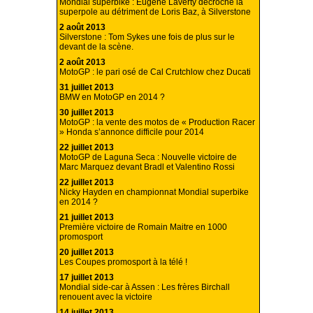
Mondial superbike : Eugene Laverty décroche la
superpole au détriment de Loris Baz, à Silverstone
2 août 2013
Silverstone : Tom Sykes une fois de plus sur le
devant de la scène.
2 août 2013
MotoGP : le pari osé de Cal Crutchlow chez Ducati
31 juillet 2013
BMW en MotoGP en 2014 ?
30 juillet 2013
MotoGP : la vente des motos de « Production Racer
» Honda s’annonce difficile pour 2014
22 juillet 2013
MotoGP de Laguna Seca : Nouvelle victoire de
Marc Marquez devant Bradl et Valentino Rossi
22 juillet 2013
Nicky Hayden en championnat Mondial superbike
en 2014 ?
21 juillet 2013
Première victoire de Romain Maitre en 1000
promosport
20 juillet 2013
Les Coupes promosport à la télé !
17 juillet 2013
Mondial side-car à Assen : Les frères Birchall
renouent avec la victoire
14 juillet 2013