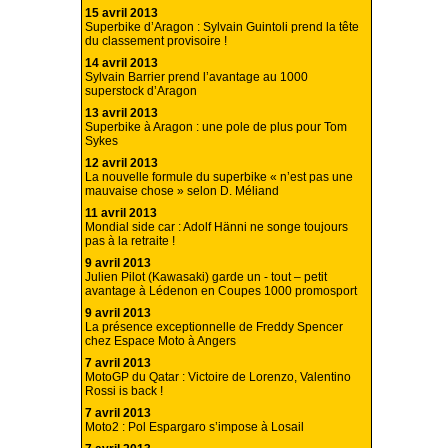
15 avril 2013
Superbike d’Aragon : Sylvain Guintoli prend la tête
du classement provisoire !
14 avril 2013
Sylvain Barrier prend l’avantage au 1000
superstock d’Aragon
13 avril 2013
Superbike à Aragon : une pole de plus pour Tom
Sykes
12 avril 2013
La nouvelle formule du superbike « n’est pas une
mauvaise chose » selon D. Méliand
11 avril 2013
Mondial side car : Adolf Hänni ne songe toujours
pas à la retraite !
9 avril 2013
Julien Pilot (Kawasaki) garde un - tout – petit
avantage à Lédenon en Coupes 1000 promosport
9 avril 2013
La présence exceptionnelle de Freddy Spencer
chez Espace Moto à Angers
7 avril 2013
MotoGP du Qatar : Victoire de Lorenzo, Valentino
Rossi is back !
7 avril 2013
Moto2 : Pol Espargaro s’impose à Losail