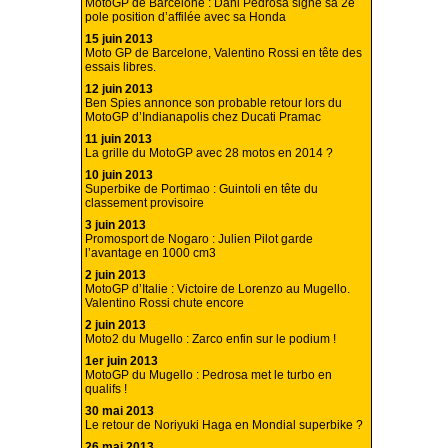
MotoGP de Barcelone : Dani Pedrosa signe sa 2e
pole position d’affilée avec sa Honda
15 juin 2013
Moto GP de Barcelone, Valentino Rossi en tête des
essais libres.
12 juin 2013
Ben Spies annonce son probable retour lors du
MotoGP d’Indianapolis chez Ducati Pramac
11 juin 2013
La grille du MotoGP avec 28 motos en 2014 ?
10 juin 2013
Superbike de Portimao : Guintoli en tête du
classement provisoire
3 juin 2013
Promosport de Nogaro : Julien Pilot garde
l’avantage en 1000 cm3
2 juin 2013
MotoGP d’Italie : Victoire de Lorenzo au Mugello.
Valentino Rossi chute encore
2 juin 2013
Moto2 du Mugello : Zarco enfin sur le podium !
1er juin 2013
MotoGP du Mugello : Pedrosa met le turbo en
qualifs !
30 mai 2013
Le retour de Noriyuki Haga en Mondial superbike ?
26 mai 2013