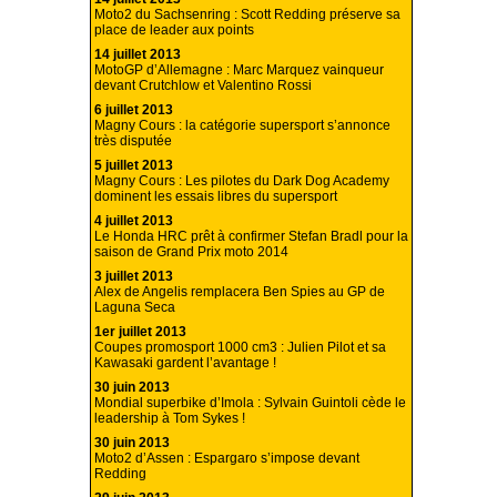
Moto2 du Sachsenring : Scott Redding préserve sa
place de leader aux points
14 juillet 2013
MotoGP d’Allemagne : Marc Marquez vainqueur
devant Crutchlow et Valentino Rossi
6 juillet 2013
Magny Cours : la catégorie supersport s’annonce
très disputée
5 juillet 2013
Magny Cours : Les pilotes du Dark Dog Academy
dominent les essais libres du supersport
4 juillet 2013
Le Honda HRC prêt à confirmer Stefan Bradl pour la
saison de Grand Prix moto 2014
3 juillet 2013
Alex de Angelis remplacera Ben Spies au GP de
Laguna Seca
1er juillet 2013
Coupes promosport 1000 cm3 : Julien Pilot et sa
Kawasaki gardent l’avantage !
30 juin 2013
Mondial superbike d’Imola : Sylvain Guintoli cède le
leadership à Tom Sykes !
30 juin 2013
Moto2 d’Assen : Espargaro s’impose devant
Redding