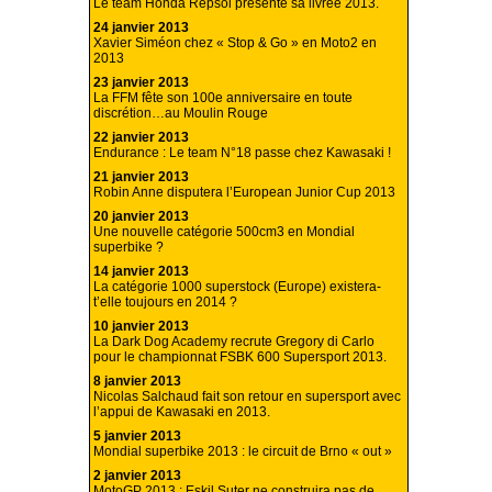
Le team Honda Repsol présente sa livrée 2013.
24 janvier 2013
Xavier Siméon chez « Stop & Go » en Moto2 en
2013
23 janvier 2013
La FFM fête son 100e anniversaire en toute
discrétion…au Moulin Rouge
22 janvier 2013
Endurance : Le team N°18 passe chez Kawasaki !
21 janvier 2013
Robin Anne disputera l’European Junior Cup 2013
20 janvier 2013
Une nouvelle catégorie 500cm3 en Mondial
superbike ?
14 janvier 2013
La catégorie 1000 superstock (Europe) existera-
t’elle toujours en 2014 ?
10 janvier 2013
La Dark Dog Academy recrute Gregory di Carlo
pour le championnat FSBK 600 Supersport 2013.
8 janvier 2013
Nicolas Salchaud fait son retour en supersport avec
l’appui de Kawasaki en 2013.
5 janvier 2013
Mondial superbike 2013 : le circuit de Brno « out »
2 janvier 2013
MotoGP 2013 : Eskil Suter ne construira pas de