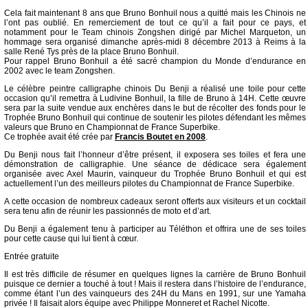
Cela fait maintenant 8 ans que Bruno Bonhuil nous a quitté mais les Chinois ne
l’ont pas oublié. En remerciement de tout ce qu’il a fait pour ce pays, et
notamment pour le Team chinois Zongshen dirigé par Michel Marqueton, un
hommage sera organisé dimanche après-midi 8 décembre 2013 à Reims à la
salle René Tys près de la place Bruno Bonhuil.
Pour rappel Bruno Bonhuil a été sacré champion du Monde d’endurance en
2002 avec le team Zongshen.
Le célèbre peintre calligraphe chinois Du Benji a réalisé une toile pour cette
occasion qu’il remettra à Ludivine Bonhuil, la fille de Bruno à 14H. Cette œuvre
sera par la suite vendue aux enchères dans le but de récolter des fonds pour le
Trophée Bruno Bonhuil qui continue de soutenir les pilotes défendant les mêmes
valeurs que Bruno en Championnat de France Superbike.
Ce trophée avait été crée par
Francis Boutet en 2008
.
Du Benji nous fait l’honneur d’être présent, il exposera ses toiles et fera une
démonstration de calligraphie. Une séance de dédicace sera également
organisée avec Axel Maurin, vainqueur du Trophée Bruno Bonhuil et qui est
actuellement l’un des meilleurs pilotes du Championnat de France Superbike.
A cette occasion de nombreux cadeaux seront offerts aux visiteurs et un cocktail
sera tenu afin de réunir les passionnés de moto et d’art.
Du Benji a également tenu à participer au Téléthon et offrira une de ses toiles
pour cette cause qui lui tient à cœur.
Entrée gratuite
Il est très difficile de résumer en quelques lignes la carrière de Bruno Bonhuil
puisque ce dernier a touché à tout ! Mais il restera dans l’histoire de l’endurance,
comme étant l’un des vainqueurs des 24H du Mans en 1991, sur une Yamaha
privée ! Il faisait alors équipe avec Philippe Monneret et Rachel Nicotte.