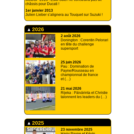
châssis pour Ducati !
1er janvier 2013
Julien Lieber s’alignera au Touquet sur Suzuki !
2026
2 août 2026
Donington : Corentin Pelorari
en tête du challenge
supersport
25 juin 2026
Pau : Domination de
Payne/Rousseau en
championnat de france
et (…)
21 mai 2026
Rijeka : Päivärinta et Christie
talonnent les leaders du (…)
2025
23 novembre 2025
Harry Payne et Kévin