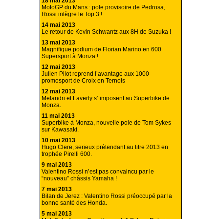
18 mai 2013
MotoGP du Mans : pole provisoire de Pedrosa,
Rossi intègre le Top 3 !
14 mai 2013
Le retour de Kevin Schwantz aux 8H de Suzuka !
13 mai 2013
Magnifique podium de Florian Marino en 600
Supersport à Monza !
12 mai 2013
Julien Pilot reprend l’avantage aux 1000
promosport de Croix en Ternois
12 mai 2013
Melandri et Laverty s’ imposent au Superbike de
Monza.
11 mai 2013
Superbike à Monza, nouvelle pole de Tom Sykes
sur Kawasaki.
10 mai 2013
Hugo Clere, serieux prétendant au titre 2013 en
trophée Pirelli 600.
9 mai 2013
Valentino Rossi n’est pas convaincu par le
“nouveau” châssis Yamaha !
7 mai 2013
Bilan de Jerez : Valentino Rossi préoccupé par la
bonne santé des Honda.
5 mai 2013