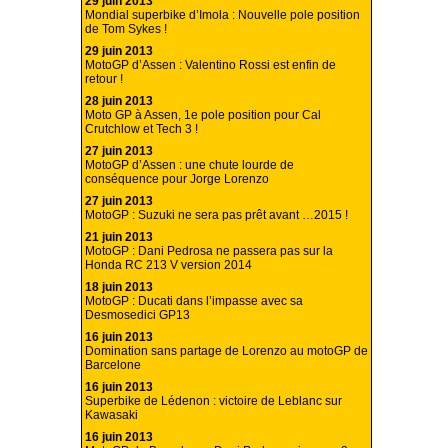
29 juin 2013
Mondial superbike d’Imola : Nouvelle pole position
de Tom Sykes !
29 juin 2013
MotoGP d’Assen : Valentino Rossi est enfin de
retour !
28 juin 2013
Moto GP à Assen, 1e pole position pour Cal
Crutchlow et Tech 3 !
27 juin 2013
MotoGP d’Assen : une chute lourde de
conséquence pour Jorge Lorenzo
27 juin 2013
MotoGP : Suzuki ne sera pas prêt avant …2015 !
21 juin 2013
MotoGP : Dani Pedrosa ne passera pas sur la
Honda RC 213 V version 2014
18 juin 2013
MotoGP : Ducati dans l’impasse avec sa
Desmosedici GP13
16 juin 2013
Domination sans partage de Lorenzo au motoGP de
Barcelone
16 juin 2013
Superbike de Lédenon : victoire de Leblanc sur
Kawasaki
16 juin 2013