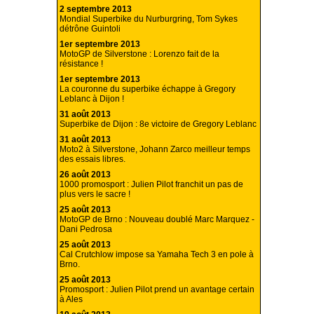
2 septembre 2013
Mondial Superbike du Nurburgring, Tom Sykes
détrône Guintoli
1er septembre 2013
MotoGP de Silverstone : Lorenzo fait de la
résistance !
1er septembre 2013
La couronne du superbike échappe à Gregory
Leblanc à Dijon !
31 août 2013
Superbike de Dijon : 8e victoire de Gregory Leblanc
31 août 2013
Moto2 à Silverstone, Johann Zarco meilleur temps
des essais libres.
26 août 2013
1000 promosport : Julien Pilot franchit un pas de
plus vers le sacre !
25 août 2013
MotoGP de Brno : Nouveau doublé Marc Marquez -
Dani Pedrosa
25 août 2013
Cal Crutchlow impose sa Yamaha Tech 3 en pole à
Brno.
25 août 2013
Promosport : Julien Pilot prend un avantage certain
à Ales