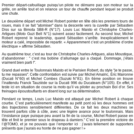
Premier départ-cafouillage puisqu’un pilote ne démarre pas son moteur sur la
grille, on arrête tout et on relance un tour de chauffe pendant lequel se produit
une chute.
Le deuxième départ voit Michel Robert pointer en tête dès les premiers tours de
roues, mais il se fait "atomiser" dans la descente vers la cuvette par Sébastien
Diss sur sa Bimota SB8-R (N°17). Louis Luc Maisto et Christophe Charles-
Artigues (Moto Guzi Bell N°1) suivent assez facilement. Au second tour, Michel
Robert reprend le leadership, quand Sébastien s’arrête. Inexplicablement le
moteur a calé, impossible de repartir. « Apparemment c’est un problème d’ordre
électrique » affirme Sébastien.
Au quatrième tour, c’est au tour de Christophe Charles-Artigues, alias Moustique,
d’abandonner : " c’est ma bobine d’allumage qui a claqué. Dommage, j’étais
vraiment bien parti !".
Grand duel entre le Toulonnais Maisto et le Parisien Robert, du style "je te passe,
tu me repasses". Cette confrontation est suivie par Michel Amalric, Éric Maironne
(Ducati N°60) et Michel Combes (Suzuki N°81). En 6ème position on trouve
l’inattendu Franck Tauziède sur la Ducati 996 du Ducateam (N°105). En effet, il
teste ici en situation de course la moto qu’il va piloter au prochain Bol d’or. Ses
freinages époustouflants en disent long sur sa détermination.
Pendant ce temps, Louis Luc Maisto est attaqué par Michel Robert à chaque
courbe. C’est particulièrement manifeste au petit pont où les deux hommes ont
des trajectoires sensiblement différentes. De ce fait les deux machines se
trouvent parfois côte à côte, avec une légère avance pour le toulonnais. Mais
l’insistance paye puisque peu avant la fin de la course, Michel Robert passe en
tête et finit le premier sous le drapeau à damiers." C’est la première victoire de
l’@TOMO, et je ne pouvais que l’emporter ici : j’avais tellement de supporters
présents que j’aurais eu honte de ne pas gagner ! »