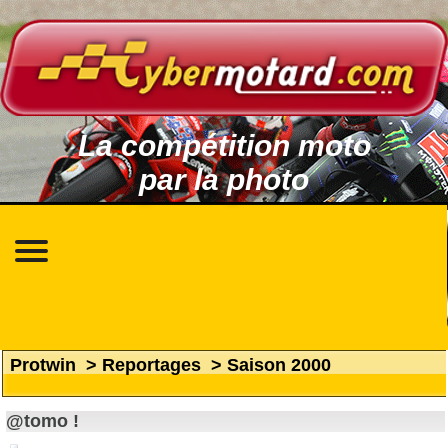
La compétition moto
par la photo
Protwin
>
Reportages
>
Saison 2000
@tomo !