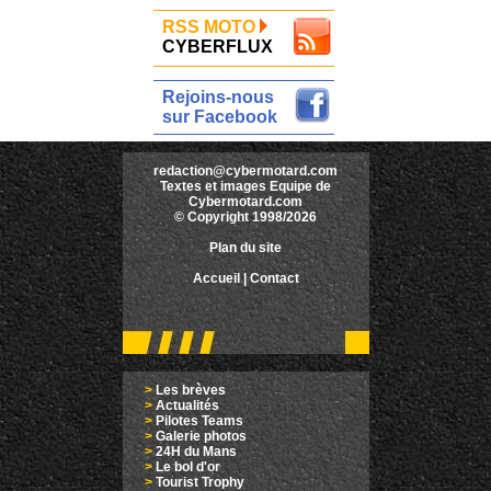
RSS MOTO
CYBERFLUX
Rejoins-nous
sur Facebook
redaction@cybermotard.com
Textes et images Equipe de
Cybermotard.com
© Copyright 1998/2026
Plan du site
Accueil
|
Contact
>
Les brèves
>
Actualités
>
Pilotes Teams
>
Galerie photos
>
24H du Mans
>
Le bol d'or
>
Tourist Trophy