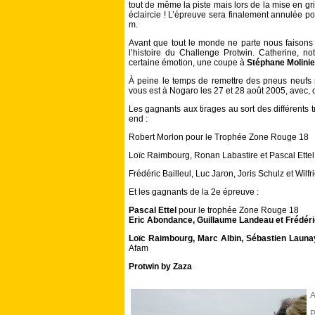
tout de même la piste mais lors de la mise en gril
éclaircie ! L’épreuve sera finalement annulée po
m.
Avant que tout le monde ne parte nous faisons 
l’histoire du Challenge Protwin. Catherine, n
certaine émotion, une coupe à
Stéphane Molinie
À peine le temps de remettre des pneus neufs 
vous est à Nogaro les 27 et 28 août 2005, avec, o
Les gagnants aux tirages au sort des différents
end :
Robert Morlon pour le Trophée Zone Rouge 18
Loïc Raimbourg, Ronan Labastire et Pascal Ettel 
Frédéric Bailleul, Luc Jaron, Joris Schulz et Wil
Et les gagnants de la 2e épreuve :
Pascal Ettel
pour le trophée Zone Rouge 18
Eric Abondance, Guillaume Landeau et Frédéric
Loïc Raimbourg, Marc Albin, Sébastien Launa
Afam
Protwin by Zaza
A
P