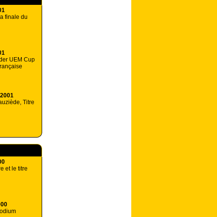
01
a finale du
01
nder UEM Cup
rançaise
 2001
uziède, Titre
00
 et le titre
000
podium