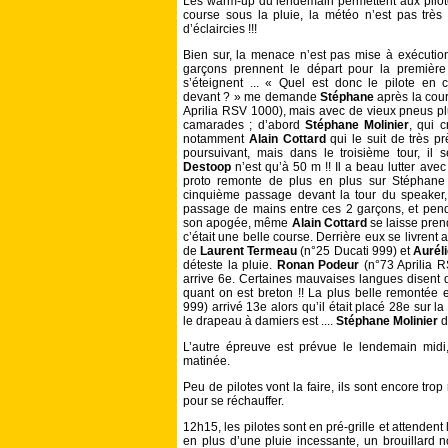
Les warm-up du lendemain permettent aux pilote
course sous la pluie, la météo n’est pas trè
d’éclaircies !!!
Bien sur, la menace n’est pas mise à exécution
garçons prennent le départ pour la premiè
s’éteignent ... « Quel est donc le pilote e
devant ? » me demande
Stéphane
après la cour
Aprilia RSV 1000), mais avec de vieux pneus pluie,
camarades ; d’abord
Stéphane Molinier
, qui 
notamment
Alain Cottard
qui le suit de très pr
poursuivant, mais dans le troisième tour, il
Destoop
n’est qu’à 50 m !! Il a beau lutter avec
proto remonte de plus en plus sur Stéphane q
cinquième passage devant la tour du speaker
passage de mains entre ces 2 garçons, et penda
son apogée, même
Alain Cottard
se laisse pren
c’était une belle course. Derrière eux se livrent
de
Laurent Termeau
(n°25 Ducati 999) et
Aurél
déteste la pluie.
Ronan Podeur
(n°73 Aprilia R
arrive 6e. Certaines mauvaises langues disent qu
quant on est breton !! La plus belle remontée 
999) arrivé 13e alors qu’il était placé 28e sur la 
le drapeau à damiers est ....
Stéphane Molinier
d
L’autre épreuve est prévue le lendemain mi
matinée.
Peu de pilotes vont la faire, ils sont encore trop 
pour se réchauffer.
12h15, les pilotes sont en pré-grille et attenden
en plus d’une pluie incessante, un brouillard n