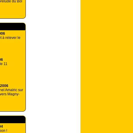
rélude du Bol
006
t à relever le
06
le 11
 2006
hel Amalric sur
Nevers Magny-
04
bon !