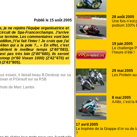
28 août 2005
Publié le
15 août 2005
Une fois n’est
podium 100% 
 je ne rejoins l’équipe organisatrice et
 circuit de Spa-Francorchamps. J’arrive
se termine. Les commentaires vont bon
illon, j’t’ai fait l’inter ! Je crois que j’ai
19 juin 2005
en qui a la pole ?... » En effet, c’est
Le challenge
étient le meilleur temps (2’40’’083).
l’heure d’été !
t pas très loin (2’40’’680), ils seront
toop (n°60 Voxan 1000) (2’42’’470) et
 (2’43’’805).
29 mai 2005
Les Protwin au
ux essais, il faisait beau B.Destoop sur sa
oxan et P.Girault sur sa RSB
hoto de Marc Lambs
8 mai 2005
A Albi, c’est la f
17 avril 2005
Le trophée de la Grappe d’or ou de l
?