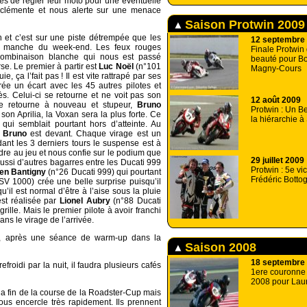
s de régler leur moto pour une éventuelle
s clémente et nous alerte sur une menace
Saison Protwin 2009
 et c’est sur une piste détrempée que les
12 septembre
re manche du week-end. Les feux rouges
Finale Protwin 
n combinaison blanche qui nous est passé
beauté pour Bot
se. Le premier à partir est
Luc Noël
(n°101
Magny-Cours
 ça l’fait pas ! Il est vite rattrapé par ses
crée un écart avec les 45 autres pilotes et
ès. Celui-ci se retourne et ne voit pas son
12 août 2009
 se retourne à nouveau et stupeur,
Bruno
Protwin : Un B
 son Aprilia, la Voxan sera la plus forte. Ce
la hiérarchie à
ui semblait pourtant hors d’atteinte. Au
,
Bruno
est devant. Chaque virage est un
nt les 3 derniers tours le suspense est à
dre au jeu et nous confie sur le podium que
29 juillet 2009
 aussi d’autres bagarres entre les Ducati 999
Protwin : 5e vic
ien Bantigny
(n°26 Ducati 999) qui pourtant
Frédéric Bottog
SV 1000) crée une belle surprise puisqu’il
’il est normal d’être à l’aise sous la pluie
est réalisée par
Lionel Aubry
(n°88 Ducati
grille. Mais le premier pilote à avoir franchi
ans le virage de l’arrivée.
di, après une séance de warm-up dans la
Saison 2008
18 septembre
refroidi par la nuit, il faudra plusieurs cafés
1ere couronne
2008 pour Lau
t la fin de la course de la Roadster-Cup mais
ous encercle très rapidement. Ils prennent