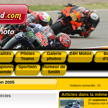
moto
alités
Pilotes
Galerie
24H Motos
B
Teams
photos
d'
pionnat
Sportwin
Humeur de
monde
Smith
on 2005
Visiteurs connectés :
41
Articles dans la même
ircies
17 septembre
Drapeau noir e