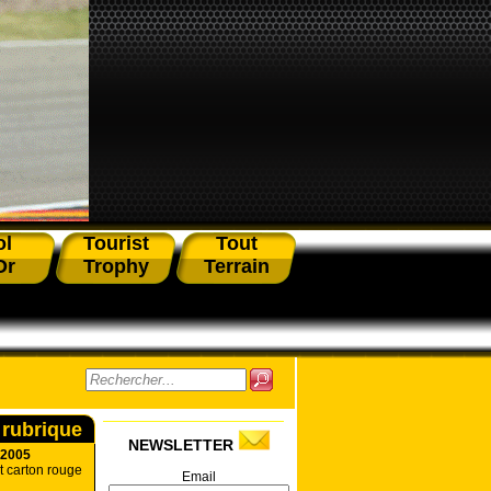
ol
Tourist
Tout
Or
Trophy
Terrain
 rubrique
NEWSLETTER
 2005
t carton rouge
Email