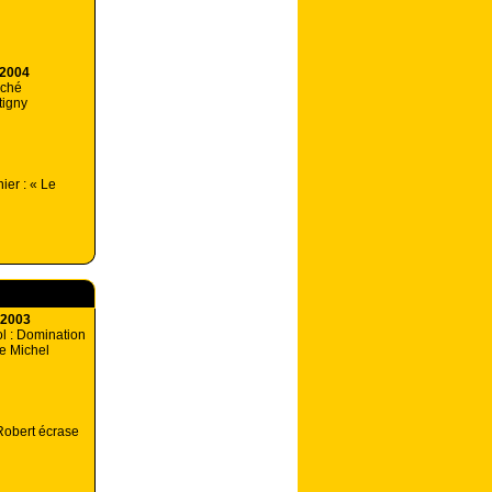
 2004
aché
tigny
ier : « Le
 2003
l : Domination
e Michel
 Robert écrase