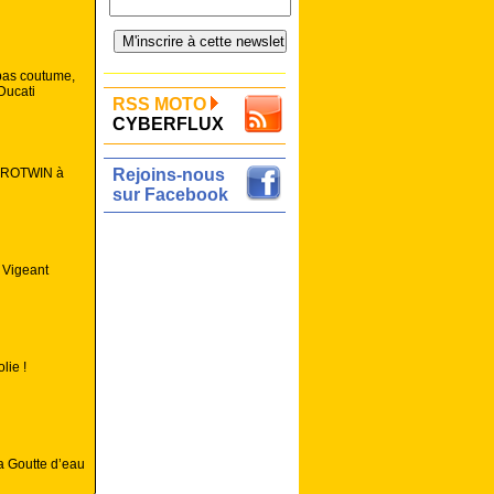
 pas coutume,
Ducati
RSS MOTO
CYBERFLUX
 PROTWIN à
Rejoins-nous
sur Facebook
 Vigeant
olie !
a Goutte d’eau