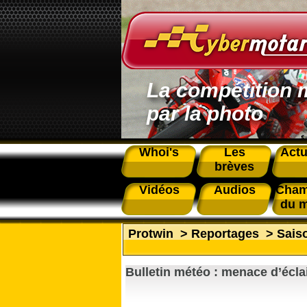
La compétition 
par la photo
Whoi's
Les
Actu
brèves
Vidéos
Audios
Cham
du 
Protwin
>
Reportages
>
Sais
Bulletin météo : menace d’écla