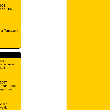
2008
win au Bol
our Termeau à
2007
consacre le
dent
 2007
e pour Bruno
gny-Cours
 2007
uve du