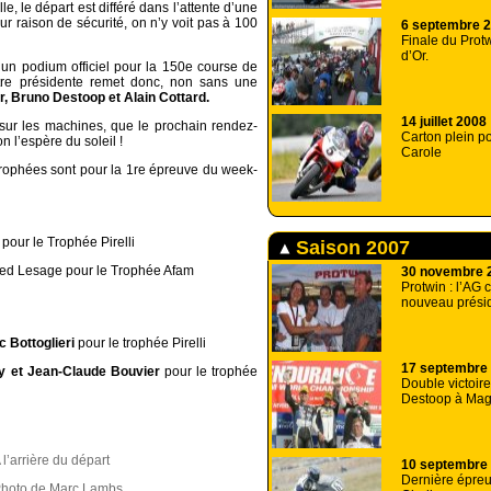
le, le départ est différé dans l’attente d’une
ur raison de sécurité, on n’y voit pas à 100
6 septembre 
Finale du Prot
d’Or.
un podium officiel pour la 150e course de
otre présidente remet donc, non sans une
r, Bruno Destoop et Alain Cottard.
14 juillet 2008
sur les machines, que le prochain rendez-
Carton plein p
n l’espère du soleil !
Carole
 trophées sont pour la 1re épreuve du week-
pour le Trophée Pirelli
Saison 2007
fried Lesage pour le Trophée Afam
30 novembre 
Protwin : l’AG 
nouveau prési
 Bottoglieri
pour le trophée Pirelli
17 septembre
y et Jean-Claude Bouvier
pour le trophée
Double victoir
Destoop à Ma
 l’arrière du départ
10 septembre
Dernière épre
hoto de Marc Lambs