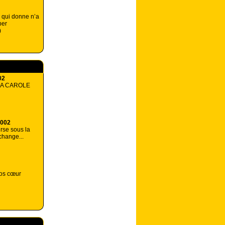
il qui donne n’a
ber
)
02
 A CAROLE
2002
rse sous la
change...
ros cœur