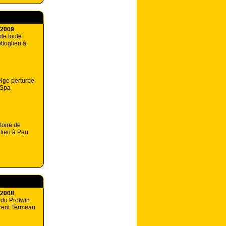
 2009
de toute
toglieri à
elge perturbe
 Spa
toire de
lieri à Pau
 2008
 du Protwin
rent Termeau