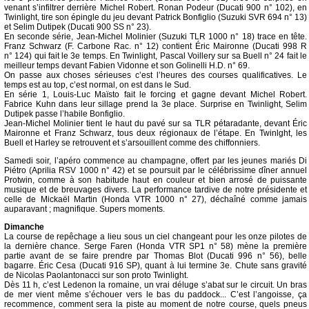
venant s’infiltrer derrière Michel Robert. Ronan Podeur (Ducati 900 n° 102), en
Twinlight, tire son épingle du jeu devant Patrick Bonfiglio (Suzuki SVR 694 n° 13)
et Selim Dutipek (Ducati 900 SS n° 23).
En seconde série, Jean-Michel Molinier (Suzuki TLR 1000 n° 18) trace en tête.
Franz Schwarz (F. Carbone Rac. n° 12) contient Éric Maironne (Ducati 998 R
n° 124) qui fait le 3e temps. En Twinlight, Pascal Voillery sur sa Buell n° 24 fait le
meilleur temps devant Fabien Vidonne et son Golinelli H.D. n° 69.
On passe aux choses sérieuses c’est l’heures des courses qualificatives. Le
temps est au top, c’est normal, on est dans le Sud.
En série 1, Louis-Luc Maïsto fait le forcing et gagne devant Michel Robert.
Fabrice Kuhn dans leur sillage prend la 3e place. Surprise en Twinlight, Selim
Dutipek passe l’habile Bonfiglio.
Jean-Michel Molinier tient le haut du pavé sur sa TLR pétaradante, devant Éric
Maironne et Franz Schwarz, tous deux régionaux de l’étape. En Twinlght, les
Buell et Harley se retrouvent et s’arsouillent comme des chiffonniers.
Samedi soir, l’apéro commence au champagne, offert par les jeunes mariés Di
Piétro (Aprilia RSV 1000 n° 42) et se poursuit par le célébrissime dîner annuel
Protwin, comme à son habitude haut en couleur et bien arrosé de puissante
musique et de breuvages divers. La performance tardive de notre présidente et
celle de Mickaël Martin (Honda VTR 1000 n° 27), déchaîné comme jamais
auparavant ; magnifique. Supers moments.
Dimanche
La course de repêchage a lieu sous un ciel changeant pour les onze pilotes de
la dernière chance. Serge Faren (Honda VTR SP1 n° 58) mène la première
partie avant de se faire prendre par Thomas Blot (Ducati 996 n° 56), belle
bagarre. Éric Cesa (Ducati 916 SP), quant à lui termine 3e. Chute sans gravité
de Nicolas Paolantonacci sur son proto Twinlight.
Dès 11 h, c’est Ledenon la romaine, un vrai déluge s’abat sur le circuit. Un bras
de mer vient même s’échouer vers le bas du paddock... C’est l’angoisse, ça
recommence, comment sera la piste au moment de notre course, quels pneus