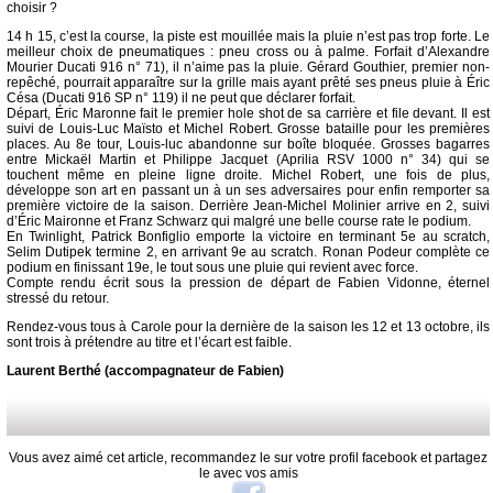
choisir ?
14 h 15, c’est la course, la piste est mouillée mais la pluie n’est pas trop forte. Le
meilleur choix de pneumatiques : pneu cross ou à palme. Forfait d’Alexandre
Mourier Ducati 916 n° 71), il n’aime pas la pluie. Gérard Gouthier, premier non-
repêché, pourrait apparaître sur la grille mais ayant prêté ses pneus pluie à Éric
Césa (Ducati 916 SP n° 119) il ne peut que déclarer forfait.
Départ, Éric Maronne fait le premier hole shot de sa carrière et file devant. Il est
suivi de Louis-Luc Maïsto et Michel Robert. Grosse bataille pour les premières
places. Au 8e tour, Louis-luc abandonne sur boîte bloquée. Grosses bagarres
entre Mickaël Martin et Philippe Jacquet (Aprilia RSV 1000 n° 34) qui se
touchent même en pleine ligne droite. Michel Robert, une fois de plus,
développe son art en passant un à un ses adversaires pour enfin remporter sa
première victoire de la saison. Derrière Jean-Michel Molinier arrive en 2, suivi
d’Éric Maironne et Franz Schwarz qui malgré une belle course rate le podium.
En Twinlight, Patrick Bonfiglio emporte la victoire en terminant 5e au scratch,
Selim Dutipek termine 2, en arrivant 9e au scratch. Ronan Podeur complète ce
podium en finissant 19e, le tout sous une pluie qui revient avec force.
Compte rendu écrit sous la pression de départ de Fabien Vidonne, éternel
stressé du retour.
Rendez-vous tous à Carole pour la dernière de la saison les 12 et 13 octobre, ils
sont trois à prétendre au titre et l’écart est faible.
Laurent Berthé (accompagnateur de Fabien)
Vous avez aimé cet article, recommandez le sur votre profil facebook et partagez
le avec vos amis