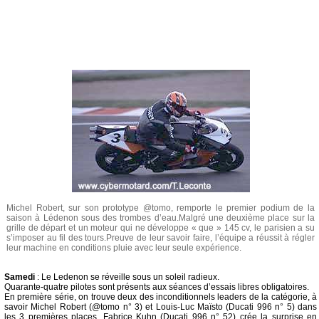
Michel Robert, sur son prototype @tomo, remporte le premier podium de la
saison à Lédenon sous des trombes d’eau.Malgré une deuxième place sur la
grille de départ et un moteur qui ne développe « que » 145 cv, le parisien a su
s’imposer au fil des tours.Preuve de leur savoir faire, l’équipe a réussit à régler
leur machine en conditions pluie avec leur seule expérience.
Samedi
: Le Ledenon se réveille sous un soleil radieux.
Quarante-quatre pilotes sont présents aux séances d’essais libres obligatoires.
En première série, on trouve deux des inconditionnels leaders de la catégorie, à
savoir Michel Robert (@tomo n° 3) et Louis-Luc Maïsto (Ducati 996 n° 5) dans
les 3 premières places. Fabrice Kuhn (Ducati 996 n° 52) crée la surprise en