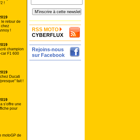
2 !
2019
 le retour de
t chez
RSS MOTO
nnoy !
CYBERFLUX
2019
acré champion
Rejoins-nous
-car F1 600
sur Facebook
2019
chez Ducati
"presque" fait !
2019
 s’offre une
ffiche pour
ale motoGP de