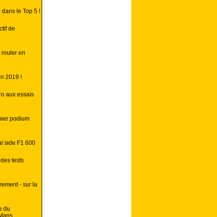
dans le Top 5 !
tif de
 rouler en
n 2019 !
ro aux essais
emier podium
l side F1 600
 des tests
rement - sur la
e du
 Mans