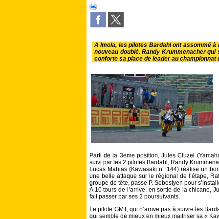
A Imola, les pilotes Bardahl ont assommé à 
nouveau doublé. Randy Krummenacher qui s’
conforte sa place de leader au championnat
Parti de la 3eme position, Jules Cluzel (Yamaha
suivi par les 2 pilotes Bardahl, Randy Krummena
Lucas Mahias (Kawasaki n° 144) réalise un bon 
une belle attaque sur le régional de l’étape, Ra
groupe de tête, passe P. Sebestyen pour s’install
A 10 tours de l’arrive, en sortie de la chicane, 
fait passer par ses 2 poursuivants.
Le pilote GMT, qui n’arrive pas à suivre les Bard
qui semble de mieux en mieux maitriser sa « Ka