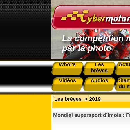
La compétition 
par la photo
Whoi's
Les
Actu
brèves
Vidéos
Audios
Cham
du 
Les brèves
>
2019
Mondial supersport d’Imola : F