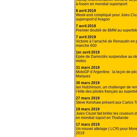
à Assen en mondial supersport
8 avril 2019
Week-end compliqué pour Jules Clu
supersport d’Aragon
7 avril 2019
Premier doublé de BMW au superbi
7 avril 2019
Victoire à l’arraché de Renaudin en
manche 600
1er avril 2019
Epée de Damoclès suspendue au d
motos
31 mars 2019
MotoGP d’Argentine : la leçon de pi
Marquez
30 mars 2019
Ian Hutchinson, un challenger de re
l’élite des pilotes français au super
27 mars 2019
Steve Kershaw présent aux Carlos T
19 mars 2019
Jules Cluzel fait briller les couleur
en mondial ssport en Thaïlande
17 mars 2019
Un nouvel attelage ( LCR) pour More
2019