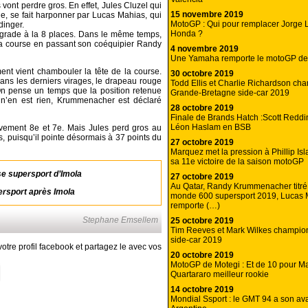
es vont perdre gros. En effet, Jules Cluzel qui
15 novembre 2019
e, se fait harponner par Lucas Mahias, qui
MotoGP : Qui pour remplacer Jorge 
dinger.
Honda ?
rograde à la 8 places. Dans le même temps,
a course en passant son coéquipier Randy
4 novembre 2019
Une Yamaha remporte le motoGP d
nt vient chambouler la tête de la course.
30 octobre 2019
s les derniers virages, le drapeau rouge
Todd Ellis et Charlie Richardson ch
 On pense un temps que la position retenue
Grande-Bretagne side-car 2019
l n’en est rien, Krummenacher est déclaré
28 octobre 2019
Finale de Brands Hatch :Scott Redd
Léon Haslam en BSB
ivement 8e et 7e. Mais Jules perd gros au
s, puisqu’il pointe désormais à 37 points du
27 octobre 2019
Marquez met la pression à Phillip Is
sa 11e victoire de la saison motoGP
se supersport d’Imola
27 octobre 2019
Au Qatar, Randy Krummenacher titr
rsport après Imola
monde 600 supersport 2019, Lucas 
remporte (…)
Stephane Emsellem
25 octobre 2019
Tim Reeves et Mark Wilkes champi
side-car 2019
otre profil facebook et partagez le avec vos
20 octobre 2019
MotoGP de Motegi : Et de 10 pour M
Quartararo meilleur rookie
14 octobre 2019
Mondial Ssport : le GMT 94 a son av