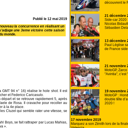
découvrent le F
21 décembre 
Publié le
12 mai 2019
Side-car 2020 :
Nicolas Bidaul
nouveau la concurrence en réalisant un
Sébastien Dela
adjuge une 3eme victoire cette saison
 du monde.
13 décembre 
Paul Léglise s
de France side
21 novembre 
MotoGP, Zarco 
"Avintia", c’est 
 GMT 94 n° 16) réalise le hole shot. Il est
19 novembre 
cher et Federico Caricasulo.
MotoGP : Honda
départ et se retrouve rapidement 5, après
double tête d’a
faele de Rosa. Il cravache pour recoller au
2020 !
er à la 4e place.
Jules Cluzel qui semble rater une vitesse, se
17 novembre 2019
ahl Boys, se fait rattraper par Lucas Mahias,
Marquez a son Zénith lors de la fin
wa ».
Valencia