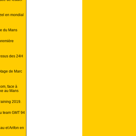
zel en mondial
ke du Mans
 première
essus des 24H
lotage de Marc
nom, face à
bike au Mans
raining 2019.
s du team GMT 94
au et Arifon en