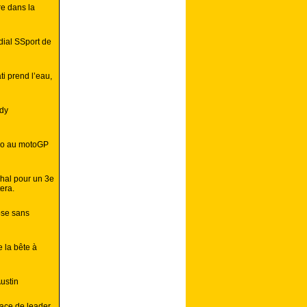
e dans la
dial SSport de
i prend l’eau,
ndy
ro au motoGP
dhal pour un 3e
era.
ose sans
 la bête à
ustin
ace de leader