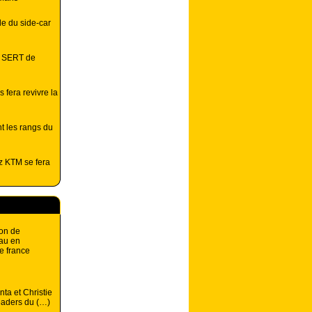
e du side-car
e SERT de
 fera revivre la
nt les rangs du
z KTM se fera
on de
au en
e france
nta et Christie
leaders du (…)