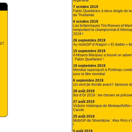
Argentine
7 octobre 2019
Fabio Quartararo à deux doigts de la
de Thaïlande
6 octobre 2019
Les britanniques Tim Reeves et Mar
remportent le championnat d’Allema
2019 !
26 septembre 2019
007
Au motoGP d’Aragon « El diablo » ti
15 septembre 2019
A Misano Marquez a trouvé un adversa
: Fabio Quartararo !
10 septembre 2019
Mondial supersport à Portimao combat
pour le titre mondial
6 septembre 2019
Un vent de fronde avant l’ épreuve d
28 août 2019
Bol d’Or 2019 : les choses se précis
27 août 2019
Victoire historique de Moreau/Arifon 
Carole
25 août 2019
MotoGP de Silverstone : Alex Rins s’i
!
5 août 2019