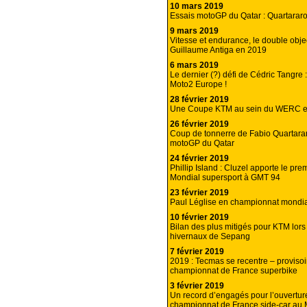
10 mars 2019
Essais motoGP du Qatar : Quartararo 
9 mars 2019
Vitesse et endurance, le double objec
Guillaume Antiga en 2019
6 mars 2019
Le dernier (?) défi de Cédric Tangre :
Moto2 Europe !
28 février 2019
Une Coupe KTM au sein du WERC e
26 février 2019
Coup de tonnerre de Fabio Quartara
motoGP du Qatar
24 février 2019
Phillip Island : Cluzel apporte le pr
Mondial supersport à GMT 94
23 février 2019
Paul Léglise en championnat mondia
10 février 2019
Bilan des plus mitigés pour KTM lors
hivernaux de Sepang
7 février 2019
2019 : Tecmas se recentre – provisoi
championnat de France superbike
3 février 2019
Un record d’engagés pour l’ouvertur
championnat de France side-car au