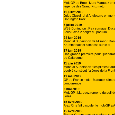
MotoGP de Brno : Marc Marquez entr
légende des Grand Prix moto
11 juillet 2019
Jules Cluzel roi d’Angleterre en mon
Donington Park
6 juillet 2019
WSB Donington : Rea surnage, Ducat
Loris Baz à 2 doigts du podium !
24 juin 2019
Mondial Supersport de Misano : Ra
Krummenacher s’impose sur le fil
17 juin 2019
Une grande première pour Quartara
de Catalogne
11 juin 2019
Mondial Supersport : les pilotes Bar
doublé consécutif à Jerez de la Front
19 mai 2019
GP de France moto : Marquez s’imp
concurrence
6 mai 2019
MotoGP : Marquez reprend du poil de
Jerez
15 avril 2019
Alex Rins fait basculer le motoGP à A
15 avril 2019
Randy Krummenacher conforte sa pl