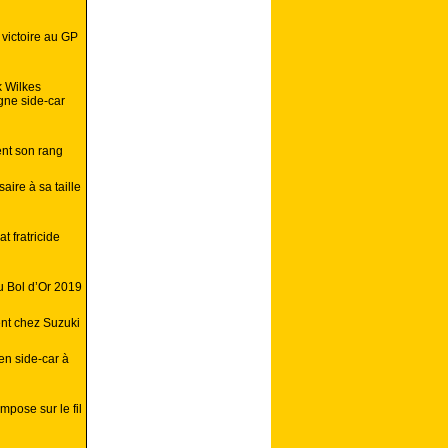
 victoire au GP
k Wilkes
gne side-car
ent son rang
ire à sa taille
 fratricide
u Bol d’Or 2019
ent chez Suzuki
en side-car à
mpose sur le fil