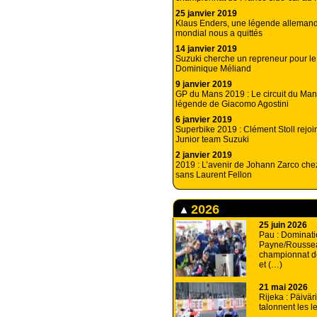
25 janvier 2019
Klaus Enders, une légende allemand
mondial nous a quittés
14 janvier 2019
Suzuki cherche un repreneur pour l
Dominique Méliand
9 janvier 2019
GP du Mans 2019 : Le circuit du Mans
légende de Giacomo Agostini
6 janvier 2019
Superbike 2019 : Clément Stoll rejoi
Junior team Suzuki
2 janvier 2019
2019 : L’avenir de Johann Zarco che
sans Laurent Fellon
2026
25 juin 2026
Pau : Dominati
Payne/Rousse
championnat d
et (…)
21 mai 2026
Rijeka : Päiväri
talonnent les 