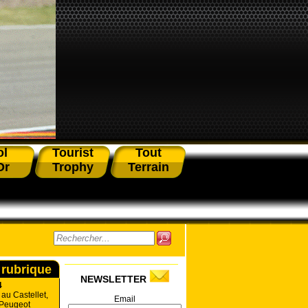
ol
Tourist
Tout
Or
Trophy
Terrain
 rubrique
NEWSLETTER
4
 au Castellet,
Email
 Peugeot