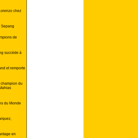
Lorenzo chez
e Sepang
ampions de
ing succède à
land et remporte
é champion du
Mahias
ons du Monde
arquez,
antage en