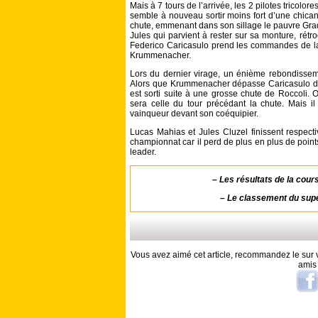
Mais à 7 tours de l’arrivée, les 2 pilotes tricolor
semble à nouveau sortir moins fort d’une chican
chute, emmenant dans son sillage le pauvre Gra
Jules qui parvient à rester sur sa monture, rét
Federico Caricasulo prend les commandes de l
Krummenacher.
Lors du dernier virage, un énième rebondisseme
Alors que Krummenacher dépasse Caricasulo dan
est sorti suite à une grosse chute de Roccoli.
sera celle du tour précédant la chute. Mais i
vainqueur devant son coéquipier.
Lucas Mahias et Jules Cluzel finissent respect
championnat car il perd de plus en plus de point
leader.
–
Les résultats de la cour
–
Le classement du supe
Vous avez aimé cet article, recommandez le sur v
amis