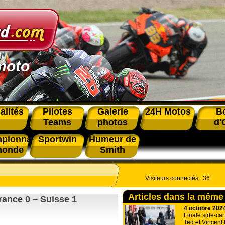
moto
alités
Pilotes
Galerie
24H Motos
B
Teams
photos
d'
pionnat
Sportwin
Humeur de
monde
Smith
Visiteurs connectés :
36
Articles dans la même
rance 0 – Suisse 1
4 octobre 202
Finale side-car
Ted et Vincent