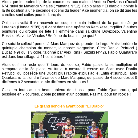
Alors que le leadership de la course est aux mains d’Andrea Dovizioso (Ducati
N°4, suivi de Maverick Vinales ( Yamaha N°12), Fabio alias « El diablo » pointe à
la 8e position à une seconde et demi du leader. A ce moment là, on se dit que les
carottes sont cuites pour le français.
Oui, mais voilà il va recevoir un coup de main indirect de la part de Jorge
Lorenzo (Honda N°99) qui vient dans une opération Kamikaze, torpiller 3 autres
pointures du groupe de tête ! Il emmène dans sa chute Dovizioso, Valentino
Rossi et Maverick Vinales ! Bref que du beau linge quoi !
Ce suicide collectif permet à Marc Marquez de prendre le large. Mais derrière le
quintuple champion du monde, la riposte s’organise. C’est Danilo Petrucci (
Ducati N9) qui s’y colle, talonné par Alex Rins ( Suzuki N°42). Fabio Quartararo
est dans leur sillage, à 41 centièmes !
Alors qu’il ne reste que 7 tours de course, Fabio passe la surmultipliée et
s’empare de la 2e place. Au fur et à mesure il creuse un écart avec Danilo
Petrucci, qui possède une Ducati plus rapide et plus agile. Enfin et surtout, Fabio
Quartararro fait fondre l’avance de Marc Marquez, qui passe de 4 secondes et 8
dixièmes à 2 secondes et six dixièmes en six tours !
C’est en tout cas un beau tableau de chasse pour Fabio Quartararro, qui
possède en 7 courses, 2 pole position et un podium. Pas mal pour un rookie !
Le grand bond en avant pour "El Diablo"