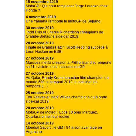
15 novembre 2019
MotoGP : Qui pour remplacer Jorge Lorenzo chez
Honda ?
4 novembre 2019
Une Yamaha remporte le motoGP de Sepang
30 octobre 2019
Todd Ellis et Charlie Richardson champions de
Grande-Bretagne side-car 2019
28 octobre 2019
Finale de Brands Hatch :Scott Redding succède à
Léon Haslam en BSB
27 octobre 2019
Marquez met la pression à Phillip Island et remporte
sa 11e victoire de la saison motoGP
27 octobre 2019
Au Qatar, Randy Krummenacher titré champion du
monde 600 supersport 2019, Lucas Mahias
remporte (…)
25 octobre 2019
Tim Reeves et Mark Wilkes champions du Monde
side-car 2019
20 octobre 2019
MotoGP de Motegi : Et de 10 pour Marquez,
Quartararo meilleur rookie
14 octobre 2019
Mondial Ssport : le GMT 94 a son avantage en
Argentine