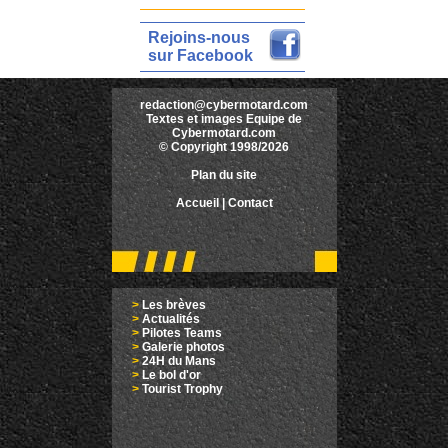
Rejoins-nous
sur Facebook
redaction@cybermotard.com
Textes et images Equipe de
Cybermotard.com
© Copyright 1998/2026
Plan du site
Accueil
|
Contact
>
Les brèves
>
Actualités
>
Pilotes Teams
>
Galerie photos
>
24H du Mans
>
Le bol d'or
>
Tourist Trophy