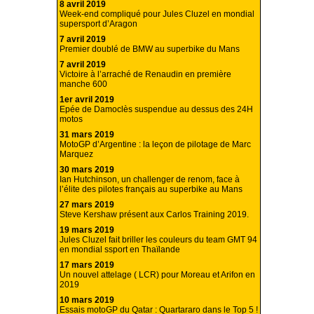
8 avril 2019
Week-end compliqué pour Jules Cluzel en mondial
supersport d’Aragon
7 avril 2019
Premier doublé de BMW au superbike du Mans
7 avril 2019
Victoire à l’arraché de Renaudin en première
manche 600
1er avril 2019
Epée de Damoclès suspendue au dessus des 24H
motos
31 mars 2019
MotoGP d’Argentine : la leçon de pilotage de Marc
Marquez
30 mars 2019
Ian Hutchinson, un challenger de renom, face à
l’élite des pilotes français au superbike au Mans
27 mars 2019
Steve Kershaw présent aux Carlos Training 2019.
19 mars 2019
Jules Cluzel fait briller les couleurs du team GMT 94
en mondial ssport en Thaïlande
17 mars 2019
Un nouvel attelage ( LCR) pour Moreau et Arifon en
2019
10 mars 2019
Essais motoGP du Qatar : Quartararo dans le Top 5 !