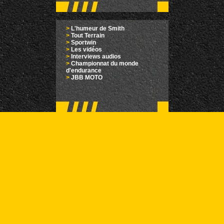
>
L'humeur de Smith
>
Tout Terrain
>
Sportwin
>
Les vidéos
>
Interviews audios
>
Championnat du monde
d'endurance
>
JBB MOTO