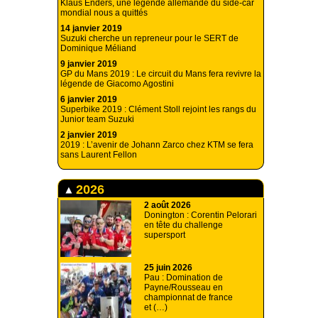
Klaus Enders, une légende allemande du side-car
mondial nous a quittés
14 janvier 2019
Suzuki cherche un repreneur pour le SERT de
Dominique Méliand
9 janvier 2019
GP du Mans 2019 : Le circuit du Mans fera revivre la
légende de Giacomo Agostini
6 janvier 2019
Superbike 2019 : Clément Stoll rejoint les rangs du
Junior team Suzuki
2 janvier 2019
2019 : L’avenir de Johann Zarco chez KTM se fera
sans Laurent Fellon
2026
2 août 2026
Donington : Corentin Pelorari
en tête du challenge
supersport
25 juin 2026
Pau : Domination de
Payne/Rousseau en
championnat de france
et (…)