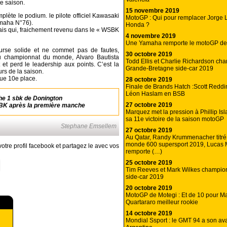
e saison.
15 novembre 2019
te le podium. le pilote officiel Kawasaki
MotoGP : Qui pour remplacer Jorge 
amaha N°76).
Honda ?
çais qui, fraichement revenu dans le « WSBK
4 novembre 2019
Une Yamaha remporte le motoGP d
urse solide et ne commet pas de fautes,
30 octobre 2019
au championnat du monde, Alvaro Bautista
Todd Ellis et Charlie Richardson ch
et perd le leadership aux points. C’est la
Grande-Bretagne side-car 2019
urs de la saison.
ue 10e place.
28 octobre 2019
Finale de Brands Hatch :Scott Redd
Léon Haslam en BSB
he 1 sbk de Donington
27 octobre 2019
BK après la première manche
Marquez met la pression à Phillip Is
sa 11e victoire de la saison motoGP
Stephane Emsellem
27 octobre 2019
Au Qatar, Randy Krummenacher titr
monde 600 supersport 2019, Lucas 
otre profil facebook et partagez le avec vos
remporte (…)
25 octobre 2019
Tim Reeves et Mark Wilkes champi
side-car 2019
20 octobre 2019
MotoGP de Motegi : Et de 10 pour M
Quartararo meilleur rookie
14 octobre 2019
Mondial Ssport : le GMT 94 a son av