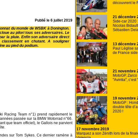
découvrent le F
21 décembre 
Publié le
6 juillet 2019
Side-car 2020 :
Nicolas Bidaul
ionnat du monde de WSBK à Donington.
Sébastien Dela
 cloue au pilori tous ses adversaires. Le
r la pluie. Enfin son adversaire direct
u classement en chutant. A souligner
13 décembre 
mine au pied du podium.
Paul Léglise s
de France side
21 novembre 
MotoGP, Zarco 
"Avintia", c’est 
19 novembre 
MotoGP : Honda
double tête d’a
2020 !
ki Racing Team n°1) prend rapidement le
es années passée sur la BMW Motorrad n°66.
nt que team officiel), le Gallois ne parvient
ête.
17 novembre 2019
Marquez a son Zénith lors de la fin
condes sur Tom Sykes. Ce dernier ramène à
Valencia