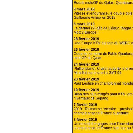
Essais motoGP du Qatar : Quartararo 
9 mars 2019
Vitesse et endurance, le double objec
Guillaume Antiga en 2019
6 mars 2019
Le dernier (?) défi de Cédric Tangre :
Moto2 Europe !
28 février 2019
Une Coupe KTM au sein du WERC e
26 février 2019
Coup de tonnerre de Fabio Quartara
motoGP du Qatar
24 février 2019
Phillip Island : Cluzel apporte le pr
Mondial supersport à GMT 94
23 février 2019
Paul Léglise en championnat mondia
10 février 2019
Bilan des plus mitigés pour KTM lors
hivernaux de Sepang
7 février 2019
2019 : Tecmas se recentre – provisoi
championnat de France superbike
3 février 2019
Un record d’engagés pour l’ouvertur
championnat de France side-car au