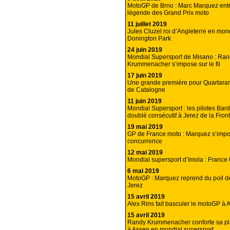
MotoGP de Brno : Marc Marquez entr
légende des Grand Prix moto
11 juillet 2019
Jules Cluzel roi d’Angleterre en mon
Donington Park
24 juin 2019
Mondial Supersport de Misano : Ra
Krummenacher s’impose sur le fil
17 juin 2019
Une grande première pour Quartara
de Catalogne
11 juin 2019
Mondial Supersport : les pilotes Bar
doublé consécutif à Jerez de la Front
19 mai 2019
GP de France moto : Marquez s’imp
concurrence
12 mai 2019
Mondial supersport d’Imola : France 
6 mai 2019
MotoGP : Marquez reprend du poil de
Jerez
15 avril 2019
Alex Rins fait basculer le motoGP à A
15 avril 2019
Randy Krummenacher conforte sa pl
à Assen en mondial supersport