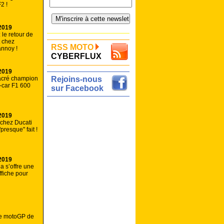
2 !
2019
 le retour de
t chez
RSS MOTO
nnoy !
CYBERFLUX
2019
acré champion
Rejoins-nous
-car F1 600
sur Facebook
2019
chez Ducati
"presque" fait !
2019
 s’offre une
ffiche pour
ale motoGP de