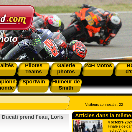
moto
alités
Pilotes
Galerie
24H Motos
B
Teams
photos
d'
pionnat
Sportwin
Humeur de
monde
Smith
Visiteurs connectés :
22
Articles dans la même
Ducati prend l’eau, Loris
4 octobre 202
Finale side-car
Ted et Vincent