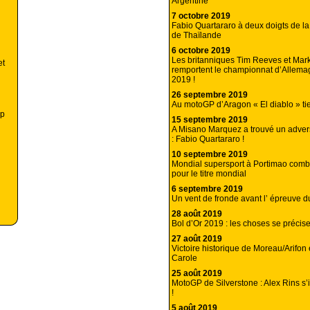
Argentine
7 octobre 2019
Fabio Quartararo à deux doigts de la
de Thaïlande
6 octobre 2019
Les britanniques Tim Reeves et Mar
et
remportent le championnat d’Allema
2019 !
26 septembre 2019
Au motoGP d’Aragon « El diablo » ti
ip
15 septembre 2019
A Misano Marquez a trouvé un adversa
: Fabio Quartararo !
10 septembre 2019
Mondial supersport à Portimao combat
pour le titre mondial
6 septembre 2019
Un vent de fronde avant l’ épreuve d
28 août 2019
Bol d’Or 2019 : les choses se précis
27 août 2019
Victoire historique de Moreau/Arifon 
Carole
25 août 2019
MotoGP de Silverstone : Alex Rins s’i
!
5 août 2019