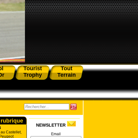
ol
Tourist
Tout
Or
Trophy
Terrain
 rubrique
NEWSLETTER
4
 au Castellet,
Email
 Peugeot