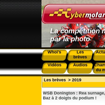
La compétition 
par la photo
Whoi's
Les
Actu
brèves
Vidéos
Audios
Cham
du 
Les brèves
>
2019
WSB Donington : Rea surnage, 
Baz à 2 doigts du podium !