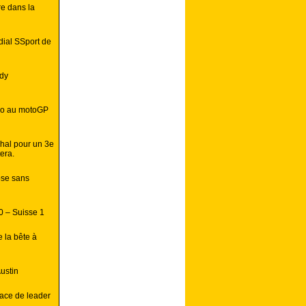
e dans la
dial SSport de
ndy
ro au motoGP
dhal pour un 3e
era.
ose sans
0 – Suisse 1
 la bête à
ustin
ace de leader