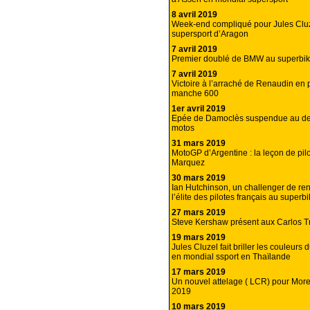
8 avril 2019
Week-end compliqué pour Jules Clu
supersport d’Aragon
7 avril 2019
Premier doublé de BMW au superbi
7 avril 2019
Victoire à l’arraché de Renaudin en
manche 600
1er avril 2019
Epée de Damoclès suspendue au d
motos
31 mars 2019
MotoGP d’Argentine : la leçon de pi
Marquez
30 mars 2019
Ian Hutchinson, un challenger de re
l’élite des pilotes français au super
27 mars 2019
Steve Kershaw présent aux Carlos T
19 mars 2019
Jules Cluzel fait briller les couleur
en mondial ssport en Thaïlande
17 mars 2019
Un nouvel attelage ( LCR) pour More
2019
10 mars 2019