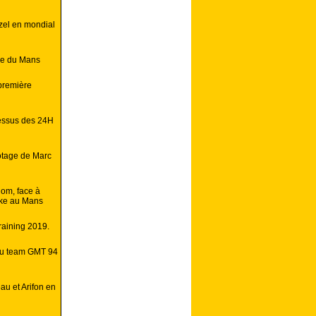
zel en mondial
ke du Mans
 première
essus des 24H
lotage de Marc
nom, face à
bike au Mans
raining 2019.
s du team GMT 94
au et Arifon en