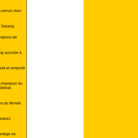
Lorenzo chez
e Sepang
ampions de
ing succède à
land et remporte
é champion du
Mahias
ons du Monde
arquez,
antage en