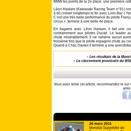
BMW les points de la 2e place. une première cett
Léon Haslam (Kawasaki Racing Team n°91) complè
a dû croiser longtemps le fer avec Loris Baz ( Y
C’est une très belle performance du pilote Fran
circus », termine à une belle 4e place.
En bagarre avec Léon Haslam, il fait une co
contrairement aux pilotes Ducati. Le leader 
chute misérablement. Il ne ramène aucun point 
troisième fois que le pilote espagnol chute au co
Quand à Chaz Davies il termine a une anecdotiq
–
Les résultats de la Manc
–
Le classement provisoire du WS
Vous avez aimé cet article, recommandez le sur v
amis
A lire aussi
26 mars 2011
Mondial Superbike de