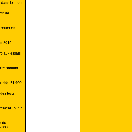
dans le Top 5 !
tif de
 rouler en
n 2019 !
ro aux essais
emier podium
l side F1 600
 des tests
rement - sur la
e du
 Mans