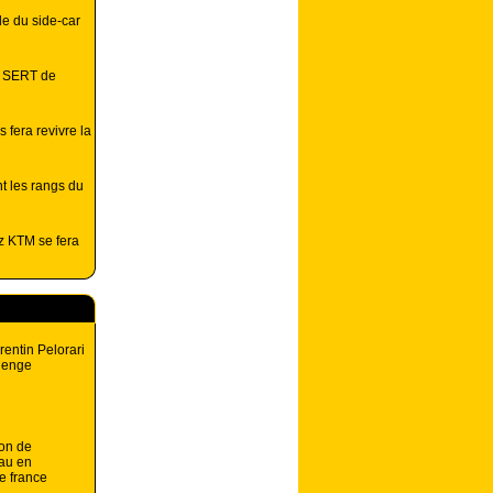
e du side-car
e SERT de
 fera revivre la
nt les rangs du
z KTM se fera
rentin Pelorari
llenge
on de
au en
e france