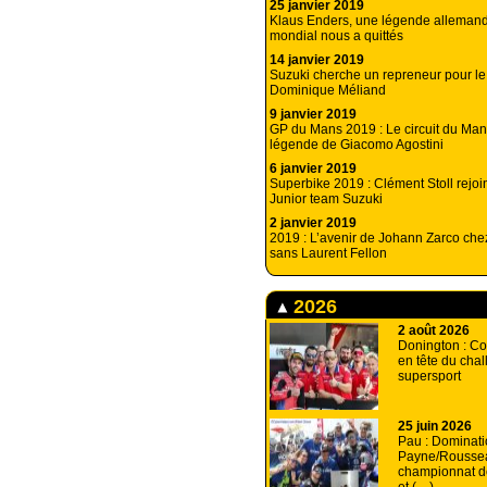
25 janvier 2019
Klaus Enders, une légende allemand
mondial nous a quittés
14 janvier 2019
Suzuki cherche un repreneur pour l
Dominique Méliand
9 janvier 2019
GP du Mans 2019 : Le circuit du Mans
légende de Giacomo Agostini
6 janvier 2019
Superbike 2019 : Clément Stoll rejoi
Junior team Suzuki
2 janvier 2019
2019 : L’avenir de Johann Zarco che
sans Laurent Fellon
2026
2 août 2026
Donington : Co
en tête du cha
supersport
25 juin 2026
Pau : Dominati
Payne/Rousse
championnat d