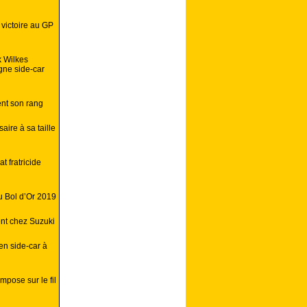
 victoire au GP
k Wilkes
gne side-car
ent son rang
ire à sa taille
 fratricide
u Bol d’Or 2019
ent chez Suzuki
en side-car à
mpose sur le fil