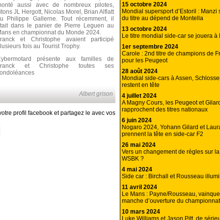
15 octobre 2024
onté aussi avec de nombreux pilotes,
Mondial supersport d’Estoril : Manzi
itons JL Hergott, Nicolas Morel, Brian Alflatt
du titre au dépend de Montella
u Philippe Gallerne. Tout récemment, il
tait dans le panier de Pierre Leguen au
13 octobre 2024
ans en championnat du Monde 2024.
Le titre mondial side-car se jouera à E
ranck et Christophe avaient participé
lusieurs fois au Tourist Trophy.
1er septembre 2024
Carole : 2nd titre de champions de F
ybermotard présente aux familles de
pour les Peugeot
Franck et Christophe toutes ses
28 août 2024
ondoléances
Mondial side-cars à Assen, Schlosse
restent en tête
Albert grison
4 juillet 2024
A Magny Cours, les Peugeot et Gilar
rapprochent des titres nationaux
otre profil facebook et partagez le avec vos
6 juin 2024
Nogaro 2024, Yohann Gilard et Laur
prennent la tête en side-car F2
26 mai 2024
Vers un changement de règles sur la
WSBK ?
4 mai 2024
Side car : Birchall et Rousseau illu
11 avril 2024
Le Mans : Payne/Rousseau, vainqueu
manche d’ouverture du championnat 
10 mars 2024
Luke Williams et Jason Pitt, de série