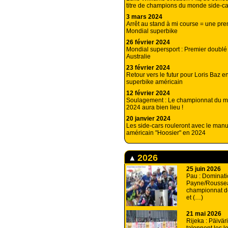
titre de champions du monde side-ca
3 mars 2024
Arrêt au stand à mi course = une pr
Mondial superbike
26 février 2024
Mondial supersport : Premier doublé
Australie
23 février 2024
Retour vers le futur pour Loris Baz 
superbike américain
12 février 2024
Soulagement : Le championnat du m
2024 aura bien lieu !
20 janvier 2024
Les side-cars rouleront avec le manu
américain "Hoosier" en 2024
2026
25 juin 2026
Pau : Dominati
Payne/Rousse
championnat d
et (…)
21 mai 2026
Rijeka : Päiväri