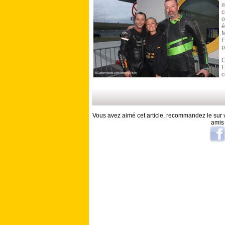
m
c
o
é
M
F
p
C
c
Vous avez aimé cet article, recommandez le sur v
amis