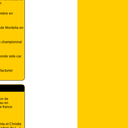
r.
emière en
 de Montella en
en championnat
onde side-car
facturier
on de
au en
e france
nta et Christie