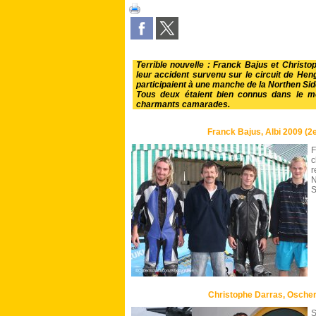
Terrible nouvelle : Franck Bajus et Christ
leur accident survenu sur le circuit de Heng
participaient à une manche de la Northen Si
Tous deux étaient bien connus dans le mo
charmants camarades.
Franck Bajus, Albi 2009 (2e
F
c
r
N
S
Christophe Darras, Oschers
S