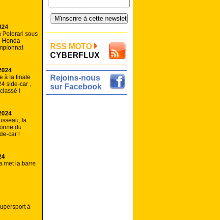
024
n Pelorari sous
e Honda
RSS MOTO
mpionnat
CYBERFLUX
2024
 à la finale
Rejoins-nous
4 side-car ,
sur Facebook
lassé !
2024
usseau, la
onne du
e-car !
24
a met la barre
upersport à