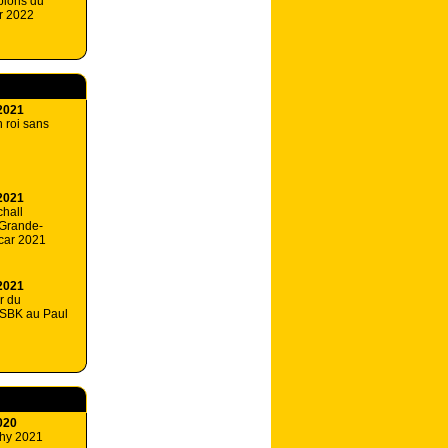
ions du
r 2022
2021
 roi sans
2021
chall
Grande-
car 2021
2021
r du
SBK au Paul
020
phy 2021