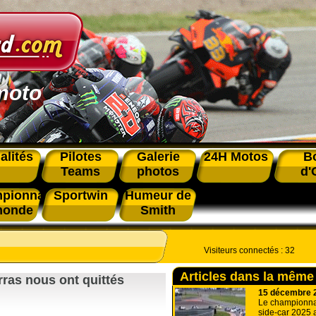
moto
alités
Pilotes
Galerie
24H Motos
B
Teams
photos
d'
pionnat
Sportwin
Humeur de
monde
Smith
Visiteurs connectés :
32
Articles dans la même
ras nous ont quittés
15 décembre 
Le championn
side-car 2025 