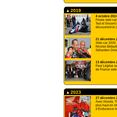
2019
4 octobre 202
Finale side-car
Ted et Vincent
découvrent le 
21 décembre 
Side-car 2020 :
Nicolas Bidaul
Sébastien Dela
13 décembre 
Paul Léglise s
de France side
2023
27 décembre 
Avec Honda, T
plus haut en 
d’Endurance m