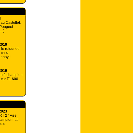
4
 au Castellet,
 Peugeot
(…)
2019
 le retour de
t chez
nnoy !
2019
acré champion
-car F1 600
2023
RT 27 vise
championnat
oto