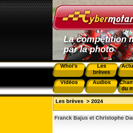
La compétition 
par la photo
Whoi's
Les
Actu
brèves
Vidéos
Audios
Cham
du 
Les brèves
>
2024
Franck Bajus et Christophe Dar