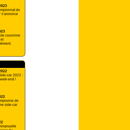
2023
ampionnat du
r s’annonce
023
ble couronne
 et
lément.
2022
ide-car 2023 :
week-end !
022
ampionne de
ne side-car
22
Emmanuelle