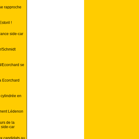
 se rapproche
storil !
rance side-car
r/Schmidt
d/Ecorchard se
a Ecorchard
 cylindrée en
minent Lédenon
rs de la
side-car
ux candidats au