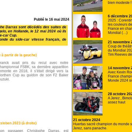
bien modeste !
6 décembre 2
Publié le
16 mai 2024
2025 : Corenti
les couleurs d
ophe Darras sont décédés des suites de
France en cha
elo, en Hollande, le 12 mai 2024 où ils
Mondial (…)
de-car Cup.
nde du side-car vitesse français, de
21 novembre 
Coup de théâtre
du Mondial 202
Tim Reeves déc
 à partir de la gauche)
ranck avait pris du recul avec notre
hampionnat FSBK, sa dernière apparition
14 novembre 
emonte en 2018, il s’était dirigé vers la
Avec Kevin Ro
orthen Cup au guidon de son F2 Baker
France champi
uzuki.
Monde 2024 sid
28 octobre 20
A Jerez , Bimot
assez haut
21 octobre 2024
leben 2023 (à droite)
Huertas sacré champion du monde s
Jerez, sans panache.
on passager, Christophe Darras, est