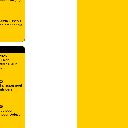
leaders du (…)
jamin Luneau
de prennent la
2025
 Kévin
us de leur
025 !
25
ial supersport
outsiders
25
ique pour
e pour Debise