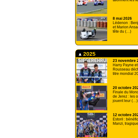
talonnent les 
8 mai 2026
Lédenon : Ben
et Marion Ansa
tête du (…)
2025
23 novembre 
Harry Payne et
Rousseau déch
titre mondial 2
20 octobre 20
Finale du Mond
de Jerez : les 
jouent leur (…)
12 octobre 20
Estoril : bénéf
Manzi, tragiqu