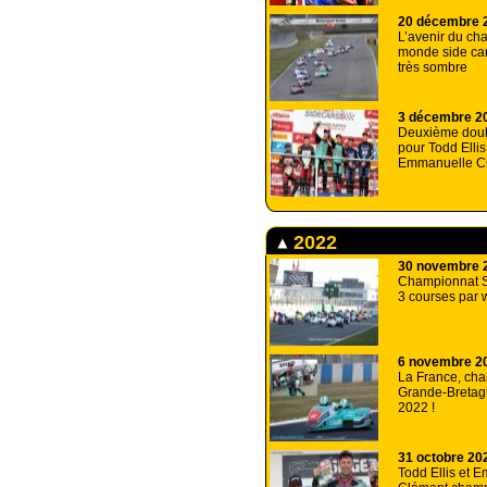
20 décembre 
L’avenir du ch
monde side ca
très sombre
3 décembre 2
Deuxième dou
pour Todd Ellis
Emmanuelle C
2022
30 novembre 
Championnat S
3 courses par 
6 novembre 2
La France, ch
Grande-Bretag
2022 !
31 octobre 20
Todd Ellis et 