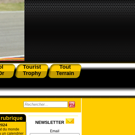
ol
Tourist
Tout
Or
Trophy
Terrain
 rubrique
NEWSLETTER
2024
at du monde
Email
a un calendrier