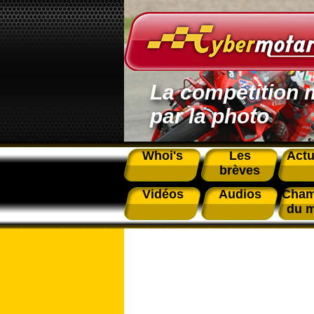
La compétition 
par la photo
Whoi's
Les
Actu
brèves
Vidéos
Audios
Cham
du 