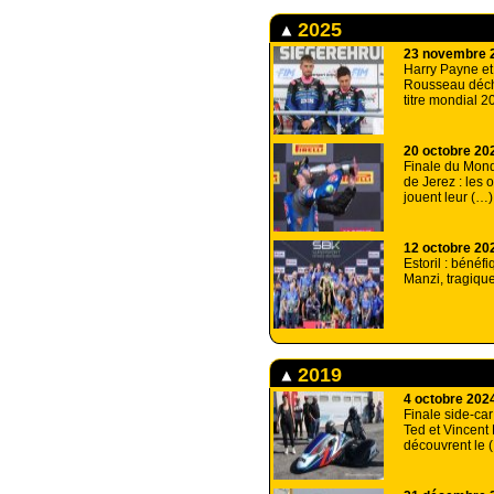
2025
23 novembre 
Harry Payne et
Rousseau déch
titre mondial 2
20 octobre 20
Finale du Mond
de Jerez : les 
jouent leur (…)
12 octobre 20
Estoril : bénéf
Manzi, tragiqu
2019
4 octobre 202
Finale side-car
Ted et Vincent
découvrent le 