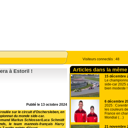
Visiteurs connectés :
48
Articles dans la même
era à Estoril !
15 décembre 
Le championn
side-car 2025 
bien modeste !
6 décembre 2
Publié le
13 octobre 2024
2025 : Corenti
les couleurs d
roulée sur le circuit d’Oschersleben, en
France en cha
pionnat du monde side-car.
Mondial (…)
allemand Markus Schlosser/Luca Schmidt
nds, le team mannois-français Harry
21 novembre 