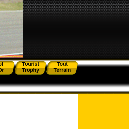
ol
Tourist
Tout
Or
Trophy
Terrain