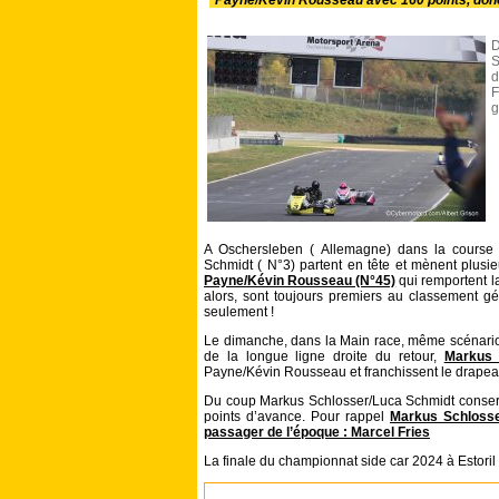
Payne/Kévin Rousseau avec 160 points, donc 
D
S
d
F
g
A Oschersleben ( Allemagne) dans la course 
Schmidt ( N°3) partent en tête et mènent plusi
Payne/Kévin Rousseau (N°45)
qui remportent l
alors, sont toujours premiers au classement gé
seulement !
Le dimanche, dans la Main race, même scénario !
de la longue ligne droite du retour,
Markus 
Payne/Kévin Rousseau et franchissent le drapeau
Du coup Markus Schlosser/Luca Schmidt conserve
points d’avance. Pour rappel
Markus Schlosser
passager de l’époque : Marcel Fries
La finale du championnat side car 2024 à Estoril