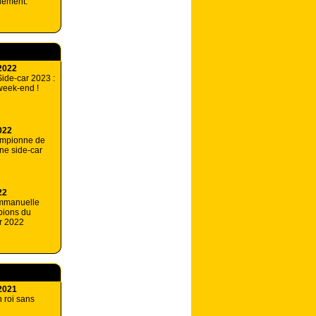
lément.
2022
ide-car 2023 :
week-end !
022
ampionne de
ne side-car
22
Emmanuelle
ions du
r 2022
2021
 roi sans