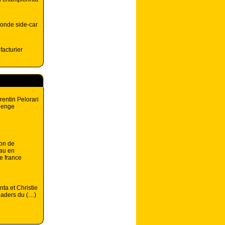
onde side-car
facturier
rentin Pelorari
llenge
on de
au en
e france
nta et Christie
leaders du (…)