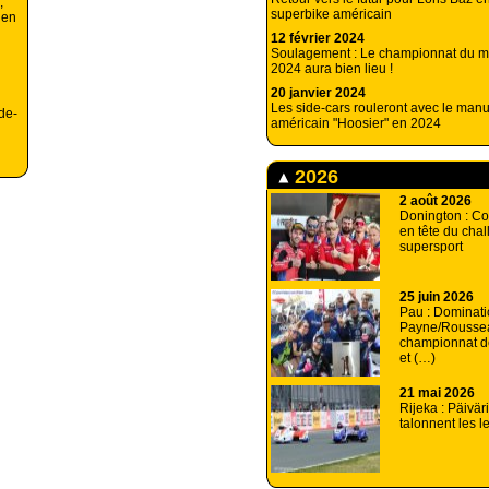
,
superbike américain
 en
12 février 2024
Soulagement : Le championnat du m
2024 aura bien lieu !
20 janvier 2024
Les side-cars rouleront avec le manu
de-
américain "Hoosier" en 2024
2026
2 août 2026
Donington : Co
en tête du cha
supersport
25 juin 2026
Pau : Dominati
Payne/Rousse
championnat d
et (…)
21 mai 2026
Rijeka : Päiväri
talonnent les 