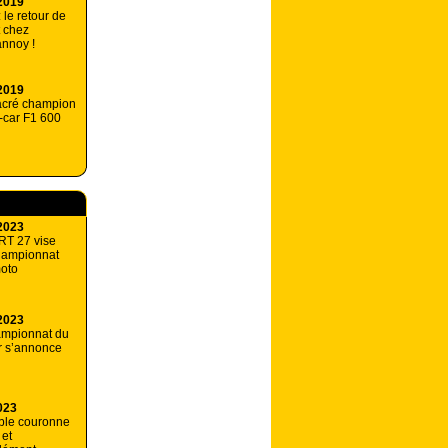
2019
 le retour de
t chez
nnoy !
2019
acré champion
-car F1 600
2023
RT 27 vise
championnat
oto
2023
ampionnat du
r s’annonce
023
ble couronne
 et