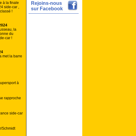
 à la finale
Rejoins-nous
4 side-car ,
sur Facebook
lassé !
2024
usseau, la
onne du
e-car !
24
a met la barre
upersport à
 se rapproche
rance side-car
r/Schmidt