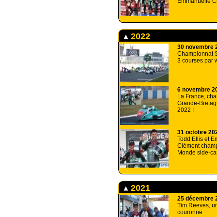
Emmanuelle C
2022
30 novembre 
Championnat S
3 courses par 
6 novembre 2
La France, ch
Grande-Bretag
2022 !
31 octobre 20
Todd Ellis et 
Clément champ
Monde side-ca
2021
25 décembre 
Tim Reeves, un
couronne