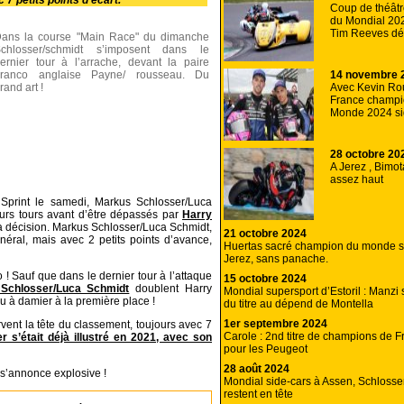
7 petits points d’écart.
Coup de théâtre
du Mondial 202
Tim Reeves déc
ans la course "Main Race" du dimanche
chlosser/schmidt s’imposent dans le
ernier tour à l’arrache, devant la paire
14 novembre 
ranco anglaise Payne/ rousseau. Du
Avec Kevin Ro
rand art !
France champi
Monde 2024 sid
28 octobre 20
A Jerez , Bimot
assez haut
Sprint le samedi, Markus Schlosser/Luca
eurs tours avant d’être dépassés par
Harry
a décision. Markus Schlosser/Luca Schmidt,
21 octobre 2024
néral, mais avec 2 petits points d’avance,
Huertas sacré champion du monde s
Jerez, sans panache.
 Sauf que dans le dernier tour à l’attaque
15 octobre 2024
Schlosser/Luca Schmidt
doublent Harry
Mondial supersport d’Estoril : Manzi
 à damier à la première place !
du titre au dépend de Montella
1er septembre 2024
nt la tête du classement, toujours avec 7
Carole : 2nd titre de champions de F
 s’était déjà illustré en 2021, avec son
pour les Peugeot
28 août 2024
 s’annonce explosive !
Mondial side-cars à Assen, Schlosse
restent en tête