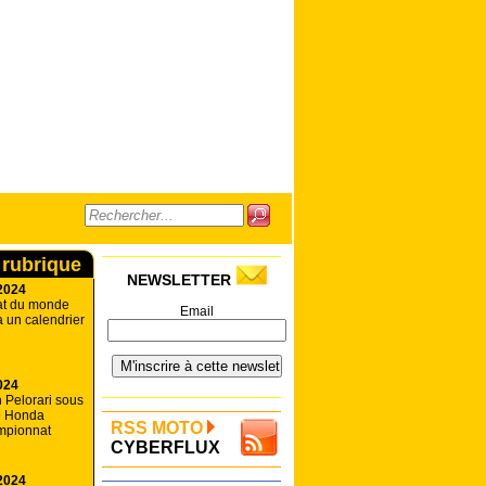
 rubrique
NEWSLETTER
2024
at du monde
Email
a un calendrier
024
n Pelorari sous
e Honda
RSS MOTO
mpionnat
CYBERFLUX
2024