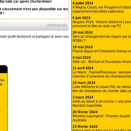
al side car après Oscherleben
4 juillet 2024
A Magny Cours, les Peugeot et Gilar
 classement n’est pas disponible sur les
rapprochent des titres nationaux
M !
6 juin 2024
Nogaro 2024, Yohann Gilard et Laur
Albert grison
prennent la tête en side-car F2
26 mai 2024
Vers un changement de règles sur la
otre profil facebook et partagez le avec vos
WSBK ?
16 mai 2024
Franck Bajus et Christophe Darras no
4 mai 2024
Side car : Birchall et Rousseau illu
11 avril 2024
Le Mans : Payne/Rousseau, vainqueu
manche d’ouverture du championnat 
ères
10 mars 2024
ar
Luke Williams et Jason Pitt, de série
titre de champions du monde side-ca
3 mars 2024
Arrêt au stand à mi course = une pr
Mondial superbike
-
26 février 2024
Mondial supersport : Premier doublé
Australie
23 février 2024
Retour vers le futur pour Loris Baz 