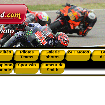
moto
alités
Pilotes
Galerie
24H Motos
B
Teams
photos
d'
pionnat
Sportwin
Humeur de
monde
Smith