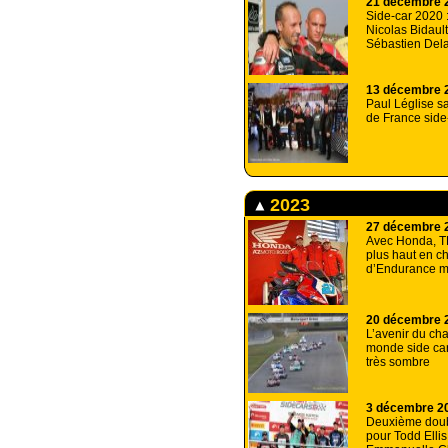
21 décembre 
Side-car 2020 :
Nicolas Bidaul
Sébastien Dela
13 décembre 
Paul Léglise s
de France side
2023
27 décembre 
Avec Honda, T
plus haut en 
d’Endurance m
20 décembre 
L’avenir du ch
monde side ca
très sombre
3 décembre 2
Deuxième dou
pour Todd Ellis