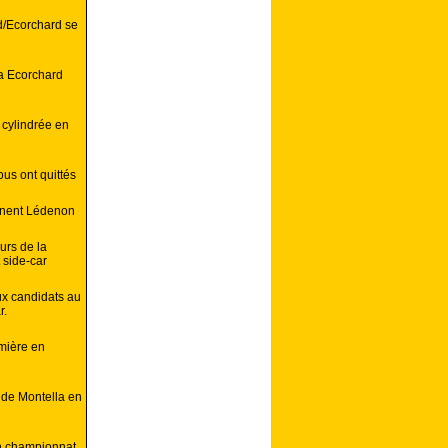
d/Ecorchard se
a Ecorchard
 cylindrée en
us ont quittés
minent Lédenon
rs de la
side-car
ux candidats au
r.
emière en
 de Montella en
en championnat