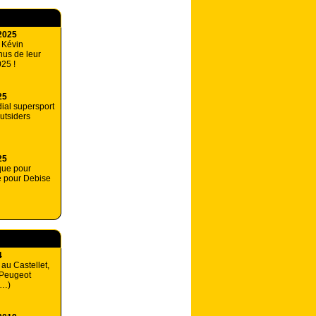
2025
 Kévin
us de leur
025 !
25
ial supersport
outsiders
25
ique pour
e pour Debise
4
 au Castellet,
 Peugeot
(…)