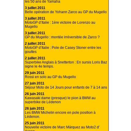
les 50 ans de Yamaha
3 juillet 2011
Belle opération de Yohann Zarco au GP du Mugello
3 juillet 2011
MotoGP d’Italie : 1ère victoire de Lorenzo au
Mugello
3 juillet 2011
GP du Mugello : montée irréversible de Zarco ?
2 juillet 2011
MotoGP d’Italie : Pole de Casey Stoner entre les
gouttes
2 juillet 2011
Superbike Anglais à Snetterton : En sursis Loris Baz
signe le 4e temps.
29 juin 2011
Rossi en solo au GP du Mugello
27 juin 2011
Séjour Moto de 14 Jours pour enfants de 7 à 14 ans
26 juin 2011
Kawasaki dame (presque) le pion à BMW au
superbike de Lédenon
26 juin 2011
Les BMW Michelin encore en pole position à
Lédenon.
25 juin 2011
Nouvelle victoire de Marc Márquez au Moto2 d’