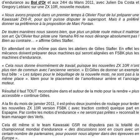
d’endurance au
Bol d’Or
et aux 24H du Mans 2011, avec Julien Da Costa et
Gregory Leblanc sur une ZX 10R, nouvelle mouture.
« Nous avons proposé dans un premier temps à Olivier Four de lui préparer une
Kawasaki ZX6-R, pour qu’il puisse disputer le supersport. Mais il a préféré
donner sa préférence à la proposition de Marc Fontan.
De toutes manières nous savons bien, que plus un pilote roule mieux il maitrise
son art. Qu’Olivier four pilote une Yamaha R6 ne nous dérange absolument pas !
Bien au contraire… »
affirme Gilles Stafler.
En attendant on ne chôme pas dans les ateliers de Gilles Stafler. En effet les
mécanos doivent préparer deux machines qui seront alignées en FSBK plus les
machines d’endurance.
« Cela nous donne énormément de travail, puisque les nouvelles ZX 10R n’ont
plus rien de commun avec l’ancienne version. »
Et Gilles de donner un exemple
tout bête :
« Les tulipes pour le béquillage de la nouvelle moto, ne sont pas à la
même place »
. Idem pour le placement de l’amortisseur arrière et l’ancrage
moteur.
Résultat il faut TOUT reconstruire dans et autour de la moto pour la rendre
« plus
accessible »
continue Gilles.
A la fin du mois de janvier 2011, il est prévu deux journées de roulage pour tester
les nouvelles ZX 10R version FSBK ( avec traction control) quelque part en
Espagne. Par contre les motos d’endurance
« ne seront pas prêtes »
reconnaît le
team manager des Verts.
Cela dit même si le team Kawasaki GSR ne disputera pas la totalité du
championnat mondial d’endurance
« des discussions sont en cours avec un
certain nombre de partenaires, pour pouvoir nous aligner dans des épreuves en
Europe »
.