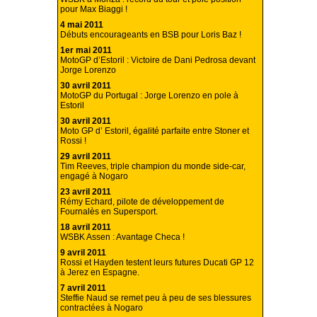
pour Max Biaggi !
4 mai 2011
Débuts encourageants en BSB pour Loris Baz !
1er mai 2011
MotoGP d’Estoril : Victoire de Dani Pedrosa devant
Jorge Lorenzo
30 avril 2011
MotoGP du Portugal : Jorge Lorenzo en pole à
Estoril
30 avril 2011
Moto GP d’ Estoril, égalité parfaite entre Stoner et
Rossi !
29 avril 2011
Tim Reeves, triple champion du monde side-car,
engagé à Nogaro
23 avril 2011
Rémy Echard, pilote de développement de
Fournalès en Supersport.
18 avril 2011
WSBK Assen : Avantage Checa !
9 avril 2011
Rossi et Hayden testent leurs futures Ducati GP 12
à Jerez en Espagne.
7 avril 2011
Steffie Naud se remet peu à peu de ses blessures
contractées à Nogaro