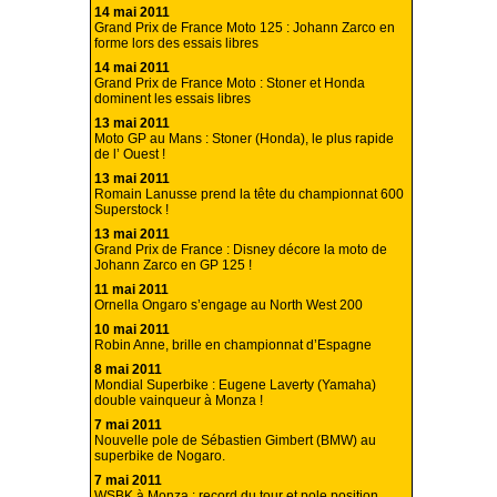
14 mai 2011
Grand Prix de France Moto 125 : Johann Zarco en
forme lors des essais libres
14 mai 2011
Grand Prix de France Moto : Stoner et Honda
dominent les essais libres
13 mai 2011
Moto GP au Mans : Stoner (Honda), le plus rapide
de l’ Ouest !
13 mai 2011
Romain Lanusse prend la tête du championnat 600
Superstock !
13 mai 2011
Grand Prix de France : Disney décore la moto de
Johann Zarco en GP 125 !
11 mai 2011
Ornella Ongaro s’engage au North West 200
10 mai 2011
Robin Anne, brille en championnat d’Espagne
8 mai 2011
Mondial Superbike : Eugene Laverty (Yamaha)
double vainqueur à Monza !
7 mai 2011
Nouvelle pole de Sébastien Gimbert (BMW) au
superbike de Nogaro.
7 mai 2011
WSBK à Monza : record du tour et pole position