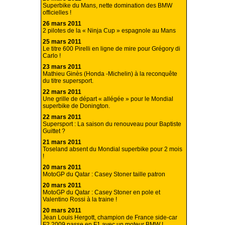
Superbike du Mans, nette domination des BMW
officielles !
26 mars 2011
2 pilotes de la « Ninja Cup » espagnole au Mans
25 mars 2011
Le titre 600 Pirelli en ligne de mire pour Grégory di
Carlo !
23 mars 2011
Mathieu Ginès (Honda -Michelin) à la reconquête
du titre supersport.
22 mars 2011
Une grille de départ « allégée » pour le Mondial
superbike de Donington.
22 mars 2011
Supersport : La saison du renouveau pour Baptiste
Guittet ?
21 mars 2011
Toseland absent du Mondial superbike pour 2 mois
!
20 mars 2011
MotoGP du Qatar : Casey Stoner taille patron
20 mars 2011
MotoGP du Qatar : Casey Stoner en pole et
Valentino Rossi à la traine !
20 mars 2011
Jean Louis Hergott, champion de France side-car
F2 2009 passe en F1 avec un moteur BMW !