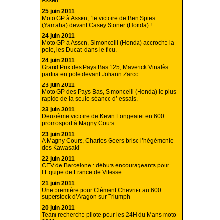
Assen
25 juin 2011
Moto GP à Assen, 1e victoire de Ben Spies
(Yamaha) devant Casey Stoner (Honda) !
24 juin 2011
Moto GP à Assen, Simoncelli (Honda) accroche la
pole, les Ducati dans le flou.
24 juin 2011
Grand Prix des Pays Bas 125, Maverick Vinalès
partira en pole devant Johann Zarco.
23 juin 2011
Moto GP des Pays Bas, Simoncelli (Honda) le plus
rapide de la seule séance d’ essais.
23 juin 2011
Deuxième victoire de Kevin Longearet en 600
promosport à Magny Cours
23 juin 2011
A Magny Cours, Charles Geers brise l’hégémonie
des Kawasaki
22 juin 2011
CEV de Barcelone : débuts encourageants pour
l’Equipe de France de Vitesse
21 juin 2011
Une première pour Clément Chevrier au 600
superstock d’Aragon sur Triumph
20 juin 2011
Team recherche pilote pour les 24H du Mans moto