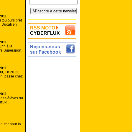
2011
 toujours prêt
fi Ducati en
RSS MOTO
CYBERFLUX
2011
rin à la
Rejoins-nous
tre Supersport
sur Facebook
2011
00, En 2012,
ni passe chez
2011
 des élèves du
zuki .
e-car pour la