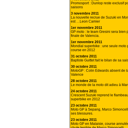
Promosport : Dunlop reste exclusif p
saisons
3 novembre 2011
La nouvelle recrue de Suzuki en Mon
est …Leon Camier
1er novembre 2011
GP moto : le team Gresini sera bien p
finale de Valencia.
1er novembre 2011
Mondial superbike : une seule moto 
course en 2012
31 octobre 2011
Baptiste Guittet fait le bilan de sa sa
30 octobre 2011
MotoGP : Colin Edwards absent de la
Valence
28 octobre 2011
Le monde de la moto dit adieu à Mar
24 octobre 2011
Crescent Suzuki reprend le flambea
superbike en 2012
23 octobre 2011
Moto GP à Sepang, Marco Simoncell
ses blessures.
23 octobre 2011
Moto GP en Malaisie, course annulé
chute terrible de Marco Simoncelli.