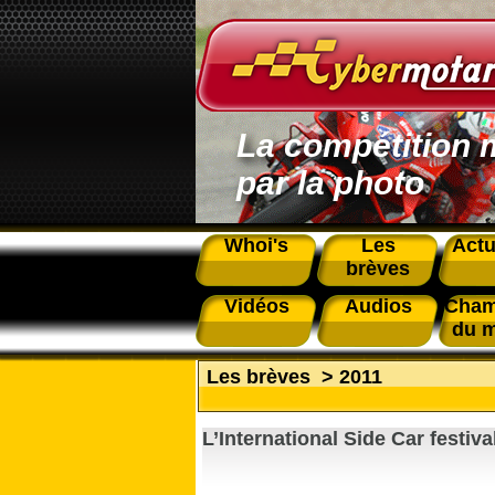
La compétition 
par la photo
Whoi's
Les
Actu
brèves
Vidéos
Audios
Cham
du 
Les brèves
>
2011
L’International Side Car festiva