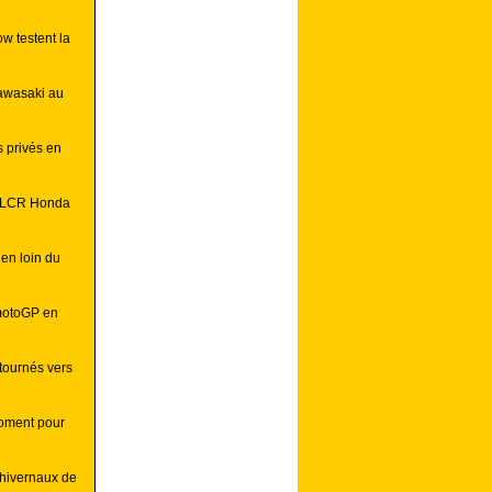
w testent la
Kawasaki au
s privés en
z LCR Honda
en loin du
 motoGP en
tournés vers
moment pour
 hivernaux de