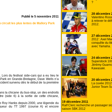
?
28 décembre 
Publié le
5 novembre 2011
Valentino Rossi
à relever le dé
circuit les plus lentes de Mallory Park
2012.
27 décembre 
2012 : Axel Mau
conquête du ti
avec Yamaha.
24 décembre 
Superstock 10
Jérémy Guarno
Kawasaki.
 Lors du festival side-cars qui a eu lieu le
 Park en Grande-Bretagne, Dave Wells n’a
20 décembre 
ccident survenu dès le début de la première
La cuvée 2012
Junior Team Su
ans la chicane du bus-stop, un des endroits
tre (side 6) à la sortie de cette chicane,
19 décembre 2011
 de Roy Hanks depuis 2000, une légende du
Ralf Clerc recherche un passager sid
nqueur du TT 1997 (course A) et encore
saison SBK 2012