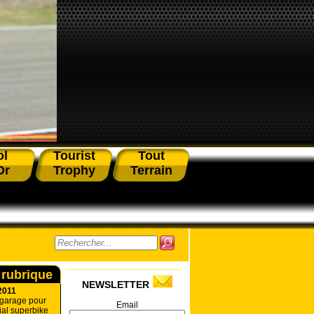
ol
Tourist
Tout
Or
Trophy
Terrain
 rubrique
NEWSLETTER
2011
 garage pour
Email
al superbike