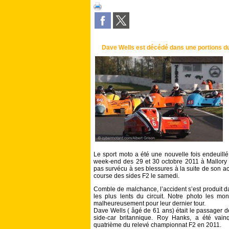
Dave Wells est décédé dans une portions du 
Le sport moto a été une nouvelle fois endeuillé.
week-end des 29 et 30 octobre 2011 à Mallory
pas survécu à ses blessures à la suite de son a
course des sides F2 le samedi.
Comble de malchance, l’accident s’est produit d
les plus lents du circuit. Notre photo les mon
malheureusement pour leur dernier tour.
Dave Wells ( âgé de 61 ans) était le passager
side-car britannique. Roy Hanks, a été vai
quatrième du relevé championnat F2 en 2011.