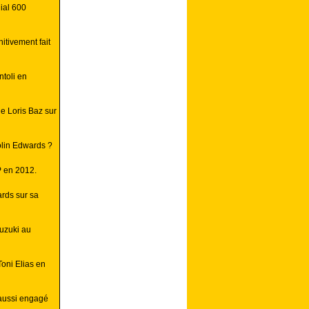
ial 600
itivement fait
toli en
e Loris Baz sur
lin Edwards ?
P en 2012.
ards sur sa
uzuki au
Toni Elias en
 aussi engagé