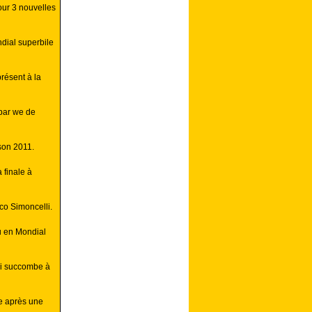
our 3 nouvelles
dial superbile
résent à la
par we de
ison 2011.
 finale à
co Simoncelli.
u en Mondial
i succombe à
e après une