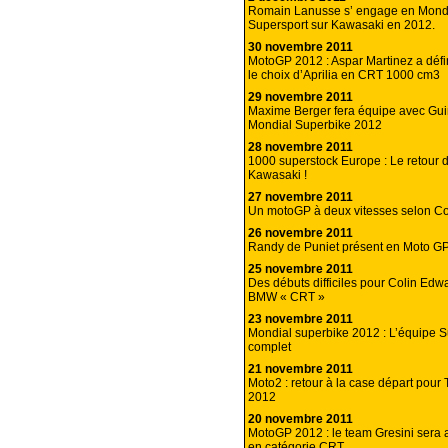
Romain Lanusse s’ engage en Mond
Supersport sur Kawasaki en 2012.
30 novembre 2011
MotoGP 2012 : Aspar Martinez a défin
le choix d’Aprilia en CRT 1000 cm3
29 novembre 2011
Maxime Berger fera équipe avec Guin
Mondial Superbike 2012
28 novembre 2011
1000 superstock Europe : Le retour d
Kawasaki !
27 novembre 2011
Un motoGP à deux vitesses selon Co
26 novembre 2011
Randy de Puniet présent en Moto G
25 novembre 2011
Des débuts difficiles pour Colin Edw
BMW « CRT »
23 novembre 2011
Mondial superbike 2012 : L’équipe S
complet
21 novembre 2011
Moto2 : retour à la case départ pour 
2012
20 novembre 2011
MotoGP 2012 : le team Gresini sera
en catégorie CRT