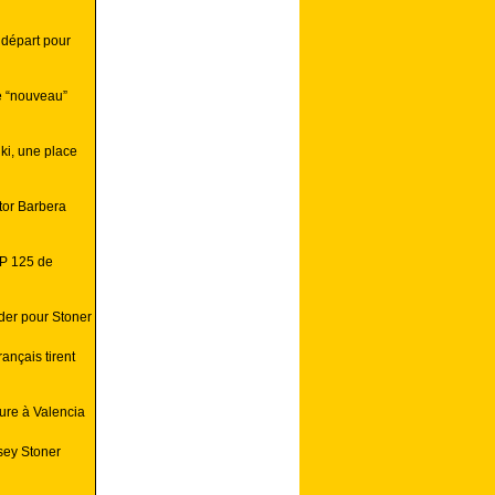
 départ pour
e “nouveau”
ki, une place
tor Barbera
GP 125 de
der pour Stoner
ançais tirent
eure à Valencia
sey Stoner