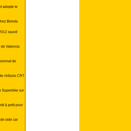
t adopte le
chez Bimota
 2012 sauvé
t de Valencia
pionnat de
 de châssis CRT
 Superbike sur
it à petit pour
de side car