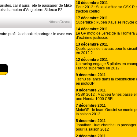
18 décembre 2011
istes, car il aussi été le passager de Mike
Pour 2012 : Suzuki affute sa GSX-R e
2 fois champion d’Angleterre Sidecar F2.
traction control
17 décembre 2011
Albert Grison
Superbike : Ruben Xaus se recycle 
14 décembre 2011
Le GP moto de Jerez de la Frontera
otre profil facebook et partagez le avec vos
d’extrême justesse.
13 décembre 2011
Quels types de travaux pour le circui
en 2012 ?
12 décembre 2011
Up racing engage 5 pilotes en cham
France superbike en 2012 !
9 décembre 2011
Tech3 se lance dans la construction
en motoGP
8 décembre 2011
FSBK 2012 : Mathieu Ginès passe en
une Honda 1000 CBR.
7 décembre 2011
MotoGP : le team Gresini se monte pet
la saison 2012
5 décembre 2011
Jonathan Huet cherche un passager 
pour la saison 2012
2 décembre 2011