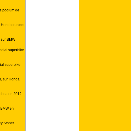
ue podium de
 Honda trustent
e sur BMW
ndial superbike
al superbike
e, sur Honda
Althea en 2012
o BMW en
ey Stoner
!