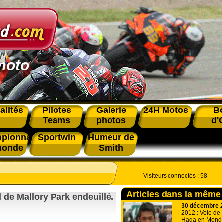
moto
alités
Pilotes
Galerie
24H Motos
B
Teams
photos
d'
pionnat
Sportwin
Humeur de
monde
Smith
Visiteurs connectés :
58
Articles dans la même
l de Mallory Park endeuillé.
30 décembre 
2012 : Voie de
Haga en Mondi