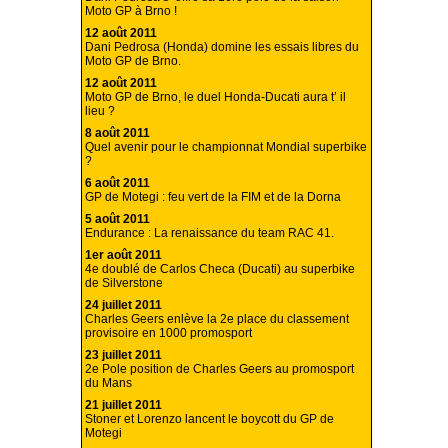
Moto GP à Brno !
12 août 2011
Dani Pedrosa (Honda) domine les essais libres du
Moto GP de Brno.
12 août 2011
Moto GP de Brno, le duel Honda-Ducati aura t’ il
lieu ?
8 août 2011
Quel avenir pour le championnat Mondial superbike
?
6 août 2011
GP de Motegi : feu vert de la FIM et de la Dorna
5 août 2011
Endurance : La renaissance du team RAC 41.
1er août 2011
4e doublé de Carlos Checa (Ducati) au superbike
de Silverstone
24 juillet 2011
Charles Geers enlève la 2e place du classement
provisoire en 1000 promosport
23 juillet 2011
2e Pole position de Charles Geers au promosport
du Mans
21 juillet 2011
Stoner et Lorenzo lancent le boycott du GP de
Motegi