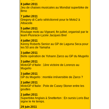
8 juillet 2011
Jeu de chaises musicales au Mondial superbike de
Brno
7 juillet 2011
Gregory di Carlo séléctionné pour le Moto2 à
Albacete.
5 juillet 2011
Roulage moto au Vigeant, fin juillet, organisé par le
team Plusrace-Lycée Jacques Brel
4 juillet 2011
Kenny Roberts Senior au GP de Laguna Seca pour
les 50 ans de Yamaha
3 juillet 2011
Belle opération de Yohann Zarco au GP du Mugello
3 juillet 2011
MotoGP d’Italie : 1ère victoire de Lorenzo au
Mugello
3 juillet 2011
GP du Mugello : montée irréversible de Zarco ?
2 juillet 2011
MotoGP d’Italie : Pole de Casey Stoner entre les
gouttes
2 juillet 2011
Superbike Anglais à Snetterton : En sursis Loris Baz
signe le 4e temps.
29 juin 2011