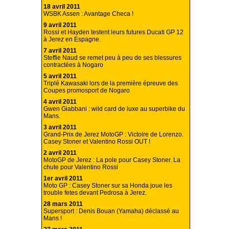
18 avril 2011
WSBK Assen : Avantage Checa !
9 avril 2011
Rossi et Hayden testent leurs futures Ducati GP 12
à Jerez en Espagne.
7 avril 2011
Steffie Naud se remet peu à peu de ses blessures
contractées à Nogaro
5 avril 2011
Triplé Kawasaki lors de la première épreuve des
Coupes promosport de Nogaro
4 avril 2011
Gwen Giabbani : wild card de luxe au superbike du
Mans.
3 avril 2011
Grand-Prix de Jerez MotoGP : Victoire de Lorenzo.
Casey Stoner et Valentino Rossi OUT !
2 avril 2011
MotoGP de Jerez : La pole pour Casey Stoner. La
chute pour Valentino Rossi
1er avril 2011
Moto GP : Casey Stoner sur sa Honda joue les
trouble fetes devant Pedrosa à Jerez.
28 mars 2011
Supersport : Denis Bouan (Yamaha) déclassé au
Mans !