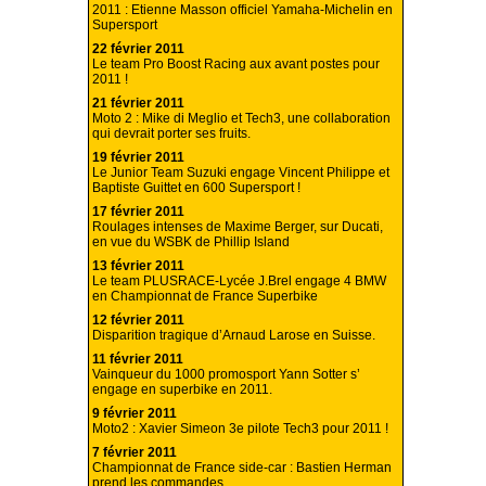
2011 : Etienne Masson officiel Yamaha-Michelin en
Supersport
22 février 2011
Le team Pro Boost Racing aux avant postes pour
2011 !
21 février 2011
Moto 2 : Mike di Meglio et Tech3, une collaboration
qui devrait porter ses fruits.
19 février 2011
Le Junior Team Suzuki engage Vincent Philippe et
Baptiste Guittet en 600 Supersport !
17 février 2011
Roulages intenses de Maxime Berger, sur Ducati,
en vue du WSBK de Phillip Island
13 février 2011
Le team PLUSRACE-Lycée J.Brel engage 4 BMW
en Championnat de France Superbike
12 février 2011
Disparition tragique d’Arnaud Larose en Suisse.
11 février 2011
Vainqueur du 1000 promosport Yann Sotter s’
engage en superbike en 2011.
9 février 2011
Moto2 : Xavier Simeon 3e pilote Tech3 pour 2011 !
7 février 2011
Championnat de France side-car : Bastien Herman
prend les commandes