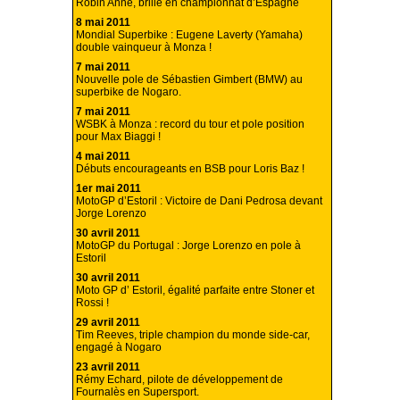
Robin Anne, brille en championnat d’Espagne
8 mai 2011
Mondial Superbike : Eugene Laverty (Yamaha)
double vainqueur à Monza !
7 mai 2011
Nouvelle pole de Sébastien Gimbert (BMW) au
superbike de Nogaro.
7 mai 2011
WSBK à Monza : record du tour et pole position
pour Max Biaggi !
4 mai 2011
Débuts encourageants en BSB pour Loris Baz !
1er mai 2011
MotoGP d’Estoril : Victoire de Dani Pedrosa devant
Jorge Lorenzo
30 avril 2011
MotoGP du Portugal : Jorge Lorenzo en pole à
Estoril
30 avril 2011
Moto GP d’ Estoril, égalité parfaite entre Stoner et
Rossi !
29 avril 2011
Tim Reeves, triple champion du monde side-car,
engagé à Nogaro
23 avril 2011
Rémy Echard, pilote de développement de
Fournalès en Supersport.