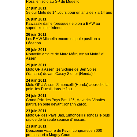
Rossi en solo au GP du Mugello
27 juin 2011
Séjour Moto de 14 Jours pour enfants de 7 à 14 ans
26 juin 2011
Kawasaki dame (presque) le pion à BMW au
superbike de Lédenon
26 juin 2011
Les BMW Michelin encore en pole position à
Lédenon.
25 juin 2011
Nouvelle victoire de Marc Márquez au Moto2 d’
Assen
25 juin 2011
Moto GP à Assen, 1e victoire de Ben Spies
(Yamaha) devant Casey Stoner (Honda) !
24 juin 2011
Moto GP à Assen, Simoncelli (Honda) accroche la
pole, les Ducati dans le flou.
24 juin 2011
Grand Prix des Pays Bas 125, Maverick Vinalès
partira en pole devant Johann Zarco.
23 juin 2011
Moto GP des Pays Bas, Simoncelli (Honda) le plus
rapide de la seule séance d’ essais.
23 juin 2011
Deuxième victoire de Kevin Longearet en 600
promosport à Magny Cours