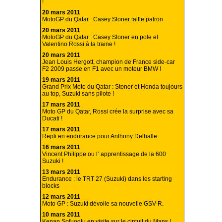
!
20 mars 2011
MotoGP du Qatar : Casey Stoner taille patron
20 mars 2011
MotoGP du Qatar : Casey Stoner en pole et
Valentino Rossi à la traine !
20 mars 2011
Jean Louis Hergott, champion de France side-car
F2 2009 passe en F1 avec un moteur BMW !
19 mars 2011
Grand Prix Moto du Qatar : Stoner et Honda toujours
au top, Suzuki sans pilote !
17 mars 2011
Moto GP du Qatar, Rossi crée la surprise avec sa
Ducati !
17 mars 2011
Repli en endurance pour Anthony Delhalle.
16 mars 2011
Vincent Philippe ou l’ apprentissage de la 600
Suzuki !
13 mars 2011
Endurance : le TRT 27 (Suzuki) dans les starting
blocks
12 mars 2011
Moto GP : Suzuki dévoile sa nouvelle GSV-R.
10 mars 2011
Kenan Sofuoglu en visite sur le circuit du Mans !