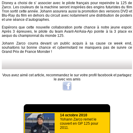
Disney a choisi de s’ associer avec le pilote français pour repeindre la 125 de
Zarco. Les couleurs de la machine seront inspirées des engins futuristes du film
Tron sortit cette année. Johann assurera aussi la promotion des versions DVD et
Blu-Ray du film en dehors du circuit avec notamment une distribution de posters
et une séance d’autographes.
Espérons que cette nouvelle collaboration porte chance à notre jeune espoir.
Après 3 épreuves, le pilote du team Avant-AirAsia-Ajo pointe à la 3 place ex
aequo du championnat du monde 125.
Johann Zarco courra devant un public acquis à sa cause ce week end,
souhaitons lui bonne chance et cybermotard ne manquera pas de suivre ce
Grand Prix de France Monster !
Vous avez aimé cet article, recommandez le sur votre profil facebook et partagez
le avec vos amis
A lire aussi
14 octobre 2010
Yohann Zarco remet le
couvert en GP 125 pour
2011.