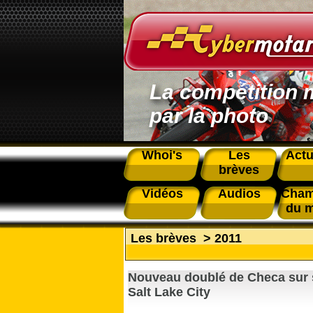
La compétition 
par la photo
Whoi's
Les
Actu
brèves
Vidéos
Audios
Cham
du 
Les brèves
>
2011
Nouveau doublé de Checa sur 
Salt Lake City