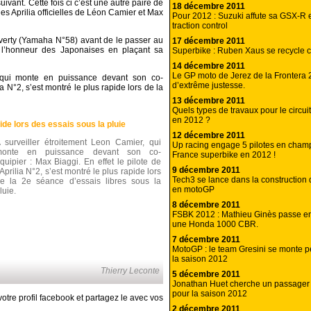
vant. Cette fois ci c’est une autre paire de
18 décembre 2011
es Aprilia officielles de Léon Camier et Max
Pour 2012 : Suzuki affute sa GSX-R e
traction control
averty (Yamaha N°58) avant de le passer au
17 décembre 2011
e l’honneur des Japonaises en plaçant sa
Superbike : Ruben Xaus se recycle 
14 décembre 2011
Le GP moto de Jerez de la Frontera
r, qui monte en puissance devant son co-
d’extrême justesse.
lia N°2, s’est montré le plus rapide lors de la
13 décembre 2011
Quels types de travaux pour le circui
en 2012 ?
de lors des essais sous la pluie
12 décembre 2011
 surveiller étroitement Leon Camier, qui
Up racing engage 5 pilotes en cham
monte en puissance devant son co-
France superbike en 2012 !
quipier : Max Biaggi. En effet le pilote de
9 décembre 2011
’Aprilia N°2, s’est montré le plus rapide lors
Tech3 se lance dans la construction
e la 2e séance d’essais libres sous la
en motoGP
luie.
8 décembre 2011
FSBK 2012 : Mathieu Ginès passe en
une Honda 1000 CBR.
7 décembre 2011
MotoGP : le team Gresini se monte pet
la saison 2012
Thierry Leconte
5 décembre 2011
Jonathan Huet cherche un passager 
pour la saison 2012
otre profil facebook et partagez le avec vos
2 décembre 2011