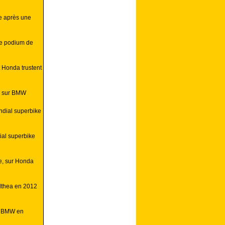
e après une
ue podium de
 Honda trustent
e sur BMW
ndial superbike
al superbike
e, sur Honda
Althea en 2012
o BMW en