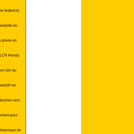
w testent la
Kawasaki au
s privés en
z LCR Honda
en loin du
 motoGP en
tournés vers
moment pour
 hivernaux de