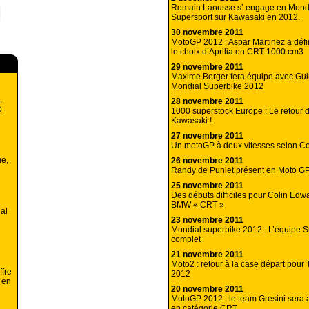
Romain Lanusse s’ engage en Mond
Supersport sur Kawasaki en 2012.
30 novembre 2011
MotoGP 2012 : Aspar Martinez a défin
le choix d’Aprilia en CRT 1000 cm3
29 novembre 2011
Maxime Berger fera équipe avec Guin
Mondial Superbike 2012
,
28 novembre 2011
p
1000 superstock Europe : Le retour d
Kawasaki !
27 novembre 2011
Un motoGP à deux vitesses selon Co
me,
26 novembre 2011
Randy de Puniet présent en Moto G
25 novembre 2011
Des débuts difficiles pour Colin Edw
BMW « CRT »
al
23 novembre 2011
Mondial superbike 2012 : L’équipe S
complet
21 novembre 2011
Moto2 : retour à la case départ pour 
ffre
2012
r en
20 novembre 2011
MotoGP 2012 : le team Gresini sera
en catégorie CRT