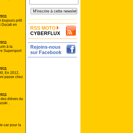
2011
 toujours prêt
fi Ducati en
RSS MOTO
CYBERFLUX
2011
rin à la
Rejoins-nous
tre Supersport
sur Facebook
2011
00, En 2012,
ni passe chez
2011
 des élèves du
zuki .
e-car pour la