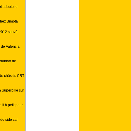
t adopte le
chez Bimota
 2012 sauvé
t de Valencia
pionnat de
 de châssis CRT
 Superbike sur
it à petit pour
de side car