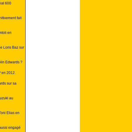
ial 600
itivement fait
toli en
e Loris Baz sur
lin Edwards ?
P en 2012.
ards sur sa
uzuki au
Toni Elias en
 aussi engagé