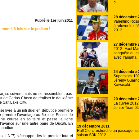
?
28 décembre 
Publié le
1er juin 2011
Valentino Rossi
à relever le dé
monté 8 fois sur le podium !
2012.
27 décembre 
2012 : Axel Mau
conquête du ti
avec Yamaha.
24 décembre 
Superstock 10
Jérémy Guarno
Kawasaki.
, se suivent mais ne se ressemblent pas.
tour de Carlos Checa de réaliser le deuxième
20 décembre 
e Salt Lake City.
La cuvée 2012
Junior Team Su
se livre à un joli duel en début de première
rendre l’avantage au 6e tour. Ensuite le
ne course en solitaire et passe la ligne
’avance sur une autre paire de Ducati. En
19 décembre 2011
le podium.
Ralf Clerc recherche un passager sid
saison SBK 2012
ti N°7) s’échappe dès le premier tour et