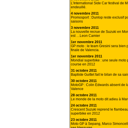
L’International Side Car festival de M
endeuillé.
4 novembre 2011
Promosport : Dunlop reste exclusif p
saisons
3 novembre 2011
La nouvelle recrue de Suzuki en Mon
est …Leon Camier
1er novembre 2011
GP moto : le team Gresini sera bien p
finale de Valencia.
1er novembre 2011
Mondial superbike : une seule moto 
course en 2012
31 octobre 2011
Baptiste Guittet fait le bilan de sa sa
30 octobre 2011
MotoGP : Colin Edwards absent de la
Valence
28 octobre 2011
Le monde de la moto dit adieu à Mar
24 octobre 2011
Crescent Suzuki reprend le flambea
superbike en 2012
23 octobre 2011
Moto GP à Sepang, Marco Simoncell
ses blessures.