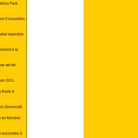
allory Park
our 3 nouvelles
dial superbile
résent à la
par we de
ison 2011.
 finale à
co Simoncelli.
u en Mondial
i succombe à