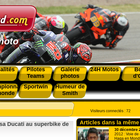
moto
alités
Pilotes
Galerie
24H Motos
B
Teams
photos
d'
pionnat
Sportwin
Humeur de
monde
Smith
Visiteurs connectés :
72
Articles dans la même
sa Ducati au superbike de
30 décembre 
2012 : Voie de
Haga en Mondi