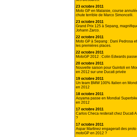
23 octobre 2011
Moto GP en Malaisie, course annulé
chute terrible de Marco Simoncelli.
23 octobre 2011
Grand Prix 125 à Sepang, magnifiq
Johann Zarco.
22 octobre 2011
Moto GP à Sepang : Dani Pedrosa et
les premières places.
22 octobre 2011
MotoGP 2012 : Colin Edwards pass
20 octobre 2011
Nouvelle saison pour Guintoli en Mo
en 2012 sur une Ducati privée
19 octobre 2011
Un team BMW 100% Italien en Mondi
en 2012
18 octobre 2011
Aoyama passe en Mondial Superbik
en 2012
17 octobre 2011
Carlos Checa resterait chez Ducati 
?
17 octobre 2011
Aspar Martinez engagerait des prot
motoGP en 2012 ?