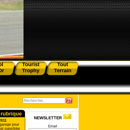
ol
Tourist
Tout
Or
Trophy
Terrain
 rubrique
NEWSLETTER
2011
 garage pour
Email
al superbike