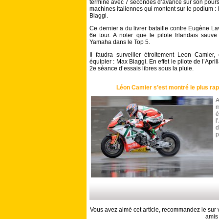
termine avec 7 secondes d’avance sur son poursui
machines italiennes qui montent sur le podium : l
Biaggi.
Ce dernier a du livrer bataille contre Eugène L
6e tour. A noter que le pilote Irlandais sauv
Yamaha dans le Top 5.
Il faudra surveiller étroitement Leon Camie
équipier : Max Biaggi. En effet le pilote de l’Apri
2e séance d’essais libres sous la pluie.
Léon Camier s’est montré le plus rapi
A
é
l
d
p
Vous avez aimé cet article, recommandez le sur v
amis