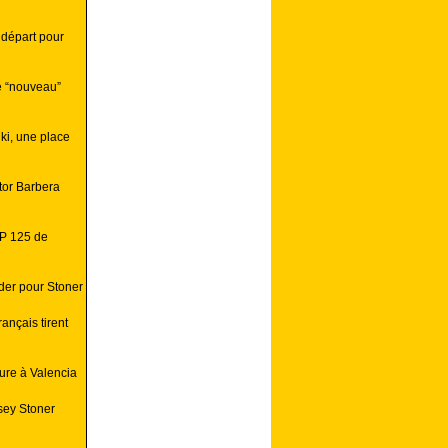
 départ pour
e “nouveau”
ki, une place
tor Barbera
GP 125 de
der pour Stoner
ançais tirent
eure à Valencia
sey Stoner