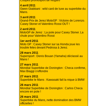
Coupes promosport de Nogaro
4 avril 2011
Gwen Giabbani : wild card de luxe au superbike du
Mans.
3 avril 2011
Grand-Prix de Jerez MotoGP : Victoire de Lorenzo.
Casey Stoner et Valentino Rossi OUT !
2 avril 2011
MotoGP de Jerez : La pole pour Casey Stoner. La
chute pour Valentino Rossi
1er avril 2011
Moto GP : Casey Stoner sur sa Honda joue les
trouble fetes devant Pedrosa à Jerez.
28 mars 2011
Supersport : Denis Bouan (Yamaha) déclassé au
Mans !
27 mars 2011
Mondial Superbike de Donington : Checa confirme,
Max Biaggi s’effondre
27 mars 2011
Superbike le Mans : Kawasaki fait la nique à BMW
26 mars 2011
Mondial Superbike de Donington : Carlos Checa
encore en pole !
26 mars 2011
Superbike du Mans, nette domination des BMW
officielles !