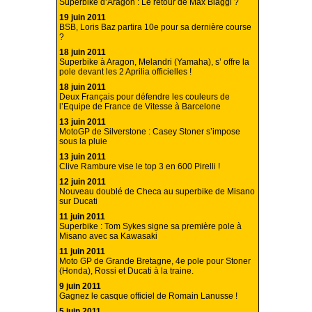
Superbike d’Aragon : Le retour de Max Biaggi ?
19 juin 2011
BSB, Loris Baz partira 10e pour sa dernière course
?
18 juin 2011
Superbike à Aragon, Melandri (Yamaha), s’ offre la
pole devant les 2 Aprilia officielles !
18 juin 2011
Deux Français pour défendre les couleurs de
l’Equipe de France de Vitesse à Barcelone
13 juin 2011
MotoGP de Silverstone : Casey Stoner s’impose
sous la pluie
13 juin 2011
Clive Rambure vise le top 3 en 600 Pirelli !
12 juin 2011
Nouveau doublé de Checa au superbike de Misano
sur Ducati
11 juin 2011
Superbike : Tom Sykes signe sa première pole à
Misano avec sa Kawasaki
11 juin 2011
Moto GP de Grande Bretagne, 4e pole pour Stoner
(Honda), Rossi et Ducati à la traine.
9 juin 2011
Gagnez le casque officiel de Romain Lanusse !
5 juin 2011