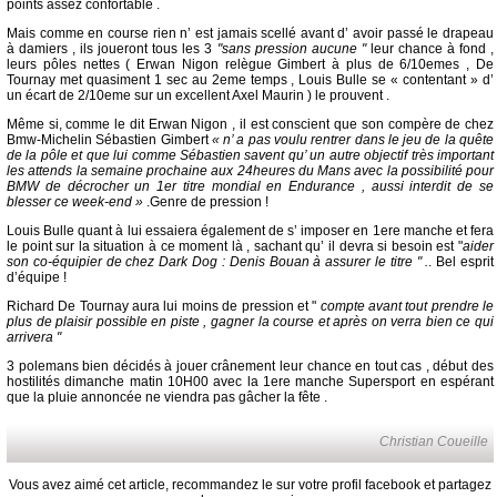
points assez confortable .
Mais comme en course rien n’ est jamais scellé avant d’ avoir passé le drapeau
à damiers , ils joueront tous les 3
"sans pression aucune "
leur chance à fond ,
leurs pôles nettes ( Erwan Nigon relègue Gimbert à plus de 6/10emes , De
Tournay met quasiment 1 sec au 2eme temps , Louis Bulle se « contentant » d’
un écart de 2/10eme sur un excellent Axel Maurin ) le prouvent .
Même si, comme le dit Erwan Nigon , il est conscient que son compère de chez
Bmw-Michelin Sébastien Gimbert
« n’ a pas voulu rentrer dans le jeu de la quête
de la pôle et que lui comme Sébastien savent qu’ un autre objectif très important
les attends la semaine prochaine aux 24heures du Mans avec la possibilité pour
BMW de décrocher un 1er titre mondial en Endurance , aussi interdit de se
blesser ce week-end »
.Genre de pression !
Louis Bulle quant à lui essaiera également de s’ imposer en 1ere manche et fera
le point sur la situation à ce moment là , sachant qu’ il devra si besoin est "
aider
son co-équipier de chez Dark Dog : Denis Bouan à assurer le titre " .
. Bel esprit
d’équipe !
Richard De Tournay aura lui moins de pression et "
compte avant tout prendre le
plus de plaisir possible en piste , gagner la course et après on verra bien ce qui
arrivera "
3 polemans bien décidés à jouer crânement leur chance en tout cas , début des
hostilités dimanche matin 10H00 avec la 1ere manche Supersport en espérant
que la pluie annoncée ne viendra pas gâcher la fête .
Christian Coueille
Vous avez aimé cet article, recommandez le sur votre profil facebook et partagez