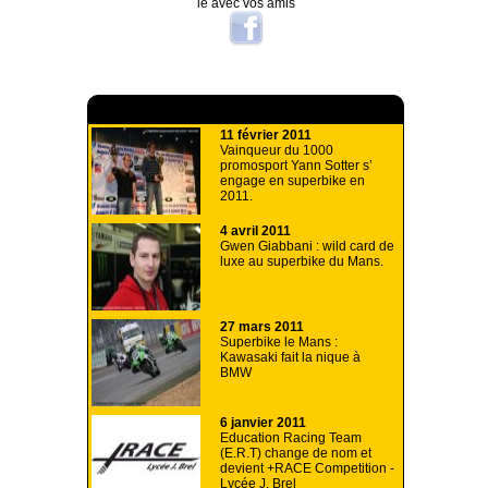
le avec vos amis
A lire aussi
11 février 2011
Vainqueur du 1000
promosport Yann Sotter s’
engage en superbike en
2011.
4 avril 2011
Gwen Giabbani : wild card de
luxe au superbike du Mans.
27 mars 2011
Superbike le Mans :
Kawasaki fait la nique à
BMW
6 janvier 2011
Education Racing Team
(E.R.T) change de nom et
devient +RACE Competition -
Lycée J. Brel