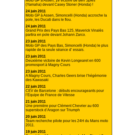
Moto GP à Assen, 1e victoire de Ben Spies
(Yamaha) devant Casey Stoner (Honda) !
24 juin 2011
Moto GP à Assen, Simoncelli (Honda) accroche la
pole, les Ducati dans le flou.
24 juin 2011
Grand Prix des Pays Bas 125, Maverick Vinalès
partira en pole devant Johann Zarco.
23 juin 2011
Moto GP des Pays Bas, Simoncelli (Honda) le plus
rapide de la seule séance d’ essais.
23 juin 2011
Deuxième victoire de Kevin Longearet en 600
promosport à Magny Cours
23 juin 2011
A Magny Cours, Charles Geers brise l’hégémonie
des Kawasaki
22 juin 2011
CEV de Barcelone : débuts encourageants pour
l’Equipe de France de Vitesse
21 juin 2011
Une première pour Clément Chevrier au 600
superstock d’Aragon sur Triumph
20 juin 2011
Team recherche pilote pour les 24H du Mans moto
2011.
19 juin 2011