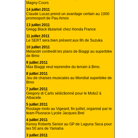
Magny Cours
14 juillet 2011
Claude Lucas prend un avantage certain au 1000
promosport de Pau Arnos
13 juillet 2011
Gregg Black titularisé chez Honda France
11 juillet 2011
Le SERT sera bien présent aux 8h de Suzuka
10 juillet 2011
Melandri contredit les plans de Biaggi au superbike
de Brno
9 juillet 2011
Max Biaggi veut reprendre du terrain à Brno.
8 juillet 2011
Jeu de chaises musicales au Mondial superbike de
Brno
7 juillet 2011
Gregory di Carlo séléctionné pour le Moto2 à
Albacete.
5 juillet 2011
Roulage moto au Vigeant, fin juillet, organisé par le
team Plusrace-Lycée Jacques Brel
4 juillet 2011
Kenny Roberts Senior au GP de Laguna Seca pour
les 50 ans de Yamaha
3 juillet 2011