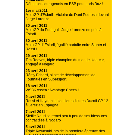
Débuts encourageants en BSB pour Loris Baz !
1er mai 2011
MotoGP d’Estoril : Victoire de Dani Pedrosa devant
Jorge Lorenzo
30 avril 2011
MotoGP du Portugal : Jorge Lorenzo en pole à
Estoril
30 avril 2011
Moto GP d’ Estoril, égalité parfaite entre Stoner et
Rossi !
29 avril 2011
Tim Reeves, triple champion du monde side-car,
engagé à Nogaro
23 avril 2011
Rémy Echard, pilote de développement de
Fournalès en Supersport.
18 avril 2011
WSBK Assen : Avantage Checa !
9 avril 2011
Rossi et Hayden testent leurs futures Ducati GP 12
à Jerez en Espagne.
7 avril 2011
Steffie Naud se remet peu à peu de ses blessures
contractées à Nogaro
5 avril 2011
Triplé Kawasaki lors de la première épreuve des