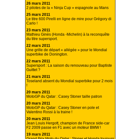
26 mars 2011
2 pilotes de la « Ninja Cup » espagnole au Mans
25 mars 2011
Le titre 600 Pirelli en ligne de mire pour Grégory di
Carlo !
23 mars 2011
Mathieu Ginès (Honda -Michelin) à la reconquête
du titre supersport.
22 mars 2011
Une grille de départ « allégée » pour le Mondial
superbike de Donington.
22 mars 2011
Supersport : La saison du renouveau pour Baptiste
Guittet ?
21 mars 2011
Toseland absent du Mondial superbike pour 2 mois
!
20 mars 2011
MotoGP du Qatar : Casey Stoner taille patron
20 mars 2011
MotoGP du Qatar : Casey Stoner en pole et
Valentino Rossi à la traine !
20 mars 2011
Jean Louis Hergott, champion de France side-car
F2 2009 passe en F1 avec un moteur BMW !
19 mars 2011
Grand Prix Moto du Qatar : Stoner et Honda toujours