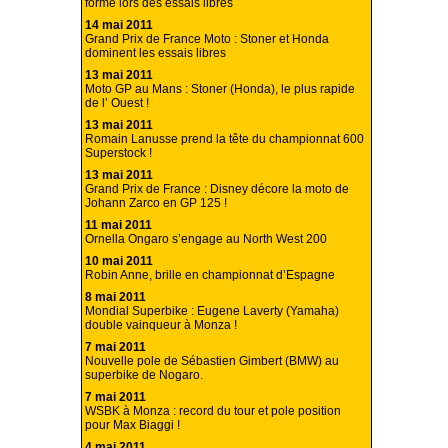
forme lors des essais libres
14 mai 2011
Grand Prix de France Moto : Stoner et Honda
dominent les essais libres
13 mai 2011
Moto GP au Mans : Stoner (Honda), le plus rapide
de l’ Ouest !
13 mai 2011
Romain Lanusse prend la tête du championnat 600
Superstock !
13 mai 2011
Grand Prix de France : Disney décore la moto de
Johann Zarco en GP 125 !
11 mai 2011
Ornella Ongaro s’engage au North West 200
10 mai 2011
Robin Anne, brille en championnat d’Espagne
8 mai 2011
Mondial Superbike : Eugene Laverty (Yamaha)
double vainqueur à Monza !
7 mai 2011
Nouvelle pole de Sébastien Gimbert (BMW) au
superbike de Nogaro.
7 mai 2011
WSBK à Monza : record du tour et pole position
pour Max Biaggi !
4 mai 2011