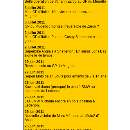
Belle opération de Yohann Zarco au GP du Mugello
3 juillet 2011
MotoGP d’Italie : 1ère victoire de Lorenzo au
Mugello
3 juillet 2011
GP du Mugello : montée irréversible de Zarco ?
2 juillet 2011
MotoGP d’Italie : Pole de Casey Stoner entre les
gouttes
2 juillet 2011
Superbike Anglais à Snetterton : En sursis Loris Baz
signe le 4e temps.
29 juin 2011
Rossi en solo au GP du Mugello
27 juin 2011
Séjour Moto de 14 Jours pour enfants de 7 à 14 ans
26 juin 2011
Kawasaki dame (presque) le pion à BMW au
superbike de Lédenon
26 juin 2011
Les BMW Michelin encore en pole position à
Lédenon.
25 juin 2011
Nouvelle victoire de Marc Márquez au Moto2 d’
Assen
25 juin 2011