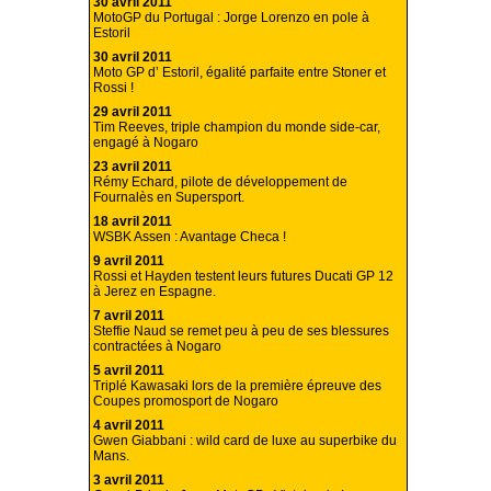
30 avril 2011
MotoGP du Portugal : Jorge Lorenzo en pole à
Estoril
30 avril 2011
Moto GP d’ Estoril, égalité parfaite entre Stoner et
Rossi !
29 avril 2011
Tim Reeves, triple champion du monde side-car,
engagé à Nogaro
23 avril 2011
Rémy Echard, pilote de développement de
Fournalès en Supersport.
18 avril 2011
WSBK Assen : Avantage Checa !
9 avril 2011
Rossi et Hayden testent leurs futures Ducati GP 12
à Jerez en Espagne.
7 avril 2011
Steffie Naud se remet peu à peu de ses blessures
contractées à Nogaro
5 avril 2011
Triplé Kawasaki lors de la première épreuve des
Coupes promosport de Nogaro
4 avril 2011
Gwen Giabbani : wild card de luxe au superbike du
Mans.
3 avril 2011