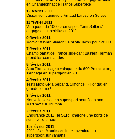
Le team PLUSRACE-Lycée J.Brel engage 4 BMW
en Championnat de France Superbike
12 février 2011
Disparition tragique d’Arnaud Larose en Suisse.
11 février 2011
Vainqueur du 1000 promosport Yann Sotter s’
engage en superbike en 2011.
9 février 2011
Moto2 : Xavier Simeon 3e pilote Tech3 pour 2011 !
7 février 2011
Championnat de France side-car : Bastien Herman
prend les commandes
5 février 2011
Alex Plancassagne vainqueur du 600 Promosport,
s’engage en supersport en 2011
4 février 2011
Tests Moto GP à Sepang, Simoncelli (Honda) en
grande forme !
3 février 2011
Nouvelle saison en supersport pour Jonathan
Martinez sur Triumph
2 février 2011
Endurance 2011 : le SERT cherche une porte de
sortie vers le haut
1er février 2011
2011 : Axel Maurin continue l’aventure du
supersport sur Yamaha