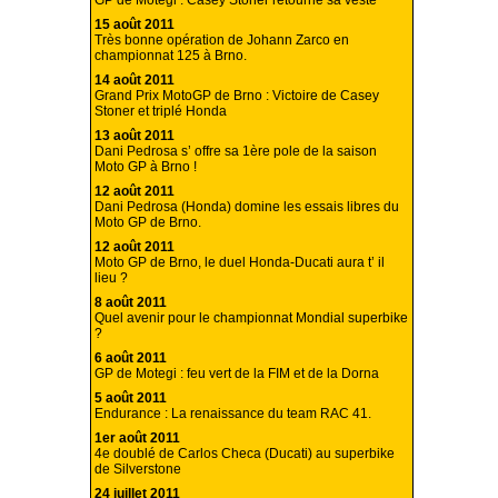
GP de Motegi : Casey Stoner retourne sa veste
15 août 2011
Très bonne opération de Johann Zarco en
championnat 125 à Brno.
14 août 2011
Grand Prix MotoGP de Brno : Victoire de Casey
Stoner et triplé Honda
13 août 2011
Dani Pedrosa s’ offre sa 1ère pole de la saison
Moto GP à Brno !
12 août 2011
Dani Pedrosa (Honda) domine les essais libres du
Moto GP de Brno.
12 août 2011
Moto GP de Brno, le duel Honda-Ducati aura t’ il
lieu ?
8 août 2011
Quel avenir pour le championnat Mondial superbike
?
6 août 2011
GP de Motegi : feu vert de la FIM et de la Dorna
5 août 2011
Endurance : La renaissance du team RAC 41.
1er août 2011
4e doublé de Carlos Checa (Ducati) au superbike
de Silverstone
24 juillet 2011