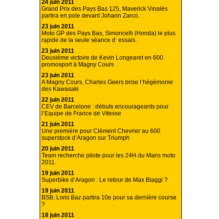
24 juin 2011
Grand Prix des Pays Bas 125, Maverick Vinalès
partira en pole devant Johann Zarco.
23 juin 2011
Moto GP des Pays Bas, Simoncelli (Honda) le plus
rapide de la seule séance d’ essais.
23 juin 2011
Deuxième victoire de Kevin Longearet en 600
promosport à Magny Cours
23 juin 2011
A Magny Cours, Charles Geers brise l’hégémonie
des Kawasaki
22 juin 2011
CEV de Barcelone : débuts encourageants pour
l’Equipe de France de Vitesse
21 juin 2011
Une première pour Clément Chevrier au 600
superstock d’Aragon sur Triumph
20 juin 2011
Team recherche pilote pour les 24H du Mans moto
2011.
19 juin 2011
Superbike d’Aragon : Le retour de Max Biaggi ?
19 juin 2011
BSB, Loris Baz partira 10e pour sa dernière course
?
18 juin 2011