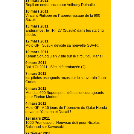
17 mars 2011
Repli en endurance pour Anthony Delhalle.
16 mars 2011
Vincent Philippe ou l’ apprentissage de la 600
Suzuki !
13 mars 2011
Endurance : le TRT 27 (Suzuki) dans les starting
blocks
12 mars 2011
Moto GP : Suzuki dévoile sa nouvelle GSV-R.
10 mars 2011
Kenan Sofuoglu en visite sur le circuit du Mans !
9 mars 2011
Bol d’Or 2011 : Sécurité renforcée (?)
7 mars 2011
les pilotes espagnols reçus par le souverain Juan
Carlos
6 mars 2011
Mondial 600 Supersport : débuts encourageants
pour Florian Marino !
4 mars 2011
Moto GP : A 15 jours de l’ épreuve du Qatar Honda
devance Yamaha et Ducati !
1er mars 2011
1000 Promosport : Nouveau défi pour Nicolas
Salchaud sur Kawasaki
27 février 2011