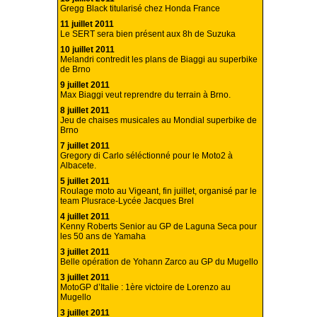
Gregg Black titularisé chez Honda France
11 juillet 2011
Le SERT sera bien présent aux 8h de Suzuka
10 juillet 2011
Melandri contredit les plans de Biaggi au superbike
de Brno
9 juillet 2011
Max Biaggi veut reprendre du terrain à Brno.
8 juillet 2011
Jeu de chaises musicales au Mondial superbike de
Brno
7 juillet 2011
Gregory di Carlo séléctionné pour le Moto2 à
Albacete.
5 juillet 2011
Roulage moto au Vigeant, fin juillet, organisé par le
team Plusrace-Lycée Jacques Brel
4 juillet 2011
Kenny Roberts Senior au GP de Laguna Seca pour
les 50 ans de Yamaha
3 juillet 2011
Belle opération de Yohann Zarco au GP du Mugello
3 juillet 2011
MotoGP d’Italie : 1ère victoire de Lorenzo au
Mugello
3 juillet 2011