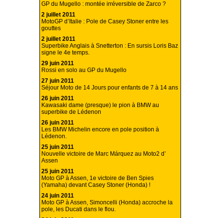
GP du Mugello : montée irréversible de Zarco ?
2 juillet 2011
MotoGP d’Italie : Pole de Casey Stoner entre les
gouttes
2 juillet 2011
Superbike Anglais à Snetterton : En sursis Loris Baz
signe le 4e temps.
29 juin 2011
Rossi en solo au GP du Mugello
27 juin 2011
Séjour Moto de 14 Jours pour enfants de 7 à 14 ans
26 juin 2011
Kawasaki dame (presque) le pion à BMW au
superbike de Lédenon
26 juin 2011
Les BMW Michelin encore en pole position à
Lédenon.
25 juin 2011
Nouvelle victoire de Marc Márquez au Moto2 d’
Assen
25 juin 2011
Moto GP à Assen, 1e victoire de Ben Spies
(Yamaha) devant Casey Stoner (Honda) !
24 juin 2011
Moto GP à Assen, Simoncelli (Honda) accroche la
pole, les Ducati dans le flou.