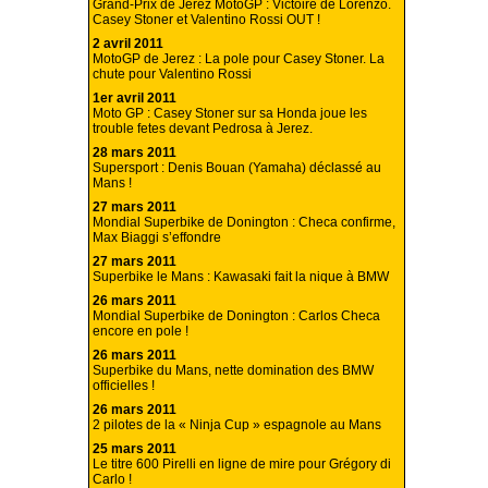
Grand-Prix de Jerez MotoGP : Victoire de Lorenzo.
Casey Stoner et Valentino Rossi OUT !
2 avril 2011
MotoGP de Jerez : La pole pour Casey Stoner. La
chute pour Valentino Rossi
1er avril 2011
Moto GP : Casey Stoner sur sa Honda joue les
trouble fetes devant Pedrosa à Jerez.
28 mars 2011
Supersport : Denis Bouan (Yamaha) déclassé au
Mans !
27 mars 2011
Mondial Superbike de Donington : Checa confirme,
Max Biaggi s’effondre
27 mars 2011
Superbike le Mans : Kawasaki fait la nique à BMW
26 mars 2011
Mondial Superbike de Donington : Carlos Checa
encore en pole !
26 mars 2011
Superbike du Mans, nette domination des BMW
officielles !
26 mars 2011
2 pilotes de la « Ninja Cup » espagnole au Mans
25 mars 2011
Le titre 600 Pirelli en ligne de mire pour Grégory di
Carlo !