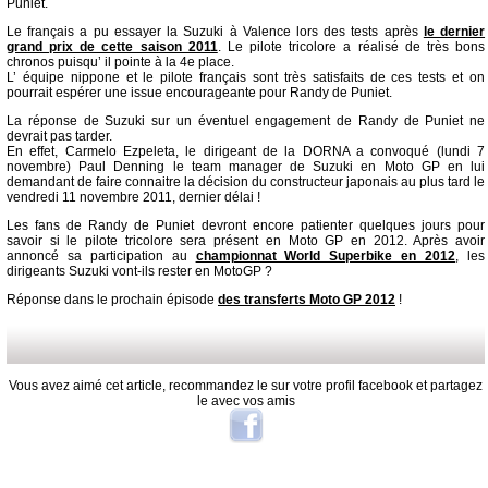
Puniet.
Le français a pu essayer la Suzuki à Valence lors des tests après
le dernier
grand prix de cette saison 2011
. Le pilote tricolore a réalisé de très bons
chronos puisqu’ il pointe à la 4e place.
L’ équipe nippone et le pilote français sont très satisfaits de ces tests et on
pourrait espérer une issue encourageante pour Randy de Puniet.
La réponse de Suzuki sur un éventuel engagement de Randy de Puniet ne
devrait pas tarder.
En effet, Carmelo Ezpeleta, le dirigeant de la DORNA a convoqué (lundi 7
novembre) Paul Denning le team manager de Suzuki en Moto GP en lui
demandant de faire connaitre la décision du constructeur japonais au plus tard le
vendredi 11 novembre 2011, dernier délai !
Les fans de Randy de Puniet devront encore patienter quelques jours pour
savoir si le pilote tricolore sera présent en Moto GP en 2012. Après avoir
annoncé sa participation au
championnat World Superbike en 2012
, les
dirigeants Suzuki vont-ils rester en MotoGP ?
Réponse dans le prochain épisode
des transferts Moto GP 2012
!
Vous avez aimé cet article, recommandez le sur votre profil facebook et partagez
le avec vos amis