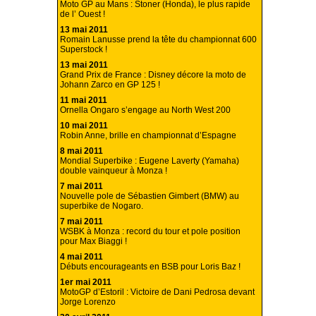
Moto GP au Mans : Stoner (Honda), le plus rapide
de l’ Ouest !
13 mai 2011
Romain Lanusse prend la tête du championnat 600
Superstock !
13 mai 2011
Grand Prix de France : Disney décore la moto de
Johann Zarco en GP 125 !
11 mai 2011
Ornella Ongaro s’engage au North West 200
10 mai 2011
Robin Anne, brille en championnat d’Espagne
8 mai 2011
Mondial Superbike : Eugene Laverty (Yamaha)
double vainqueur à Monza !
7 mai 2011
Nouvelle pole de Sébastien Gimbert (BMW) au
superbike de Nogaro.
7 mai 2011
WSBK à Monza : record du tour et pole position
pour Max Biaggi !
4 mai 2011
Débuts encourageants en BSB pour Loris Baz !
1er mai 2011
MotoGP d’Estoril : Victoire de Dani Pedrosa devant
Jorge Lorenzo