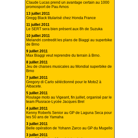
Claude Lucas prend un avantage certain au 1000
promosport de Pau Arnos
13 juillet 2011
Gregg Black titularisé chez Honda France
11 juillet 2011
Le SERT sera bien présent aux 8h de Suzuka
10 juillet 2011
Melandri contredit les plans de Biaggi au superbike
de Brno
9 juillet 2011
Max Biaggi veut reprendre du terrain à Brno.
8 juillet 2011
Jeu de chaises musicales au Mondial superbike de
Brno
7 juillet 2011
Gregory di Carlo séléctionné pour le Moto2 à
Albacete.
5 juillet 2011
Roulage moto au Vigeant, fin juillet, organisé par le
team Plusrace-Lycée Jacques Brel
4 juillet 2011
Kenny Roberts Senior au GP de Laguna Seca pour
les 50 ans de Yamaha
3 juillet 2011
Belle opération de Yohann Zarco au GP du Mugello
3 juillet 2011