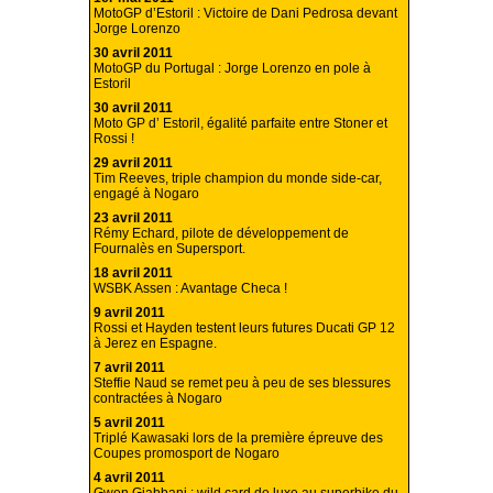
MotoGP d’Estoril : Victoire de Dani Pedrosa devant
Jorge Lorenzo
30 avril 2011
MotoGP du Portugal : Jorge Lorenzo en pole à
Estoril
30 avril 2011
Moto GP d’ Estoril, égalité parfaite entre Stoner et
Rossi !
29 avril 2011
Tim Reeves, triple champion du monde side-car,
engagé à Nogaro
23 avril 2011
Rémy Echard, pilote de développement de
Fournalès en Supersport.
18 avril 2011
WSBK Assen : Avantage Checa !
9 avril 2011
Rossi et Hayden testent leurs futures Ducati GP 12
à Jerez en Espagne.
7 avril 2011
Steffie Naud se remet peu à peu de ses blessures
contractées à Nogaro
5 avril 2011
Triplé Kawasaki lors de la première épreuve des
Coupes promosport de Nogaro
4 avril 2011