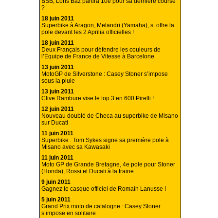
BSB, Loris Baz partira 10e pour sa dernière course
?
18 juin 2011
Superbike à Aragon, Melandri (Yamaha), s’ offre la
pole devant les 2 Aprilia officielles !
18 juin 2011
Deux Français pour défendre les couleurs de
l’Equipe de France de Vitesse à Barcelone
13 juin 2011
MotoGP de Silverstone : Casey Stoner s’impose
sous la pluie
13 juin 2011
Clive Rambure vise le top 3 en 600 Pirelli !
12 juin 2011
Nouveau doublé de Checa au superbike de Misano
sur Ducati
11 juin 2011
Superbike : Tom Sykes signe sa première pole à
Misano avec sa Kawasaki
11 juin 2011
Moto GP de Grande Bretagne, 4e pole pour Stoner
(Honda), Rossi et Ducati à la traine.
9 juin 2011
Gagnez le casque officiel de Romain Lanusse !
5 juin 2011
Grand Prix moto de catalogne : Casey Stoner
s’impose en solitaire