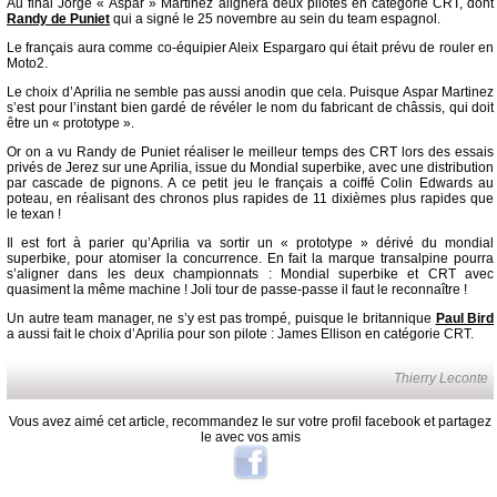
Au final Jorge « Aspar » Martinez alignera deux pilotes en catégorie CRT, dont
Randy de Puniet
qui a signé le 25 novembre au sein du team espagnol.
Le français aura comme co-équipier Aleix Espargaro qui était prévu de rouler en
Moto2.
Le choix d’Aprilia ne semble pas aussi anodin que cela. Puisque Aspar Martinez
s’est pour l’instant bien gardé de révéler le nom du fabricant de châssis, qui doit
être un « prototype ».
Or on a vu Randy de Puniet réaliser le meilleur temps des CRT lors des essais
privés de Jerez sur une Aprilia, issue du Mondial superbike, avec une distribution
par cascade de pignons. A ce petit jeu le français a coiffé Colin Edwards au
poteau, en réalisant des chronos plus rapides de 11 dixièmes plus rapides que
le texan !
Il est fort à parier qu’Aprilia va sortir un « prototype » dérivé du mondial
superbike, pour atomiser la concurrence. En fait la marque transalpine pourra
s’aligner dans les deux championnats : Mondial superbike et CRT avec
quasiment la même machine ! Joli tour de passe-passe il faut le reconnaître !
Un autre team manager, ne s’y est pas trompé, puisque le britannique
Paul Bird
a aussi fait le choix d’Aprilia pour son pilote : James Ellison en catégorie CRT.
Thierry Leconte
Vous avez aimé cet article, recommandez le sur votre profil facebook et partagez
le avec vos amis