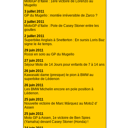
MotoGP d’Italie : 1ère victoire de Lorenzo au
Mugello
3 juillet 2011
GP du Mugello : montée irréversible de Zarco ?
2 juillet 2011
MotoGP d’Italie : Pole de Casey Stoner entre les
gouttes
2 juillet 2011
Superbike Anglais à Snetterton : En sursis Loris Baz
signe le 4e temps.
29 juin 2011
Rossi en solo au GP du Mugello
27 juin 2011
Séjour Moto de 14 Jours pour enfants de 7 à 14 ans
26 juin 2011
Kawasaki dame (presque) le pion à BMW au
superbike de Lédenon
26 juin 2011
Les BMW Michelin encore en pole position à
Lédenon.
25 juin 2011
Nouvelle victoire de Marc Márquez au Moto2 d’
Assen
25 juin 2011
Moto GP à Assen, 1e victoire de Ben Spies
(Yamaha) devant Casey Stoner (Honda) !