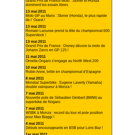
Grand Prix de France Moto : Stoner et Honda
dominent les essais libres
13 mai 2011
Moto GP au Mans : Stoner (Honda), le plus rapide
de l’ Ouest !
13 mai 2011
Romain Lanusse prend la tête du championnat 600
Superstock !
13 mai 2011
Grand Prix de France : Disney décore la moto de
Johann Zarco en GP 125 !
11 mai 2011
Ornella Ongaro s’engage au North West 200
10 mai 2011
Robin Anne, brille en championnat d’Espagne
8 mai 2011
Mondial Superbike : Eugene Laverty (Yamaha)
double vainqueur à Monza !
7 mai 2011
Nouvelle pole de Sébastien Gimbert (BMW) au
superbike de Nogaro.
7 mai 2011
WSBK à Monza : record du tour et pole position
pour Max Biaggi !
4 mai 2011
Débuts encourageants en BSB pour Loris Baz !
1er mai 2011