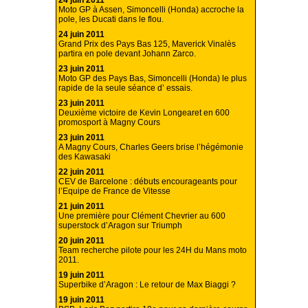
24 juin 2011
Moto GP à Assen, Simoncelli (Honda) accroche la
pole, les Ducati dans le flou.
24 juin 2011
Grand Prix des Pays Bas 125, Maverick Vinalès
partira en pole devant Johann Zarco.
23 juin 2011
Moto GP des Pays Bas, Simoncelli (Honda) le plus
rapide de la seule séance d’ essais.
23 juin 2011
Deuxième victoire de Kevin Longearet en 600
promosport à Magny Cours
23 juin 2011
A Magny Cours, Charles Geers brise l’hégémonie
des Kawasaki
22 juin 2011
CEV de Barcelone : débuts encourageants pour
l’Equipe de France de Vitesse
21 juin 2011
Une première pour Clément Chevrier au 600
superstock d’Aragon sur Triumph
20 juin 2011
Team recherche pilote pour les 24H du Mans moto
2011.
19 juin 2011
Superbike d’Aragon : Le retour de Max Biaggi ?
19 juin 2011