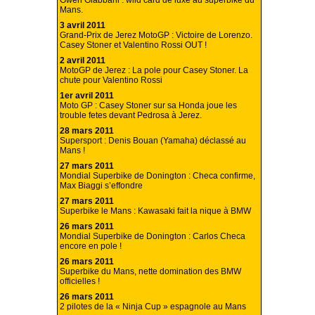
Gwen Giabbani : wild card de luxe au superbike du
Mans.
3 avril 2011
Grand-Prix de Jerez MotoGP : Victoire de Lorenzo.
Casey Stoner et Valentino Rossi OUT !
2 avril 2011
MotoGP de Jerez : La pole pour Casey Stoner. La
chute pour Valentino Rossi
1er avril 2011
Moto GP : Casey Stoner sur sa Honda joue les
trouble fetes devant Pedrosa à Jerez.
28 mars 2011
Supersport : Denis Bouan (Yamaha) déclassé au
Mans !
27 mars 2011
Mondial Superbike de Donington : Checa confirme,
Max Biaggi s’effondre
27 mars 2011
Superbike le Mans : Kawasaki fait la nique à BMW
26 mars 2011
Mondial Superbike de Donington : Carlos Checa
encore en pole !
26 mars 2011
Superbike du Mans, nette domination des BMW
officielles !
26 mars 2011
2 pilotes de la « Ninja Cup » espagnole au Mans