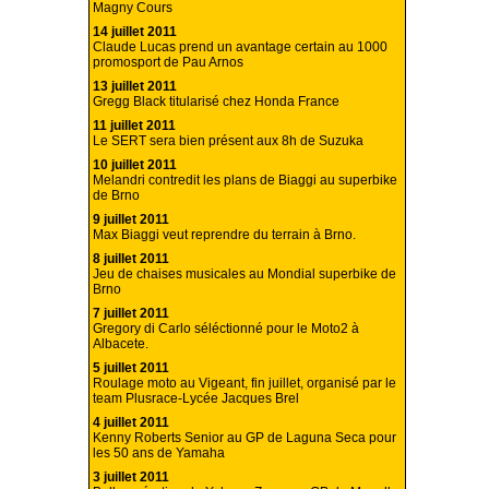
Magny Cours
14 juillet 2011
Claude Lucas prend un avantage certain au 1000
promosport de Pau Arnos
13 juillet 2011
Gregg Black titularisé chez Honda France
11 juillet 2011
Le SERT sera bien présent aux 8h de Suzuka
10 juillet 2011
Melandri contredit les plans de Biaggi au superbike
de Brno
9 juillet 2011
Max Biaggi veut reprendre du terrain à Brno.
8 juillet 2011
Jeu de chaises musicales au Mondial superbike de
Brno
7 juillet 2011
Gregory di Carlo séléctionné pour le Moto2 à
Albacete.
5 juillet 2011
Roulage moto au Vigeant, fin juillet, organisé par le
team Plusrace-Lycée Jacques Brel
4 juillet 2011
Kenny Roberts Senior au GP de Laguna Seca pour
les 50 ans de Yamaha
3 juillet 2011