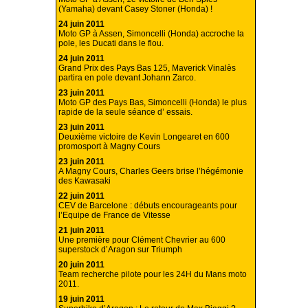
(Yamaha) devant Casey Stoner (Honda) !
24 juin 2011
Moto GP à Assen, Simoncelli (Honda) accroche la
pole, les Ducati dans le flou.
24 juin 2011
Grand Prix des Pays Bas 125, Maverick Vinalès
partira en pole devant Johann Zarco.
23 juin 2011
Moto GP des Pays Bas, Simoncelli (Honda) le plus
rapide de la seule séance d’ essais.
23 juin 2011
Deuxième victoire de Kevin Longearet en 600
promosport à Magny Cours
23 juin 2011
A Magny Cours, Charles Geers brise l’hégémonie
des Kawasaki
22 juin 2011
CEV de Barcelone : débuts encourageants pour
l’Equipe de France de Vitesse
21 juin 2011
Une première pour Clément Chevrier au 600
superstock d’Aragon sur Triumph
20 juin 2011
Team recherche pilote pour les 24H du Mans moto
2011.
19 juin 2011