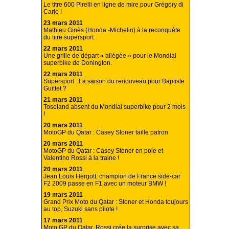
Le titre 600 Pirelli en ligne de mire pour Grégory di
Carlo !
23 mars 2011
Mathieu Ginès (Honda -Michelin) à la reconquête
du titre supersport.
22 mars 2011
Une grille de départ « allégée » pour le Mondial
superbike de Donington.
22 mars 2011
Supersport : La saison du renouveau pour Baptiste
Guittet ?
21 mars 2011
Toseland absent du Mondial superbike pour 2 mois
!
20 mars 2011
MotoGP du Qatar : Casey Stoner taille patron
20 mars 2011
MotoGP du Qatar : Casey Stoner en pole et
Valentino Rossi à la traine !
20 mars 2011
Jean Louis Hergott, champion de France side-car
F2 2009 passe en F1 avec un moteur BMW !
19 mars 2011
Grand Prix Moto du Qatar : Stoner et Honda toujours
au top, Suzuki sans pilote !
17 mars 2011
Moto GP du Qatar, Rossi crée la surprise avec sa