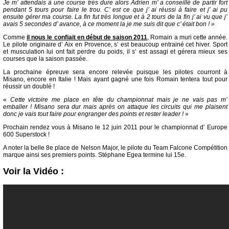
Je m’ attendais à une course très dure alors Adrien m’ a conseillé de partir fort
pendant 5 tours pour faire le trou. C’ est ce que j’ ai réussi à faire et j’ ai pu
ensuite gérer ma course. La fin fut très longue et à 2 tours de la fin j’ ai vu que j’
avais 5 secondes d’ avance, à ce moment la je me suis dit que c’ était bon ! »
Comme
il nous le confiait en début de saison 2011
, Romain a muri cette année.
Le pilote originaire d’ Aix en Provence, s’ est beaucoup entrainé cet hiver. Sport
et musculation lui ont fait perdre du poids, il s’ est assagi et gérera mieux ses
courses que la saison passée.
La prochaine épreuve sera encore relevée puisque les pilotes courront à
Misano, encore en Italie ! Mais ayant gagné une fois Romain tentera tout pour
réussir un doublé !
«
Cette victoire me place en tête du championnat mais je ne vais pas m’
emballer ! Misano sera dur mais après on attaque les circuits qui me plaisent
donc je vais tout faire pour engranger des points et rester leader !
»
Prochain rendez vous à Misano le 12 juin 2011 pour le championnat d’ Europe
600 Superstock !
A noter la belle 8e place de Nelson Major, le pilote du Team Falcone Compétition
marque ainsi ses premiers points. Stéphane Egea termine lui 15e.
Voir la Vidéo :