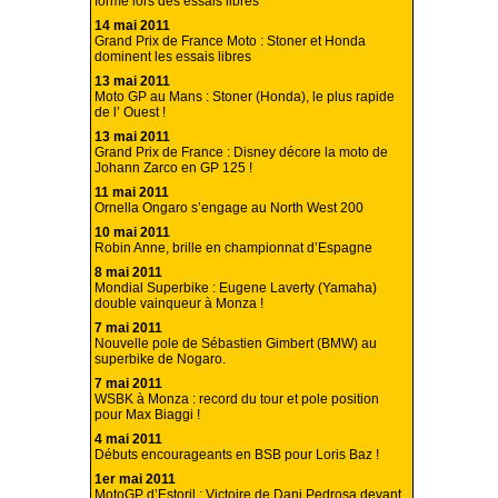
forme lors des essais libres
14 mai 2011
Grand Prix de France Moto : Stoner et Honda
dominent les essais libres
13 mai 2011
Moto GP au Mans : Stoner (Honda), le plus rapide
de l’ Ouest !
13 mai 2011
Grand Prix de France : Disney décore la moto de
Johann Zarco en GP 125 !
11 mai 2011
Ornella Ongaro s’engage au North West 200
10 mai 2011
Robin Anne, brille en championnat d’Espagne
8 mai 2011
Mondial Superbike : Eugene Laverty (Yamaha)
double vainqueur à Monza !
7 mai 2011
Nouvelle pole de Sébastien Gimbert (BMW) au
superbike de Nogaro.
7 mai 2011
WSBK à Monza : record du tour et pole position
pour Max Biaggi !
4 mai 2011
Débuts encourageants en BSB pour Loris Baz !
1er mai 2011
MotoGP d’Estoril : Victoire de Dani Pedrosa devant