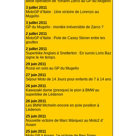
Belle opération de Yohann Zarco au GP du Mugello
3 juillet 2011
MotoGP d’Italie : 1ère victoire de Lorenzo au
Mugello
3 juillet 2011
GP du Mugello : montée irréversible de Zarco ?
2 juillet 2011
MotoGP d’Italie : Pole de Casey Stoner entre les
gouttes
2 juillet 2011
Superbike Anglais à Snetterton : En sursis Loris Baz
signe le 4e temps.
29 juin 2011
Rossi en solo au GP du Mugello
27 juin 2011
Séjour Moto de 14 Jours pour enfants de 7 à 14 ans
26 juin 2011
Kawasaki dame (presque) le pion à BMW au
superbike de Lédenon
26 juin 2011
Les BMW Michelin encore en pole position à
Lédenon.
25 juin 2011
Nouvelle victoire de Marc Márquez au Moto2 d’
Assen
25 juin 2011
Moto GP à Assen, 1e victoire de Ben Spies