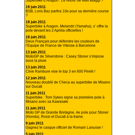
Superbike d’Aragon : Le retour de Max Biaggi ?
19 juin 2011
BSB, Loris Baz partira 10e pour sa dernière course
?
18 juin 2011
Superbike à Aragon, Melandri (Yamaha), s’ offre la
pole devant les 2 Aprilia officielles !
18 juin 2011
Deux Français pour défendre les couleurs de
l’Equipe de France de Vitesse à Barcelone
13 juin 2011
MotoGP de Silverstone : Casey Stoner s’impose
sous la pluie
13 juin 2011
Clive Rambure vise le top 3 en 600 Pirelli !
12 juin 2011
Nouveau doublé de Checa au superbike de Misano
sur Ducati
11 juin 2011
Superbike : Tom Sykes signe sa première pole à
Misano avec sa Kawasaki
11 juin 2011
Moto GP de Grande Bretagne, 4e pole pour Stoner
(Honda), Rossi et Ducati à la traine.
9 juin 2011
Gagnez le casque officiel de Romain Lanusse !
5 juin 2011