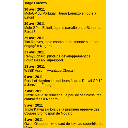
Jorge Lorenzo
30 avril 2011
MotoGP du Portugal : Jorge Lorenzo en pole à
Estoril
30 avril 2011
Moto GP d’ Estoril, égalité parfaite entre Stoner et
Rossi !
29 avril 2011
Tim Reeves, triple champion du monde side-car,
engagé à Nogaro
23 avril 2011
Rémy Echard, pilote de développement de
Fournalès en Supersport.
18 avril 2011
WSBK Assen : Avantage Checa !
9 avril 2011
Rossi et Hayden testent leurs futures Ducati GP 12
à Jerez en Espagne.
7 avril 2011
Steffie Naud se remet peu à peu de ses blessures
contractées à Nogaro
5 avril 2011
Triplé Kawasaki lors de la première épreuve des
Coupes promosport de Nogaro
4 avril 2011
Gwen Giabbani : wild card de luxe au superbike du
Mans.