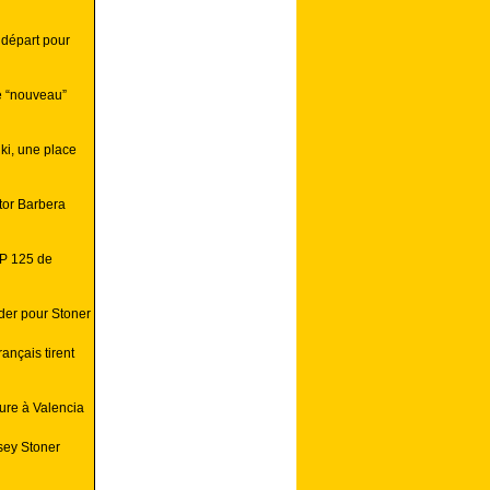
 départ pour
e “nouveau”
ki, une place
tor Barbera
GP 125 de
der pour Stoner
ançais tirent
eure à Valencia
sey Stoner