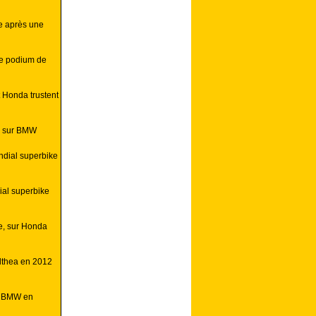
e après une
ue podium de
 Honda trustent
e sur BMW
ndial superbike
al superbike
e, sur Honda
Althea en 2012
o BMW en