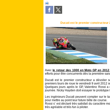
Ducati est le premier constructeur 
Avec
le retour des 1000 en Moto GP en 2012
efforts pour être concurrents dès la première sai
Ducati est le premier constructeur a dévoiler 
premiers tours de roue le vendredi 9 avril 2012 s
Quelques jours après le GP, Valentino Rossi a 
journée. Nicky Hayden doit essayer le prototype
Les ingénieurs Ducati peuvent compter sur le t
pour mettre au point leur future bête de course.
Rossi s’ est déclaré très satisfait du caractère m
très agréable et très fun à piloter.