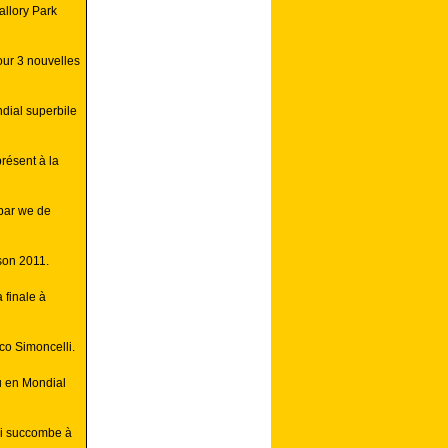
allory Park
our 3 nouvelles
dial superbile
résent à la
par we de
ison 2011.
 finale à
co Simoncelli.
u en Mondial
i succombe à