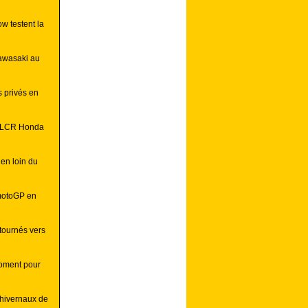
w testent la
Kawasaki au
s privés en
z LCR Honda
en loin du
 motoGP en
tournés vers
moment pour
 hivernaux de