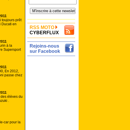
2011
 toujours prêt
fi Ducati en
RSS MOTO
CYBERFLUX
2011
rin à la
Rejoins-nous
tre Supersport
sur Facebook
2011
00, En 2012,
ni passe chez
2011
 des élèves du
zuki .
e-car pour la