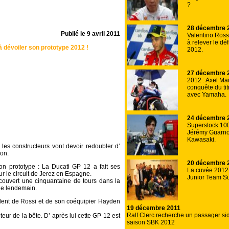
?
28 décembre 
Publié le
9 avril 2011
Valentino Rossi
à relever le dé
à dévoiler son prototype 2012 !
2012.
27 décembre 
2012 : Axel Mau
conquête du ti
avec Yamaha.
24 décembre 
Superstock 10
Jérémy Guarno
Kawasaki.
, les constructeurs vont devoir redoubler d’
son.
20 décembre 
son prototype : La Ducati GP 12 a fait ses
La cuvée 2012
ur le circuit de Jerez en Espagne.
Junior Team Su
couvert une cinquantaine de tours dans la
 le lendemain.
alent de Rossi et de son coéquipier Hayden
19 décembre 2011
Ralf Clerc recherche un passager sid
oteur de la bête. D’ après lui cette GP 12 est
saison SBK 2012