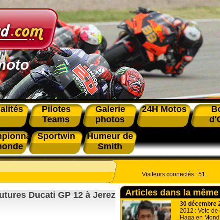
moto
alités
Pilotes
Galerie
24H Motos
B
Teams
photos
d'
pionnat
Sportwin
Humeur de
monde
Smith
Visiteurs connectés :
51
Articles dans la même
futures Ducati GP 12 à Jerez
30 décembre 
2012 : Voie de
Haga en Mondi