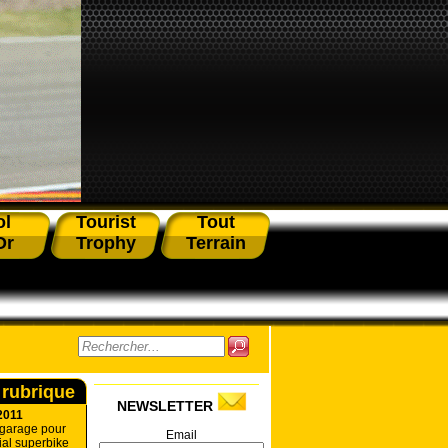
ol
Tourist
Tout
Or
Trophy
Terrain
 rubrique
NEWSLETTER
2011
 garage pour
Email
al superbike