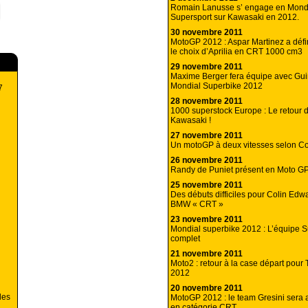
Romain Lanusse s’ engage en Mond
Supersport sur Kawasaki en 2012.
30 novembre 2011
MotoGP 2012 : Aspar Martinez a défin
le choix d’Aprilia en CRT 1000 cm3
29 novembre 2011
Maxime Berger fera équipe avec Guin
Mondial Superbike 2012
7
28 novembre 2011
1000 superstock Europe : Le retour d
Kawasaki !
27 novembre 2011
Un motoGP à deux vitesses selon Co
26 novembre 2011
Randy de Puniet présent en Moto G
25 novembre 2011
Des débuts difficiles pour Colin Edw
BMW « CRT »
23 novembre 2011
Mondial superbike 2012 : L’équipe S
complet
21 novembre 2011
Moto2 : retour à la case départ pour 
2012
20 novembre 2011
des
MotoGP 2012 : le team Gresini sera
en catégorie CRT