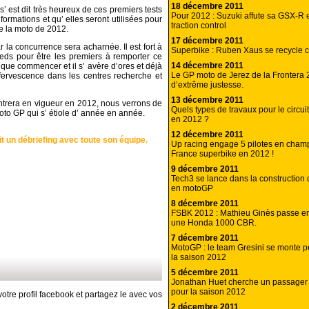
18 décembre 2011
s’ est dit très heureux de ces premiers tests
Pour 2012 : Suzuki affute sa GSX-R e
formations et qu’ elles seront utilisées pour
traction control
e la moto de 2012.
17 décembre 2011
 la concurrence sera acharnée. Il est fort à
Superbike : Ruben Xaus se recycle 
pieds pour être les premiers à remporter ce
14 décembre 2011
ue commencer et il s’ avère d’ores et déjà
Le GP moto de Jerez de la Frontera
fervescence dans les centres recherche et
d’extrême justesse.
13 décembre 2011
trera en vigueur en 2012, nous verrons de
Quels types de travaux pour le circui
oto GP qui s’ étiole d’ année en année.
en 2012 ?
12 décembre 2011
it un débriefing avec toute son équipe.
Up racing engage 5 pilotes en cham
France superbike en 2012 !
9 décembre 2011
Tech3 se lance dans la construction
en motoGP
8 décembre 2011
FSBK 2012 : Mathieu Ginès passe en
une Honda 1000 CBR.
7 décembre 2011
MotoGP : le team Gresini se monte pet
la saison 2012
5 décembre 2011
Jonathan Huet cherche un passager 
pour la saison 2012
otre profil facebook et partagez le avec vos
2 décembre 2011