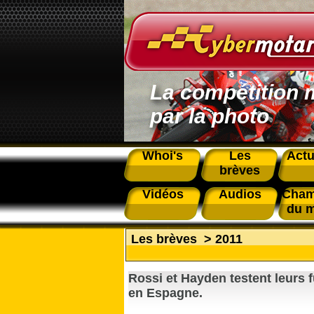
La compétition 
par la photo
Whoi's
Les
Actu
brèves
Vidéos
Audios
Cham
du 
Les brèves
>
2011
Rossi et Hayden testent leurs 
en Espagne.