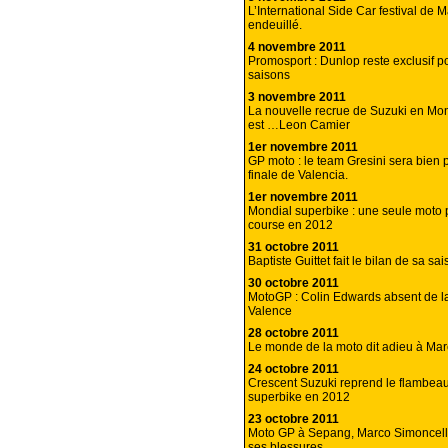
L’International Side Car festival de M
endeuillé.
4 novembre 2011
Promosport : Dunlop reste exclusif p
saisons
3 novembre 2011
La nouvelle recrue de Suzuki en Mon
est …Leon Camier
1er novembre 2011
GP moto : le team Gresini sera bien p
finale de Valencia.
1er novembre 2011
Mondial superbike : une seule moto 
course en 2012
31 octobre 2011
Baptiste Guittet fait le bilan de sa sa
30 octobre 2011
MotoGP : Colin Edwards absent de la
Valence
28 octobre 2011
Le monde de la moto dit adieu à Mar
24 octobre 2011
Crescent Suzuki reprend le flambea
superbike en 2012
23 octobre 2011
Moto GP à Sepang, Marco Simoncell
ses blessures.