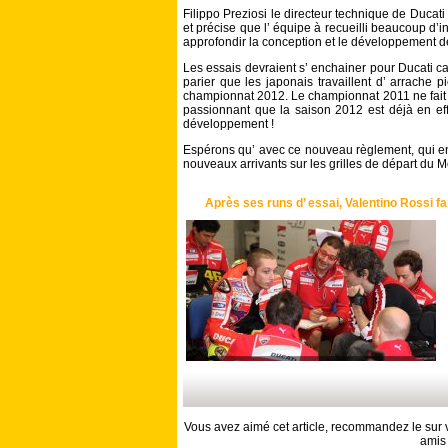
Filippo Preziosi le directeur technique de Ducati 
et précise que l’ équipe à recueilli beaucoup d’in
approfondir la conception et le développement d
Les essais devraient s’ enchainer pour Ducati car
parier que les japonais travaillent d’ arrache 
championnat 2012. Le championnat 2011 ne fait q
passionnant que la saison 2012 est déjà en ef
développement !
Espérons qu’ avec ce nouveau règlement, qui en
nouveaux arrivants sur les grilles de départ du M
Après ses runs d’ essai, Valentino Rossi fa
Vous avez aimé cet article, recommandez le sur v
amis