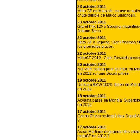
23 octobre 2011
Moto GP en Malaisie, course annulé
chute terrible de Marco Simoncelli.
23 octobre 2011
Grand Prix 125 à Sepang, magnifiq
Johann Zarco.
22 octobre 2011
Moto GP à Sepang : Dani Pedrosa et
les premières places.
22 octobre 2011
MotoGP 2012 : Colin Edwards pass
20 octobre 2011
Nouvelle saison pour Guintoli en Mo
en 2012 sur une Ducati privée
19 octobre 2011
Un team BMW 100% Italien en Mondi
en 2012
18 octobre 2011
Aoyama passe en Mondial Superbik
en 2012
17 octobre 2011
Carlos Checa resterait chez Ducati 
?
17 octobre 2011
Aspar Martinez engagerait des prot
motoGP en 2012 ?