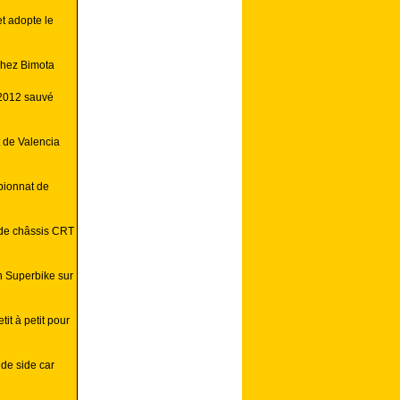
t adopte le
chez Bimota
 2012 sauvé
t de Valencia
pionnat de
 de châssis CRT
 Superbike sur
it à petit pour
de side car