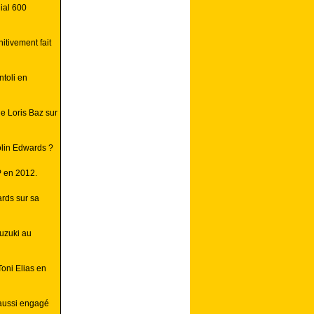
ial 600
itivement fait
toli en
e Loris Baz sur
lin Edwards ?
P en 2012.
ards sur sa
uzuki au
Toni Elias en
 aussi engagé