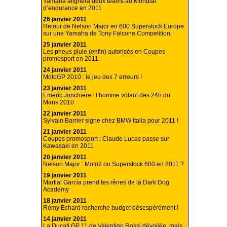
Yamaha alignera deux teams au Mondial
d’endurance en 2011
26 janvier 2011
Retour de Nelson Major en 600 Superstock Europe
sur une Yamaha de Tony Falcone Competition.
25 janvier 2011
Les pneus pluie (enfin) autorisés en Coupes
promosport en 2011.
24 janvier 2011
MotoGP 2010 : le jeu des 7 erreurs !
23 janvier 2011
Emeric Jonchiere : l’homme volant des 24h du
Mans 2010
22 janvier 2011
Sylvain Barrier signe chez BMW Italia pour 2011 !
21 janvier 2011
Coupes promosport : Claude Lucas passe sur
Kawasaki en 2011
20 janvier 2011
Nelson Major : Moto2 ou Superstock 600 en 2011 ?
19 janvier 2011
Martial Garcia prend les rênes de la Dark Dog
Academy
18 janvier 2011
Rémy Echard recherche budget désespérément !
14 janvier 2011
La Ducati GP 11 de Valentino Rossi dévoilée, mais