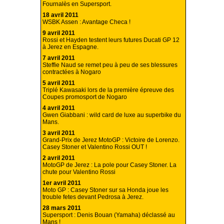
Fournalès en Supersport.
18 avril 2011
WSBK Assen : Avantage Checa !
9 avril 2011
Rossi et Hayden testent leurs futures Ducati GP 12
à Jerez en Espagne.
7 avril 2011
Steffie Naud se remet peu à peu de ses blessures
contractées à Nogaro
5 avril 2011
Triplé Kawasaki lors de la première épreuve des
Coupes promosport de Nogaro
4 avril 2011
Gwen Giabbani : wild card de luxe au superbike du
Mans.
3 avril 2011
Grand-Prix de Jerez MotoGP : Victoire de Lorenzo.
Casey Stoner et Valentino Rossi OUT !
2 avril 2011
MotoGP de Jerez : La pole pour Casey Stoner. La
chute pour Valentino Rossi
1er avril 2011
Moto GP : Casey Stoner sur sa Honda joue les
trouble fetes devant Pedrosa à Jerez.
28 mars 2011
Supersport : Denis Bouan (Yamaha) déclassé au
Mans !