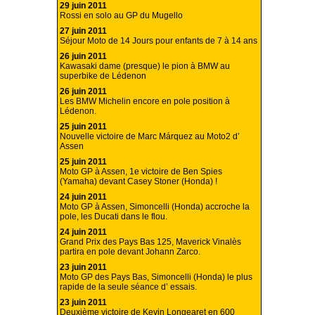
29 juin 2011
Rossi en solo au GP du Mugello
27 juin 2011
Séjour Moto de 14 Jours pour enfants de 7 à 14 ans
26 juin 2011
Kawasaki dame (presque) le pion à BMW au
superbike de Lédenon
26 juin 2011
Les BMW Michelin encore en pole position à
Lédenon.
25 juin 2011
Nouvelle victoire de Marc Márquez au Moto2 d’
Assen
25 juin 2011
Moto GP à Assen, 1e victoire de Ben Spies
(Yamaha) devant Casey Stoner (Honda) !
24 juin 2011
Moto GP à Assen, Simoncelli (Honda) accroche la
pole, les Ducati dans le flou.
24 juin 2011
Grand Prix des Pays Bas 125, Maverick Vinalès
partira en pole devant Johann Zarco.
23 juin 2011
Moto GP des Pays Bas, Simoncelli (Honda) le plus
rapide de la seule séance d’ essais.
23 juin 2011
Deuxième victoire de Kevin Longearet en 600