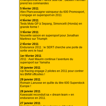
Championnat de France side-car : Bastien Herman
prend les commandes
5 février 2011
Alex Plancassagne vainqueur du 600 Promosport,
s’engage en supersport en 2011
4 février 2011
Tests Moto GP à Sepang, Simoncelli (Honda) en
grande forme !
3 février 2011
Nouvelle saison en supersport pour Jonathan
Martinez sur Triumph
2 février 2011
Endurance 2011 : le SERT cherche une porte de
sortie vers le haut
1er février 2011
2011 : Axel Maurin continue l’aventure du
supersport sur Yamaha
30 janvier 2011
Up Racing engage 2 pilotes en 2011 pour contrer
les BMW officelles !
29 janvier 2011
Romain Lanusse en quête du titre 600 Superstock
Europe !
28 janvier 2011
Kawasaki reconduit sa « dream team » en
endurance en 2011.
27 janvier 2011