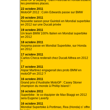
Moto GP à Sepang : Dani Pedrosa et Honda trustent
les premières places.
22 octobre 2011
MotoGP 2012 : Colin Edwards passe sur BMW
20 octobre 2011
Nouvelle saison pour Guintoli en Mondial superbike
en 2012 sur une Ducati privée
19 octobre 2011
Un team BMW 100% Italien en Mondial superbike
en 2012
18 octobre 2011
Aoyama passe en Mondial Superbike, sur Honda
en 2012
17 octobre 2011
Carlos Checa resterait chez Ducati Althea en 2012
?
17 octobre 2011
Aspar Martinez engagerait des proto BMW en
motoGP en 2012 ?
16 octobre 2011
Grand prix d’Australie MotoGP : Casey Stoner
champion du monde à Phillip Island !
16 octobre 2011
Superbike : le co-équipier de Max Biaggi en 2012
sera Eugene Laverty
16 octobre 2011
Mondial Superbike à Portimao, Rea (Honda) s’ offre