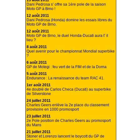
13 août 2011
Dani Pedrosa s’ offre sa 1ère pole de la saison
Moto GP à Brno !
12 août 2011
Dani Pedrosa (Honda) domine les essais libres du
Moto GP de Brno.
12 août 2011
Moto GP de Brno, le duel Honda-Ducati aura t’ il
lieu ?
8 août 2011
Quel avenir pour le championnat Mondial superbike
?
6 août 2011
GP de Motegi : feu vert de la FIM et de la Dorna
5 août 2011
Endurance : La renaissance du team RAC 41.
1er août 2011
4e doublé de Carlos Checa (Ducati) au superbike
de Silverstone
24 juillet 2011
Charles Geers enlève la 2e place du classement
provisoire en 1000 promosport
23 juillet 2011
2e Pole position de Charles Geers au promosport
du Mans
21 juillet 2011
Stoner et Lorenzo lancent le boycott du GP de