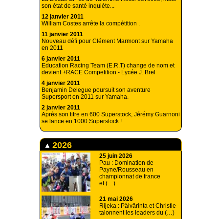
son état de santé inquiète...
12 janvier 2011
William Costes arrête la compétition .
11 janvier 2011
Nouveau défi pour Clément Marmont sur Yamaha
en 2011
6 janvier 2011
Education Racing Team (E.R.T) change de nom et
devient +RACE Competition - Lycée J. Brel
4 janvier 2011
Benjamin Delegue poursuit son aventure
Supersport en 2011 sur Yamaha.
2 janvier 2011
Après son titre en 600 Superstock, Jérémy Guarnoni
se lance en 1000 Superstock !
2026
25 juin 2026
Pau : Domination de
Payne/Rousseau en
championnat de france
et (…)
21 mai 2026
Rijeka : Päivärinta et Christie
talonnent les leaders du (…)