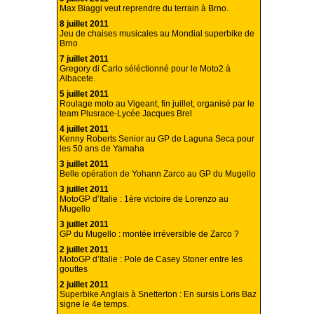
Max Biaggi veut reprendre du terrain à Brno.
8 juillet 2011
Jeu de chaises musicales au Mondial superbike de
Brno
7 juillet 2011
Gregory di Carlo séléctionné pour le Moto2 à
Albacete.
5 juillet 2011
Roulage moto au Vigeant, fin juillet, organisé par le
team Plusrace-Lycée Jacques Brel
4 juillet 2011
Kenny Roberts Senior au GP de Laguna Seca pour
les 50 ans de Yamaha
3 juillet 2011
Belle opération de Yohann Zarco au GP du Mugello
3 juillet 2011
MotoGP d’Italie : 1ère victoire de Lorenzo au
Mugello
3 juillet 2011
GP du Mugello : montée irréversible de Zarco ?
2 juillet 2011
MotoGP d’Italie : Pole de Casey Stoner entre les
gouttes
2 juillet 2011
Superbike Anglais à Snetterton : En sursis Loris Baz
signe le 4e temps.