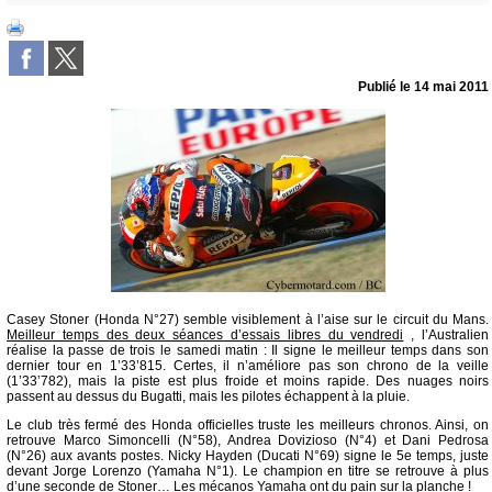
Publié le
14 mai 2011
Casey Stoner (Honda N°27) semble visiblement à l’aise sur le circuit du Mans.
Meilleur temps des deux séances d’essais libres du vendredi
, l’Australien
réalise la passe de trois le samedi matin : Il signe le meilleur temps dans son
dernier tour en 1’33’815. Certes, il n’améliore pas son chrono de la veille
(1’33’782), mais la piste est plus froide et moins rapide. Des nuages noirs
passent au dessus du Bugatti, mais les pilotes échappent à la pluie.
Le club très fermé des Honda officielles truste les meilleurs chronos. Ainsi, on
retrouve Marco Simoncelli (N°58), Andrea Dovizioso (N°4) et Dani Pedrosa
(N°26) aux avants postes. Nicky Hayden (Ducati N°69) signe le 5e temps, juste
devant Jorge Lorenzo (Yamaha N°1). Le champion en titre se retrouve à plus
d’une seconde de Stoner… Les mécanos Yamaha ont du pain sur la planche !