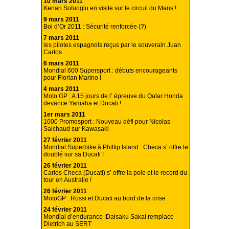
10 mars 2011
Kenan Sofuoglu en visite sur le circuit du Mans !
9 mars 2011
Bol d’Or 2011 : Sécurité renforcée (?)
7 mars 2011
les pilotes espagnols reçus par le souverain Juan
Carlos
6 mars 2011
Mondial 600 Supersport : débuts encourageants
pour Florian Marino !
4 mars 2011
Moto GP : A 15 jours de l’ épreuve du Qatar Honda
devance Yamaha et Ducati !
1er mars 2011
1000 Promosport : Nouveau défi pour Nicolas
Salchaud sur Kawasaki
27 février 2011
Mondial Superbike à Phillip Island : Checa s’ offre le
doublé sur sa Ducati !
26 février 2011
Carlos Checa (Ducati) s’ offre la pole et le record du
tour en Australie !
26 février 2011
MotoGP : Rossi et Ducati au bord de la crise .
24 février 2011
Mondial d’endurance :Daisaku Sakai remplace
Dietrich au SERT