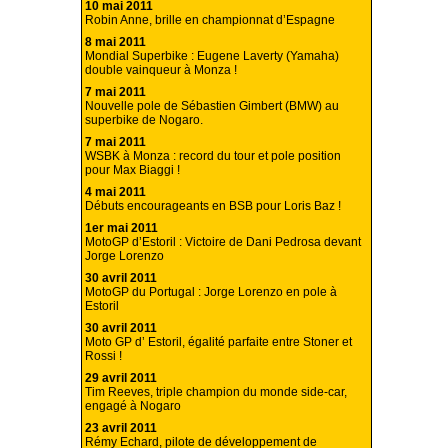
10 mai 2011
Robin Anne, brille en championnat d’Espagne
8 mai 2011
Mondial Superbike : Eugene Laverty (Yamaha)
double vainqueur à Monza !
7 mai 2011
Nouvelle pole de Sébastien Gimbert (BMW) au
superbike de Nogaro.
7 mai 2011
WSBK à Monza : record du tour et pole position
pour Max Biaggi !
4 mai 2011
Débuts encourageants en BSB pour Loris Baz !
1er mai 2011
MotoGP d’Estoril : Victoire de Dani Pedrosa devant
Jorge Lorenzo
30 avril 2011
MotoGP du Portugal : Jorge Lorenzo en pole à
Estoril
30 avril 2011
Moto GP d’ Estoril, égalité parfaite entre Stoner et
Rossi !
29 avril 2011
Tim Reeves, triple champion du monde side-car,
engagé à Nogaro
23 avril 2011
Rémy Echard, pilote de développement de