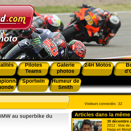
moto
alités
Pilotes
Galerie
24H Motos
B
Teams
photos
d'
pionnat
Sportwin
Humeur de
monde
Smith
Visiteurs connectés :
32
Articles dans la même
BMW au superbike du
30 décembre 
2012 : Voie de
Haga en Mondi