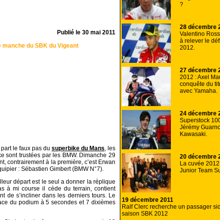
?
28 décembre 
Publié le
30 mai 2011
Valentino Rossi
à relever le dé
e manche du SBK du Vigeant
2012.
27 décembre 
2012 : Axel Mau
conquête du ti
avec Yamaha.
24 décembre 
Superstock 10
Jérémy Guarno
Kawasaki.
part le faux pas du
superbike du Mans
, les
e sont trustées par les BMW. Dimanche 29
20 décembre 
, contrairement à la première, c’est Erwan
La cuvée 2012
uipier : Sébastien Gimbert (BMW N°7).
Junior Team Su
eur départ est le seul a donner la réplique
 à mi course il cède du terrain, contient
 de s’incliner dans les derniers tours. Le
19 décembre 2011
place du podium à 5 secondes et 7 dixièmes
Ralf Clerc recherche un passager sid
saison SBK 2012