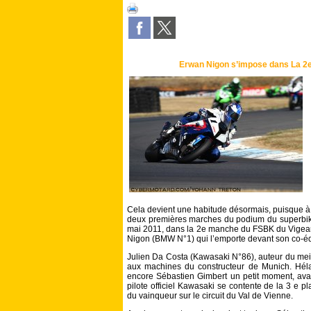
Erwan Nigon s’impose dans La 2
Cela devient une habitude désormais, puisque à 
deux premières marches du podium du superbik
mai 2011, dans la 2e manche du FSBK du Vigeant
Nigon (BMW N°1) qui l’emporte devant son co-éq
Julien Da Costa (Kawasaki N°86), auteur du meill
aux machines du constructeur de Munich. Hélas
encore Sébastien Gimbert un petit moment, avant
pilote officiel Kawasaki se contente de la 3 e 
du vainqueur sur le circuit du Val de Vienne.