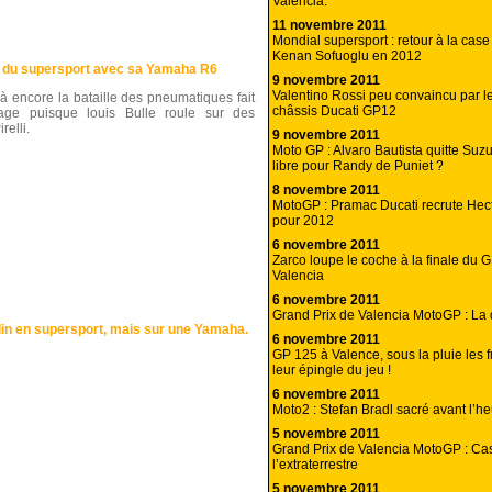
Valencia.
11 novembre 2011
Mondial supersport : retour à la case
Kenan Sofuoglu en 2012
m du supersport avec sa Yamaha R6
9 novembre 2011
Valentino Rossi peu convaincu par l
à encore la bataille des pneumatiques fait
châssis Ducati GP12
age puisque louis Bulle roule sur des
irelli.
9 novembre 2011
Moto GP : Alvaro Bautista quitte Suzu
libre pour Randy de Puniet ?
8 novembre 2011
MotoGP : Pramac Ducati recrute Hec
pour 2012
6 novembre 2011
Zarco loupe le coche à la finale du 
Valencia
6 novembre 2011
Grand Prix de Valencia MotoGP : La 
elin en supersport, mais sur une Yamaha.
6 novembre 2011
GP 125 à Valence, sous la pluie les fr
leur épingle du jeu !
6 novembre 2011
Moto2 : Stefan Bradl sacré avant l’h
5 novembre 2011
Grand Prix de Valencia MotoGP : Ca
l’extraterrestre
5 novembre 2011