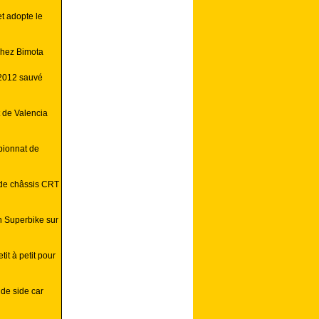
t adopte le
chez Bimota
 2012 sauvé
t de Valencia
pionnat de
 de châssis CRT
 Superbike sur
it à petit pour
de side car