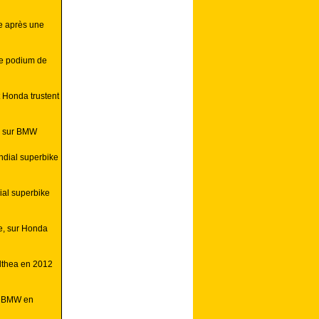
e après une
ue podium de
 Honda trustent
e sur BMW
ndial superbike
al superbike
e, sur Honda
Althea en 2012
o BMW en