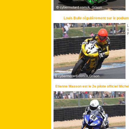
Louis Bulle régulièrement sur le podiu
L
r
P
Etienne Masson est le 2e pilote officiel Mich