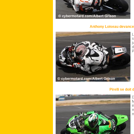
Anthony Loiseau devance l
L
s
j
d
P
Pirelli se doit 
M
é
m