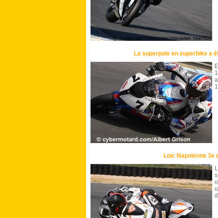
La superpole en superbike a é
E
a
1
Loic Napoleone 3e d
L
o
u
d