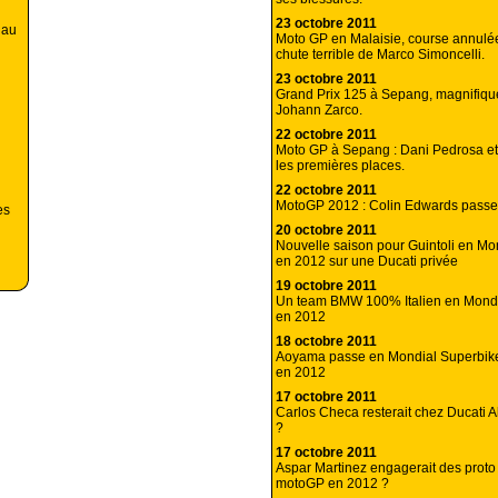
23 octobre 2011
 au
Moto GP en Malaisie, course annulé
chute terrible de Marco Simoncelli.
23 octobre 2011
Grand Prix 125 à Sepang, magnifiq
Johann Zarco.
22 octobre 2011
Moto GP à Sepang : Dani Pedrosa et
les premières places.
22 octobre 2011
MotoGP 2012 : Colin Edwards pass
es
20 octobre 2011
Nouvelle saison pour Guintoli en Mo
en 2012 sur une Ducati privée
19 octobre 2011
Un team BMW 100% Italien en Mondi
en 2012
18 octobre 2011
Aoyama passe en Mondial Superbik
en 2012
17 octobre 2011
Carlos Checa resterait chez Ducati 
?
17 octobre 2011
Aspar Martinez engagerait des prot
motoGP en 2012 ?