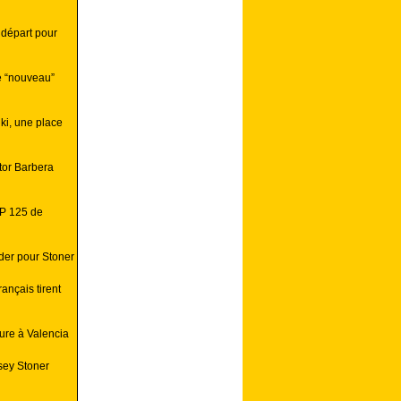
 départ pour
e “nouveau”
ki, une place
tor Barbera
GP 125 de
der pour Stoner
ançais tirent
eure à Valencia
sey Stoner