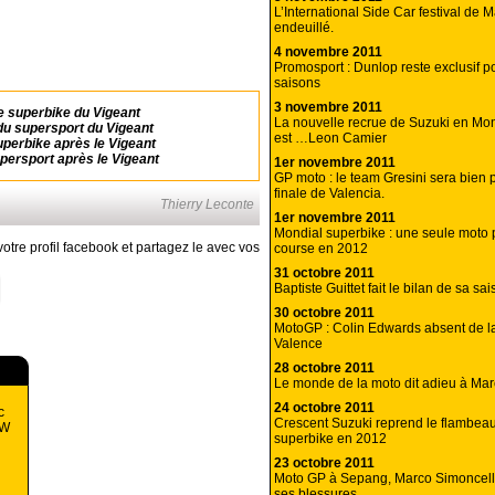
L’International Side Car festival de M
endeuillé.
4 novembre 2011
Promosport : Dunlop reste exclusif p
saisons
3 novembre 2011
e superbike du Vigeant
La nouvelle recrue de Suzuki en Mon
du supersport du Vigeant
est …Leon Camier
perbike après le Vigeant
persport après le Vigeant
1er novembre 2011
GP moto : le team Gresini sera bien p
finale de Valencia.
Thierry Leconte
1er novembre 2011
Mondial superbike : une seule moto 
otre profil facebook et partagez le avec vos
course en 2012
31 octobre 2011
Baptiste Guittet fait le bilan de sa sa
30 octobre 2011
MotoGP : Colin Edwards absent de la
Valence
28 octobre 2011
Le monde de la moto dit adieu à Mar
24 octobre 2011
c
Crescent Suzuki reprend le flambea
MW
superbike en 2012
23 octobre 2011
Moto GP à Sepang, Marco Simoncell
ses blessures.