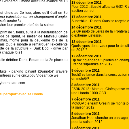
ien Gimbert qui mène avec une avance de 18
18 décembre 2011
Pour 2012 : Suzuki affute sa GSX-R e
traction control
hute au 2e tour, alors qu’il était en 3e
 ma trajectoire sur un changement d’angle,
17 décembre 2011
 suis tombé ! »
.
Superbike : Ruben Xaus se recycle 
er leur premier triplé de la saison.
14 décembre 2011
Le GP moto de Jerez de la Frontera
rint de 5 tours, suite à la neutralisation de
d’extrême justesse.
de ce sprint, le métier de Mathieu Ginès
ecmas, monte pour la deuxième fois de la
13 décembre 2011
is tout le monde a remarquer l’excellente
Quels types de travaux pour le circui
ote de la structure « Dark Dog » drivé par
en 2012 ?
à chaque fois !
12 décembre 2011
ulle détrône Denis Bouan de la 2e place au
Up racing engage 5 pilotes en cham
France superbike en 2012 !
9 décembre 2011
tuite - parking payant (2€/moto)" s’avère
Tech3 se lance dans la construction
entrées sur le circuit du Vigeant ce we.
en motoGP
 cybermotard.com
8 décembre 2011
FSBK 2012 : Mathieu Ginès passe en
une Honda 1000 CBR.
n supersport avec sa Honda
7 décembre 2011
MotoGP : le team Gresini se monte pet
la saison 2012
5 décembre 2011
Jonathan Huet cherche un passager 
pour la saison 2012
2 décembre 2011