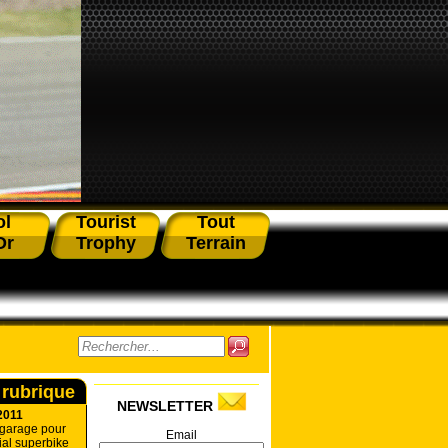
ol
Tourist
Tout
Or
Trophy
Terrain
 rubrique
NEWSLETTER
2011
 garage pour
Email
al superbike