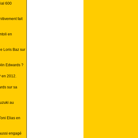
ial 600
itivement fait
toli en
e Loris Baz sur
lin Edwards ?
P en 2012.
ards sur sa
uzuki au
Toni Elias en
 aussi engagé