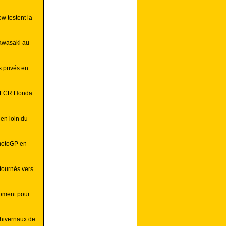
w testent la
Kawasaki au
s privés en
z LCR Honda
en loin du
 motoGP en
tournés vers
moment pour
 hivernaux de