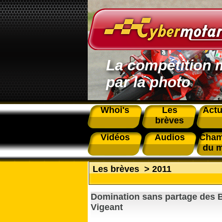
La compétition 
par la photo
Whoi's
Les
Actu
brèves
Vidéos
Audios
Cham
du 
Les brèves
>
2011
Domination sans partage des 
Vigeant