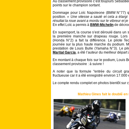
Au classement provisoire c’est toujours Sébast
points sur le champion sortant.
Dommage pour Loïc Napoleone (BMW N°77) qui c
position.
« Une vitesse a sauté et cela a élargi
résultat la roue avant a mordu sur le vibreur et je
En effet Loïc a permis à
BMW-Michelin
de décroch
En supersport, la course s’est déroulé dans un sp
la première manche sur drapeau rouge. Lors 
(Honda N°2) a fait la différence. Le pilote T
journée sur la plus haute marche du podium. Ma
prestation de Louis Bulle (Yamaha N°3). Le pil
Martial Garcia
, a été l’auteur du meilleur départ 
En montant à chaque fois sur le podium, Louis B
classement provisoire : à suivre !
A noter que la formule "entrée du circuit gra
fructueuse car il a été enregistré environ 17.000 
Le compte rendu complet en photos bientôt sur
Mathieu Gines fait le doublé e