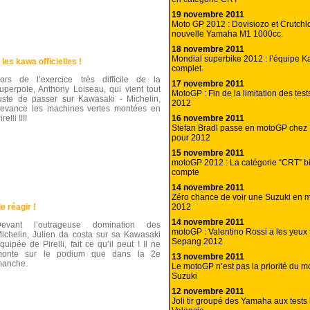
19 novembre 2011
Moto GP 2012 : Dovisiozo et Crutchlo
nouvelle Yamaha M1 1000cc.
18 novembre 2011
Mondial superbike 2012 : l’équipe 
es kawa officielles !
complet.
ors de l’exercice très difficile de la
17 novembre 2011
uperpole, Anthony Loiseau, qui vient tout
MotoGP : Fin de la limitation des test
uste de passer sur Kawasaki - Michelin,
2012
evance les machines vertes montées en
16 novembre 2011
irelli !!!!
Stefan Bradl passe en motoGP che
pour 2012
15 novembre 2011
motoGP 2012 : La catégorie “CRT” bi
compte
14 novembre 2011
Zéro chance de voir une Suzuki en
2012
de réagir !
14 novembre 2011
Devant l’outrageuse domination des
motoGP : Valentino Rossi a les yeux 
ichelin, Julien da costa sur sa Kawasaki
Sepang 2012
quipée de Pirelli, fait ce qu’il peut ! Il ne
monte sur le podium que dans la 2e
13 novembre 2011
anche.
Le motoGP n’est pas la priorité du 
Suzuki
12 novembre 2011
Joli tir groupé des Yamaha aux tests