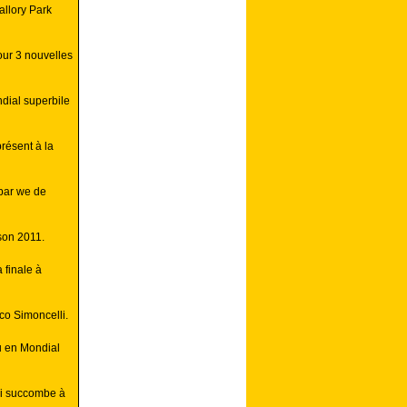
allory Park
our 3 nouvelles
dial superbile
résent à la
par we de
ison 2011.
 finale à
co Simoncelli.
u en Mondial
i succombe à