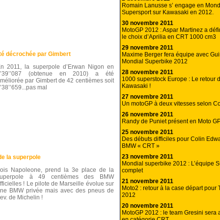
Romain Lanusse s’ engage en Mond
Supersport sur Kawasaki en 2012.
30 novembre 2011
MotoGP 2012 : Aspar Martinez a défin
le choix d’Aprilia en CRT 1000 cm3
29 novembre 2011
té décrochée par Gimbert
Maxime Berger fera équipe avec Guin
Mondial Superbike 2012
n 2011, la superpole d’Erwan Nigon en
28 novembre 2011
1’39’’087 (obtenue en 2010) a été
1000 superstock Europe : Le retour d
méliorée par Gimbert de 42 centièmes soit
Kawasaki !
’38’’659...pas mal
27 novembre 2011
Un motoGP à deux vitesses selon Co
26 novembre 2011
Randy de Puniet présent en Moto G
25 novembre 2011
Des débuts difficiles pour Colin Edw
BMW « CRT »
23 novembre 2011
e la superpole
Mondial superbike 2012 : L’équipe S
ois Napoleone, prend la 3e place de la
complet
superpole à 49 centièmes des BMW
21 novembre 2011
fficielles ! Le pilote de Marseille évolue sur
Moto2 : retour à la case départ pour 
ne BMW privée mais avec des pneus de
2012
ev. de Michelin !
20 novembre 2011
MotoGP 2012 : le team Gresini sera
en catégorie CRT