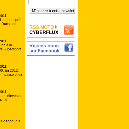
2011
 toujours prêt
fi Ducati en
RSS MOTO
CYBERFLUX
2011
rin à la
Rejoins-nous
tre Supersport
sur Facebook
2011
00, En 2012,
ni passe chez
2011
 des élèves du
zuki .
e-car pour la