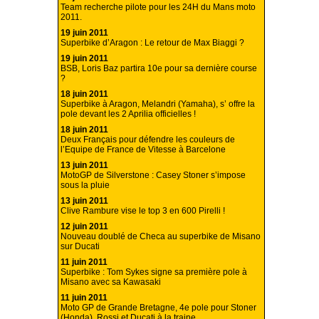
Team recherche pilote pour les 24H du Mans moto
2011.
19 juin 2011
Superbike d’Aragon : Le retour de Max Biaggi ?
19 juin 2011
BSB, Loris Baz partira 10e pour sa dernière course
?
18 juin 2011
Superbike à Aragon, Melandri (Yamaha), s’ offre la
pole devant les 2 Aprilia officielles !
18 juin 2011
Deux Français pour défendre les couleurs de
l’Equipe de France de Vitesse à Barcelone
13 juin 2011
MotoGP de Silverstone : Casey Stoner s’impose
sous la pluie
13 juin 2011
Clive Rambure vise le top 3 en 600 Pirelli !
12 juin 2011
Nouveau doublé de Checa au superbike de Misano
sur Ducati
11 juin 2011
Superbike : Tom Sykes signe sa première pole à
Misano avec sa Kawasaki
11 juin 2011
Moto GP de Grande Bretagne, 4e pole pour Stoner
(Honda), Rossi et Ducati à la traine.