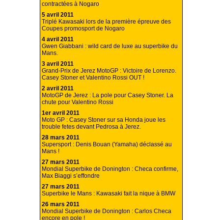
contractées à Nogaro
5 avril 2011
Triplé Kawasaki lors de la première épreuve des
Coupes promosport de Nogaro
4 avril 2011
Gwen Giabbani : wild card de luxe au superbike du
Mans.
3 avril 2011
Grand-Prix de Jerez MotoGP : Victoire de Lorenzo.
Casey Stoner et Valentino Rossi OUT !
2 avril 2011
MotoGP de Jerez : La pole pour Casey Stoner. La
chute pour Valentino Rossi
1er avril 2011
Moto GP : Casey Stoner sur sa Honda joue les
trouble fetes devant Pedrosa à Jerez.
28 mars 2011
Supersport : Denis Bouan (Yamaha) déclassé au
Mans !
27 mars 2011
Mondial Superbike de Donington : Checa confirme,
Max Biaggi s’effondre
27 mars 2011
Superbike le Mans : Kawasaki fait la nique à BMW
26 mars 2011
Mondial Superbike de Donington : Carlos Checa
encore en pole !