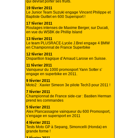
qui devrait porter ses fruits.
19 février 2011
Le Junior Team Suzuki engage Vincent Philippe et
Baptiste Guittet en 600 Supersport !
17 février 2011
Roulages intenses de Maxime Berger, sur Ducati,
en vue du WSBK de Phillip Island
13 février 2011
Le team PLUSRACE-Lycée J.Brel engage 4 BMW
en Championnat de France Superbike
12 février 2011
Disparition tragique d’Arnaud Larose en Suisse.
11 février 2011
Vainqueur du 1000 promosport Yann Sotter s’
engage en superbike en 2011.
9 février 2011
Moto2 : Xavier Simeon 3e pilote Tech3 pour 2011 !
7 février 2011
Championnat de France side-car : Bastien Herman
prend les commandes
5 février 2011
Alex Plancassagne vainqueur du 600 Promosport,
s’engage en supersport en 2011
4 février 2011
Tests Moto GP à Sepang, Simoncelli (Honda) en
grande forme !