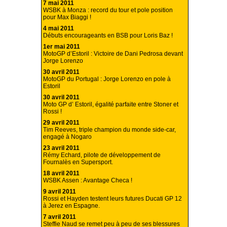
7 mai 2011
WSBK à Monza : record du tour et pole position
pour Max Biaggi !
4 mai 2011
Débuts encourageants en BSB pour Loris Baz !
1er mai 2011
MotoGP d’Estoril : Victoire de Dani Pedrosa devant
Jorge Lorenzo
30 avril 2011
MotoGP du Portugal : Jorge Lorenzo en pole à
Estoril
30 avril 2011
Moto GP d’ Estoril, égalité parfaite entre Stoner et
Rossi !
29 avril 2011
Tim Reeves, triple champion du monde side-car,
engagé à Nogaro
23 avril 2011
Rémy Echard, pilote de développement de
Fournalès en Supersport.
18 avril 2011
WSBK Assen : Avantage Checa !
9 avril 2011
Rossi et Hayden testent leurs futures Ducati GP 12
à Jerez en Espagne.
7 avril 2011
Steffie Naud se remet peu à peu de ses blessures