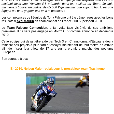
« Je suis très heureux d’avoir intégré cette équipe, je vais disposer d’un très bon
matériel avec une Yamaha R6 préparée dans les ateliers du Team. Je dois
maintenant trouver un budget de 65.000 € qui me manque aujourd’hui. C’est une
équipe qui peut gagner, elle en a le potentiel »
Les compétences de l’équipe de Tony Falcone ont été démontrées avec les bons
résultats d’
Axel Maurin
en championnat de France 600 Supersport 2010.
Le
Team Falcone Compétition
, a fait volte face vis-à-vis de ses ambitions
premières. Il ne sera pas engagé en Moto2 CEV comme annoncé en décembre
2010.
Cette équipe qui devait être aidé par Tech 3 en Championnat d’Espagne devra
remettre ses projets à plus tard et essayer maintenant de tout mettre en œuvre
afin de hisser leur pilote de 17 ans sur la première marche des podiums
Européen.
Bon courage à eux !
En 2010, Nelson Major roulait pour le prestigieux team Trasimeno