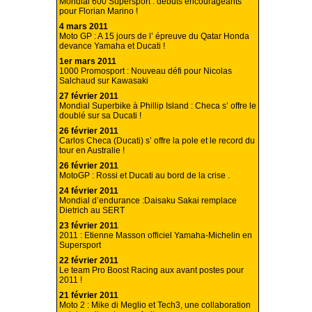
Mondial 600 Supersport : débuts encourageants
pour Florian Marino !
4 mars 2011
Moto GP : A 15 jours de l’ épreuve du Qatar Honda
devance Yamaha et Ducati !
1er mars 2011
1000 Promosport : Nouveau défi pour Nicolas
Salchaud sur Kawasaki
27 février 2011
Mondial Superbike à Phillip Island : Checa s’ offre le
doublé sur sa Ducati !
26 février 2011
Carlos Checa (Ducati) s’ offre la pole et le record du
tour en Australie !
26 février 2011
MotoGP : Rossi et Ducati au bord de la crise .
24 février 2011
Mondial d’endurance :Daisaku Sakai remplace
Dietrich au SERT
23 février 2011
2011 : Etienne Masson officiel Yamaha-Michelin en
Supersport
22 février 2011
Le team Pro Boost Racing aux avant postes pour
2011 !
21 février 2011
Moto 2 : Mike di Meglio et Tech3, une collaboration