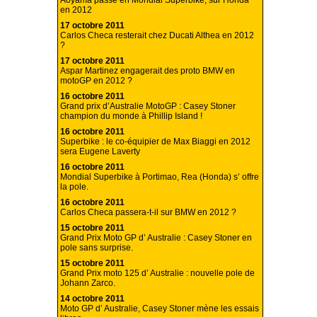
Aoyama passe en Mondial Superbike, sur Honda
en 2012
17 octobre 2011
Carlos Checa resterait chez Ducati Althea en 2012
?
17 octobre 2011
Aspar Martinez engagerait des proto BMW en
motoGP en 2012 ?
16 octobre 2011
Grand prix d’Australie MotoGP : Casey Stoner
champion du monde à Phillip Island !
16 octobre 2011
Superbike : le co-équipier de Max Biaggi en 2012
sera Eugene Laverty
16 octobre 2011
Mondial Superbike à Portimao, Rea (Honda) s’ offre
la pole.
16 octobre 2011
Carlos Checa passera-t-il sur BMW en 2012 ?
15 octobre 2011
Grand Prix Moto GP d’ Australie : Casey Stoner en
pole sans surprise.
15 octobre 2011
Grand Prix moto 125 d’ Australie : nouvelle pole de
Johann Zarco.
14 octobre 2011
Moto GP d’ Australie, Casey Stoner mène les essais