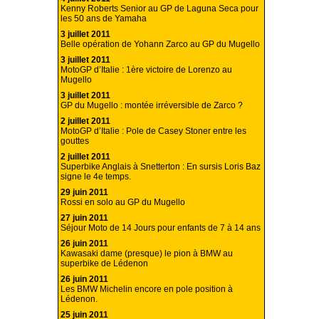
Kenny Roberts Senior au GP de Laguna Seca pour
les 50 ans de Yamaha
3 juillet 2011
Belle opération de Yohann Zarco au GP du Mugello
3 juillet 2011
MotoGP d’Italie : 1ère victoire de Lorenzo au
Mugello
3 juillet 2011
GP du Mugello : montée irréversible de Zarco ?
2 juillet 2011
MotoGP d’Italie : Pole de Casey Stoner entre les
gouttes
2 juillet 2011
Superbike Anglais à Snetterton : En sursis Loris Baz
signe le 4e temps.
29 juin 2011
Rossi en solo au GP du Mugello
27 juin 2011
Séjour Moto de 14 Jours pour enfants de 7 à 14 ans
26 juin 2011
Kawasaki dame (presque) le pion à BMW au
superbike de Lédenon
26 juin 2011
Les BMW Michelin encore en pole position à
Lédenon.
25 juin 2011