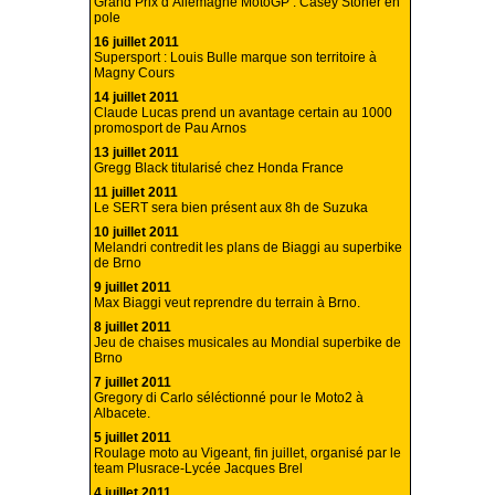
Grand Prix d’Allemagne MotoGP : Casey Stoner en
pole
16 juillet 2011
Supersport : Louis Bulle marque son territoire à
Magny Cours
14 juillet 2011
Claude Lucas prend un avantage certain au 1000
promosport de Pau Arnos
13 juillet 2011
Gregg Black titularisé chez Honda France
11 juillet 2011
Le SERT sera bien présent aux 8h de Suzuka
10 juillet 2011
Melandri contredit les plans de Biaggi au superbike
de Brno
9 juillet 2011
Max Biaggi veut reprendre du terrain à Brno.
8 juillet 2011
Jeu de chaises musicales au Mondial superbike de
Brno
7 juillet 2011
Gregory di Carlo séléctionné pour le Moto2 à
Albacete.
5 juillet 2011
Roulage moto au Vigeant, fin juillet, organisé par le
team Plusrace-Lycée Jacques Brel
4 juillet 2011