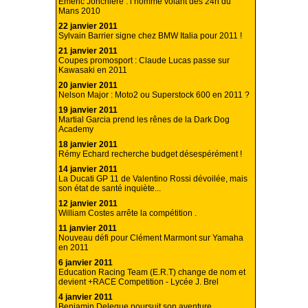
Emeric Jonchiere : l’homme volant des 24h du
Mans 2010
22 janvier 2011
Sylvain Barrier signe chez BMW Italia pour 2011 !
21 janvier 2011
Coupes promosport : Claude Lucas passe sur
Kawasaki en 2011
20 janvier 2011
Nelson Major : Moto2 ou Superstock 600 en 2011 ?
19 janvier 2011
Martial Garcia prend les rênes de la Dark Dog
Academy
18 janvier 2011
Rémy Echard recherche budget désespérément !
14 janvier 2011
La Ducati GP 11 de Valentino Rossi dévoilée, mais
son état de santé inquiète...
12 janvier 2011
William Costes arrête la compétition .
11 janvier 2011
Nouveau défi pour Clément Marmont sur Yamaha
en 2011
6 janvier 2011
Education Racing Team (E.R.T) change de nom et
devient +RACE Competition - Lycée J. Brel
4 janvier 2011
Benjamin Delegue poursuit son aventure