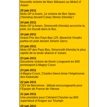
Nouvelle victoire de Marc Márquez au Moto2 d’
Assen
25 juin 2011
Moto GP à Assen, 1e victoire de Ben Spies
(Yamaha) devant Casey Stoner (Honda) !
24 juin 2011
Moto GP à Assen, Simoncelli (Honda) accroche la
pole, les Ducati dans le flou.
24 juin 2011
Grand Prix des Pays Bas 125, Maverick Vinalès
partira en pole devant Johann Zarco.
23 juin 2011
Moto GP des Pays Bas, Simoncelli (Honda) le plus
rapide de la seule séance d’ essais.
23 juin 2011
Deuxième victoire de Kevin Longearet en 600
promosport à Magny Cours
23 juin 2011
A Magny Cours, Charles Geers brise l’hégémonie
des Kawasaki
22 juin 2011
CEV de Barcelone : débuts encourageants pour
l’Equipe de France de Vitesse
21 juin 2011
Une première pour Clément Chevrier au 600
superstock d’Aragon sur Triumph
20 juin 2011