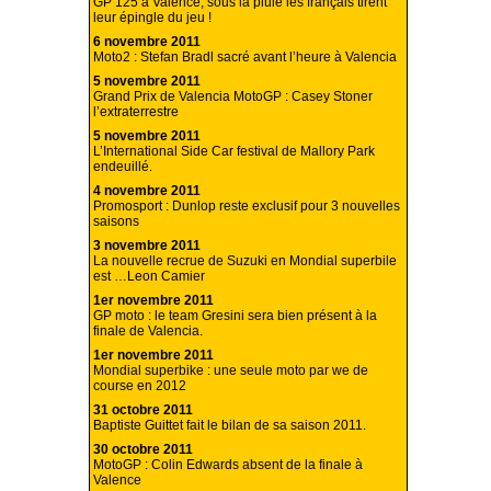
GP 125 à Valence, sous la pluie les français tirent
leur épingle du jeu !
6 novembre 2011
Moto2 : Stefan Bradl sacré avant l’heure à Valencia
5 novembre 2011
Grand Prix de Valencia MotoGP : Casey Stoner
l’extraterrestre
5 novembre 2011
L’International Side Car festival de Mallory Park
endeuillé.
4 novembre 2011
Promosport : Dunlop reste exclusif pour 3 nouvelles
saisons
3 novembre 2011
La nouvelle recrue de Suzuki en Mondial superbile
est …Leon Camier
1er novembre 2011
GP moto : le team Gresini sera bien présent à la
finale de Valencia.
1er novembre 2011
Mondial superbike : une seule moto par we de
course en 2012
31 octobre 2011
Baptiste Guittet fait le bilan de sa saison 2011.
30 octobre 2011
MotoGP : Colin Edwards absent de la finale à
Valence