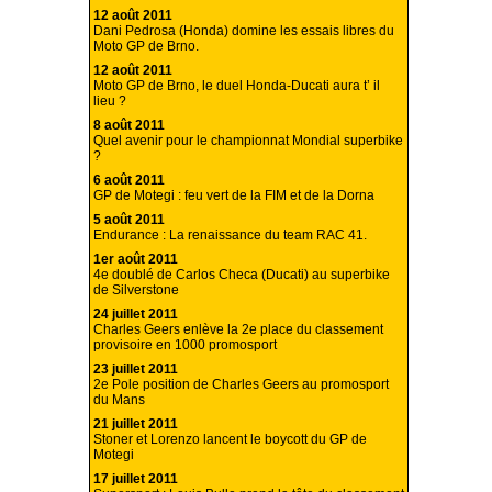
12 août 2011
Dani Pedrosa (Honda) domine les essais libres du
Moto GP de Brno.
12 août 2011
Moto GP de Brno, le duel Honda-Ducati aura t’ il
lieu ?
8 août 2011
Quel avenir pour le championnat Mondial superbike
?
6 août 2011
GP de Motegi : feu vert de la FIM et de la Dorna
5 août 2011
Endurance : La renaissance du team RAC 41.
1er août 2011
4e doublé de Carlos Checa (Ducati) au superbike
de Silverstone
24 juillet 2011
Charles Geers enlève la 2e place du classement
provisoire en 1000 promosport
23 juillet 2011
2e Pole position de Charles Geers au promosport
du Mans
21 juillet 2011
Stoner et Lorenzo lancent le boycott du GP de
Motegi
17 juillet 2011