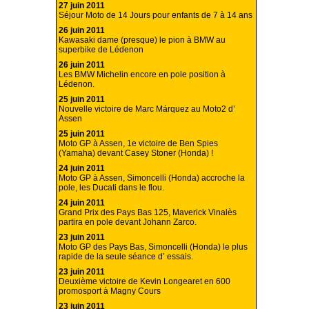
27 juin 2011
Séjour Moto de 14 Jours pour enfants de 7 à 14 ans
26 juin 2011
Kawasaki dame (presque) le pion à BMW au
superbike de Lédenon
26 juin 2011
Les BMW Michelin encore en pole position à
Lédenon.
25 juin 2011
Nouvelle victoire de Marc Márquez au Moto2 d’
Assen
25 juin 2011
Moto GP à Assen, 1e victoire de Ben Spies
(Yamaha) devant Casey Stoner (Honda) !
24 juin 2011
Moto GP à Assen, Simoncelli (Honda) accroche la
pole, les Ducati dans le flou.
24 juin 2011
Grand Prix des Pays Bas 125, Maverick Vinalès
partira en pole devant Johann Zarco.
23 juin 2011
Moto GP des Pays Bas, Simoncelli (Honda) le plus
rapide de la seule séance d’ essais.
23 juin 2011
Deuxième victoire de Kevin Longearet en 600
promosport à Magny Cours
23 juin 2011