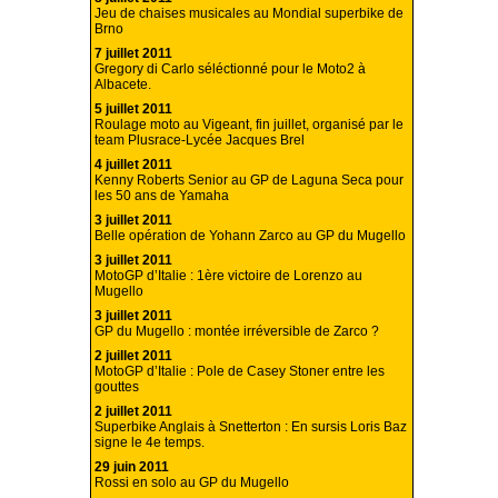
Jeu de chaises musicales au Mondial superbike de
Brno
7 juillet 2011
Gregory di Carlo séléctionné pour le Moto2 à
Albacete.
5 juillet 2011
Roulage moto au Vigeant, fin juillet, organisé par le
team Plusrace-Lycée Jacques Brel
4 juillet 2011
Kenny Roberts Senior au GP de Laguna Seca pour
les 50 ans de Yamaha
3 juillet 2011
Belle opération de Yohann Zarco au GP du Mugello
3 juillet 2011
MotoGP d’Italie : 1ère victoire de Lorenzo au
Mugello
3 juillet 2011
GP du Mugello : montée irréversible de Zarco ?
2 juillet 2011
MotoGP d’Italie : Pole de Casey Stoner entre les
gouttes
2 juillet 2011
Superbike Anglais à Snetterton : En sursis Loris Baz
signe le 4e temps.
29 juin 2011
Rossi en solo au GP du Mugello