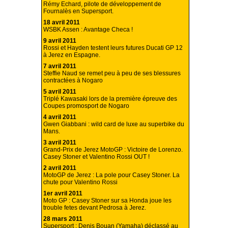
Rémy Echard, pilote de développement de
Fournalès en Supersport.
18 avril 2011
WSBK Assen : Avantage Checa !
9 avril 2011
Rossi et Hayden testent leurs futures Ducati GP 12
à Jerez en Espagne.
7 avril 2011
Steffie Naud se remet peu à peu de ses blessures
contractées à Nogaro
5 avril 2011
Triplé Kawasaki lors de la première épreuve des
Coupes promosport de Nogaro
4 avril 2011
Gwen Giabbani : wild card de luxe au superbike du
Mans.
3 avril 2011
Grand-Prix de Jerez MotoGP : Victoire de Lorenzo.
Casey Stoner et Valentino Rossi OUT !
2 avril 2011
MotoGP de Jerez : La pole pour Casey Stoner. La
chute pour Valentino Rossi
1er avril 2011
Moto GP : Casey Stoner sur sa Honda joue les
trouble fetes devant Pedrosa à Jerez.
28 mars 2011
Supersport : Denis Bouan (Yamaha) déclassé au