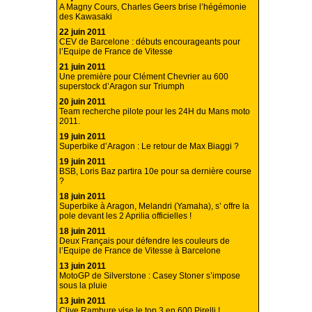
A Magny Cours, Charles Geers brise l’hégémonie
des Kawasaki
22 juin 2011
CEV de Barcelone : débuts encourageants pour
l’Equipe de France de Vitesse
21 juin 2011
Une première pour Clément Chevrier au 600
superstock d’Aragon sur Triumph
20 juin 2011
Team recherche pilote pour les 24H du Mans moto
2011.
19 juin 2011
Superbike d’Aragon : Le retour de Max Biaggi ?
19 juin 2011
BSB, Loris Baz partira 10e pour sa dernière course
?
18 juin 2011
Superbike à Aragon, Melandri (Yamaha), s’ offre la
pole devant les 2 Aprilia officielles !
18 juin 2011
Deux Français pour défendre les couleurs de
l’Equipe de France de Vitesse à Barcelone
13 juin 2011
MotoGP de Silverstone : Casey Stoner s’impose
sous la pluie
13 juin 2011
Clive Rambure vise le top 3 en 600 Pirelli !