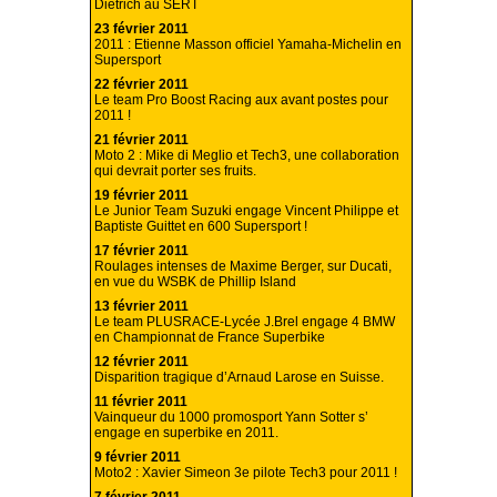
Dietrich au SERT
23 février 2011
2011 : Etienne Masson officiel Yamaha-Michelin en
Supersport
22 février 2011
Le team Pro Boost Racing aux avant postes pour
2011 !
21 février 2011
Moto 2 : Mike di Meglio et Tech3, une collaboration
qui devrait porter ses fruits.
19 février 2011
Le Junior Team Suzuki engage Vincent Philippe et
Baptiste Guittet en 600 Supersport !
17 février 2011
Roulages intenses de Maxime Berger, sur Ducati,
en vue du WSBK de Phillip Island
13 février 2011
Le team PLUSRACE-Lycée J.Brel engage 4 BMW
en Championnat de France Superbike
12 février 2011
Disparition tragique d’Arnaud Larose en Suisse.
11 février 2011
Vainqueur du 1000 promosport Yann Sotter s’
engage en superbike en 2011.
9 février 2011
Moto2 : Xavier Simeon 3e pilote Tech3 pour 2011 !