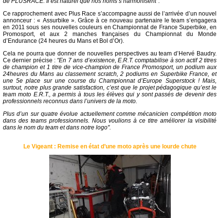
de PLUSRACE. Il est naturel que nos noms s’harmonisent"
.
Ce rapprochement avec Plus Race s’accompagne aussi de l’arrivée d’un nouvel
annonceur : « Assurbike ». Grâce à ce nouveau partenaire le team s’engagera
en 2011 sous ses nouvelles couleurs en Championnat de France Superbike, en
Promosport, et aux 2 manches françaises du Championnat du Monde
d’Endurance (24 heures du Mans et Bol d’Or).
Cela ne pourra que donner de nouvelles perspectives au team d’Hervé Baudry.
Ce dernier précise :
"En 7 ans d’existence, E.R.T. comptabilise à son actif 2 titres
de champion et 1 titre de vice-champion de France Promosport, un podium aux
24heures du Mans au classement scratch, 2 podiums en Superbike France, et
une 5e place sur une course du Championnat d’Europe Superstock ! Mais,
surtout, notre plus grande satisfaction, c’est que le projet pédagogique qu’est le
team moto E.R.T., a permis à tous les élèves qui y sont passés de devenir des
professionnels reconnus dans l’univers de la moto.
Plus d’un sur quatre évolue actuellement comme mécanicien compétition moto
dans des teams professionnels. Nous voulions à ce titre améliorer la visibilité
dans le nom du team et dans notre logo".
Le Vigeant : Remise en état d’une moto après une lourde chute