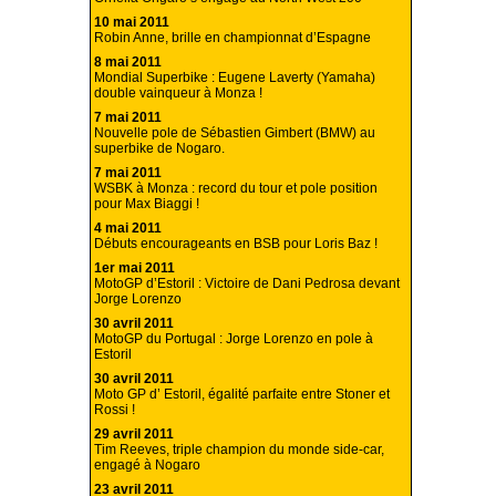
10 mai 2011
Robin Anne, brille en championnat d’Espagne
8 mai 2011
Mondial Superbike : Eugene Laverty (Yamaha)
double vainqueur à Monza !
7 mai 2011
Nouvelle pole de Sébastien Gimbert (BMW) au
superbike de Nogaro.
7 mai 2011
WSBK à Monza : record du tour et pole position
pour Max Biaggi !
4 mai 2011
Débuts encourageants en BSB pour Loris Baz !
1er mai 2011
MotoGP d’Estoril : Victoire de Dani Pedrosa devant
Jorge Lorenzo
30 avril 2011
MotoGP du Portugal : Jorge Lorenzo en pole à
Estoril
30 avril 2011
Moto GP d’ Estoril, égalité parfaite entre Stoner et
Rossi !
29 avril 2011
Tim Reeves, triple champion du monde side-car,
engagé à Nogaro
23 avril 2011