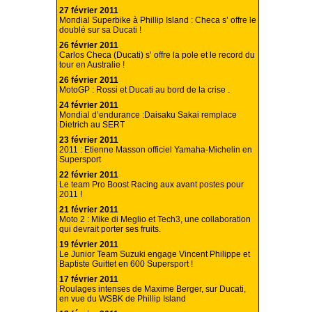
27 février 2011
Mondial Superbike à Phillip Island : Checa s’ offre le
doublé sur sa Ducati !
26 février 2011
Carlos Checa (Ducati) s’ offre la pole et le record du
tour en Australie !
26 février 2011
MotoGP : Rossi et Ducati au bord de la crise .
24 février 2011
Mondial d’endurance :Daisaku Sakai remplace
Dietrich au SERT
23 février 2011
2011 : Etienne Masson officiel Yamaha-Michelin en
Supersport
22 février 2011
Le team Pro Boost Racing aux avant postes pour
2011 !
21 février 2011
Moto 2 : Mike di Meglio et Tech3, une collaboration
qui devrait porter ses fruits.
19 février 2011
Le Junior Team Suzuki engage Vincent Philippe et
Baptiste Guittet en 600 Supersport !
17 février 2011
Roulages intenses de Maxime Berger, sur Ducati,
en vue du WSBK de Phillip Island