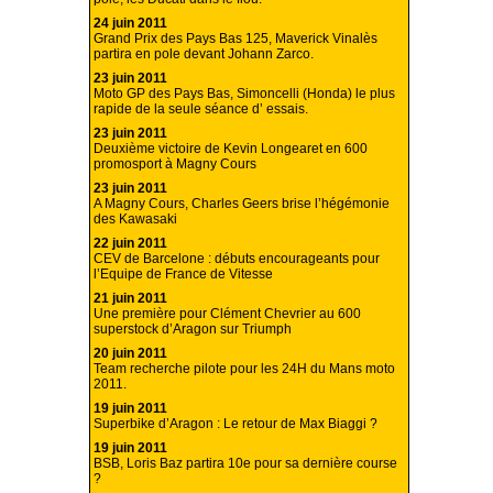
24 juin 2011
Grand Prix des Pays Bas 125, Maverick Vinalès
partira en pole devant Johann Zarco.
23 juin 2011
Moto GP des Pays Bas, Simoncelli (Honda) le plus
rapide de la seule séance d’ essais.
23 juin 2011
Deuxième victoire de Kevin Longearet en 600
promosport à Magny Cours
23 juin 2011
A Magny Cours, Charles Geers brise l’hégémonie
des Kawasaki
22 juin 2011
CEV de Barcelone : débuts encourageants pour
l’Equipe de France de Vitesse
21 juin 2011
Une première pour Clément Chevrier au 600
superstock d’Aragon sur Triumph
20 juin 2011
Team recherche pilote pour les 24H du Mans moto
2011.
19 juin 2011
Superbike d’Aragon : Le retour de Max Biaggi ?
19 juin 2011
BSB, Loris Baz partira 10e pour sa dernière course
?