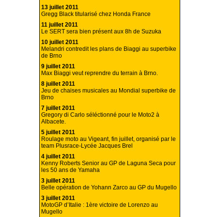
13 juillet 2011
Gregg Black titularisé chez Honda France
11 juillet 2011
Le SERT sera bien présent aux 8h de Suzuka
10 juillet 2011
Melandri contredit les plans de Biaggi au superbike
de Brno
9 juillet 2011
Max Biaggi veut reprendre du terrain à Brno.
8 juillet 2011
Jeu de chaises musicales au Mondial superbike de
Brno
7 juillet 2011
Gregory di Carlo séléctionné pour le Moto2 à
Albacete.
5 juillet 2011
Roulage moto au Vigeant, fin juillet, organisé par le
team Plusrace-Lycée Jacques Brel
4 juillet 2011
Kenny Roberts Senior au GP de Laguna Seca pour
les 50 ans de Yamaha
3 juillet 2011
Belle opération de Yohann Zarco au GP du Mugello
3 juillet 2011
MotoGP d’Italie : 1ère victoire de Lorenzo au
Mugello