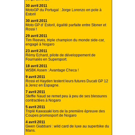
30 avril 2011
MotoGP du Portugal : Jorge Lorenzo en pole à
Estoril
30 avril 2011
Moto GP d’ Estoril, égalité parfaite entre Stoner et
Rossi !
29 avril 2011
Tim Reeves, triple champion du monde side-car,
engagé à Nogaro
23 avril 2011
Rémy Echard, pilote de développement de
Fournalès en Supersport.
18 avril 2011
WSBK Assen : Avantage Checa !
9 avril 2011
Rossi et Hayden testent leurs futures Ducati GP 12
à Jerez en Espagne.
7 avril 2011
Steffie Naud se remet peu à peu de ses blessures
contractées à Nogaro
5 avril 2011
Triplé Kawasaki lors de la première épreuve des
Coupes promosport de Nogaro
4 avril 2011
Gwen Giabbani : wild card de luxe au superbike du
Mans.