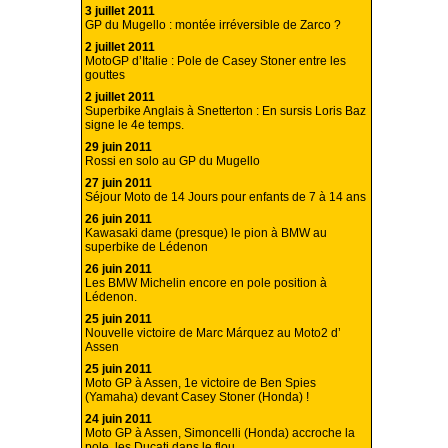
3 juillet 2011
GP du Mugello : montée irréversible de Zarco ?
2 juillet 2011
MotoGP d’Italie : Pole de Casey Stoner entre les
gouttes
2 juillet 2011
Superbike Anglais à Snetterton : En sursis Loris Baz
signe le 4e temps.
29 juin 2011
Rossi en solo au GP du Mugello
27 juin 2011
Séjour Moto de 14 Jours pour enfants de 7 à 14 ans
26 juin 2011
Kawasaki dame (presque) le pion à BMW au
superbike de Lédenon
26 juin 2011
Les BMW Michelin encore en pole position à
Lédenon.
25 juin 2011
Nouvelle victoire de Marc Márquez au Moto2 d’
Assen
25 juin 2011
Moto GP à Assen, 1e victoire de Ben Spies
(Yamaha) devant Casey Stoner (Honda) !
24 juin 2011
Moto GP à Assen, Simoncelli (Honda) accroche la
pole, les Ducati dans le flou.