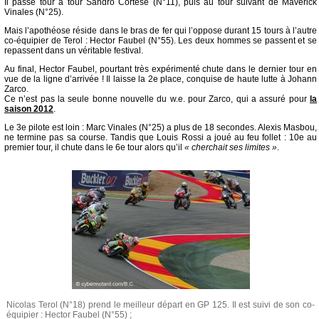
Il passe tour à tour Sandro Cortese (N°11), puis au tour suivant de Maverick
Vinales (N°25).
Mais l’apothéose réside dans le bras de fer qui l’oppose durant 15 tours à l’autre
co-équipier de Terol : Hector Faubel (N°55). Les deux hommes se passent et se
repassent dans un véritable festival.
Au final, Hector Faubel, pourtant très expérimenté chute dans le dernier tour en
vue de la ligne d’arrivée ! Il laisse la 2e place, conquise de haute lutte à Johann
Zarco.
Ce n’est pas la seule bonne nouvelle du w.e. pour Zarco, qui a assuré pour
la
saison 2012
.
Le 3e pilote est loin : Marc Vinales (N°25) a plus de 18 secondes. Alexis Masbou,
ne termine pas sa course. Tandis que Louis Rossi a joué au feu follet : 10e au
premier tour, il chute dans le 6e tour alors qu’il
« cherchait ses limites »
.
Nicolas Terol (N°18) prend le meilleur départ en GP 125. Il est suivi de son co-
équipier : Hector Faubel (N°55) ;