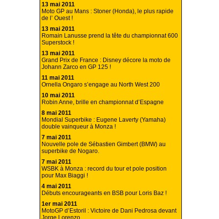
13 mai 2011
Moto GP au Mans : Stoner (Honda), le plus rapide
de l’ Ouest !
13 mai 2011
Romain Lanusse prend la tête du championnat 600
Superstock !
13 mai 2011
Grand Prix de France : Disney décore la moto de
Johann Zarco en GP 125 !
11 mai 2011
Ornella Ongaro s’engage au North West 200
10 mai 2011
Robin Anne, brille en championnat d’Espagne
8 mai 2011
Mondial Superbike : Eugene Laverty (Yamaha)
double vainqueur à Monza !
7 mai 2011
Nouvelle pole de Sébastien Gimbert (BMW) au
superbike de Nogaro.
7 mai 2011
WSBK à Monza : record du tour et pole position
pour Max Biaggi !
4 mai 2011
Débuts encourageants en BSB pour Loris Baz !
1er mai 2011
MotoGP d’Estoril : Victoire de Dani Pedrosa devant
Jorge Lorenzo