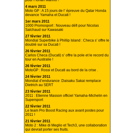
pour Florian Marino !
4 mars 2011
Moto GP : A 15 jours de l’ épreuve du Qatar Honda
devance Yamaha et Ducati !
1er mars 2011
1000 Promosport : Nouveau défi pour Nicolas
Salchaud sur Kawasaki
27 février 2011
Mondial Superbike à Phillip Island : Checa s’ offre le
doublé sur sa Ducati !
26 février 2011
Carlos Checa (Ducati) s’ offre la pole et le record du
tour en Australie !
26 février 2011
MotoGP : Rossi et Ducati au bord de la crise .
24 février 2011
Mondial d’endurance :Daisaku Sakai remplace
Dietrich au SERT
23 février 2011
2011 : Etienne Masson officiel Yamaha-Michelin en
Supersport
22 février 2011
Le team Pro Boost Racing aux avant postes pour
2011 !
21 février 2011
Moto 2 : Mike di Meglio et Tech3, une collaboration
qui devrait porter ses fruits.