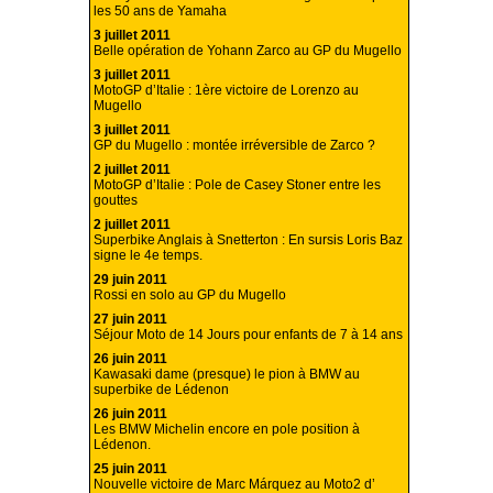
les 50 ans de Yamaha
3 juillet 2011
Belle opération de Yohann Zarco au GP du Mugello
3 juillet 2011
MotoGP d’Italie : 1ère victoire de Lorenzo au
Mugello
3 juillet 2011
GP du Mugello : montée irréversible de Zarco ?
2 juillet 2011
MotoGP d’Italie : Pole de Casey Stoner entre les
gouttes
2 juillet 2011
Superbike Anglais à Snetterton : En sursis Loris Baz
signe le 4e temps.
29 juin 2011
Rossi en solo au GP du Mugello
27 juin 2011
Séjour Moto de 14 Jours pour enfants de 7 à 14 ans
26 juin 2011
Kawasaki dame (presque) le pion à BMW au
superbike de Lédenon
26 juin 2011
Les BMW Michelin encore en pole position à
Lédenon.
25 juin 2011
Nouvelle victoire de Marc Márquez au Moto2 d’