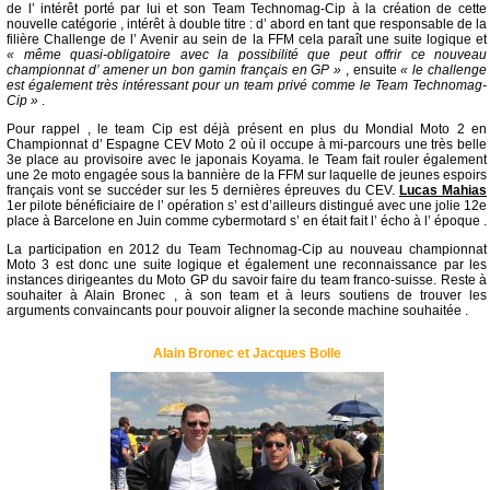
de l’ intérêt porté par lui et son Team Technomag-Cip à la création de cette
nouvelle catégorie , intérêt à double titre : d’ abord en tant que responsable de la
filière Challenge de l’ Avenir au sein de la FFM cela paraît une suite logique et
« même quasi-obligatoire avec la possibilité que peut offrir ce nouveau
championnat d’ amener un bon gamin français en GP »
, ensuite
« le challenge
est également très intéressant pour un team privé comme le Team Technomag-
Cip »
.
Pour rappel , le team Cip est déjà présent en plus du Mondial Moto 2 en
Championnat d’ Espagne CEV Moto 2 où il occupe à mi-parcours une très belle
3e place au provisoire avec le japonais Koyama. le Team fait rouler également
une 2e moto engagée sous la bannière de la FFM sur laquelle de jeunes espoirs
français vont se succéder sur les 5 dernières épreuves du CEV.
Lucas Mahias
1er pilote bénéficiaire de l’ opération s’ est d’ailleurs distingué avec une jolie 12e
place à Barcelone en Juin comme cybermotard s’ en était fait l’ écho à l’ époque .
La participation en 2012 du Team Technomag-Cip au nouveau championnat
Moto 3 est donc une suite logique et également une reconnaissance par les
instances dirigeantes du Moto GP du savoir faire du team franco-suisse. Reste à
souhaiter à Alain Bronec , à son team et à leurs soutiens de trouver les
arguments convaincants pour pouvoir aligner la seconde machine souhaitée .
Alain Bronec et Jacques Bolle