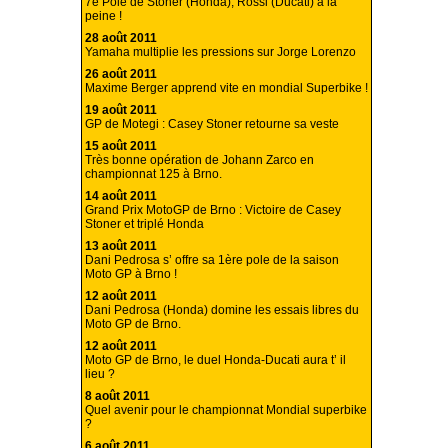
7e Pole de Stoner (Honda), Rossi (Ducati) à la
peine !
28 août 2011
Yamaha multiplie les pressions sur Jorge Lorenzo
26 août 2011
Maxime Berger apprend vite en mondial Superbike !
19 août 2011
GP de Motegi : Casey Stoner retourne sa veste
15 août 2011
Très bonne opération de Johann Zarco en
championnat 125 à Brno.
14 août 2011
Grand Prix MotoGP de Brno : Victoire de Casey
Stoner et triplé Honda
13 août 2011
Dani Pedrosa s’ offre sa 1ère pole de la saison
Moto GP à Brno !
12 août 2011
Dani Pedrosa (Honda) domine les essais libres du
Moto GP de Brno.
12 août 2011
Moto GP de Brno, le duel Honda-Ducati aura t’ il
lieu ?
8 août 2011
Quel avenir pour le championnat Mondial superbike
?
6 août 2011