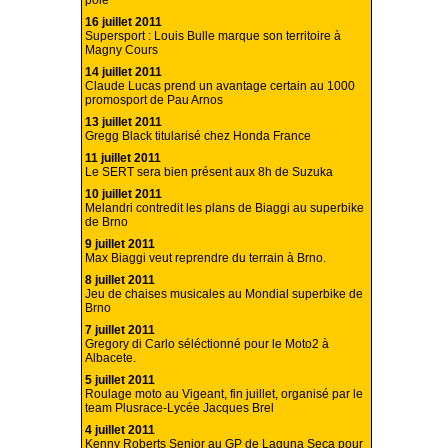
pole
16 juillet 2011
Supersport : Louis Bulle marque son territoire à
Magny Cours
14 juillet 2011
Claude Lucas prend un avantage certain au 1000
promosport de Pau Arnos
13 juillet 2011
Gregg Black titularisé chez Honda France
11 juillet 2011
Le SERT sera bien présent aux 8h de Suzuka
10 juillet 2011
Melandri contredit les plans de Biaggi au superbike
de Brno
9 juillet 2011
Max Biaggi veut reprendre du terrain à Brno.
8 juillet 2011
Jeu de chaises musicales au Mondial superbike de
Brno
7 juillet 2011
Gregory di Carlo séléctionné pour le Moto2 à
Albacete.
5 juillet 2011
Roulage moto au Vigeant, fin juillet, organisé par le
team Plusrace-Lycée Jacques Brel
4 juillet 2011
Kenny Roberts Senior au GP de Laguna Seca pour