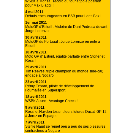
WSBK à Monza : record du tour et pole position
pour Max Biaggi !
4 mai 2011
Débuts encourageants en BSB pour Loris Baz !
1er mai 2011
MotoGP d’Estoril : Victoire de Dani Pedrosa devant
Jorge Lorenzo
30 avril 2011
MotoGP du Portugal : Jorge Lorenzo en pole à
Estoril
30 avril 2011
Moto GP d’ Estoril, égalité parfaite entre Stoner et
Rossi !
29 avril 2011
Tim Reeves, triple champion du monde side-car,
engagé à Nogaro
23 avril 2011
Rémy Echard, pilote de développement de
Fournalès en Supersport.
18 avril 2011
WSBK Assen : Avantage Checa !
9 avril 2011
Rossi et Hayden testent leurs futures Ducati GP 12
à Jerez en Espagne.
7 avril 2011
Steffie Naud se remet peu à peu de ses blessures
contractées à Nogaro