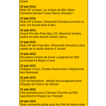
Assen
25 juin 2011
Moto GP à Assen, 1e victoire de Ben Spies
(Yamaha) devant Casey Stoner (Honda) !
24 juin 2011
Moto GP à Assen, Simoncelli (Honda) accroche la
pole, les Ducati dans le flou.
24 juin 2011
Grand Prix des Pays Bas 125, Maverick Vinalès
partira en pole devant Johann Zarco.
23 juin 2011
Moto GP des Pays Bas, Simoncelli (Honda) le plus
rapide de la seule séance d’ essais.
23 juin 2011
Deuxième victoire de Kevin Longearet en 600
promosport à Magny Cours
23 juin 2011
A Magny Cours, Charles Geers brise l’hégémonie
des Kawasaki
22 juin 2011
CEV de Barcelone : débuts encourageants pour
l’Equipe de France de Vitesse
21 juin 2011
Une première pour Clément Chevrier au 600
superstock d’Aragon sur Triumph
20 juin 2011
Team recherche pilote pour les 24H du Mans moto