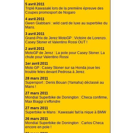
5 avril 2011
Triplé Kawasaki lors de la première épreuve des
Coupes promosport de Nogaro
4 avril 2011
Gwen Giabbani : wild card de luxe au superbike du
Mans.
3 avril 2011
Grand-Prix de Jerez MotoGP : Victoire de Lorenzo.
Casey Stoner et Valentino Rossi OUT !
2 avril 2011
MotoGP de Jerez : La pole pour Casey Stoner. La
chute pour Valentino Rossi
1er avril 2011
Moto GP : Casey Stoner sur sa Honda joue les
trouble fetes devant Pedrosa à Jerez.
28 mars 2011
Supersport : Denis Bouan (Yamaha) déclassé au
Mans !
27 mars 2011
Mondial Superbike de Donington : Checa confirme,
Max Biaggi s’effondre
27 mars 2011
Superbike le Mans : Kawasaki fait la nique à BMW
26 mars 2011
Mondial Superbike de Donington : Carlos Checa
encore en pole !