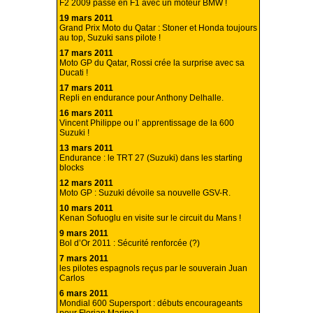
F2 2009 passe en F1 avec un moteur BMW !
19 mars 2011
Grand Prix Moto du Qatar : Stoner et Honda toujours
au top, Suzuki sans pilote !
17 mars 2011
Moto GP du Qatar, Rossi crée la surprise avec sa
Ducati !
17 mars 2011
Repli en endurance pour Anthony Delhalle.
16 mars 2011
Vincent Philippe ou l’ apprentissage de la 600
Suzuki !
13 mars 2011
Endurance : le TRT 27 (Suzuki) dans les starting
blocks
12 mars 2011
Moto GP : Suzuki dévoile sa nouvelle GSV-R.
10 mars 2011
Kenan Sofuoglu en visite sur le circuit du Mans !
9 mars 2011
Bol d’Or 2011 : Sécurité renforcée (?)
7 mars 2011
les pilotes espagnols reçus par le souverain Juan
Carlos
6 mars 2011
Mondial 600 Supersport : débuts encourageants