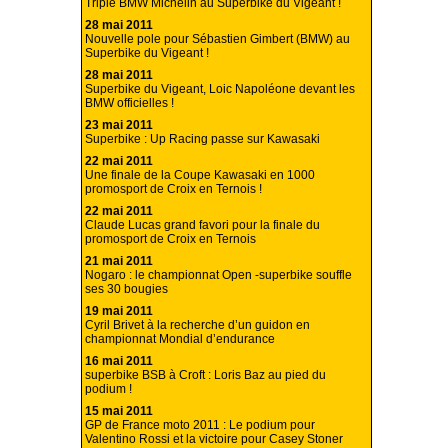
Triplé BMW Michelin au Superbike du Vigeant !
28 mai 2011
Nouvelle pole pour Sébastien Gimbert (BMW) au
Superbike du Vigeant !
28 mai 2011
Superbike du Vigeant, Loic Napoléone devant les
BMW officielles !
23 mai 2011
Superbike : Up Racing passe sur Kawasaki
22 mai 2011
Une finale de la Coupe Kawasaki en 1000
promosport de Croix en Ternois !
22 mai 2011
Claude Lucas grand favori pour la finale du
promosport de Croix en Ternois
21 mai 2011
Nogaro : le championnat Open -superbike souffle
ses 30 bougies
19 mai 2011
Cyril Brivet à la recherche d’un guidon en
championnat Mondial d’endurance
16 mai 2011
superbike BSB à Croft : Loris Baz au pied du
podium !
15 mai 2011
GP de France moto 2011 : Le podium pour
Valentino Rossi et la victoire pour Casey Stoner