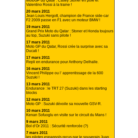
MotoGP du Qatar : Casey Stoner en pole et
Valentino Rossi à la traine !
20 mars 2011
Jean Louis Hergott, champion de France side-car
F2 2009 passe en F1 avec un moteur BMW !
19 mars 2011
Grand Prix Moto du Qatar : Stoner et Honda toujours
au top, Suzuki sans pilote !
17 mars 2011
Moto GP du Qatar, Rossi crée la surprise avec sa
Ducati !
17 mars 2011
Repli en endurance pour Anthony Delhalle.
16 mars 2011
Vincent Philippe ou l’ apprentissage de la 600
Suzuki !
13 mars 2011
Endurance : le TRT 27 (Suzuki) dans les starting
blocks
12 mars 2011
Moto GP : Suzuki dévoile sa nouvelle GSV-R.
10 mars 2011
Kenan Sofuoglu en visite sur le circuit du Mans !
9 mars 2011
Bol d’Or 2011 : Sécurité renforcée (?)
7 mars 2011
les pilotes espagnols reçus par le souverain Juan