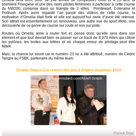
Ornella sera donc pour sa 14e année de compétition moto et à 20 ans, la
première Française et une des rares pilotes féminines à participer à cette course
du NW200, comprise dans un triangle de 3 villes : Porstewart, Coleraine et
Portrush. Après avoir regardé l’an passé des vidéos de cette course, la
motivation d’Ornella était forte et elle est aujourd’hui ravie d’avoir été retenue.
Son attrait est essentiellement un renouveau, une autre vue du sport Moto, une
découverte de ce genre de course sur route et non sur piste.
Routes où Ornella aime à rouler fort et, pense donc qu’elle sera dans son
élément et que tout devrait bien se passer sur ce tracé de 8,970 miles qui côtoie
les pylônes, les boites aux lettres et où chaque erreur de pilotage peut être
fatale.
Mais, la chance lui sourit car le numéro 23 lui a été attribué, numéro de Cédric
Tangre au FSBK, partenaire du même team.
Ornella Ongaro à la remise des prix à Angers en janvier 2010
Franck Droz