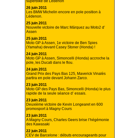
superbike de Lédenon
26 juin 2011
Les BMW Michelin encore en pole position à
Lédenon.
25 juin 2011
Nouvelle victoire de Marc Márquez au Moto2 d’
Assen
25 juin 2011
Moto GP à Assen, 1e victoire de Ben Spies
(Yamaha) devant Casey Stoner (Honda) !
24 juin 2011
Moto GP à Assen, Simoncelli (Honda) accroche la
pole, les Ducati dans le flou.
24 juin 2011
Grand Prix des Pays Bas 125, Maverick Vinalès
partira en pole devant Johann Zarco.
23 juin 2011
Moto GP des Pays Bas, Simoncelli (Honda) le plus
rapide de la seule séance d’ essais.
23 juin 2011
Deuxième victoire de Kevin Longearet en 600
promosport à Magny Cours
23 juin 2011
A Magny Cours, Charles Geers brise l’hégémonie
des Kawasaki
22 juin 2011
CEV de Barcelone : débuts encourageants pour