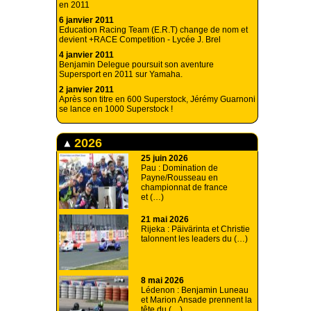
en 2011
6 janvier 2011
Education Racing Team (E.R.T) change de nom et
devient +RACE Competition - Lycée J. Brel
4 janvier 2011
Benjamin Delegue poursuit son aventure
Supersport en 2011 sur Yamaha.
2 janvier 2011
Après son titre en 600 Superstock, Jérémy Guarnoni
se lance en 1000 Superstock !
2026
25 juin 2026
Pau : Domination de
Payne/Rousseau en
championnat de france
et (…)
21 mai 2026
Rijeka : Päivärinta et Christie
talonnent les leaders du (…)
8 mai 2026
Lédenon : Benjamin Luneau
et Marion Ansade prennent la
tête du (…)