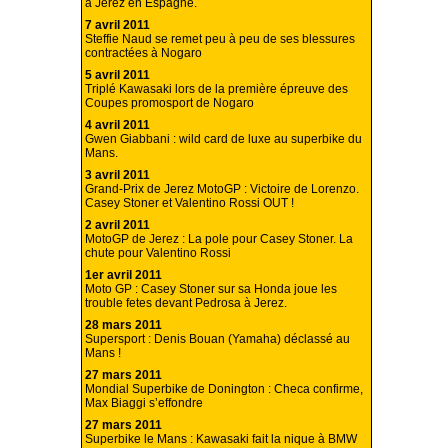
à Jerez en Espagne.
7 avril 2011
Steffie Naud se remet peu à peu de ses blessures
contractées à Nogaro
5 avril 2011
Triplé Kawasaki lors de la première épreuve des
Coupes promosport de Nogaro
4 avril 2011
Gwen Giabbani : wild card de luxe au superbike du
Mans.
3 avril 2011
Grand-Prix de Jerez MotoGP : Victoire de Lorenzo.
Casey Stoner et Valentino Rossi OUT !
2 avril 2011
MotoGP de Jerez : La pole pour Casey Stoner. La
chute pour Valentino Rossi
1er avril 2011
Moto GP : Casey Stoner sur sa Honda joue les
trouble fetes devant Pedrosa à Jerez.
28 mars 2011
Supersport : Denis Bouan (Yamaha) déclassé au
Mans !
27 mars 2011
Mondial Superbike de Donington : Checa confirme,
Max Biaggi s’effondre
27 mars 2011
Superbike le Mans : Kawasaki fait la nique à BMW