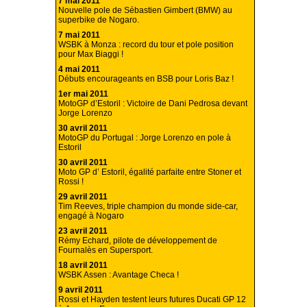
7 mai 2011
Nouvelle pole de Sébastien Gimbert (BMW) au
superbike de Nogaro.
7 mai 2011
WSBK à Monza : record du tour et pole position
pour Max Biaggi !
4 mai 2011
Débuts encourageants en BSB pour Loris Baz !
1er mai 2011
MotoGP d’Estoril : Victoire de Dani Pedrosa devant
Jorge Lorenzo
30 avril 2011
MotoGP du Portugal : Jorge Lorenzo en pole à
Estoril
30 avril 2011
Moto GP d’ Estoril, égalité parfaite entre Stoner et
Rossi !
29 avril 2011
Tim Reeves, triple champion du monde side-car,
engagé à Nogaro
23 avril 2011
Rémy Echard, pilote de développement de
Fournalès en Supersport.
18 avril 2011
WSBK Assen : Avantage Checa !
9 avril 2011
Rossi et Hayden testent leurs futures Ducati GP 12