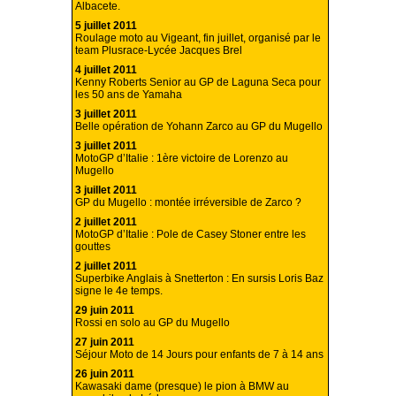
Albacete.
5 juillet 2011
Roulage moto au Vigeant, fin juillet, organisé par le
team Plusrace-Lycée Jacques Brel
4 juillet 2011
Kenny Roberts Senior au GP de Laguna Seca pour
les 50 ans de Yamaha
3 juillet 2011
Belle opération de Yohann Zarco au GP du Mugello
3 juillet 2011
MotoGP d’Italie : 1ère victoire de Lorenzo au
Mugello
3 juillet 2011
GP du Mugello : montée irréversible de Zarco ?
2 juillet 2011
MotoGP d’Italie : Pole de Casey Stoner entre les
gouttes
2 juillet 2011
Superbike Anglais à Snetterton : En sursis Loris Baz
signe le 4e temps.
29 juin 2011
Rossi en solo au GP du Mugello
27 juin 2011
Séjour Moto de 14 Jours pour enfants de 7 à 14 ans
26 juin 2011
Kawasaki dame (presque) le pion à BMW au